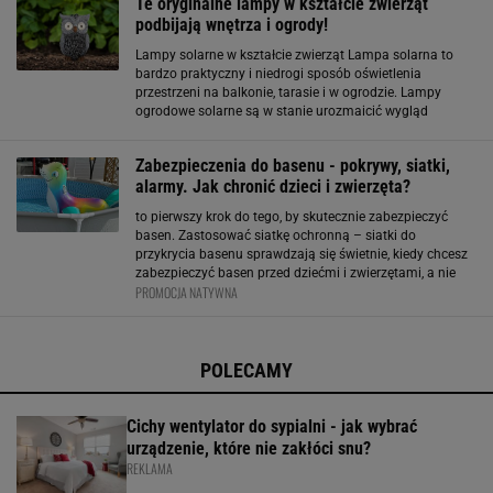
Te oryginalne lampy w kształcie zwierząt
podbijają wnętrza i ogrody!
Lampy solarne w kształcie zwierząt Lampa solarna to
bardzo praktyczny i niedrogi sposób oświetlenia
przestrzeni na balkonie, tarasie i w ogrodzie. Lampy
ogrodowe solarne są w stanie urozmaicić wygląd
ogrodu. Za pomocą stylowych lamp można na przykład
oznaczać ścieżkę lub inne ważne miejsca
Zabezpieczenia do basenu - pokrywy, siatki,
alarmy. Jak chronić dzieci i zwierzęta?
to pierwszy krok do tego, by skutecznie zabezpieczyć
basen. Zastosować siatkę ochronną – siatki do
przykrycia basenu sprawdzają się świetnie, kiedy chcesz
zabezpieczyć basen przed dziećmi i zwierzętami, a nie
PROMOCJA NATYWNA
masz miejsca lub funduszy na ogrodzenia.
Zainwestować w alarmy wodne – systemy alarmowe
POLECAMY
Cichy wentylator do sypialni - jak wybrać
urządzenie, które nie zakłóci snu?
REKLAMA