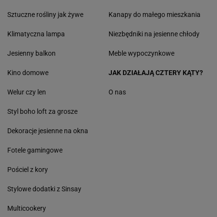
Sztuczne rośliny jak żywe
Kanapy do małego mieszkania
Klimatyczna lampa
Niezbędniki na jesienne chłody
Jesienny balkon
Meble wypoczynkowe
Kino domowe
JAK DZIAŁAJĄ CZTERY KĄTY?
Welur czy len
O nas
Styl boho loft za grosze
Dekoracje jesienne na okna
Fotele gamingowe
Pościel z kory
Stylowe dodatki z Sinsay
Multicookery