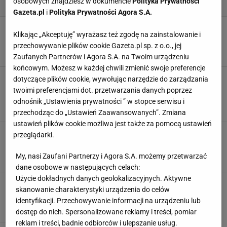
osobowych znajdziesz w dokumencie
Polityka Prywatności
Gazeta.pl
i
Polityka Prywatności Agora S.A.
Ta kuweta sprząta się sama. Kot zachwycony,
Klikając „Akceptuję” wyrażasz też zgodę na zainstalowanie i
ty masz święty spokój
przechowywanie plików cookie Gazeta.pl sp. z o.o., jej
AKCESORIA
ZWIERZĘTA
Zaufanych Partnerów i Agora S.A. na Twoim urządzeniu
końcowym. Możesz w każdej chwili zmienić swoje preferencje
Nowoczesne gadżety dla twojego pupila. Od
dotyczące plików cookie, wywołując narzędzie do zarządzania
inteligentnych zabawek po funkcjonalne
twoimi preferencjami dot. przetwarzania danych poprzez
legowiska
odnośnik „Ustawienia prywatności ” w stopce serwisu i
KOT
KOTY
PIES
PSY
przechodząc do „Ustawień Zaawansowanych”. Zmiana
ustawień plików cookie możliwa jest także za pomocą ustawień
Mały metraż? Te psy do mieszkania to żaden
przeglądarki.
problem
MIESZKANIE
PIES
PSY
STYL ŻYCIA
My, nasi Zaufani Partnerzy i Agora S.A. możemy przetwarzać
dane osobowe w następujących celach:
Użycie dokładnych danych geolokalizacyjnych. Aktywne
Kuna domowa [Adam Wajrak]
skanowanie charakterystyki urządzenia do celów
ADAM WAJRAK
KUNA
KUNA ZA KALORYFEREM
PORADY
identyfikacji. Przechowywanie informacji na urządzeniu lub
dostęp do nich. Spersonalizowane reklamy i treści, pomiar
reklam i treści, badnie odbiorców i ulepszanie usług.