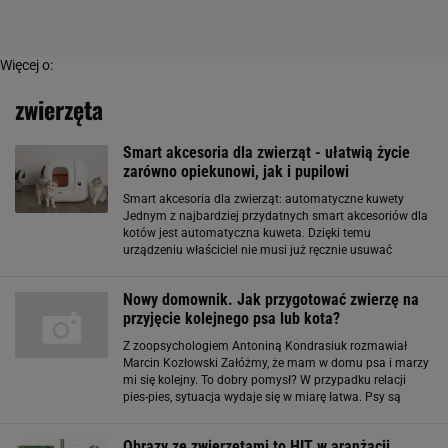
Więcej o:
zwierzęta
Smart akcesoria dla zwierząt - ułatwią życie
zarówno opiekunowi, jak i pupilowi
Smart akcesoria dla zwierząt: automatyczne kuwety
Jednym z najbardziej przydatnych smart akcesoriów dla
kotów jest automatyczna kuweta. Dzięki temu
urządzeniu właściciel nie musi już ręcznie usuwać
odchodów swojego kota, co znacząco ułatwia codzienne
obowiązki. Automatyczne kuwety wyposażone są w
Nowy domownik. Jak przygotować zwierzę na
przyjęcie kolejnego psa lub kota?
Z zoopsychologiem Antoniną Kondrasiuk rozmawiał
Marcin Kozłowski Załóżmy, że mam w domu psa i marzy
mi się kolejny. To dobry pomysł? W przypadku relacji
pies-pies, sytuacja wydaje się w miarę łatwa. Psy są
zwierzętami stadnymi, zazwyczaj chętnie przyjmują
drugiego towarzysza. Zwłaszcza jeśli dużo
Obrazy ze zwierzętami to HIT w aranżacji