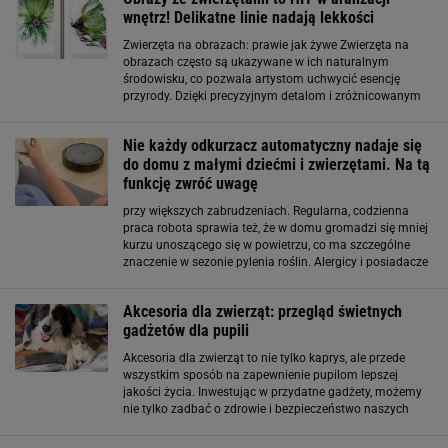
wnętrz! Delikatne linie nadają lekkości
Zwierzęta na obrazach: prawie jak żywe Zwierzęta na
obrazach często są ukazywane w ich naturalnym
środowisku, co pozwala artystom uchwycić esencję
przyrody. Dzięki precyzyjnym detalom i zróżnicowanym
technikom malarskim, artyści potrafią przenieść widza w
magiczne światy, gdzie różne gatunki
Nie każdy odkurzacz automatyczny nadaje się
do domu z małymi dziećmi i zwierzętami. Na tą
funkcję zwróć uwagę
przy większych zabrudzeniach. Regularna, codzienna
praca robota sprawia też, że w domu gromadzi się mniej
kurzu unoszącego się w powietrzu, co ma szczególne
znaczenie w sezonie pylenia roślin. Alergicy i posiadacze
zwierząt powinni zwrócić szczególną uwagę na system
filtracji. Robi ogromną różnicę Dla osób
Akcesoria dla zwierząt: przegląd świetnych
gadżetów dla pupili
Akcesoria dla zwierząt to nie tylko kaprys, ale przede
wszystkim sposób na zapewnienie pupilom lepszej
jakości życia. Inwestując w przydatne gadżety, możemy
nie tylko zadbać o zdrowie i bezpieczeństwo naszych
pupili, ale także sprawić, że będą one jeszcze
szczęśliwsze. Wybór odpowiednich produktów