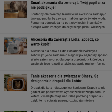
Smart akcesoria dla zwierząt. Twój pupil ci za
nie podziękuje!
Fontanny dla zwierząt Te niewielkie akcesoria zadbają o
twojego pupila, by zawsze miał dostęp do świeżej wody.
Fontanna odpowiada na potrzeby kocich instynktów -
bieżąca woda zachęca do częstszego picia i większych
ilości. Konstrukcja urządzenia z wielowarstwowym
systemem filtracji zapewnia
Akcesoria dla zwierząt z Lidla. Zobacz, co
warto kupić!
Akcesoria dla psów z Lidla Posiadanie zwierzęcia
zobowiązuje do zadbana o niego w jak najlepszy sposób.
Warto zatem wybrać dla pupila przedmioty, które będą
wspierały jego rozwój, a także zapewnią mu komfort na
co dzień. W ofercie Lidla można znaleźć różnorodne
artykuły, takie jak smycze, obroże
Tanie akcesoria dla zwierząt w Sinsay. Są
designerskie drapaki dla kotów
Drapak dla kota - dlaczego jest konieczny Drapak to nie
gadżet, ale podstawowe wyposażenie każdego domu z
kotem. Zwierzęta mają naturalną potrzebę drapania -
dzięki temu ścierają pazury, rozciągają mięśnie i
zaznaczają swoje terytorium. Jeśli kot nie ma
odpowiedniego miejsca do drapania