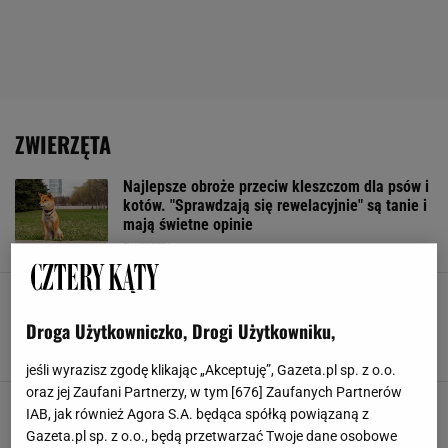
ZWIERZĘTA
Najlepsze obroże przeciw kleszczom dla psów i
kotów. "Sprawdzają się rewelacyjnie" są tanie i
mają świetne opinie
ZWIERZĘTA
Nowoczesne gadżety dla twojego pupila. Od
inteligentnych zabawek po funkcjonalne
Droga Użytkowniczko, Drogi Użytkowniku,
legowiska
KOTY
PIES
PSY
ZABAWKI
jeśli wyrazisz zgodę klikając „Akceptuję”, Gazeta.pl sp. z o.o.
oraz jej Zaufani Partnerzy, w tym [
676
] Zaufanych Partnerów
Oczyszczacze zadbają o powietrze w domu -
IAB, jak również Agora S.A. będąca spółką powiązaną z
koniec z kurzem, sierścią i alergenami
Gazeta.pl sp. z o.o., będą przetwarzać Twoje dane osobowe
ALERGIA
ARANŻACJE WNĘTRZ
OCZYSZCZACZ POWIETRZA
SMOG