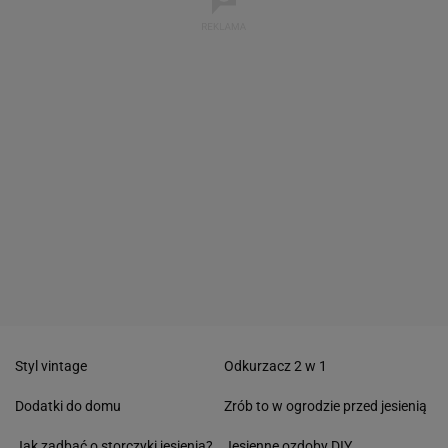
Styl vintage
Odkurzacz 2 w 1
Dodatki do domu
Zrób to w ogrodzie przed jesienią
Jak zadbać o storczyki jesienią?
Jesienne ozdoby DIY