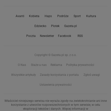
Avanti
Kobieta
Haps
Podróże
Sport
Kultura
Edziecko
Plotek
Gazeta.pl
Poczta
Newsletter
Facebook
RSS
Copyright © Gazeta.pl sp. z o.o.
O Nas
Staże u nas
Reklama
Polityka prywatności
Wszystkie artykuły
Zasady korzystania z portalu
Zgłoś uwagi
Ustawienia prywatności
Właściciel niniejszego serwisu nie wyraża zgody na zwielokrotnianie ani inne
korzystanie z utworów rozpowszechnionych w tym serwisie, w celu
eksploracji tekstów i danych. Więcej informacji w