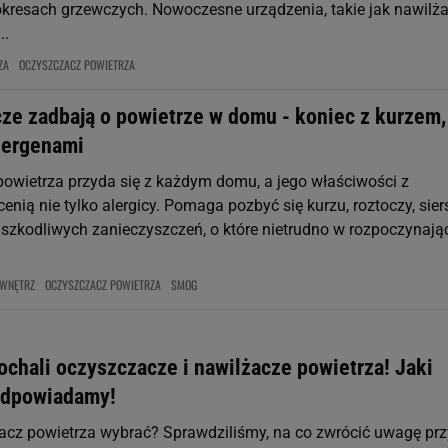
kresach grzewczych. Nowoczesne urządzenia, takie jak nawilża
..
ZA
OCZYSZCZACZ POWIETRZA
ze zadbają o powietrze w domu - koniec z kurzem,
alergenami
owietrza przyda się z każdym domu, a jego właściwości z
nią nie tylko alergicy. Pomaga pozbyć się kurzu, roztoczy, sier
ch szkodliwych zanieczyszczeń, o które nietrudno w rozpoczynaj
 WNĘTRZ
OCZYSZCZACZ POWIETRZA
SMOG
ochali oczyszczacze i nawilżacze powietrza! Jaki
odpowiadamy!
acz powietrza wybrać? Sprawdziliśmy, na co zwrócić uwagę prz