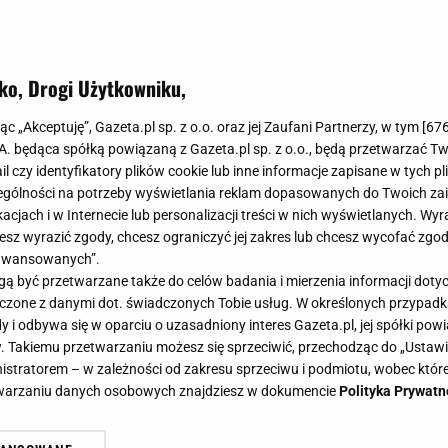
ko, Drogi Użytkowniku,
jąc „Akceptuję”, Gazeta.pl sp. z o.o. oraz jej Zaufani Partnerzy, w tym [
67
.A. będąca spółką powiązaną z Gazeta.pl sp. z o.o., będą przetwarzać T
ail czy identyfikatory plików cookie lub inne informacje zapisane w tych p
gólności na potrzeby wyświetlania reklam dopasowanych do Twoich zain
acjach i w Internecie lub personalizacji treści w nich wyświetlanych. Wyr
cesz wyrazić zgody, chcesz ograniczyć jej zakres lub chcesz wycofać zgo
aawansowanych”.
 być przetwarzane także do celów badania i mierzenia informacji dot
 łączone z danymi dot. świadczonych Tobie usług. W określonych przypad
i odbywa się w oparciu o uzasadniony interes Gazeta.pl, jej spółki powi
. Takiemu przetwarzaniu możesz się sprzeciwić, przechodząc do „Ust
nistratorem – w zależności od zakresu sprzeciwu i podmiotu, wobec które
etwarzaniu danych osobowych znajdziesz w dokumencie
Polityka Prywatn