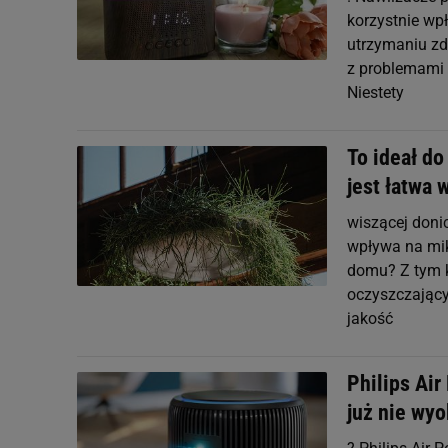
korzystnie wp
utrzymaniu zdr
z problemami 
Niestety
To ideał do
jest łatwa 
wiszącej donic
wpływa na mik
domu? Z tym k
oczyszczający
jakość
Philips Air
już nie wy