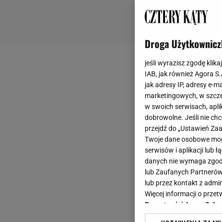
Droga Użytkownicz
jeśli wyrazisz zgodę klika
IAB, jak również Agora S
jak adresy IP, adresy e-m
marketingowych, w szcze
w swoich serwisach, aplik
dobrowolne. Jeśli nie ch
przejdź do „Ustawień Z
Twoje dane osobowe mogą
serwisów i aplikacji lub
danych nie wymaga zgody 
lub Zaufanych Partnerów
lub przez kontakt z admi
Więcej informacji o prz
Prywatności Agora S.A.