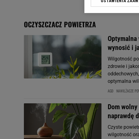
USTAWIENIA ZAA
Klikając „Akceptuję” wyra
Zaufanych Partnerów i A
dotyczące plików cookie,
OCZYSZCZACZ POWIETRZA
odnośnik „Ustawienia pr
plików cookie możliwa je
Optymalna 
My, nasi Zaufani Partne
wynosić i j
Użycie dokładnych danych
Przechowywanie informacji
Wilgotność p
badnie odbiorców i uleps
zdrowie i jak
oddechowych, a
optymalna wil
AGD
NAWILŻACZE PO
Dom wolny 
naprawdę d
Czyste powiet
wilgotność or