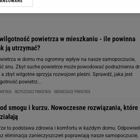
WANSOWANE
żasz też zgodę na zainstalowanie i przechowywanie plików cookie Gazeta.p
gora S.A. na Twoim urządzeniu końcowym. Możesz w każdej chwili zmien
 wywołując narzędzie do zarządzania twoimi preferencjami dot. przetw
ywatności ” w stopce serwisu i przechodząc do „Ustawień Zaawansowan
st także za pomocą ustawień przeglądarki.
wilgotność powietrza w mieszkaniu - ile powinna
rzy i Agora S.A. możemy przetwarzać dane osobowe w następujących cel
ak ją utrzymać?
 geolokalizacyjnych. Aktywne skanowanie charakterystyki urządzenia do
 na urządzeniu lub dostęp do nich. Spersonalizowane reklamy i treści, p
owietrza w domu ma ogromny wpływ na nasze samopoczucie,
zanie usług.
Lista Zaufanych Partnerów
ość snu. Zbyt suche powietrze może powodować podrażnienia d
 zbyt wilgotne sprzyja rozwojowi pleśni. Sprawdź, jaka jest
gotność powietrz...
WIETRZA
OCZYSZCZACZ POWIETRZA
ODŚWIEŻACZE POWIETRZA
od smogu i kurzu. Nowoczesne rozwiązania, które
ziałają
rze to podstawa zdrowia i komfortu w każdym domu. Odpowied
az eliminacja zanieczyszczeń poprawiają nasze samopoczucie,