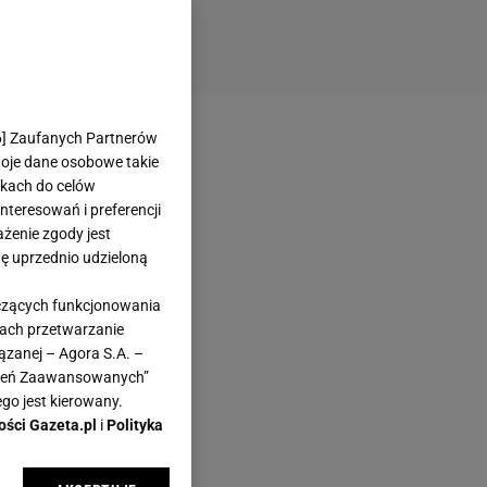
6
] Zaufanych Partnerów
woje dane osobowe takie
likach do celów
teresowań i preferencji
ażenie zgody jest
dę uprzednio udzieloną
yczących funkcjonowania
kach przetwarzanie
ązanej – Agora S.A. –
awień Zaawansowanych”
go jest kierowany.
ości Gazeta.pl
i
Polityka