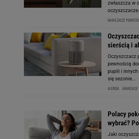
zwłaszcza w o
oczyszczacze.
NAWILŻACZE POWIETR
Oczyszczac
sierścią i 
Oczyszczacz p
pewnością doce
pupili i inny
się sezonie...
ALERGIA
ARANŻACJE
Polacy pok
wybrać? P
Jaki oczyszcz