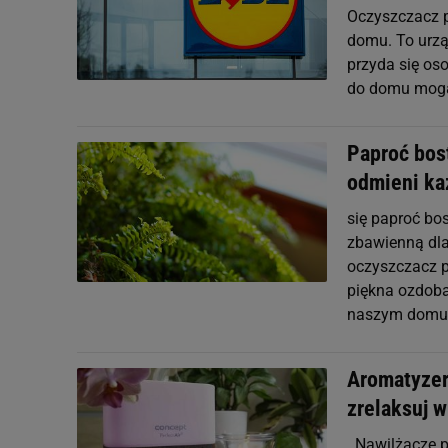
Oczyszczacz p
domu. To urzą
przyda się oso
do domu mogą 
Paproć bos
odmieni ka
się paproć bos
zbawienną dla
oczyszczacz p
piękna ozdoba 
naszym domu
Aromatyzery
zrelaksuj 
. Nawilżacze 