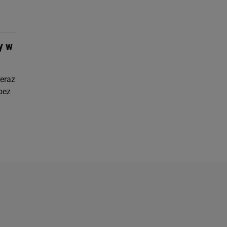
y w
Teraz
bez