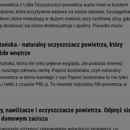
owietrza z Lidla Oczyszczacz powietrza warto mieć w każdym
dzenie, które pozytywnie wpływa na nasze zdrowie. Szczególni
bom, które mieszkają w dużym mieście, przy ruchliwej ulicy, gdz
dostawać się różne drobnoustroje i spaliny. Ponadto może
tońska - naturalny oczyszczacz powietrza, który
żde wnętrze
tońska, która nie tylko pięknie wygląda, ale posiada również
 naszego zdrowia cechę. Paproć bostońska, czyli naturalny
owietrza w domu każdego z nas Paproć bostońska to nie tylko
i relikt z czasów PRL-u. To również naturalny filtr powietrza w
, nawilżacze i oczyszczacze powietrza. Odpręż się
w domowym zaciszu
pomagają utrzymać odpowiednią wilgotność powietrza, co