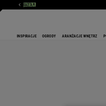
WIADOMOŚCI
NEXT
SPORT
PLOTEK
D
INSPIRACJE
OGRODY
ARANŻACJE WNĘTRZ
P