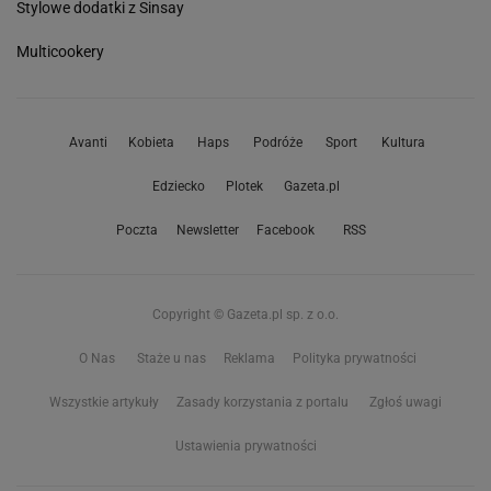
Stylowe dodatki z Sinsay
Multicookery
Avanti
Kobieta
Haps
Podróże
Sport
Kultura
Edziecko
Plotek
Gazeta.pl
Poczta
Newsletter
Facebook
RSS
Copyright © Gazeta.pl sp. z o.o.
O Nas
Staże u nas
Reklama
Polityka prywatności
Wszystkie artykuły
Zasady korzystania z portalu
Zgłoś uwagi
Ustawienia prywatności