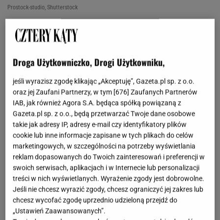
Prostock-studio, Shutterstock
OTWÓRZ GALERIĘ
(3)
Styl boho od lat inspiruje miłośników wnętrz, którzy
Droga Użytkowniczko, Drogi Użytkowniku,
pragną wprowadzić do swoich domów luz, ciepło i
jeśli wyrazisz zgodę klikając „Akceptuję”, Gazeta.pl sp. z o.o.
nutę artystycznej swobody. To estetyka pełna
oraz jej Zaufani Partnerzy, w tym [
676
] Zaufanych Partnerów
miękkich tkanin, naturalnych materiałów i
IAB, jak również Agora S.A. będąca spółką powiązaną z
rękodzielniczych akcentów. Właśnie
dodatki w
Gazeta.pl sp. z o.o., będą przetwarzać Twoje dane osobowe
takie jak adresy IP, adresy e-mail czy identyfikatory plików
duchu boho potrafią odmienić każde
cookie lub inne informacje zapisane w tych plikach do celów
pomieszczenie, sprawiając, że staje się ono
marketingowych, w szczególności na potrzeby wyświetlania
bardziej przytulne i osobiste
. Oto kilka elementów,
reklam dopasowanych do Twoich zainteresowań i preferencji w
swoich serwisach, aplikacjach i w Internecie lub personalizacji
które warto zaprosić do swojego domu.
treści w nich wyświetlanych. Wyrażenie zgody jest dobrowolne.
Jeśli nie chcesz wyrazić zgody, chcesz ograniczyć jej zakres lub
Boho dodatki, które wniosą przytulność do każdego
chcesz wycofać zgodę uprzednio udzieloną przejdź do
wnętrza
„Ustawień Zaawansowanych”.