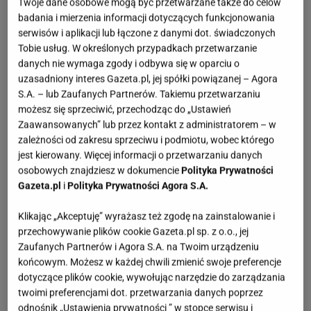
Twoje dane osobowe mogą być przetwarzane także do celów
badania i mierzenia informacji dotyczących funkcjonowania
1. Makramy i plecionki
serwisów i aplikacji lub łączone z danymi dot. świadczonych
Tobie usług. W określonych przypadkach przetwarzanie
Makramowe dekoracje – od klasycznych ściennych
danych nie wymaga zgody i odbywa się w oparciu o
ozdób po kwietniki – dodają wnętrzom tekstury i
uzasadniony interes Gazeta.pl, jej spółki powiązanej – Agora
S.A. – lub Zaufanych Partnerów. Takiemu przetwarzaniu
subtelnej, rzemieślniczej energii. Plecionki z
możesz się sprzeciwić, przechodząc do „Ustawień
bawełnianego sznurka, juty czy lnu świetnie
Zaawansowanych” lub przez kontakt z administratorem – w
prezentują się na tle gładkich ścian, wprowadzając
zależności od zakresu sprzeciwu i podmiotu, wobec którego
jest kierowany. Więcej informacji o przetwarzaniu danych
miękkość i lekkość.
osobowych znajdziesz w dokumencie
Polityka Prywatności
Gazeta.pl
i
Polityka Prywatności Agora S.A.
2. Poduszki i koce z frędzlami
Klikając „Akceptuję” wyrażasz też zgodę na zainstalowanie i
Boho kocha tkaniny. Poduszki z etnicznymi wzorami,
przechowywanie plików cookie Gazeta.pl sp. z o.o., jej
miękkie pledy z frędzlami czy narzuty z naturalnej
Zaufanych Partnerów i Agora S.A. na Twoim urządzeniu
końcowym. Możesz w każdej chwili zmienić swoje preferencje
wełny sprawiają, że kanapa, fotel lub łóżko nabierają
dotyczące plików cookie, wywołując narzędzie do zarządzania
ciepłego charakteru. Stawiaj na różnorodność faktur:
twoimi preferencjami dot. przetwarzania danych poprzez
bawełna, len czy dzianina świetnie się ze sobą
odnośnik „Ustawienia prywatności ” w stopce serwisu i