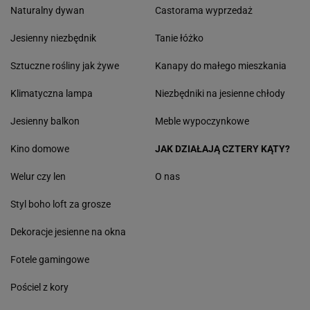
Naturalny dywan
Castorama wyprzedaż
Jesienny niezbędnik
Tanie łóżko
Sztuczne rośliny jak żywe
Kanapy do małego mieszkania
Klimatyczna lampa
Niezbędniki na jesienne chłody
Jesienny balkon
Meble wypoczynkowe
Kino domowe
JAK DZIAŁAJĄ CZTERY KĄTY?
Welur czy len
O nas
Styl boho loft za grosze
Dekoracje jesienne na okna
Fotele gamingowe
Pościel z kory