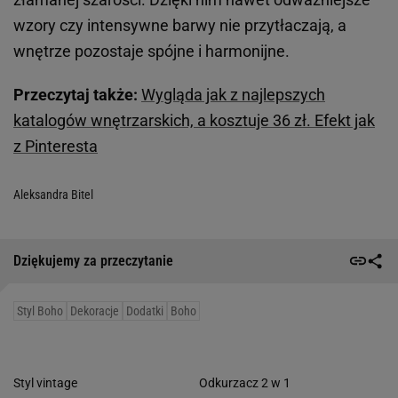
wzory czy intensywne barwy nie przytłaczają, a
wnętrze pozostaje spójne i harmonijne.
Przeczytaj także:
Wygląda jak z najlepszych
katalogów wnętrzarskich, a kosztuje 36 zł. Efekt jak
z Pinteresta
Aleksandra Bitel
Dziękujemy za przeczytanie
Styl Boho
Dekoracje
Dodatki
Boho
Styl vintage
Odkurzacz 2 w 1