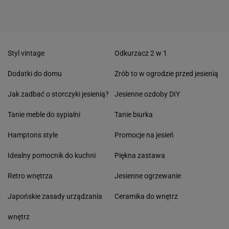
Styl vintage
Odkurzacz 2 w 1
Dodatki do domu
Zrób to w ogrodzie przed jesienią
Jak zadbać o storczyki jesienią?
Jesienne ozdoby DIY
Tanie meble do sypialni
Tanie biurka
Hamptons style
Promocje na jesień
Idealny pomocnik do kuchni
Piękna zastawa
Retro wnętrza
Jesienne ogrzewanie
Japońskie zasady urządzania
Ceramika do wnętrz
wnętrz