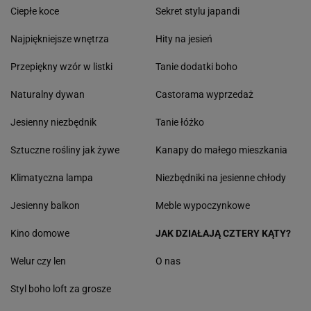
Ciepłe koce
Sekret stylu japandi
Najpiękniejsze wnętrza
Hity na jesień
Przepiękny wzór w listki
Tanie dodatki boho
Naturalny dywan
Castorama wyprzedaż
Jesienny niezbędnik
Tanie łóżko
Sztuczne rośliny jak żywe
Kanapy do małego mieszkania
Klimatyczna lampa
Niezbędniki na jesienne chłody
Jesienny balkon
Meble wypoczynkowe
Kino domowe
JAK DZIAŁAJĄ CZTERY KĄTY?
Welur czy len
O nas
Styl boho loft za grosze