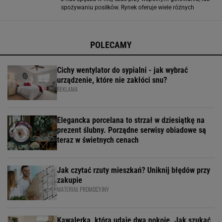
spożywaniu posiłków. Rynek oferuje wiele różnych
dodatków i akcesoriów kuchennych, które z pewnością
przydadzą się w każdym domu
POLECAMY
Cichy wentylator do sypialni - jak wybrać
urządzenie, które nie zakłóci snu?
REKLAMA
Elegancka porcelana to strzał w dziesiątkę na
prezent ślubny. Porządne serwisy obiadowe są
teraz w świetnych cenach
Jak czytać rzuty mieszkań? Uniknij błędów przy
zakupie
MATERIAŁ PROMOCYJNY
Kawalerka, która udaje dwa pokoje. Jak szukać