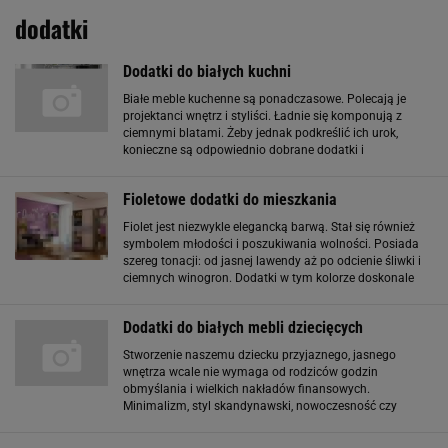
dodatki
Dodatki do białych kuchni
Białe meble kuchenne są ponadczasowe. Polecają je
projektanci wnętrz i styliści. Ładnie się komponują z
ciemnymi blatami. Żeby jednak podkreślić ich urok,
konieczne są odpowiednio dobrane dodatki i
wyposażenie. Dzięki nim aranżacja kuchni nabierze
wyrazu. Zobacz także: 8 białych kuch - modnie
Fioletowe dodatki do mieszkania
Fiolet jest niezwykle elegancką barwą. Stał się również
symbolem młodości i poszukiwania wolności. Posiada
szereg tonacji: od jasnej lawendy aż po odcienie śliwki i
ciemnych winogron. Dodatki w tym kolorze doskonale
prezentują się z szarością, brązem, złotem, bielą oraz
żółcią. Jakie dodatki
Dodatki do białych mebli dziecięcych
Stworzenie naszemu dziecku przyjaznego, jasnego
wnętrza wcale nie wymaga od rodziców godzin
obmyślania i wielkich nakładów finansowych.
Minimalizm, styl skandynawski, nowoczesność czy
klasyka - w zależności od naszych upodobań
kolorystycznych i preferowanego stylu możemy