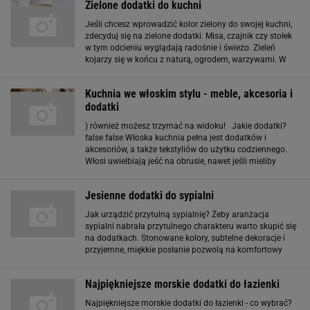
Zielone dodatki do kuchni
zastosować dodatki w
Jeśli chcesz wprowadzić kolor zielony do swojej kuchni,
zdecyduj się na zielone dodatki. Misa, czajnik czy stołek
w tym odcieniu wyglądają radośnie i świeżo. Zieleń
kojarzy się w końcu z naturą, ogrodem, warzywami. W
ofercie polskich sklepów z wyposażeniem wnętrz jest
szeroka gama drobnych mebli
Kuchnia we włoskim stylu - meble, akcesoria i
dodatki
) również możesz trzymać na widoku! Jakie dodatki?
false false Włoska kuchnia pełna jest dodatków i
akcesoriów, a także tekstyliów do użytku codziennego.
Włosi uwielbiają jeść na obrusie, nawet jeśli mieliby
przykryć nim tylko niewielki fragment stołu, z którego
zamierzają skorzystać. Oliwę najczęściej leje
Jesienne dodatki do sypialni
Jak urządzić przytulną sypialnię? Żeby aranżacja
sypialni nabrała przytulnego charakteru warto skupić się
na dodatkach. Stonowane kolory, subtelne dekoracje i
przyjemne, miękkie posłanie pozwolą na komfortowy
wypoczynek oraz relaks, które dodadzą energii i pozwolą
codziennie budzić się z uśmiechem
Najpiękniejsze morskie dodatki do łazienki
Najpiękniejsze morskie dodatki do łazienki - co wybrać?