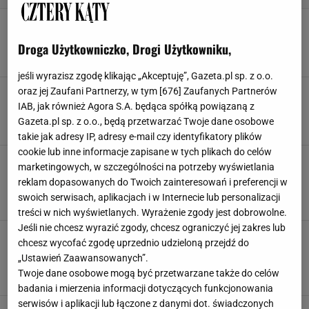
Cynamon, pomarańcza i wanilia w roli głównej.
Tak pachnie jesienny dom
Droga Użytkowniczko, Drogi Użytkowniku,
DODATKI
SINSAY
ZAPACHY
ŚWIECE
jeśli wyrazisz zgodę klikając „Akceptuję”, Gazeta.pl sp. z o.o.
oraz jej Zaufani Partnerzy, w tym [
676
] Zaufanych Partnerów
Jesienne dodatki, które robią różnicę. Jeden z
nich kosztuje mniej niż 60 zł
IAB, jak również Agora S.A. będąca spółką powiązaną z
DODATKI
KOCE
KUBKI
SINSAY
Gazeta.pl sp. z o.o., będą przetwarzać Twoje dane osobowe
takie jak adresy IP, adresy e-mail czy identyfikatory plików
cookie lub inne informacje zapisane w tych plikach do celów
Designerskie dodatki do domu do 40 zł, które
marketingowych, w szczególności na potrzeby wyświetlania
zmienią charakter pomieszczenia. Te detale
reklam dopasowanych do Twoich zainteresowań i preferencji w
robią różnicę
swoich serwisach, aplikacjach i w Internecie lub personalizacji
ARANŻACJA WNĘTRZ
DEKORACJE
DODATKI
WNĘTRZA
treści w nich wyświetlanych. Wyrażenie zgody jest dobrowolne.
Jeśli nie chcesz wyrazić zgody, chcesz ograniczyć jej zakres lub
Tanie boho dodatki, które odmienią całe
chcesz wycofać zgodę uprzednio udzieloną przejdź do
pomieszczenie. Dodaj ciepła i przytulności
„Ustawień Zaawansowanych”.
swoim wnętrzom
Twoje dane osobowe mogą być przetwarzane także do celów
BOHO
DEKORACJE
DODATKI
STYL BOHO
badania i mierzenia informacji dotyczących funkcjonowania
serwisów i aplikacji lub łączone z danymi dot. świadczonych