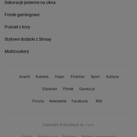
Dekoracje jesienne na okna
Fotele gamingowe
Pościel z kory
Stylowe dodatki z Sinsay
Multicookery
Avanti
Kobieta
Haps
Podróże
Sport
Kultura
Edziecko
Plotek
Gazeta.pl
Poczta
Newsletter
Facebook
RSS
Copyright © Gazeta.pl sp. z o.o.