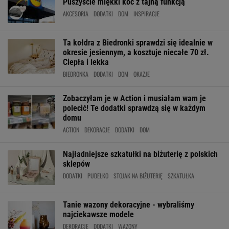
Puszyście miękki koc z tajną funkcją
AKCESORIA
DODATKI
DOM
INSPIRACJE
Ta kołdra z Biedronki sprawdzi się idealnie w
okresie jesiennym, a kosztuje niecałe 70 zł.
Ciepła i lekka
BIEDRONKA
DODATKI
DOM
OKAZJE
Zobaczyłam je w Action i musiałam wam je
polecić! Te dodatki sprawdzą się w każdym
domu
ACTION
DEKORACJE
DODATKI
DOM
Najładniejsze szkatułki na biżuterię z polskich
sklepów
DODATKI
PUDEŁKO
STOJAK NA BIŻUTERIĘ
SZKATUŁKA
Tanie wazony dekoracyjne - wybraliśmy
najciekawsze modele
DEKORACJE
DODATKI
WAZONY