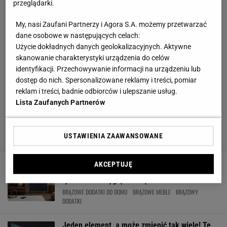
przeglądarki.
My, nasi Zaufani Partnerzy i Agora S.A. możemy przetwarzać
dane osobowe w następujących celach:
Użycie dokładnych danych geolokalizacyjnych. Aktywne
skanowanie charakterystyki urządzenia do celów
identyfikacji. Przechowywanie informacji na urządzeniu lub
dostęp do nich. Spersonalizowane reklamy i treści, pomiar
reklam i treści, badnie odbiorców i ulepszanie usług.
Lista Zaufanych Partnerów
USTAWIENIA ZAAWANSOWANE
AKCEPTUJĘ
Jaki kolor pasuje do brązowego? Połączenie
tych odcieni wygląda obłędnie!
BRĄZOWE DODATKI DO DOMU
BRĄZOWE MEBLE
BRĄZOWY
DODATKI
Jeden element, a może zmienić tak wiele! Te