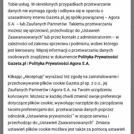
Kolekcja "Happy Spring" spodoba się
Tobie usług. W określonych przypadkach przetwarzanie
miłośnikom kwiatów. Wszystko utrzymane w
danych nie wymaga zgody i odbywa się w oparciu o
pastelowych kolorach
uzasadniony interes Gazeta.pl, jej spółki powiązanej – Agora
DODATKI
NACZYNIA
SINSAY
TEKSTYLIA
S.A. – lub Zaufanych Partnerów. Takiemu przetwarzaniu
możesz się sprzeciwić, przechodząc do „Ustawień
Nowości do domu z Sinsay! Tekstylia i dodatki
Zaawansowanych” lub przez kontakt z administratorem – w
w pastelowych kolorach rządzą. Poduszka-
zależności od zakresu sprzeciwu i podmiotu, wobec którego
kwiat jest megasłodka
jest kierowany. Więcej informacji o przetwarzaniu danych
ARANŻACJE WNĘTRZ
DODATKI
DOM
MIESZKANIE
osobowych znajdziesz w dokumencie
Polityka Prywatności
Gazeta.pl
i
Polityka Prywatności Agora S.A.
Jak zrobić abażur w domu? Doda on do twoich
wnętrz ciepła i oryginalności
Klikając „Akceptuję” wyrażasz też zgodę na zainstalowanie i
ABAŻUR
ARANŻACJE WNĘTRZ
DIY
DODATKI
przechowywanie plików cookie Gazeta.pl sp. z o.o., jej
Zaufanych Partnerów i Agora S.A. na Twoim urządzeniu
końcowym. Możesz w każdej chwili zmienić swoje preferencje
dotyczące plików cookie, wywołując narzędzie do zarządzania
twoimi preferencjami dot. przetwarzania danych poprzez
odnośnik „Ustawienia prywatności ” w stopce serwisu i
przechodząc do „Ustawień Zaawansowanych”. Zmiana
ustawień plików cookie możliwa jest także za pomocą ustawień