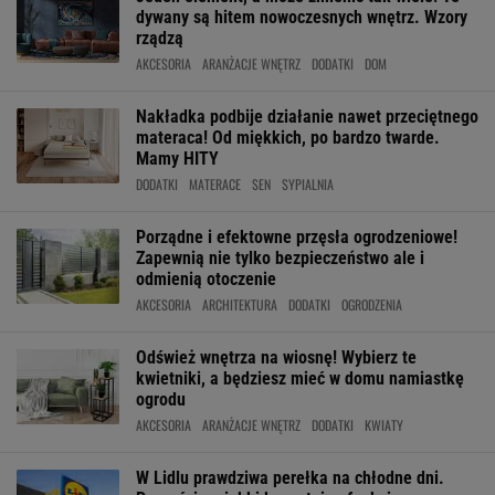
dywany są hitem nowoczesnych wnętrz. Wzory
rządzą
AKCESORIA
ARANŻACJE WNĘTRZ
DODATKI
DOM
Nakładka podbije działanie nawet przeciętnego
materaca! Od miękkich, po bardzo twarde.
Mamy HITY
DODATKI
MATERACE
SEN
SYPIALNIA
Porządne i efektowne przęsła ogrodzeniowe!
Zapewnią nie tylko bezpieczeństwo ale i
odmienią otoczenie
AKCESORIA
ARCHITEKTURA
DODATKI
OGRODZENIA
Odśwież wnętrza na wiosnę! Wybierz te
kwietniki, a będziesz mieć w domu namiastkę
ogrodu
AKCESORIA
ARANŻACJE WNĘTRZ
DODATKI
KWIATY
W Lidlu prawdziwa perełka na chłodne dni.