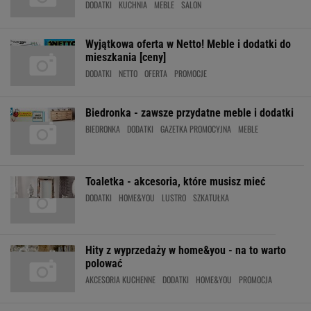
DODATKI
KUCHNIA
MEBLE
SALON
Wyjątkowa oferta w Netto! Meble i dodatki do
mieszkania [ceny]
DODATKI
NETTO
OFERTA
PROMOCJE
Biedronka - zawsze przydatne meble i dodatki
BIEDRONKA
DODATKI
GAZETKA PROMOCYJNA
MEBLE
Toaletka - akcesoria, które musisz mieć
DODATKI
HOME&YOU
LUSTRO
SZKATUŁKA
Hity z wyprzedaży w home&you - na to warto
polować
AKCESORIA KUCHENNE
DODATKI
HOME&YOU
PROMOCJA