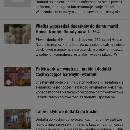
Dodatki do łazienki to temat, który spędza sen z powiek
każdemu, kto urządza lub remontuje swoje mieszkanie.
W sezonie letnim dużym zainteresowaniem cieszą się
dodatki w morskim klimacie. Jeśli marzy Ci się łazienka
w stylu marynistycznym
Wielka wyprzedaż dodatków do domu marki
House Nordic. Rabaty nawet -75%
Piękne doniczki House Nordic nawet -75% taniej House
Nordic to marka, która zdobyła uznanie na całym świecie
dzięki swoim prostym, ale eleganckim projektom. Łączą
w sobie funkcjonalność, estetykę i wysoką jakość. W
ofercie House Nordic znajdziesz zarówno klasyczne, jak i
nowoczesne dodatki
Patchwork we wnętrzu - meble i dodatki
zachwycające barwnymi wzorami
chasterfield obite tkaniną patchworkową. Prezentują się
elegancko, a jednocześnie bardzo oryginalnie. Reklama:
Zobacz modne i nieziemsko wygodne patchworkowowe
uszaki! Patchworkowe meble i dodatki - sposób na
wnętrze z charakterem Masz ochotę na totalną zmianę
wystroju? Patchworkowa kanapa będzie królową
Tanie i stylowe dodatki do kuchni
Dodatki do kuchni- co wybrać? Kuchnia to niewątpliwie
jedno z najważniejszych miejsc w każdym domu. Każdy
z nas spędza w niej czas przy wspólnym gotowaniu, lub