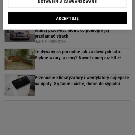
USTAWIENIA ZAAWANSOWANE
Ten sprzęt mieści się pod łóżko
AKCEPTUJĘ
Wróciła do prowadzenia samochodu po 12-
letniej przerwie. Mówi, co pomogło jej
przełamać strach
MATERIAŁ PROMOCYJNY
Te dywany są porządne jak za dawnych lato.
Piękne wzory, a ceny? Nawet mniej niż 50 zł
Przenośne klimatyzatory i wentylatory najlepsze
na upały. Są tanie i ciche, dobre do sypialni