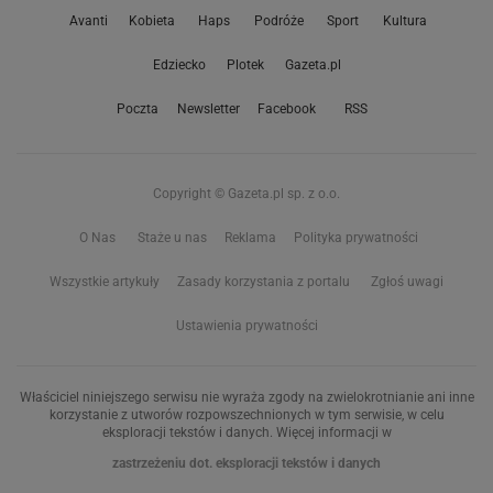
Avanti
Kobieta
Haps
Podróże
Sport
Kultura
Edziecko
Plotek
Gazeta.pl
Poczta
Newsletter
Facebook
RSS
Copyright © Gazeta.pl sp. z o.o.
O Nas
Staże u nas
Reklama
Polityka prywatności
Wszystkie artykuły
Zasady korzystania z portalu
Zgłoś uwagi
Ustawienia prywatności
Właściciel niniejszego serwisu nie wyraża zgody na zwielokrotnianie ani inne
korzystanie z utworów rozpowszechnionych w tym serwisie, w celu
eksploracji tekstów i danych. Więcej informacji w
zastrzeżeniu dot. eksploracji tekstów i danych