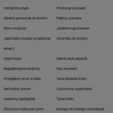
Hamptons style
Promocje na jesień
Idealny pomocnik do kuchni
Piękna zastawa
Retro wnętrza
Jesienne ogrzewanie
Japońskie zasady urządzania
Ceramika do wnętrz
wnętrz
Ciepłe koce
Sekret stylu japandi
Najpiękniejsze wnętrza
Hity na jesień
Przepiękny wzór w listki
Tanie dodatki boho
Naturalny dywan
Castorama wyprzedaż
Jesienny niezbędnik
Tanie łóżko
Sztuczne rośliny jak żywe
Kanapy do małego mieszkania