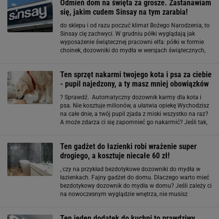
Odmień dom na święta za grosze. Zastanawiam
się, jakim cudem Sinsay na tym zarabia!
do sklepu i od razu poczuć klimat Bożego Narodzenia, to
Sinsay cię zachwyci. W grudniu półki wyglądają jak
wyposażenie świątecznej pracowni elfa: półki w formie
choinek, dozowniki do mydła w wersjach świątecznych,
koce i poduszki z bożonarodzeniowymi wzorami, piżamki
świąteczne, ceramika w stylu Christmas
Ten sprzęt nakarmi twojego kota i psa za ciebie
- pupil najedzony, a ty masz mniej obowiązków
? Sprawdź. Automatyczny dozownik karmy dla kota i
psa. Nie kosztuje milionów, a ułatwia opiekę Wychodzisz
na całe dnie, a twój pupil zjada z miski wszystko na raz?
A może zdarza ci się zapomnieć go nakarmić? Jeśli tak,
to mam coś dla ciebie. Automatyczny dozownik karmy
dla kota i psa to absolutny hit
Ten gadżet do łazienki robi wrażenie super
drogiego, a kosztuje niecałe 60 zł!
, czy na przykład bezdotykowe dozowniki do mydła w
łazienkach. Fajny gadżet do domu. Dlaczego warto mieć
bezdotykowy dozownik do mydła w domu? Jeśli zależy ci
na nowoczesnym wyglądzie wnętrza, nie musisz
inwestować w drogie remonty. Czasami wystarczy kilka
nowoczesnych gadżetów do łazienki, które podniosą
Ten jeden dodatek do kuchni to prawdziwy