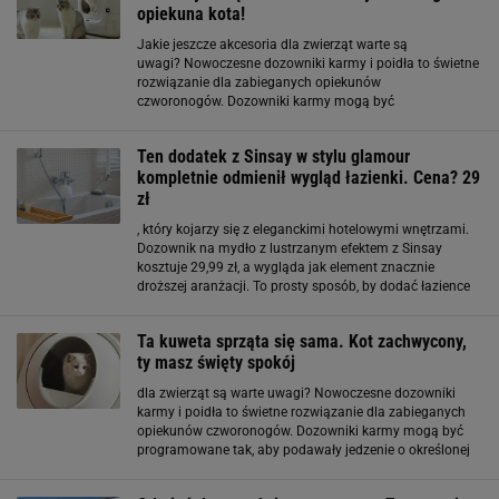
opiekuna kota!
Jakie jeszcze akcesoria dla zwierząt warte są
uwagi? Nowoczesne dozowniki karmy i poidła to świetne
rozwiązanie dla zabieganych opiekunów
czworonogów. Dozowniki karmy mogą być
programowane tak, aby podawały jedzenie w określonym
czasie. To duże udogodnienie, jeśli spędzamy dużo
Ten dodatek z Sinsay w stylu glamour
czasu poza domem. Opiekunom kotów, bez
kompletnie odmienił wygląd łazienki. Cena? 29
zł
, który kojarzy się z eleganckimi hotelowymi wnętrzami.
Dozownik na mydło z lustrzanym efektem z Sinsay
kosztuje 29,99 zł, a wygląda jak element znacznie
droższej aranżacji. To prosty sposób, by dodać łazience
nuty luksusu bez wymiany płytek czy mebli. Mały gadżet,
duża zmiana w odbiorze wnętrza. Spójność
Ta kuweta sprząta się sama. Kot zachwycony,
ty masz święty spokój
dla zwierząt są warte uwagi? Nowoczesne dozowniki
karmy i poidła to świetne rozwiązanie dla zabieganych
opiekunów czworonogów. Dozowniki karmy mogą być
programowane tak, aby podawały jedzenie o określonej
porze - to duże udogodnienie, jeśli spędzamy dużo czasu
poza domem. Opiekunom kotów bez dwóch zdań