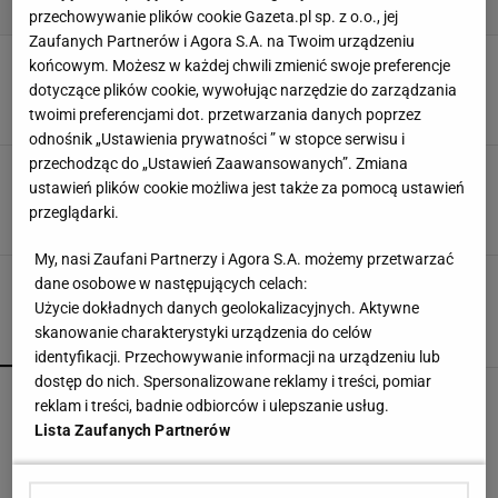
przechowywanie plików cookie Gazeta.pl sp. z o.o., jej
Zaufanych Partnerów i Agora S.A. na Twoim urządzeniu
Jak urządzić stylową łazienkę bez remontu.
końcowym. Możesz w każdej chwili zmienić swoje preferencje
Dodatki, które robią różnicę
dotyczące plików cookie, wywołując narzędzie do zarządzania
DOZOWNIK
POJEMNIKI
ŁAZIENKA
twoimi preferencjami dot. przetwarzania danych poprzez
odnośnik „Ustawienia prywatności ” w stopce serwisu i
przechodząc do „Ustawień Zaawansowanych”. Zmiana
Ten dozownik z Jysk kosztuje niewiele, a
ustawień plików cookie możliwa jest także za pomocą ustawień
wygląda jak z luksusowego spa
przeglądarki.
DODATKI
DOZOWNIK
MYDELNICZKA
ŁAZIENKA
My, nasi Zaufani Partnerzy i Agora S.A. możemy przetwarzać
dane osobowe w następujących celach:
Użycie dokładnych danych geolokalizacyjnych. Aktywne
skanowanie charakterystyki urządzenia do celów
POPULARNE
NAJNOWSZE
identyfikacji. Przechowywanie informacji na urządzeniu lub
dostęp do nich. Spersonalizowane reklamy i treści, pomiar
Vintage gramofony wracają do łask. Polacy na
reklam i treści, badnie odbiorców i ulepszanie usług.
nowo pokochali vinyle
Lista Zaufanych Partnerów
Kompaktowa bieżnia do małego mieszkania.