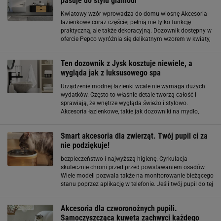
pasuje do stylu glamour
Kwiatowy wzór wprowadza do domu wiosnę Akcesoria
łazienkowe coraz częściej pełnią nie tylko funkcję
praktyczną, ale także dekoracyjną. Dozownik dostępny w
ofercie Pepco wyróżnia się delikatnym wzorem w kwiaty,
który przyciąga wzrok i ożywia przestrzeń. Motyw
roślinny kojarzy się z wiosną
Ten dozownik z Jysk kosztuje niewiele, a
wygląda jak z luksusowego spa
Urządzenie modnej łazienki wcale nie wymaga dużych
wydatków. Często to właśnie detale tworzą całość i
sprawiają, że wnętrze wygląda świeżo i stylowo.
Akcesoria łazienkowe, takie jak dozowniki na mydło,
kubki na szczoteczki czy szczotki do toalety, mogą nadać
charakteru i harmonii całej przestrzeni
Smart akcesoria dla zwierząt. Twój pupil ci za
nie podziękuje!
bezpieczeństwo i najwyższą higienę. Cyrkulacja
skutecznie chroni przed przed powstawaniem osadów.
Wiele modeli pozwala także na monitorowanie bieżącego
stanu poprzez aplikację w telefonie. Jeśli twój pupil do tej
pory niechętnie pił wodę z miski, z fontanną to się
zmieni. Automatyczne dozowniki karmy Kolejnym
Akcesoria dla czworonożnych pupili.
Samoczyszcząca kuweta zachwyci każdego