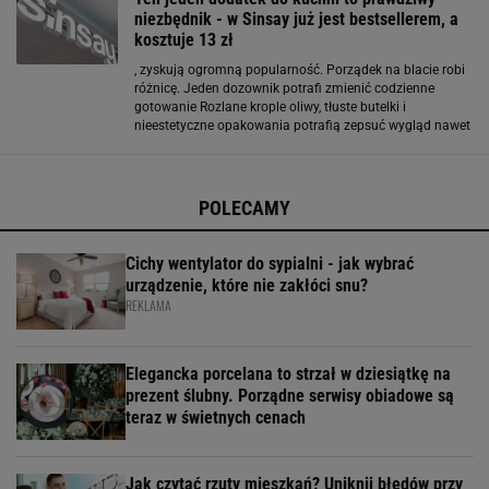
komfort
niezbędnik - w Sinsay już jest bestsellerem, a
kosztuje 13 zł
, zyskują ogromną popularność. Porządek na blacie robi
różnicę. Jeden dozownik potrafi zmienić codzienne
gotowanie Rozlane krople oliwy, tłuste butelki i
nieestetyczne opakowania potrafią zepsuć wygląd nawet
najładniejszej kuchni. Dozownik do oliwy porządkuje
przestrzeń i sprawia, że sięganie po tłuszcz
POLECAMY
Cichy wentylator do sypialni - jak wybrać
urządzenie, które nie zakłóci snu?
REKLAMA
Elegancka porcelana to strzał w dziesiątkę na
prezent ślubny. Porządne serwisy obiadowe są
teraz w świetnych cenach
Jak czytać rzuty mieszkań? Uniknij błędów przy