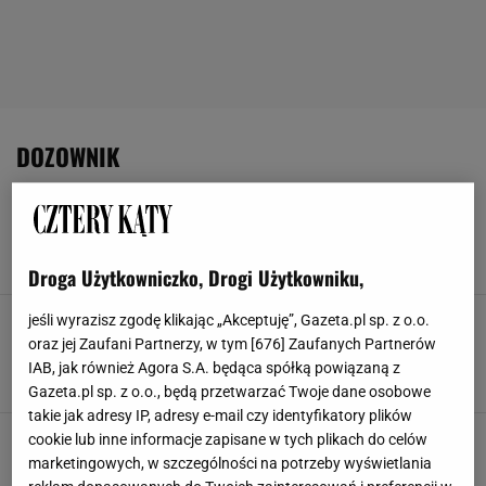
DOZOWNIK
18 zł za taki świąteczny efekt? Ten detal z
Sinsay robi magię w sekundę
DEKORACJE ŚWIĄTECZNE
DOZOWNIK
MYDELNICZKA
OZDOBY ŚWIĄTECZNE
Droga Użytkowniczko, Drogi Użytkowniku,
Znana sieciówka wystartowała z wyprzedażą.
jeśli wyrazisz zgodę klikając „Akceptuję”, Gazeta.pl sp. z o.o.
Ten zestaw wygląda jak luksusowy dodatek, a
oraz jej Zaufani Partnerzy, w tym [
676
] Zaufanych Partnerów
kosztuje niecałe 13 zł
IAB, jak również Agora S.A. będąca spółką powiązaną z
AKCESORIA ŁAZIENKOWE
DOZOWNIK
KUBKI
ŁAZIENKA
Gazeta.pl sp. z o.o., będą przetwarzać Twoje dane osobowe
takie jak adresy IP, adresy e-mail czy identyfikatory plików
Nie uwierzysz, jak miękki może być ręcznik.
cookie lub inne informacje zapisane w tych plikach do celów
Ten z Jysk jest teraz przeceniony o 59%
marketingowych, w szczególności na potrzeby wyświetlania
DOZOWNIK
MYDELNICZKA
RĘCZNIKI
ŁAZIENKA