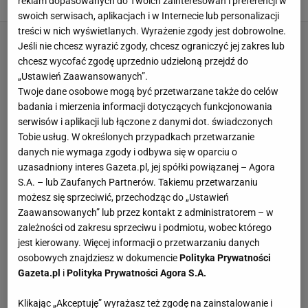
reklam dopasowanych do Twoich zainteresowań i preferencji w
swoich serwisach, aplikacjach i w Internecie lub personalizacji
treści w nich wyświetlanych. Wyrażenie zgody jest dobrowolne.
Jeśli nie chcesz wyrazić zgody, chcesz ograniczyć jej zakres lub
chcesz wycofać zgodę uprzednio udzieloną przejdź do
„Ustawień Zaawansowanych”.
Twoje dane osobowe mogą być przetwarzane także do celów
badania i mierzenia informacji dotyczących funkcjonowania
serwisów i aplikacji lub łączone z danymi dot. świadczonych
Tobie usług. W określonych przypadkach przetwarzanie
danych nie wymaga zgody i odbywa się w oparciu o
uzasadniony interes Gazeta.pl, jej spółki powiązanej – Agora
S.A. – lub Zaufanych Partnerów. Takiemu przetwarzaniu
możesz się sprzeciwić, przechodząc do „Ustawień
Zaawansowanych” lub przez kontakt z administratorem – w
zależności od zakresu sprzeciwu i podmiotu, wobec którego
jest kierowany. Więcej informacji o przetwarzaniu danych
osobowych znajdziesz w dokumencie
Polityka Prywatności
Gazeta.pl
i
Polityka Prywatności Agora S.A.
Klikając „Akceptuję” wyrażasz też zgodę na zainstalowanie i