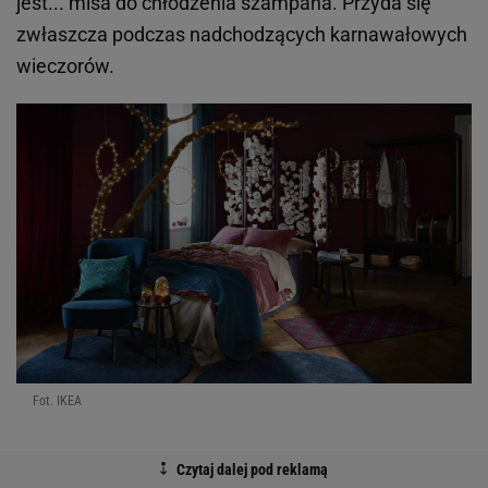
jest... misa do chłodzenia szampana. Przyda się
zwłaszcza podczas nadchodzących karnawałowych
wieczorów.
Fot. IKEA