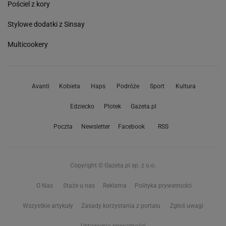
Pościel z kory
Stylowe dodatki z Sinsay
Multicookery
Avanti
Kobieta
Haps
Podróże
Sport
Kultura
Edziecko
Plotek
Gazeta.pl
Poczta
Newsletter
Facebook
RSS
Copyright © Gazeta.pl sp. z o.o.
O Nas
Staże u nas
Reklama
Polityka prywatności
Wszystkie artykuły
Zasady korzystania z portalu
Zgłoś uwagi