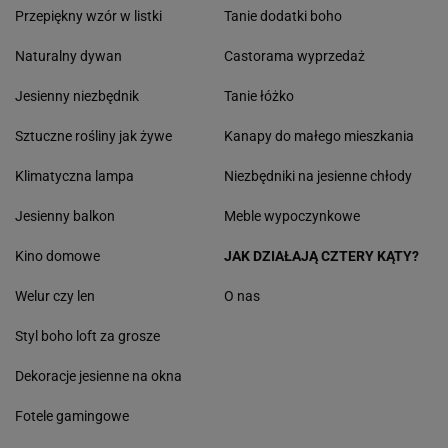
Przepiękny wzór w listki
Tanie dodatki boho
Naturalny dywan
Castorama wyprzedaż
Jesienny niezbędnik
Tanie łóżko
Sztuczne rośliny jak żywe
Kanapy do małego mieszkania
Klimatyczna lampa
Niezbędniki na jesienne chłody
Jesienny balkon
Meble wypoczynkowe
Kino domowe
JAK DZIAŁAJĄ CZTERY KĄTY?
Welur czy len
O nas
Styl boho loft za grosze
Dekoracje jesienne na okna
Fotele gamingowe