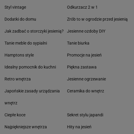
Styl vintage
Odkurzacz 2 w 1
Dodatki do domu
Zrób to w ogrodzie przed jesienią
Jak zadbać o storczyki jesienią?
Jesienne ozdoby DIY
Tanie meble do sypialni
Tanie biurka
Hamptons style
Promocje na jesień
Idealny pomocnik do kuchni
Piękna zastawa
Retro wnętrza
Jesienne ogrzewanie
Japońskie zasady urządzania
Ceramika do wnętrz
wnętrz
Ciepłe koce
Sekret stylu japandi
Najpiękniejsze wnętrza
Hity na jesień