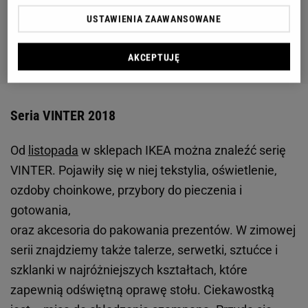
USTAWIENIA ZAAWANSOWANE
AKCEPTUJĘ
Seria VINTER 2018
Od
listopada
w sklepach IKEA można znaleźć serię
VINTER. Pojawiły się w niej tekstylia, oświetlenie,
ozdoby choinkowe, przybory do pieczenia i
gotowania,
oraz akcesoria do pakowania prezentów. W zimowej
serii znajdziemy także talerze, serwetki, sztućce i
szklanki w najróżniejszych kształtach, które
zapewnią odświętną oprawę stołu. Ciekawostką