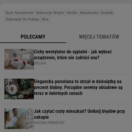
Boże Narodzenie
Dekoracje Wnętrz
Meble
Aktualności
Dodatki
Dekoracje Do Pokoju
Ikea
POLECAMY
WIĘCEJ TEMATÓW
Cichy wentylator do sypialni - jak wybrać
urządzenie, które nie zakłóci snu?
REKLAMA
Elegancka porcelana to strzał w dziesiątkę na
prezent ślubny. Porządne serwisy obiadowe są
teraz w świetnych cenach
Jak czytać rzuty mieszkań? Uniknij błędów przy
zakupie
MATERIAŁ PROMOCYJNY