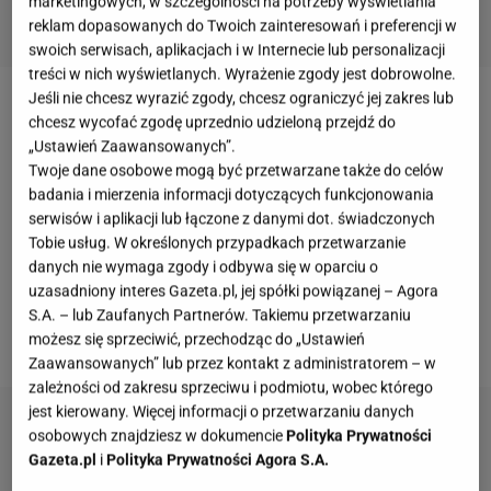
marketingowych, w szczególności na potrzeby wyświetlania
reklam dopasowanych do Twoich zainteresowań i preferencji w
swoich serwisach, aplikacjach i w Internecie lub personalizacji
treści w nich wyświetlanych. Wyrażenie zgody jest dobrowolne.
Jeśli nie chcesz wyrazić zgody, chcesz ograniczyć jej zakres lub
Boże Narodzenie
zbliża się wielkimi krokami. Widać
chcesz wycofać zgodę uprzednio udzieloną przejdź do
to również i w sklepach, których półki zapełniają się
„Ustawień Zaawansowanych”.
Twoje dane osobowe mogą być przetwarzane także do celów
dekoracjami, które mają wprowadzić do naszych
badania i mierzenia informacji dotyczących funkcjonowania
domów świąteczny, wyjątkowy nastrój. Tegoroczna
serwisów i aplikacji lub łączone z danymi dot. świadczonych
propozycja IKEA na zimową porę to szeroka gama
Tobie usług. W określonych przypadkach przetwarzanie
danych nie wymaga zgody i odbywa się w oparciu o
produktów, które nie tylko pozwolą się zrelaksować
uzasadniony interes Gazeta.pl, jej spółki powiązanej – Agora
podczas przedświątecznej gorączki, ale i zadbają o
S.A. – lub Zaufanych Partnerów. Takiemu przetwarzaniu
konkretne potrzeby.
możesz się sprzeciwić, przechodząc do „Ustawień
Zaawansowanych” lub przez kontakt z administratorem – w
zależności od zakresu sprzeciwu i podmiotu, wobec którego
jest kierowany. Więcej informacji o przetwarzaniu danych
osobowych znajdziesz w dokumencie
Polityka Prywatności
Gazeta.pl
i
Polityka Prywatności Agora S.A.