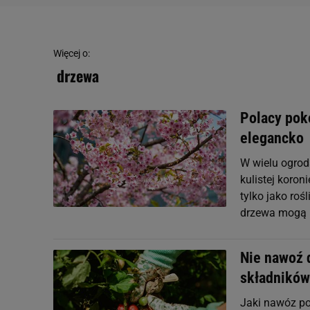
Więcej o:
drzewa
Polacy pok
elegancko
W wielu ogrod
kulistej koron
tylko jako roś
drzewa mogą 
Nie nawoź 
składników
Jaki nawóz p