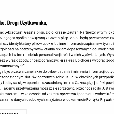
ko, Drogi Użytkowniku,
jąc „Akceptuję”, Gazeta.pl sp. z o.o. oraz jej Zaufani Partnerzy, w tym [
67
.A. będąca spółką powiązaną z Gazeta.pl sp. z o.o., będą przetwarzać T
ail czy identyfikatory plików cookie lub inne informacje zapisane w tych p
gólności na potrzeby wyświetlania reklam dopasowanych do Twoich zain
acjach i w Internecie lub personalizacji treści w nich wyświetlanych. Wyr
cesz wyrazić zgody, chcesz ograniczyć jej zakres lub chcesz wycofać zgo
aawansowanych”.
 być przetwarzane także do celów badania i mierzenia informacji dot
 łączone z danymi dot. świadczonych Tobie usług. W określonych przypad
i odbywa się w oparciu o uzasadniony interes Gazeta.pl, jej spółki powi
. Takiemu przetwarzaniu możesz się sprzeciwić, przechodząc do „Ust
nistratorem – w zależności od zakresu sprzeciwu i podmiotu, wobec które
etwarzaniu danych osobowych znajdziesz w dokumencie
Polityka Prywatn