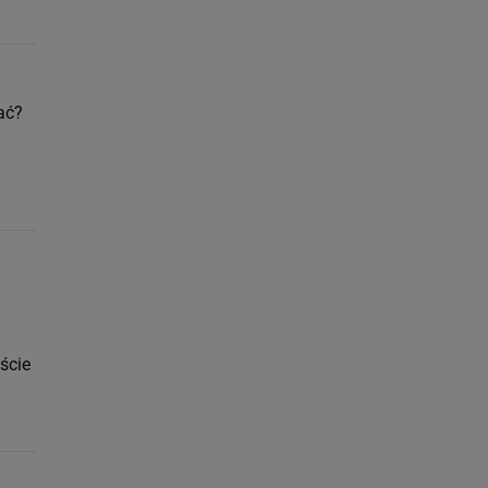
ać?
ście