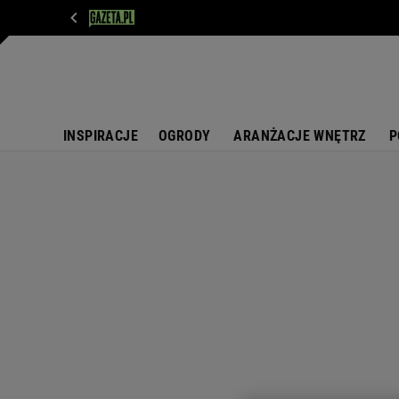
WIADOMOŚCI
NEXT
SPORT
PLOTEK
D
INSPIRACJE
OGRODY
ARANŻACJE WNĘTRZ
P