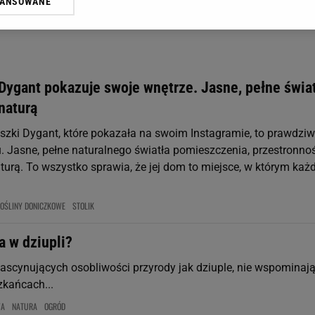
WANSOWANE
żasz też zgodę na zainstalowanie i przechowywanie plików cookie Gazeta.p
gora S.A. na Twoim urządzeniu końcowym. Możesz w każdej chwili zmien
 wywołując narzędzie do zarządzania twoimi preferencjami dot. przetw
ywatności ” w stopce serwisu i przechodząc do „Ustawień Zaawansowan
st także za pomocą ustawień przeglądarki.
Dygant pokazuje swoje wnętrze. Jasne, pełne świat
rzy i Agora S.A. możemy przetwarzać dane osobowe w następujących cel
naturą
 geolokalizacyjnych. Aktywne skanowanie charakterystyki urządzenia do
 na urządzeniu lub dostęp do nich. Spersonalizowane reklamy i treści, p
szki Dygant, które pokazała na swoim Instagramie, to prawdzi
zanie usług.
Lista Zaufanych Partnerów
. Jasne, pełne naturalnego światła pomieszczenia, przestronnoś
turą. To wszystko sprawia, że jej dom to miejsce, w którym każ
OŚLINY DONICZKOWE
STOLIK
a w dziupli?
 fascynujących osobliwości przyrody jak dziuple, nie wspominaj
zkańcach...
WA
NATURA
OGRÓD