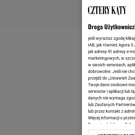
Droga Użytkownicz
jeśli wyrazisz zgodę klika
IAB, jak również Agora S
jak adresy IP, adresy e-m
marketingowych, w szcze
w swoich serwisach, aplik
dobrowolne. Jeśli nie ch
przejdź do „Ustawień Z
Twoje dane osobowe mogą
serwisów i aplikacji lub
danych nie wymaga zgody 
lub Zaufanych Partnerów
lub przez kontakt z admi
Więcej informacji o prz
Prywatności Agora S.A.