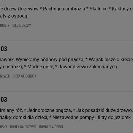
cie drzew i krzewów * Pachnąca ambrozja * Skalnice * Kaktusy d
aty z ostrogą
UKIETY
CIĘCIE DRZEW
003
rawnik, Wybieramy podpory pod pnącza, * Wajrak pisze o krecie,
 i ostróżki, * Modne grille, * Jawor drzewo zakochanych
DZISZEK
CIEKAWE OGRODY
003
dmiany róż, * Jednoroczne pnącza, * Jak posadzić duże drzewo,
ałkę: domki dla dzieci, * Niezawodne pompy i filtry do jeziorek
DOBNY
DOMEK NA DRZEWIE
DOMKI DLA DZIECI