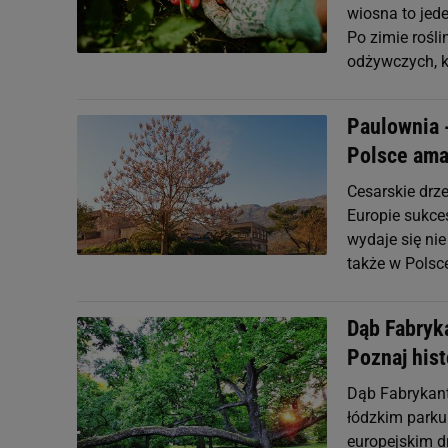
wiosna to jed
Po zimie rośl
odżywczych, k
Paulownia 
Polsce am
Cesarskie drz
Europie sukce
wydaje się ni
także w Polsc
Dąb Fabryk
Poznaj his
Dąb Fabrykant,
łódzkim parku
europejskim d