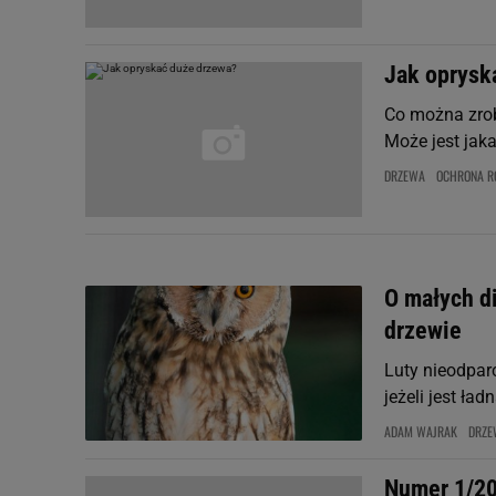
Jak oprysk
Co można zrob
Może jest jak
DRZEWA
OCHRONA R
O małych d
drzewie
Luty nieodparc
jeżeli jest ła
ADAM WAJRAK
DRZE
Numer 1/2