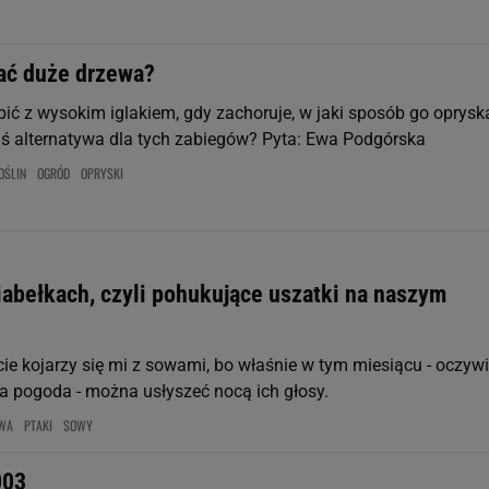
ać duże drzewa?
ić z wysokim iglakiem, gdy zachoruje, w jaki sposób go oprysk
aś alternatywa dla tych zabiegów? Pyta: Ewa Podgórska
OŚLIN
OGRÓD
OPRYSKI
iabełkach, czyli pohukujące uszatki na naszym
ie kojarzy się mi z sowami, bo właśnie w tym miesiącu - oczywi
dna pogoda - można usłyszeć nocą ich głosy.
WA
PTAKI
SOWY
003