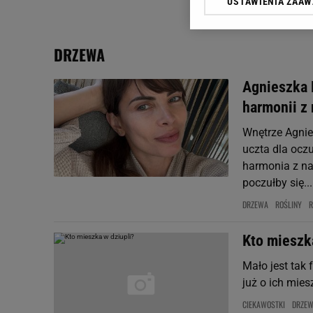
USTAWIENIA ZAA
Klikając „Akceptuję” wyra
Zaufanych Partnerów i A
dotyczące plików cookie,
DRZEWA
odnośnik „Ustawienia pr
plików cookie możliwa je
Agnieszka 
My, nasi Zaufani Partne
harmonii z 
Użycie dokładnych danych
Przechowywanie informacji
Wnętrze Agnie
badnie odbiorców i uleps
uczta dla oczu
harmonia z na
poczułby się...
DRZEWA
ROŚLINY
R
Kto mieszk
Mało jest tak
już o ich mies
CIEKAWOSTKI
DRZE