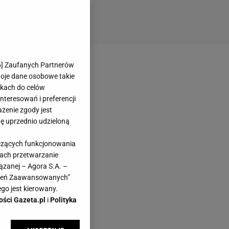
6
] Zaufanych Partnerów
woje dane osobowe takie
likach do celów
teresowań i preferencji
ażenie zgody jest
dę uprzednio udzieloną
yczących funkcjonowania
kach przetwarzanie
ązanej – Agora S.A. –
awień Zaawansowanych”
go jest kierowany.
ości Gazeta.pl
i
Polityka