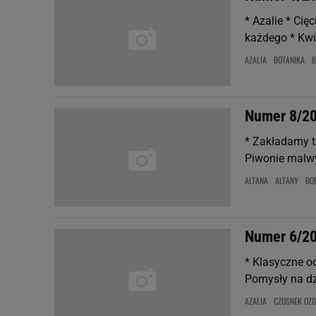
* Azalie * Cię
każdego * Kwi
AZALIA
BOTANIKA
B
Numer 8/2
* Zakładamy t
Piwonie malwy
ALTANA
ALTANY
BO
Numer 6/2
* Klasyczne o
Pomysły na dzi
AZALIA
CZOSNEK OZ