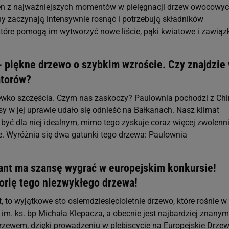
en z najważniejszych momentów w pielęgnacji drzew owocowyc
iny zaczynają intensywnie rosnąć i potrzebują składników
tóre pomogą im wytworzyć nowe liście, pąki kwiatowe i zawiąz
- piękne drzewo o szybkim wzroście. Czy znajdzie
atorów?
ewko szczęścia. Czym nas zaskoczy? Paulownia pochodzi z Chi
sy w jej uprawie udało się odnieść na Bałkanach. Nasz klimat
e być dla niej idealnym, mimo tego zyskuje coraz więcej zwolen
e. Wyróżnia się dwa gatunki tego drzewa: Paulownia
ant ma szansę wygrać w europejskim konkursie!
torię tego niezwykłego drzewa!
 to wyjątkowe sto osiemdziesięcioletnie drzewo, które rośnie w
 im. ks. bp Michała Klepacza, a obecnie jest najbardziej znanym
rzewem, dzięki prowadzeniu w plebiscycie na Europejskie Drze