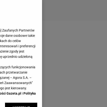
6
] Zaufanych Partnerów
woje dane osobowe takie
likach do celów
teresowań i preferencji
ażenie zgody jest
dę uprzednio udzieloną
yczących funkcjonowania
kach przetwarzanie
ązanej – Agora S.A. –
awień Zaawansowanych”
go jest kierowany.
ości Gazeta.pl
i
Polityka