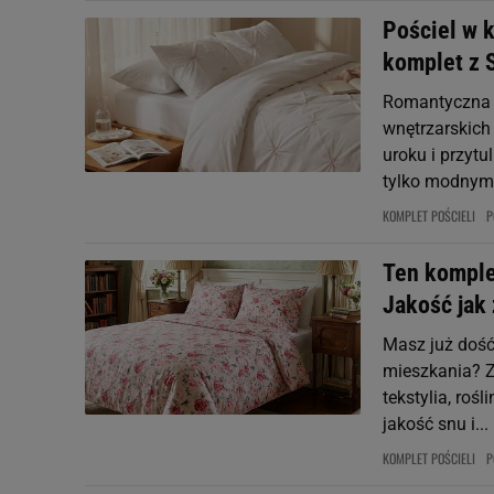
Pościel w k
komplet z 
Romantyczna p
wnętrzarskich
uroku i przyt
tylko modnym 
KOMPLET POŚCIELI
P
Ten komplet
Jakość jak
Masz już dość
mieszkania? Za
tekstylia, roś
jakość snu i...
KOMPLET POŚCIELI
P