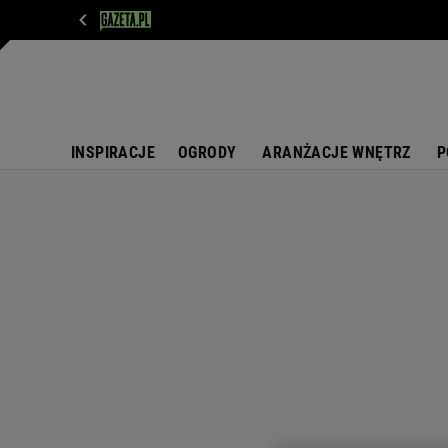
WIADOMOŚCI
NEXT
SPORT
PLOTEK
D
INSPIRACJE
OGRODY
ARANŻACJE WNĘTRZ
P