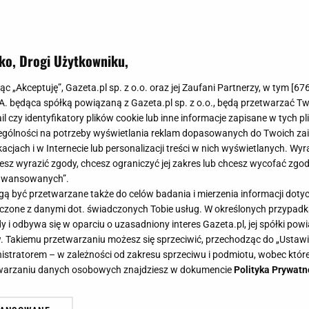
ko, Drogi Użytkowniku,
jąc „Akceptuję”, Gazeta.pl sp. z o.o. oraz jej Zaufani Partnerzy, w tym [
67
.A. będąca spółką powiązaną z Gazeta.pl sp. z o.o., będą przetwarzać T
ail czy identyfikatory plików cookie lub inne informacje zapisane w tych p
gólności na potrzeby wyświetlania reklam dopasowanych do Twoich zain
acjach i w Internecie lub personalizacji treści w nich wyświetlanych. Wyr
cesz wyrazić zgody, chcesz ograniczyć jej zakres lub chcesz wycofać zgo
aawansowanych”.
 być przetwarzane także do celów badania i mierzenia informacji dot
 łączone z danymi dot. świadczonych Tobie usług. W określonych przypad
i odbywa się w oparciu o uzasadniony interes Gazeta.pl, jej spółki powi
. Takiemu przetwarzaniu możesz się sprzeciwić, przechodząc do „Ust
nistratorem – w zależności od zakresu sprzeciwu i podmiotu, wobec które
etwarzaniu danych osobowych znajdziesz w dokumencie
Polityka Prywatn