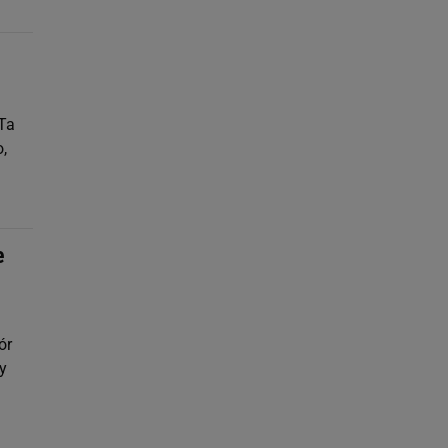
 Ta
,
e
ór
y