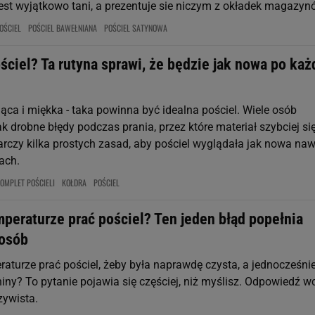
jest wyjątkowo tani, a prezentuje sie niczym z okładek magazyn
OŚCIEL
POŚCIEL BAWEŁNIANA
POŚCIEL SATYNOWA
ściel? Ta rutyna sprawi, że będzie jak nowa po ka
ąca i miękka - taka powinna być idealna pościel. Wiele osób
k drobne błędy podczas prania, przez które materiał szybciej si
rczy kilka prostych zasad, aby pościel wyglądała jak nowa naw
ach.
OMPLET POŚCIELI
KOŁDRA
POŚCIEL
mperaturze prać pościel? Ten jeden błąd popełnia
osób
raturze prać pościel, żeby była naprawdę czysta, a jednocześnie
iny? To pytanie pojawia się częściej, niż myślisz. Odpowiedź w
czywista.