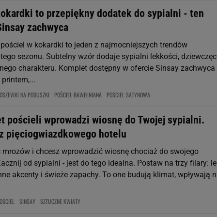
okardki to przepiękny dodatek do sypialni - ten
Sinsay zachwyca
ościel w kokardki to jeden z najmocniejszych trendów
 tego sezonu. Subtelny wzór dodaje sypialni lekkości, dziewczę
ulnego charakteru. Komplet dostępny w ofercie Sinsay zachwyca 
printem,...
OSZEWKI NA PODUSZKI
POŚCIEL BAWEŁNIANA
POŚCIEL SATYNOWA
 pościeli wprowadzi wiosnę do Twojej sypialni.
 z pięciogwiazdkowego hotelu
 mrozów i chcesz wprowadzić wiosnę chociaż do swojego
cznij od sypialni - jest do tego idealna. Postaw na trzy filary: le
linne akcenty i świeże zapachy. To one budują klimat, wpływają 
OŚCIEL
SINSAY
SZTUCZNE KWIATY