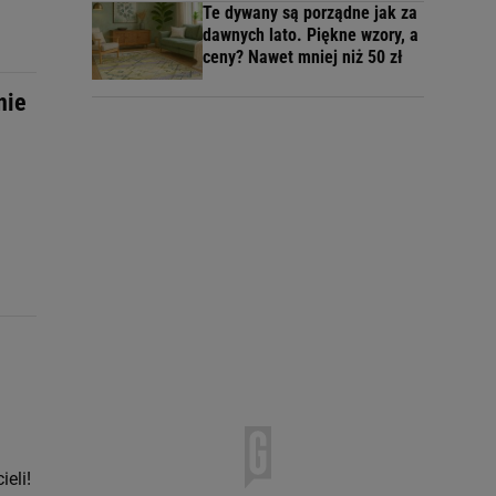
Te dywany są porządne jak za
dawnych lato. Piękne wzory, a
ceny? Nawet mniej niż 50 zł
nie
eli!