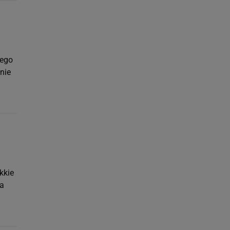
cego
nie
kkie
na