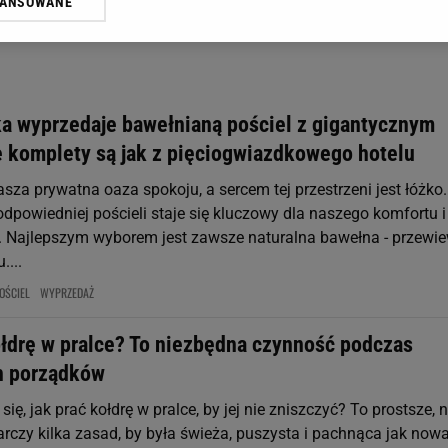
WANSOWANE
żasz też zgodę na zainstalowanie i przechowywanie plików cookie Gazeta.p
gora S.A. na Twoim urządzeniu końcowym. Możesz w każdej chwili zmien
 wywołując narzędzie do zarządzania twoimi preferencjami dot. przetw
ywatności ” w stopce serwisu i przechodząc do „Ustawień Zaawansowan
st także za pomocą ustawień przeglądarki.
a wyprzedaje bawełnianą pościel z gigantycznym
rzy i Agora S.A. możemy przetwarzać dane osobowe w następujących cel
e komplety są jak z pięciogwiazdkowego hotelu
 geolokalizacyjnych. Aktywne skanowanie charakterystyki urządzenia do
 na urządzeniu lub dostęp do nich. Spersonalizowane reklamy i treści, p
asza prywatna oaza spokoju, a sercem tej przestrzeni jest łóżko.
zanie usług.
Lista Zaufanych Partnerów
dpowiedniej pościeli staje się kluczowy dla naszego komfortu i
 Najlepszym wyborem jest zawsze naturalna bawełna - przewi
....
OŚCIEL
WYPRZEDAŻ
ołdrę w pralce? To niezbędna czynność podczas
h porządków
ię, jak prać kołdrę w pralce, by jej nie zniszczyć? To prostsze, n
rczy kilka zasad, by była świeża, puszysta i pachnąca jak nowa