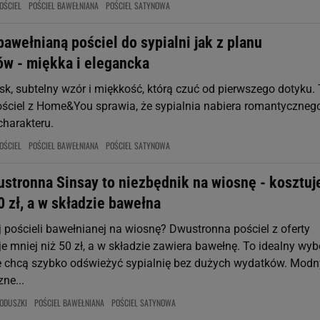
OŚCIEL
POŚCIEL BAWEŁNIANA
POŚCIEL SATYNOWA
awełnianą pościel do sypialni jak z planu
ów - miękka i elegancka
sk, subtelny wzór i miękkość, którą czuć od pierwszego dotyku.
ściel z Home&You sprawia, że sypialnia nabiera romantycznego
charakteru.
OŚCIEL
POŚCIEL BAWEŁNIANA
POŚCIEL SATYNOWA
ustronna Sinsay to niezbędnik na wiosnę - kosztuj
0 zł, a w składzie bawełna
j pościeli bawełnianej na wiosnę? Dwustronna pościel z oferty
e mniej niż 50 zł, a w składzie zawiera bawełnę. To idealny wyb
re chcą szybko odświeżyć sypialnię bez dużych wydatków. Modn
zne...
ODUSZKI
POŚCIEL BAWEŁNIANA
POŚCIEL SATYNOWA