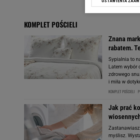
USTAWIENIA ZAA
Klikając „Akceptuję” wyra
Zaufanych Partnerów i A
dotyczące plików cookie,
KOMPLET POŚCIELI
odnośnik „Ustawienia pr
plików cookie możliwa je
Znana mark
My, nasi Zaufani Partne
rabatem. T
Użycie dokładnych danych
Przechowywanie informacji
Sypialnia to n
badnie odbiorców i uleps
Latem wybór o
zdrowego snu.
i miła w dotyku
KOMPLET POŚCIELI
P
Jak prać k
wiosennyc
Zastanawiasz s
myślisz. Wysta