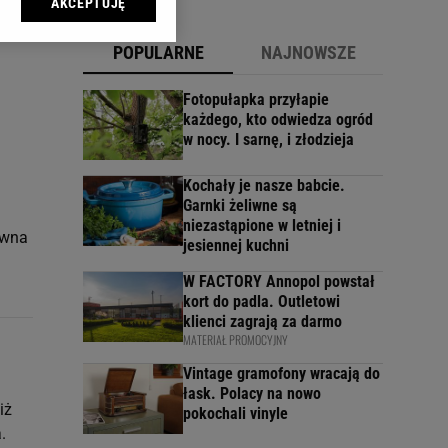
AKCEPTUJĘ
l sp. z o.o., jej
ić swoje preferencje
POPULARNE
NAJNOWSZE
arzania danych poprzez
ych”. Zmiana ustawień
Fotopułapka przyłapie
każdego, kto odwiedza ogród
w nocy. I sarnę, i złodzieja
ach:
 celów identyfikacji.
omiar reklam i treści,
Kochały je nasze babcie.
Garnki żeliwne są
niezastąpione w letniej i
ewna
jesiennej kuchni
W FACTORY Annopol powstał
kort do padla. Outletowi
klienci zagrają za darmo
MATERIAŁ PROMOCYJNY
Vintage gramofony wracają do
łask. Polacy na nowo
iż
pokochali vinyle
.