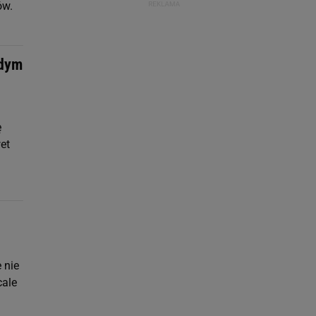
ów.
żdym
ę
et
 nie
cale