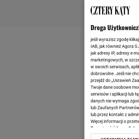
Droga Użytkownicz
jeśli wyrazisz zgodę klika
IAB, jak również Agora S
jak adresy IP, adresy e-m
marketingowych, w szcze
w swoich serwisach, aplik
dobrowolne. Jeśli nie ch
przejdź do „Ustawień Z
Twoje dane osobowe mogą
serwisów i aplikacji lub
danych nie wymaga zgody 
lub Zaufanych Partnerów
lub przez kontakt z admi
Więcej informacji o prz
Prywatności Agora S.A.