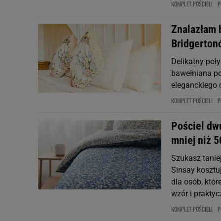
KOMPLET POŚCIELI
P
Znalazłam b
Bridgerton
Delikatny poły
bawełniana po
eleganckiego 
KOMPLET POŚCIELI
P
Pościel dw
mniej niż 5
Szukasz tanie
Sinsay kosztuj
dla osób, któ
wzór i praktyc
KOMPLET POŚCIELI
P