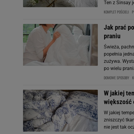
Ten z Sinsay 
KOMPLET POŚCIELI
P
Jak prać po
praniu
Świeża, pachn
popełnia jedna
zużywa. Wysta
po wielu prani
DOMOWE SPOSOBY
K
W jakiej te
większość 
W jakiej tempe
zniszczyć tkan
nie jest tak o