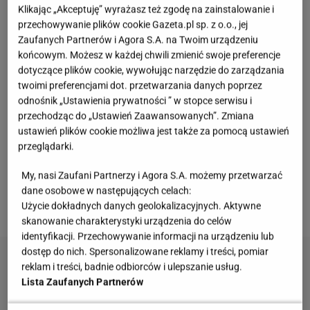
kwiatowe, które nigdy nie wychodzą z mody.
Klikając „Akceptuję” wyrażasz też zgodę na zainstalowanie i
Delikatne łączki na jasnym tle wprowadzają do
przechowywanie plików cookie Gazeta.pl sp. z o.o., jej
Zaufanych Partnerów i Agora S.A. na Twoim urządzeniu
sypialni sielski klimat i sprawiają, że wnętrze staje
końcowym. Możesz w każdej chwili zmienić swoje preferencje
się bardziej przytulne. Z kolei pościel w duże i
dotyczące plików cookie, wywołując narzędzie do zarządzania
egzotyczne liście lub kwiaty na ciemnym tle dodaje
twoimi preferencjami dot. przetwarzania danych poprzez
odnośnik „Ustawienia prywatności ” w stopce serwisu i
przestrzeni elegancji i tajemniczości. Taki akcent
przechodząc do „Ustawień Zaawansowanych”. Zmiana
kolorystyczny świetnie ożywia stonowane i białe
ustawień plików cookie możliwa jest także za pomocą ustawień
wnętrza, działając jak duży obraz rzucony na łóżko.
przeglądarki.
Dzięki tak przystępnym cenom możesz mieć kilka
My, nasi Zaufani Partnerzy i Agora S.A. możemy przetwarzać
zestawów na zmianę i dopasowywać wygląd
dane osobowe w następujących celach:
sypialni do swojego nastroju czy pory roku.
Użycie dokładnych danych geolokalizacyjnych. Aktywne
skanowanie charakterystyki urządzenia do celów
identyfikacji. Przechowywanie informacji na urządzeniu lub
dostęp do nich. Spersonalizowane reklamy i treści, pomiar
reklam i treści, badnie odbiorców i ulepszanie usług.
Lista Zaufanych Partnerów