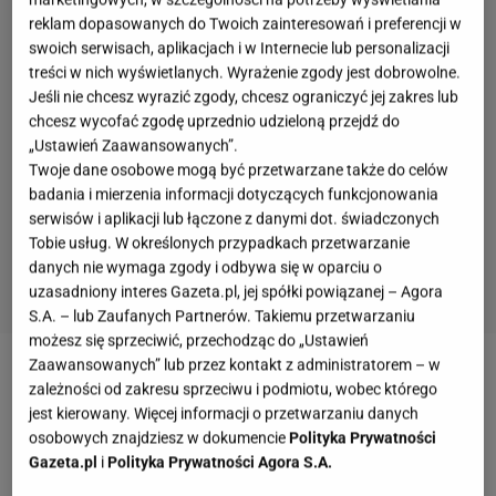
reklam dopasowanych do Twoich zainteresowań i preferencji w
swoich serwisach, aplikacjach i w Internecie lub personalizacji
treści w nich wyświetlanych. Wyrażenie zgody jest dobrowolne.
Jeśli nie chcesz wyrazić zgody, chcesz ograniczyć jej zakres lub
chcesz wycofać zgodę uprzednio udzieloną przejdź do
„Ustawień Zaawansowanych”.
Twoje dane osobowe mogą być przetwarzane także do celów
badania i mierzenia informacji dotyczących funkcjonowania
serwisów i aplikacji lub łączone z danymi dot. świadczonych
Tobie usług. W określonych przypadkach przetwarzanie
danych nie wymaga zgody i odbywa się w oparciu o
uzasadniony interes Gazeta.pl, jej spółki powiązanej – Agora
S.A. – lub Zaufanych Partnerów. Takiemu przetwarzaniu
możesz się sprzeciwić, przechodząc do „Ustawień
Zaawansowanych” lub przez kontakt z administratorem – w
Kwiatowe wzory jak z angielskiego ogrodu
zależności od zakresu sprzeciwu i podmiotu, wobec którego
jest kierowany. Więcej informacji o przetwarzaniu danych
osobowych znajdziesz w dokumencie
Polityka Prywatności
Wśród hitów sprzedaży na pierwszym miejscu
Gazeta.pl
i
Polityka Prywatności Agora S.A.
plasują się komplety w romantyczne motywy