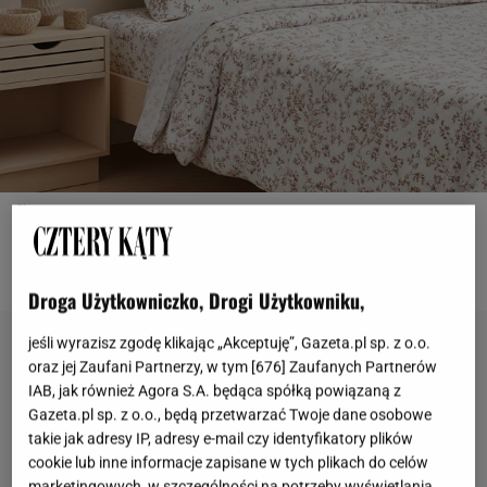
Sinsay
OTWÓRZ GALERIĘ
(3)
Droga Użytkowniczko, Drogi Użytkowniku,
jeśli wyrazisz zgodę klikając „Akceptuję”, Gazeta.pl sp. z o.o.
oraz jej Zaufani Partnerzy, w tym [
676
] Zaufanych Partnerów
IAB, jak również Agora S.A. będąca spółką powiązaną z
Gazeta.pl sp. z o.o., będą przetwarzać Twoje dane osobowe
takie jak adresy IP, adresy e-mail czy identyfikatory plików
cookie lub inne informacje zapisane w tych plikach do celów
marketingowych, w szczególności na potrzeby wyświetlania