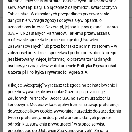
Ta choinka z Ceneo to hit sezonu
badania i mierzenia informacji dotyczących funkcjonowania
CHOINKA
CHOINKI
DEKORACJE
OZDOBY
serwisów i aplikacji lub łączone z danymi dot. świadczonych
Tobie usług. W określonych przypadkach przetwarzanie
danych nie wymaga zgody i odbywa się w oparciu o
Te dekoracje wyglądają jak z designerskiego
uzasadniony interes Gazeta.pl, jej spółki powiązanej – Agora
butiku. A zapłacisz za nie mniej niż za kawę na
S.A. – lub Zaufanych Partnerów. Takiemu przetwarzaniu
mieście
możesz się sprzeciwić, przechodząc do „Ustawień
BOMBKI
BOMBKI NA CHOINKĘ
CHOINKA
OZDOBY
Zaawansowanych” lub przez kontakt z administratorem – w
zależności od zakresu sprzeciwu i podmiotu, wobec którego
Jysk ma obrus idealny na święta. Stół wygląda
jest kierowany. Więcej informacji o przetwarzaniu danych
jak z luksusowej restauracji
osobowych znajdziesz w dokumencie
Polityka Prywatności
OBRUS
OBRUSY
OZDOBY
OZDOBY ŚWIĄTECZNE
Gazeta.pl
i
Polityka Prywatności Agora S.A.
Klikając „Akceptuję” wyrażasz też zgodę na zainstalowanie i
przechowywanie plików cookie Gazeta.pl sp. z o.o., jej
Zaufanych Partnerów i Agora S.A. na Twoim urządzeniu
końcowym. Możesz w każdej chwili zmienić swoje preferencje
dotyczące plików cookie, wywołując narzędzie do zarządzania
twoimi preferencjami dot. przetwarzania danych poprzez
odnośnik „Ustawienia prywatności ” w stopce serwisu i
przechodząc do „Ustawień Zaawansowanych”. Zmiana