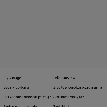
Styl vintage
Odkurzacz 2 w 1
Dodatki do domu
Zrób to w ogrodzie przed jesienią
Jak zadbać o storczyki jesienią?
Jesienne ozdoby DIY
Tanie meble do sypialni
Tanie biurka