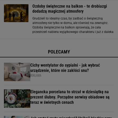
jak i modne dodatki w stylu
Ozdoby świąteczne na balkon - te drobiazgi
dodadzą magicznej atmosfery
Grudzień to idealny czas, by zadbać o świąteczną
atmosferę nie tylko w domu, ale również na zewnątrz.
Ozdoby świąteczne na balkon sprawiają, że cała
przestrzeń nabiera wyjątkowego charakteru i już z daleka
prezentuje się niezwykle nastrojowo. Wystarczy kilka
elementów, światełka, stroiki, girlandy
POLECAMY
Cichy wentylator do sypialni - jak wybrać
urządzenie, które nie zakłóci snu?
REKLAMA
Elegancka porcelana to strzał w dziesiątkę na
prezent ślubny. Porządne serwisy obiadowe są
teraz w świetnych cenach
Jak czytać rzuty mieszkań? Uniknij błędów przy