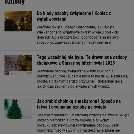
Do kiedy ozdoby świąteczne? Koniec z
wątpliwościami
Zarówno święta Bożego Narodzenia, jak i święta
Wielkanocne to wyjątkowe okresy w wielu polskich
domach. Obie uroczystości obchodzone są na swój
sposób, co zauważyć można między innymi w
tematycznie udekorowanych wnętrzach. Od kiedy ozdoby
świąteczne powinny znajdować się w domu? Fantazyjne
Tego wcześniej nie było. Te drewniane ozdoby
stroiki
choinkowe z Sinsay są hitem świąt 2025
Drewniane ozdoby świąteczne w tym roku robią
prawdziwą furorę i zupełnie mnie to nie dziwi. Naturalne,
proste, a przy tym bardzo przytulne – dokładnie takie,
jakich dziś szukamy do świątecznych wnętrz.
Przeglądając ofertę Sinsay, trafiłem na drewniane
dekoracje, które spokojnie mogłyby wisieć w
Jak zrobić choinkę z makaronu? Sposób na
łatwą i oryginalną ozdobę na święta
Choinka z makaronu efektowną ozdobą na święta Święta
Bożego Narodzenia już za rogiem, a ty wciąż
poszukujesz efektownej i oryginalnej ozdoby? Jeśli
pragniesz mieć w swoim domu dekorację, której nie
zobaczysz w żadnym innym domu, to świetnym