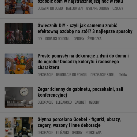
ozdobić dom w najstraszniejszą noc w roku
DODATKI DO DOMU
HALLOWEEN
JESIENNE OZDOBY
OZDOBY
Świecznik DIY - czyli jak samemu zrobić
efektowną ozdobę na stół? 3 najlepsze sposoby
DIY
DODATKI DO DOMU
OZDOBY
ŚWIECZKA
Proste pomysły na dekoracje z dyni do domu i
do ogrodu! Dodadzą kolorytu i radosnego
charakteru
DEKORACJE
DEKORACJE DO POKOJU
DEKORACJE STOŁU
DYNIA
Zegar ścienny do gabinetu, poczekalni, sali
konferencyjnej
DEKORACJE
ELEGANCKO
GABINET
OZDOBY
Słynna porcelana Goebel - figurki, obrazy,
zegary, wazony i inne dekoracje
DEKORACJE
FILIŻANKI
OZDOBY
PORCELANA