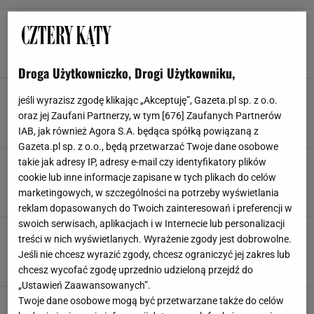
Ten stroik świąteczny ozdobi każdy stół
wigilijny. Wygląda jak ręcznie robiony
BOMBKI
OZDOBY
OZDOBY CHOINKOWE
OZDOBY ŚWIĄTECZNE
Droga Użytkowniczko, Drogi Użytkowniku,
Boże Narodzenie 2025 w nowym stylu. Te
jeśli wyrazisz zgodę klikając „Akceptuję”, Gazeta.pl sp. z o.o.
kolory i motywy są teraz na topie
oraz jej Zaufani Partnerzy, w tym [
676
] Zaufanych Partnerów
BOMBKI
CHOINKA
OZDOBY
OZDOBY CHOINKOWE
IAB, jak również Agora S.A. będąca spółką powiązaną z
Gazeta.pl sp. z o.o., będą przetwarzać Twoje dane osobowe
takie jak adresy IP, adresy e-mail czy identyfikatory plików
Polska sieciówka wyprzedaje przepiękne
bombki choinkowe. 8 sztuk za 10,99 zł
cookie lub inne informacje zapisane w tych plikach do celów
BOMBKI
BOMBKI NA CHOINKĘ
CHOINKA
OZDOBY
marketingowych, w szczególności na potrzeby wyświetlania
reklam dopasowanych do Twoich zainteresowań i preferencji w
swoich serwisach, aplikacjach i w Internecie lub personalizacji
Ozdoby świąteczne na balkon - te drobiazgi
treści w nich wyświetlanych. Wyrażenie zgody jest dobrowolne.
dodadzą magicznej atmosfery
Jeśli nie chcesz wyrazić zgody, chcesz ograniczyć jej zakres lub
OZDOBY
OZDOBY CHOINKOWE
OZDOBY ŚWIĄTECZNE
PROMOCJE
chcesz wycofać zgodę uprzednio udzieloną przejdź do
„Ustawień Zaawansowanych”.
Twoje dane osobowe mogą być przetwarzane także do celów
Nie sypie się, nie usycha i wygląda obłędnie.