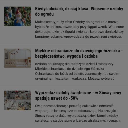
charakter mieszkalnych wnętrz. Ozdoby
Kiedyś obciach, dzisiaj klasa. Wiosenne ozdoby
do ogrodu
Małe akcenty, duży efekt Ozdoby do ogrodu nie muszą
być duże ani kosztowne, aby przyciągać wzrok. Wiosenne
dekoracje, takie jak figurki zwierząt, kolorowe doniczki czy
lampiony solarne, wprowadzają do przestrzeni świeżość i
ciepło. Umieszczając je w strategicznych miejscach, np.
przy wejściu
Miękkie ochraniacze do dziecięcego łóżeczka -
bezpieczeństwo, wygoda i ozdoba
ozdoba na kanapę dla starszych dzieci i młodzieży.
Miękkie ochraniacze do dziecięcego łóżeczka
Ochraniacze do łóżek od Luletto zauroczyły nas swoim
oryginalnym kształtem warkocza. Możesz wybierać
spośród modeli 3,4 lub 5 pasmowych, w zależności od
potrzeb twoich czy malucha. Dzięki temu bardzo
Wyprzedaż ozdoby świąteczne - w Sinsay ceny
miękkiemu
spadają nawet do -50%
Świąteczne dekoracje potrafią całkowicie odmienić
wnętrze, ale ich ceny często odstraszają. Na szczęście
Sinsay ruszył z dużą wyprzedażą, dzięki której ozdoby
świąteczne są dostępne w bardzo atrakcyjnych cenach.
W ofercie znajdziesz zarówno klasyczne motywy choinek,