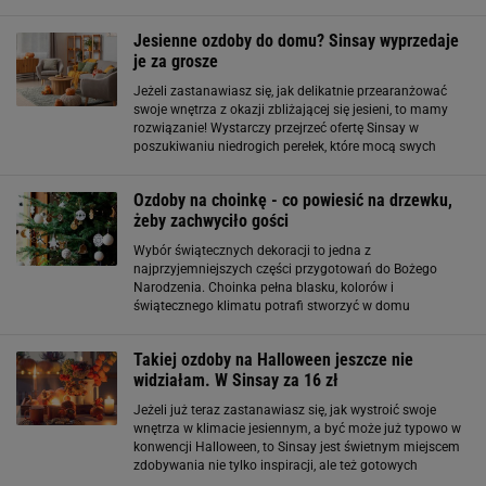
pomysłem będzie wykonanie jej samodzielnie! Piękną
Jesienne ozdoby do domu? Sinsay wyprzedaje
je za grosze
Jeżeli zastanawiasz się, jak delikatnie przearanżować
swoje wnętrza z okazji zbliżającej się jesieni, to mamy
rozwiązanie! Wystarczy przejrzeć ofertę Sinsay w
poszukiwaniu niedrogich perełek, które mocą swych
projektów tchną we wnętrza ducha jesiennego klimatu.
Jesienne ozdoby do domu? Już tylko w
Ozdoby na choinkę - co powiesić na drzewku,
żeby zachwyciło gości
Wybór świątecznych dekoracji to jedna z
najprzyjemniejszych części przygotowań do Bożego
Narodzenia. Choinka pełna blasku, kolorów i
świątecznego klimatu potrafi stworzyć w domu
niepowtarzalną atmosferę. Aby drzewko wyglądało
elegancko i stylowo, warto dobrać ozdoby na choinkę w
Takiej ozdoby na Halloween jeszcze nie
przemyślany sposób
widziałam. W Sinsay za 16 zł
Jeżeli już teraz zastanawiasz się, jak wystroić swoje
wnętrza w klimacie jesiennym, a być może już typowo w
konwencji Halloween, to Sinsay jest świetnym miejscem
zdobywania nie tylko inspiracji, ale też gotowych
produktów, które subtelnie będą w stanie zmienić