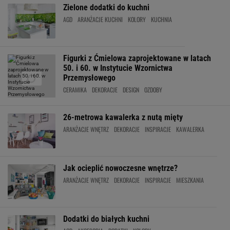
Zielone dodatki do kuchni
AGD
ARANŻACJE KUCHNI
KOLORY
KUCHNIA
Figurki z Ćmielowa zaprojektowane w latach
50. i 60. w Instytucie Wzornictwa
Przemysłowego
CERAMIKA
DEKORACJE
DESIGN
OZDOBY
26-metrowa kawalerka z nutą mięty
ARANŻACJE WNĘTRZ
DEKORACJE
INSPIRACJE
KAWALERKA
Jak ocieplić nowoczesne wnętrze?
ARANŻACJE WNĘTRZ
DEKORACJE
INSPIRACJE
MIESZKANIA
Dodatki do białych kuchni
AGD
AKCESORIA
DODATKI
KOLORY