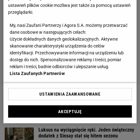
ustawień plików cookie możliwa jest także za pomocą ustawień
przeglądarki.
My, nasi Zaufani Partnerzy i Agora S.A. możemy przetwarzać
dane osobowe w następujących celach:
Użycie dokładnych danych geolokalizacyjnych. Aktywne
skanowanie charakterystyki urządzenia do celów
identyfikacji. Przechowywanie informacji na urządzeniu lub
dostęp do nich. Spersonalizowane reklamy i treści, pomiar
reklam i treści, badnie odbiorców i ulepszanie usług.
Lista Zaufanych Partnerów
USTAWIENIA ZAAWANSOWANE
Te dekoracje z polskiej sieciówki wyglądają jak
rękodzieło. A ceny zaczynają się od kilku
złotych
AKCEPTUJĘ
BOMBKI
LAMPKI
LAMPKI CHOINKOWE
OZDOBY
Luksus na wyciągnięcie ręki. Jeden świąteczny
dodatek z Sinsay stał się hitem sezonu