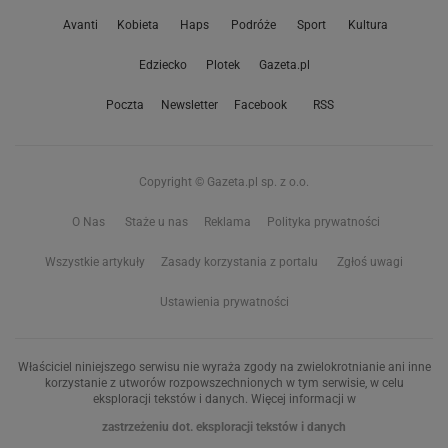
Avanti
Kobieta
Haps
Podróże
Sport
Kultura
Edziecko
Plotek
Gazeta.pl
Poczta
Newsletter
Facebook
RSS
Copyright © Gazeta.pl sp. z o.o.
O Nas
Staże u nas
Reklama
Polityka prywatności
Wszystkie artykuły
Zasady korzystania z portalu
Zgłoś uwagi
Ustawienia prywatności
Właściciel niniejszego serwisu nie wyraża zgody na zwielokrotnianie ani inne
korzystanie z utworów rozpowszechnionych w tym serwisie, w celu
eksploracji tekstów i danych. Więcej informacji w
zastrzeżeniu dot. eksploracji tekstów i danych