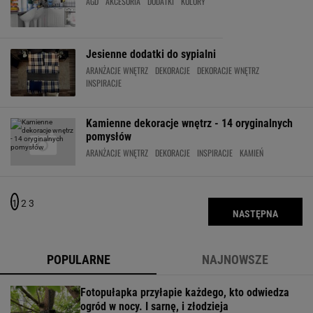
Jesienne dodatki do sypialni
ARANŻACJE WNĘTRZ
DEKORACJE
DEKORACJE WNĘTRZ
INSPIRACJE
Kamienne dekoracje wnętrz - 14 oryginalnych
pomysłów
ARANŻACJE WNĘTRZ
DEKORACJE
INSPIRACJE
KAMIEŃ
1
2
3
NASTĘPNA
POPULARNE
NAJNOWSZE
Fotopułapka przyłapie każdego, kto odwiedza
ogród w nocy. I sarnę, i złodzieja