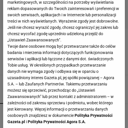
marketingowych, w szczególności na potrzeby wyświetlania
reklam dopasowanych do Twoich zainteresowań i preferencji w
swoich serwisach, aplikacjach i w Internecie lub personalizacji
treści w nich wyświetlanych. Wyrażenie zgody jest dobrowolne.
Jeśli nie chcesz wyrazić zgody, chcesz ograniczyć jej zakres lub
chcesz wycofać zgodę uprzednio udzieloną przejdź do
KWIATY Z PAPIERU
„Ustawień Zaawansowanych”.
Twoje dane osobowe mogą być przetwarzane także do celów
badania i mierzenia informacji dotyczących funkcjonowania
Kwiaty z papieru - dekoracja na co dzień i od
święta
serwisów i aplikacji lub łączone z danymi dot. świadczonych
DEKORACJE
DEKORACJE DO POKOJU
DIY
KWIATY Z PAPIERU
Tobie usług. W określonych przypadkach przetwarzanie
danych nie wymaga zgody i odbywa się w oparciu o
uzasadniony interes Gazeta.pl, jej spółki powiązanej – Agora
S.A. – lub Zaufanych Partnerów. Takiemu przetwarzaniu
możesz się sprzeciwić, przechodząc do „Ustawień
Zaawansowanych” lub przez kontakt z administratorem – w
POPULARNE
NAJNOWSZE
zależności od zakresu sprzeciwu i podmiotu, wobec którego
jest kierowany. Więcej informacji o przetwarzaniu danych
Przenośne klimatyzatory i wentylatory najlepsze
osobowych znajdziesz w dokumencie
Polityka Prywatności
na upały. Są tanie i ciche, dobre do sypialni
Gazeta.pl
i
Polityka Prywatności Agora S.A.