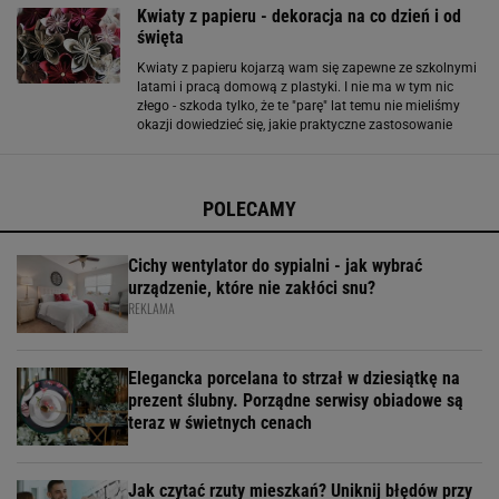
Kwiaty z papieru - dekoracja na co dzień i od
święta
Kwiaty z papieru kojarzą wam się zapewne ze szkolnymi
latami i pracą domową z plastyki. I nie ma w tym nic
złego - szkoda tylko, że te "parę" lat temu nie mieliśmy
okazji dowiedzieć się, jakie praktyczne zastosowanie
może mieć w przyszłości taka dekoracja. Na jakie okazje
może się przydać? Wszelkie
POLECAMY
Cichy wentylator do sypialni - jak wybrać
urządzenie, które nie zakłóci snu?
REKLAMA
Elegancka porcelana to strzał w dziesiątkę na
prezent ślubny. Porządne serwisy obiadowe są
teraz w świetnych cenach
Jak czytać rzuty mieszkań? Uniknij błędów przy