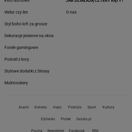
Kino domowe
JAK DZIAŁAJĄ CZTERY KĄTY?
Welur czy len
O nas
Styl boho loft za grosze
Dekoracje jesienne na okna
Fotele gamingowe
Pościel z kory
Stylowe dodatki z Sinsay
Multicookery
Avanti
Kobieta
Haps
Podróże
Sport
Kultura
Edziecko
Plotek
Gazeta.pl
Poczta
Newsletter
Facebook
RSS