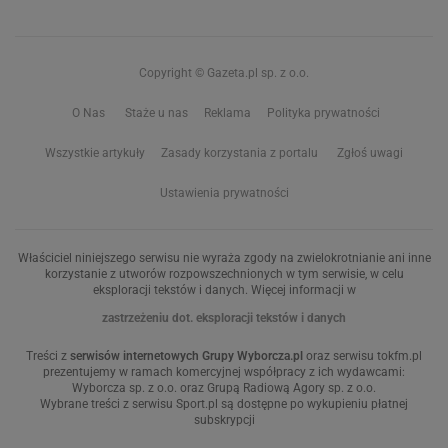
Copyright © Gazeta.pl sp. z o.o.
O Nas
Staże u nas
Reklama
Polityka prywatności
Wszystkie artykuły
Zasady korzystania z portalu
Zgłoś uwagi
Ustawienia prywatności
Właściciel niniejszego serwisu nie wyraża zgody na zwielokrotnianie ani inne
korzystanie z utworów rozpowszechnionych w tym serwisie, w celu
eksploracji tekstów i danych. Więcej informacji w
zastrzeżeniu dot. eksploracji tekstów i danych
Treści z
serwisów internetowych Grupy Wyborcza.pl
oraz serwisu tokfm.pl
prezentujemy w ramach komercyjnej współpracy z ich wydawcami:
Wyborcza sp. z o.o. oraz Grupą Radiową Agory sp. z o.o.
Wybrane treści z serwisu Sport.pl są dostępne po wykupieniu płatnej
subskrypcji