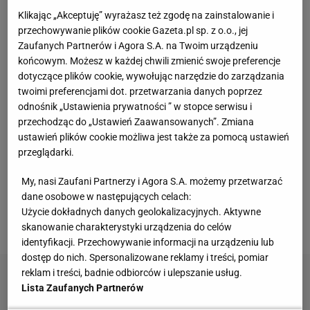
Klikając „Akceptuję” wyrażasz też zgodę na zainstalowanie i
Te dywany są porządne jak za dawnych lato.
przechowywanie plików cookie Gazeta.pl sp. z o.o., jej
Piękne wzory, a ceny? Nawet mniej niż 50 zł
Zaufanych Partnerów i Agora S.A. na Twoim urządzeniu
końcowym. Możesz w każdej chwili zmienić swoje preferencje
dotyczące plików cookie, wywołując narzędzie do zarządzania
Edukacja domowa nie dla każdego. Jak
rozpoznać, że dziecko potrzebuje innego modelu
twoimi preferencjami dot. przetwarzania danych poprzez
nauki?
odnośnik „Ustawienia prywatności ” w stopce serwisu i
MATERIAŁ PROMOCYJNY
przechodząc do „Ustawień Zaawansowanych”. Zmiana
ustawień plików cookie możliwa jest także za pomocą ustawień
W Sinsay zostały ostatnie sztuki - te firany za 25
przeglądarki.
zł odmieniły mój salon
My, nasi Zaufani Partnerzy i Agora S.A. możemy przetwarzać
dane osobowe w następujących celach:
Ta luksusowa enklawa na Phuket była kiedyś
Użycie dokładnych danych geolokalizacyjnych. Aktywne
kopalnią cyny. Jak "blizna" na mapie wyspy stała
skanowanie charakterystyki urządzenia do celów
się rajem?
identyfikacji. Przechowywanie informacji na urządzeniu lub
dostęp do nich. Spersonalizowane reklamy i treści, pomiar
reklam i treści, badnie odbiorców i ulepszanie usług.
Lista Zaufanych Partnerów