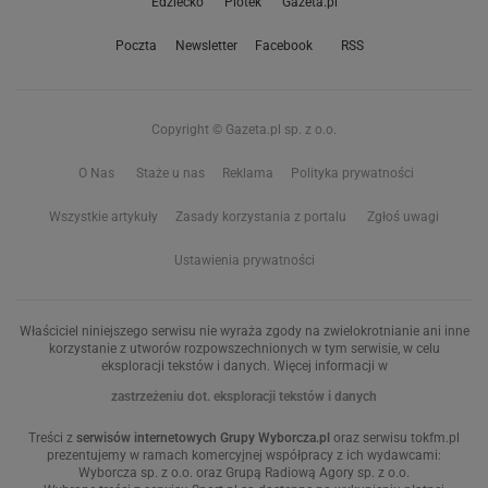
Edziecko
Plotek
Gazeta.pl
Poczta
Newsletter
Facebook
RSS
Copyright © Gazeta.pl sp. z o.o.
O Nas
Staże u nas
Reklama
Polityka prywatności
Wszystkie artykuły
Zasady korzystania z portalu
Zgłoś uwagi
Ustawienia prywatności
Właściciel niniejszego serwisu nie wyraża zgody na zwielokrotnianie ani inne
korzystanie z utworów rozpowszechnionych w tym serwisie, w celu
eksploracji tekstów i danych. Więcej informacji w
zastrzeżeniu dot. eksploracji tekstów i danych
Treści z
serwisów internetowych Grupy Wyborcza.pl
oraz serwisu tokfm.pl
prezentujemy w ramach komercyjnej współpracy z ich wydawcami:
Wyborcza sp. z o.o. oraz Grupą Radiową Agory sp. z o.o.