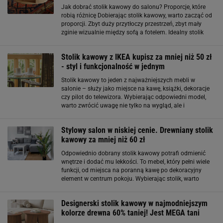
Jak dobrać stolik kawowy do salonu? Proporcje, które
robią różnicę Dobierając stolik kawowy, warto zacząć od
proporcji. Zbyt duży przytłoczy przestrzeń, zbyt mały
zginie wizualnie między sofą a fotelem. Idealny stolik
powinien mieć wysokość zbliżoną do siedziska kanapy
lub maksymalnie o
Stolik kawowy z IKEA kupisz za mniej niż 50 zł
- styl i funkcjonalność w jednym
Stolik kawowy to jeden z najważniejszych mebli w
salonie – służy jako miejsce na kawę, książki, dekoracje
czy pilot do telewizora. Wybierając odpowiedni model,
warto zwrócić uwagę nie tylko na wygląd, ale i
funkcjonalność. Ikea od lat udowadnia, że dobry design
może być dostępny na każdą kieszeń
Stylowy salon w niskiej cenie. Drewniany stolik
kawowy za mniej niż 60 zł
Odpowiednio dobrany stolik kawowy potrafi odmienić
wnętrze i dodać mu lekkości. To mebel, który pełni wiele
funkcji, od miejsca na poranną kawę po dekoracyjny
element w centrum pokoju. Wybierając stolik, warto
zwrócić uwagę na jego kształt, materiał oraz
dopasowanie do stylu całego pomieszczenia
Designerski stolik kawowy w najmodniejszym
kolorze drewna 60% taniej! Jest MEGA tani