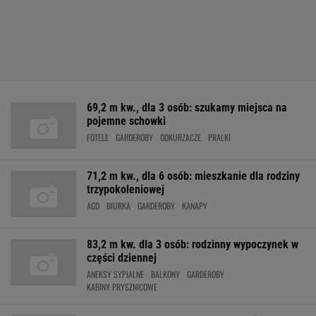
69,2 m kw., dla 3 osób: szukamy miejsca na
pojemne schowki
FOTELE
GARDEROBY
ODKURZACZE
PRALKI
71,2 m kw., dla 6 osób: mieszkanie dla rodziny
trzypokoleniowej
AGD
BIURKA
GARDEROBY
KANAPY
83,2 m kw. dla 3 osób: rodzinny wypoczynek w
części dziennej
ANEKSY SYPIALNE
BALKONY
GARDEROBY
KABINY PRYSZNICOWE