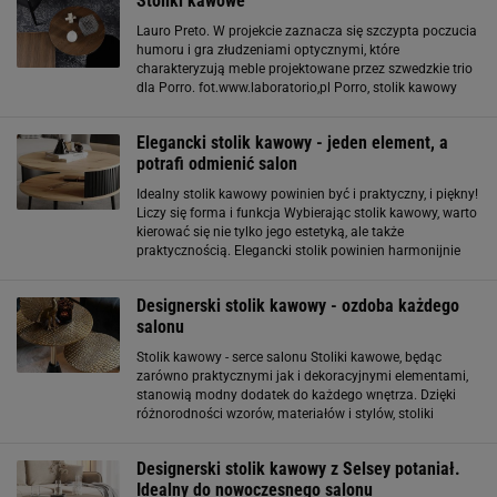
Stoliki kawowe
Lauro Preto. W projekcie zaznacza się szczypta poczucia
humoru i gra złudzeniami optycznymi, które
charakteryzują meble projektowane przez szwedzkie trio
dla Porro. fot.www.laboratorio,pl Porro, stolik kawowy
połączony z półką na gazety Balancing Boxes, projekt
Front. Najnowsza wersja stolika wykonana
Elegancki stolik kawowy - jeden element, a
potrafi odmienić salon
Idealny stolik kawowy powinien być i praktyczny, i piękny!
Liczy się forma i funkcja Wybierając stolik kawowy, warto
kierować się nie tylko jego estetyką, ale także
praktycznością. Elegancki stolik powinien harmonijnie
współgrać z resztą wnętrza, a jednocześnie sprostać
potrzebom domowników. Czy ma
Designerski stolik kawowy - ozdoba każdego
salonu
Stolik kawowy - serce salonu Stoliki kawowe, będąc
zarówno praktycznymi jak i dekoracyjnymi elementami,
stanowią modny dodatek do każdego wnętrza. Dzięki
różnorodności wzorów, materiałów i stylów, stoliki
kawowe mogą być dopasowane do każdego wystroju, od
minimalistycznego po klasyczny
Designerski stolik kawowy z Selsey potaniał.
Idealny do nowoczesnego salonu