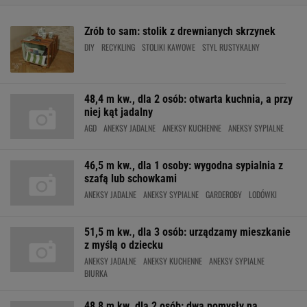
Zrób to sam: stolik z drewnianych skrzynek
DIY
RECYKLING
STOLIKI KAWOWE
STYL RUSTYKALNY
48,4 m kw., dla 2 osób: otwarta kuchnia, a przy
niej kąt jadalny
AGD
ANEKSY JADALNE
ANEKSY KUCHENNE
ANEKSY SYPIALNE
46,5 m kw., dla 1 osoby: wygodna sypialnia z
szafą lub schowkami
ANEKSY JADALNE
ANEKSY SYPIALNE
GARDEROBY
LODÓWKI
51,5 m kw., dla 3 osób: urządzamy mieszkanie
z myślą o dziecku
ANEKSY JADALNE
ANEKSY KUCHENNE
ANEKSY SYPIALNE
BIURKA
48,8 m kw. dla 2 osób: dwa pomysły na