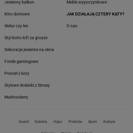
Jesienny balkon
Meble wypoczynkowe
Kino domowe
JAK DZIAŁAJĄ CZTERY KĄTY?
Welur czy len
O nas
Styl boho loft za grosze
Dekoracje jesienne na okna
Fotele gamingowe
Pościel z kory
Stylowe dodatki z Sinsay
Multicookery
Avanti
Kobieta
Haps
Podróże
Sport
Kultura