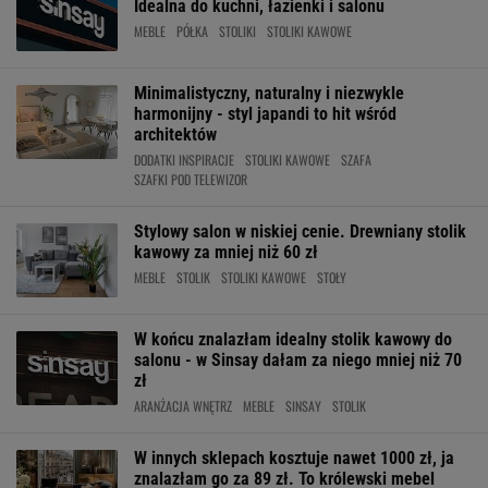
Idealna do kuchni, łazienki i salonu
MEBLE
PÓŁKA
STOLIKI
STOLIKI KAWOWE
Minimalistyczny, naturalny i niezwykle
harmonijny - styl japandi to hit wśród
architektów
DODATKI INSPIRACJE
STOLIKI KAWOWE
SZAFA
SZAFKI POD TELEWIZOR
Stylowy salon w niskiej cenie. Drewniany stolik
kawowy za mniej niż 60 zł
MEBLE
STOLIK
STOLIKI KAWOWE
STOŁY
W końcu znalazłam idealny stolik kawowy do
salonu - w Sinsay dałam za niego mniej niż 70
zł
ARANŻACJA WNĘTRZ
MEBLE
SINSAY
STOLIK
W innych sklepach kosztuje nawet 1000 zł, ja
znalazłam go za 89 zł. To królewski mebel