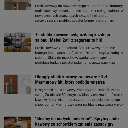
Stolik kawowy do nowoczesnego salonu Dobrze dobrany
stolik kawowy potrafi zmienić charakter całego salonu. W
nowoczesnych aranżacjach szczególnie dobrze
sprawdzają się meble o prostej formie i naturalnym
wykończeniu. Okrągły stolik kawowy Preffines o średnicy
85 cm dostępny w ofercie Selsey wpisuje
Te stoliki kawowe będą ozdobą każdego
salonu. Mebel 2w1 z zegarem to hit!
Stoliki kawowe z funkcjami Stolik kawowy to meble,
którego, bez dwóch zdań, nie może zabraknąć w żadnym
salonie. Służy do przechowywania, często spełnia
podobną funkcję jak stół jadalniany, spożywamy na nim
posiłki oraz przekąski np. podczas oglądania telewizji.
Bez niego wieczorny seans filmowy
Okrągły stolik kawowy za niecałe 50 zł.
Marmurowy hit, który podbija wnętrza
Designerski stolik kawowy z Sinsay za niecałe 50 zł robi
furorę Za niecałe 50 złotych w Sinsay można kupić stolik
kawowy, który wizualnie przypomina projekt z drogiego
showroomu. Marmurowy wzór na blacie przyciąga wzrok
i nadaje wnętrzu elegancji, a prosta, okrągła forma
doskonale wpisuje się w
"Idealny do małych mieszkań!". Sprytny stolik
kawowy ze schowkiem zmienia zasady gry