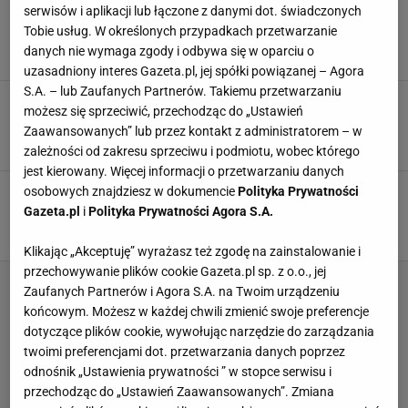
Trendy wnętrzarskie 2026. Ten rok przyniesie
serwisów i aplikacji lub łączone z danymi dot. świadczonych
więcej ciepła, natury i luzu
Tobie usług. W określonych przypadkach przetwarzanie
DREWNO
MEBLE
STOLIKI
STOLIKI KAWOWE
danych nie wymaga zgody i odbywa się w oparciu o
uzasadniony interes Gazeta.pl, jej spółki powiązanej – Agora
S.A. – lub Zaufanych Partnerów. Takiemu przetwarzaniu
Ciepły minimalizm to nowy luksus. Tak
możesz się sprzeciwić, przechodząc do „Ustawień
osiągniesz harmonię w swoim wnętrzu
Zaawansowanych” lub przez kontakt z administratorem – w
MEBLE DREWNIANE
PÓŁKI
REGAŁY
STOLIKI KAWOWE
zależności od zakresu sprzeciwu i podmiotu, wobec którego
jest kierowany. Więcej informacji o przetwarzaniu danych
Klasa, która nie przemija. Tak urządzasz dom
osobowych znajdziesz w dokumencie
Polityka Prywatności
na dekady, nie na sezon
Gazeta.pl
i
Polityka Prywatności Agora S.A.
MEBLE
REGAŁY
STOLIKI KAWOWE
STOŁY
Klikając „Akceptuję” wyrażasz też zgodę na zainstalowanie i
przechowywanie plików cookie Gazeta.pl sp. z o.o., jej
Zaufanych Partnerów i Agora S.A. na Twoim urządzeniu
końcowym. Możesz w każdej chwili zmienić swoje preferencje
dotyczące plików cookie, wywołując narzędzie do zarządzania
twoimi preferencjami dot. przetwarzania danych poprzez
odnośnik „Ustawienia prywatności ” w stopce serwisu i
przechodząc do „Ustawień Zaawansowanych”. Zmiana