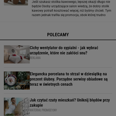
Jeśli szukasz stolika kawowego, lepszej okazji długo nie
będzie Osoby urządzające salon wiedzą, że dobry stolik
kawowy potrafi kosztować więcej, niż byśmy chcieli. Tym
razem jednak trafiła się promocja, obok której trudno
przejść obojętnie. Selsey, marka ciesząca się dobrą opinią
wśród miłośników
POLECAMY
Cichy wentylator do sypialni - jak wybrać
urządzenie, które nie zakłóci snu?
REKLAMA
Elegancka porcelana to strzał w dziesiątkę na
prezent ślubny. Porządne serwisy obiadowe są
teraz w świetnych cenach
Jak czytać rzuty mieszkań? Uniknij błędów przy
zakupie
MATERIAŁ PROMOCYJNY