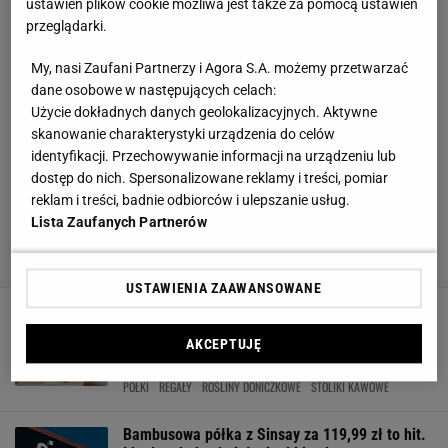
ustawień plików cookie możliwa jest także za pomocą ustawień
przeglądarki.
My, nasi Zaufani Partnerzy i Agora S.A. możemy przetwarzać
dane osobowe w następujących celach:
Użycie dokładnych danych geolokalizacyjnych. Aktywne
skanowanie charakterystyki urządzenia do celów
identyfikacji. Przechowywanie informacji na urządzeniu lub
dostęp do nich. Spersonalizowane reklamy i treści, pomiar
reklam i treści, badnie odbiorców i ulepszanie usług.
Lista Zaufanych Partnerów
USTAWIENIA ZAAWANSOWANE
Te błędy sprawiają, że Twoje mieszkanie
wygląda na mniejsze. Dowiedz się, jak je
AKCEPTUJĘ
naprawić
PÓŁKI
REGAŁY
ROŚLINY DONICZKOWE
STOLIKI KAWOWE
Bambusowa półka z Sinsay za 119,99 zł to hit.