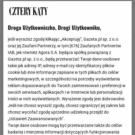
Ten stolik kawowy odmienia salon w sekundę.
A kosztuje tyle, co lunch na mieście
MEBLE
SALON
SINSAY
STOLIK
Droga Użytkowniczko, Drogi Użytkowniku,
jeśli wyrazisz zgodę klikając „Akceptuję”, Gazeta.pl sp. z o.o.
Retro colorful - styl, który pokochała Sonia
oraz jej Zaufani Partnerzy, w tym [
676
] Zaufanych Partnerów
Bohosiewicz. Fotele z tej kolekcji zapierają
IAB, jak również Agora S.A. będąca spółką powiązaną z
dech
Gazeta.pl sp. z o.o., będą przetwarzać Twoje dane osobowe
FOTELE
KANAPA
LUSTRO
RETRO
takie jak adresy IP, adresy e-mail czy identyfikatory plików
cookie lub inne informacje zapisane w tych plikach do celów
Zapomnij o drogich meblach. Ten stolik Sinsay
marketingowych, w szczególności na potrzeby wyświetlania
za niecałe 70 zł wygląda jak z katalogu
reklam dopasowanych do Twoich zainteresowań i preferencji w
premium
swoich serwisach, aplikacjach i w Internecie lub personalizacji
DYWANY
SALON
STOLIKI
STOLIKI KAWOWE
treści w nich wyświetlanych. Wyrażenie zgody jest dobrowolne.
Jeśli nie chcesz wyrazić zgody, chcesz ograniczyć jej zakres lub
Agnieszka Dygant pokazuje swoje wnętrze.
chcesz wycofać zgodę uprzednio udzieloną przejdź do
Jasne, pełne światła i harmonii z naturą
„Ustawień Zaawansowanych”.
DRZEWA
ROŚLINY
ROŚLINY DONICZKOWE
STOLIK
Twoje dane osobowe mogą być przetwarzane także do celów
badania i mierzenia informacji dotyczących funkcjonowania