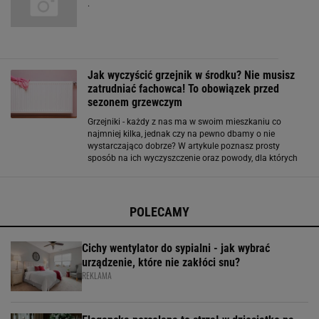
.
Jak wyczyścić grzejnik w środku? Nie musisz
zatrudniać fachowca! To obowiązek przed
sezonem grzewczym
Grzejniki - każdy z nas ma w swoim mieszkaniu co
najmniej kilka, jednak czy na pewno dbamy o nie
wystarczająco dobrze? W artykule poznasz prosty
sposób na ich wyczyszczenie oraz powody, dla których
warto to robić co najmniej raz w roku. Dlaczego warto
dbać o czystość grzejników? Powodów
POLECAMY
Cichy wentylator do sypialni - jak wybrać
urządzenie, które nie zakłóci snu?
REKLAMA