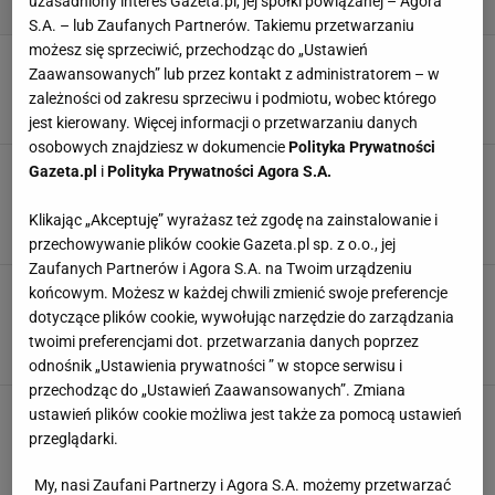
uzasadniony interes Gazeta.pl, jej spółki powiązanej – Agora
S.A. – lub Zaufanych Partnerów. Takiemu przetwarzaniu
możesz się sprzeciwić, przechodząc do „Ustawień
Twoje kaloryfery nie dają rady? Oto przenośne
Zaawansowanych” lub przez kontakt z administratorem – w
grzejniki, które rozwiążą problem do ręki
zależności od zakresu sprzeciwu i podmiotu, wobec którego
GRZEJNIKI
KALORYFER
OGRZEWANIE
OGRZEWANIE DOMU
jest kierowany. Więcej informacji o przetwarzaniu danych
osobowych znajdziesz w dokumencie
Polityka Prywatności
Przytulne rozwiązania na długie zimowe
Gazeta.pl
i
Polityka Prywatności Agora S.A.
wieczory: masażery, termofory i maty
obciążeniowe
Klikając „Akceptuję” wyrażasz też zgodę na zainstalowanie i
GRZEJNIKI
JESIEŃ
MASAŻER
MEDIA EXPERT
przechowywanie plików cookie Gazeta.pl sp. z o.o., jej
Zaufanych Partnerów i Agora S.A. na Twoim urządzeniu
To niezbędnik na jesienne chłody, a Euro
końcowym. Możesz w każdej chwili zmienić swoje preferencje
wyprzedaje go za 189 zł - "spełnia swoją rolę
dotyczące plików cookie, wywołując narzędzie do zarządzania
doskonale"
twoimi preferencjami dot. przetwarzania danych poprzez
DYSON
GRZEJNIKI
NAWILŻACZE POWIETRZA
RTV EURO AGD
odnośnik „Ustawienia prywatności ” w stopce serwisu i
przechodząc do „Ustawień Zaawansowanych”. Zmiana
Ten patent pozwoli ci zaoszczędzić na
ustawień plików cookie możliwa jest także za pomocą ustawień
ogrzewaniu. Wystarczy, że umieścisz jedną
przeglądarki.
rzecz za kaloryferem
CENTRALNE OGRZEWANIE
DOMOWE SPOSOBY
GRZEJNIKI
My, nasi Zaufani Partnerzy i Agora S.A. możemy przetwarzać