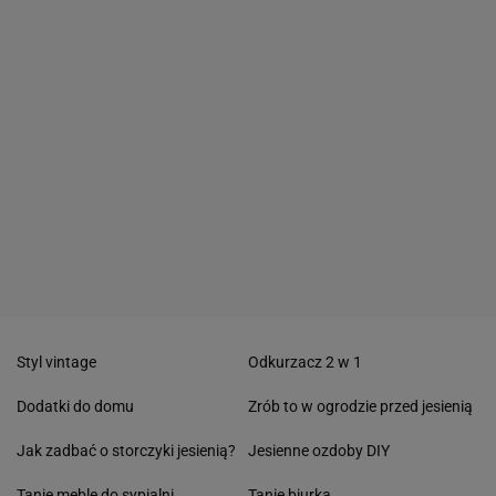
Styl vintage
Odkurzacz 2 w 1
Dodatki do domu
Zrób to w ogrodzie przed jesienią
Jak zadbać o storczyki jesienią?
Jesienne ozdoby DIY
Tanie meble do sypialni
Tanie biurka