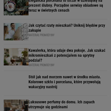
Elegancka porcelana to strzał w dziesiątkę na
prezent ślubny. Porządne serwisy obiadowe są
teraz w świetnych cenach
Jak czytać rzuty mieszkań? Uniknij błędów przy
zakupie
MATERIAŁ PROMOCYJNY
Kawalerka, która udaje dwa pokoje. Jak szukać
mikromieszkań z potencjałem na sprytny
podział?
MATERIAŁ PROMOCYJNY
Stół jak nad morzem nawet w środku miasta.
Kolorowe szkło i porcelana, które przywołują
wakacyjny nastrój
Luksusowe perfumy do domu. Ich zapach
utrzymuje się godzinami