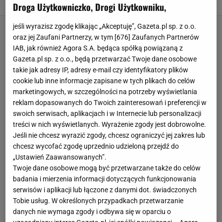
GRZEJNIKI
KALORYFER
MEDIA EXPERT
Droga Użytkowniczko, Drogi Użytkowniku,
jeśli wyrazisz zgodę klikając „Akceptuję”, Gazeta.pl sp. z o.o.
oraz jej Zaufani Partnerzy, w tym [
676
] Zaufanych Partnerów
IAB, jak również Agora S.A. będąca spółką powiązaną z
Gazeta.pl sp. z o.o., będą przetwarzać Twoje dane osobowe
takie jak adresy IP, adresy e-mail czy identyfikatory plików
cookie lub inne informacje zapisane w tych plikach do celów
marketingowych, w szczególności na potrzeby wyświetlania
reklam dopasowanych do Twoich zainteresowań i preferencji w
swoich serwisach, aplikacjach i w Internecie lub personalizacji
treści w nich wyświetlanych. Wyrażenie zgody jest dobrowolne.
Jeśli nie chcesz wyrazić zgody, chcesz ograniczyć jej zakres lub
chcesz wycofać zgodę uprzednio udzieloną przejdź do
„Ustawień Zaawansowanych”.
Twoje dane osobowe mogą być przetwarzane także do celów
badania i mierzenia informacji dotyczących funkcjonowania
serwisów i aplikacji lub łączone z danymi dot. świadczonych
Tobie usług. W określonych przypadkach przetwarzanie
danych nie wymaga zgody i odbywa się w oparciu o