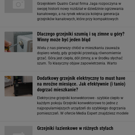
Grzejnikiem Quatro Canal firma Jaga rozpoczyna w
swojej historii nowy rozdział w dziedzinie ogrzewania
kanałowego, a na rynek wkracza kolejna generacja
grzejników kanałowych, które przy kompaktowych
gabarytach osiągają atrakcyjnie wysokie moce i oferują
dodatkowe funkcje takie, jak chłodzenie
Dlaczego grzejniki szumią i są zimne u góry?
Winny może być jeden błąd
Wielu z nas pierwszy chłód w mieszkaniu zauważa
dopiero wtedy, gdy grzejniki przestają równomiernie
grzać. Góra jest ciepła, dół zimny, a w środku słychać
szum. To klasyczny objaw zapowietrzenia. Warto
wiedzieć, jak sobie z tym poradzić samodzielnie, zanim
rachunki za ogrzewanie znacznie wzrosną
Dodatkowy grzejnik elektryczny to must have
na mroźne miesiące. Jak efektywnie (i tanio)
dogrzać mieszkanie?
Elektryczne grzejniki konwektorowe - szybkie ciepło w
każdym pokoju Grzejniki konwektorowe to jedne z
najpopularniejszych urządzeń do szybkiego dogrzania
pomieszczeń. W ofercie Media Expert znajdziesz modele
takie jak grzejnik konwektorowy ELECTRA ECH-1105 czy
grzejnik konwektorowy HB CH-2004ST
Grzejniki łazienkowe w różnych stylach