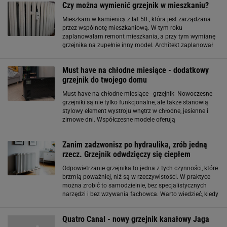
Czy można wymienić grzejnik w mieszkaniu?
Mieszkam w kamienicy z lat 50., która jest zarządzana
przez wspólnotę mieszkaniową. W tym roku
zaplanowałam remont mieszkania, a przy tym wymianę
grzejnika na zupełnie inny model. Architekt zaplanował
jego położenie na ścianie przeciwległej do obecnej.
Wydawało mi się, że jako właścicielka
Must have na chłodne miesiące - dodatkowy
grzejnik do twojego domu
Must have na chłodne miesiące - grzejnik Nowoczesne
grzejniki są nie tylko funkcjonalne, ale także stanowią
stylowy element wystroju wnętrz w chłodne, jesienne i
zimowe dni. Współczesne modele oferują
zaawansowane funkcje, takie jak precyzyjna regulacja
temperatury, niskie zużycie energii
Zanim zadzwonisz po hydraulika, zrób jedną
rzecz. Grzejnik odwdzięczy się ciepłem
Odpowietrzanie grzejnika to jedna z tych czynności, które
brzmią poważniej, niż są w rzeczywistości. W praktyce
można zrobić to samodzielnie, bez specjalistycznych
narzędzi i bez wzywania fachowca. Warto wiedzieć, kiedy
i jak to zrobić, bo dobrze odpowietrzony grzejnik grzeje
szybciej, równiej
Quatro Canal - nowy grzejnik kanałowy Jaga