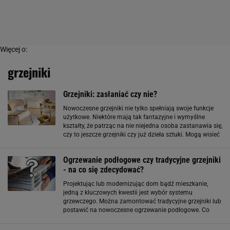
Więcej o:
grzejniki
Grzejniki: zasłaniać czy nie?
Nowoczesne grzejniki nie tylko spełniają swoje funkcje
użytkowe. Niektóre mają tak fantazyjne i wymyślne
kształty, że patrząc na nie niejedna osoba zastanawia się,
czy to jeszcze grzejniki czy już dzieła sztuki. Mogą wisieć
na eksponowanych miejscach i być ozdobą
pomieszczenia. Kłopot zaczyna
Ogrzewanie podłogowe czy tradycyjne grzejniki
- na co się zdecydować?
Projektując lub modernizując dom bądź mieszkanie,
jedną z kluczowych kwestii jest wybór systemu
grzewczego. Można zamontować tradycyjne grzejniki lub
postawić na nowoczesne ogrzewanie podłogowe. Co
będzie lepsze? Poznaj wady i zalety obydwu systemów i
podejmij decyzję. Tradycyjne grzejniki