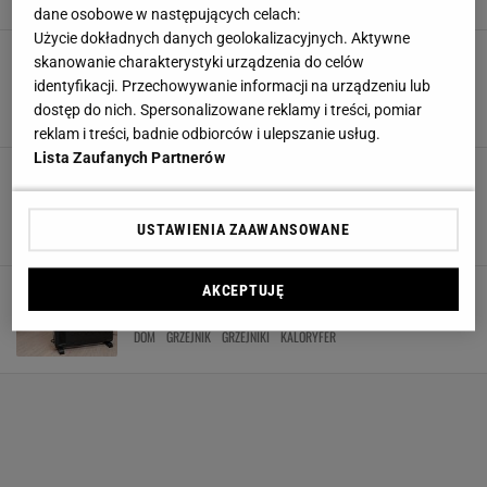
OGRZEWANIE
dane osobowe w następujących celach:
Użycie dokładnych danych geolokalizacyjnych. Aktywne
Ogrzewanie podłogowe czy tradycyjne grzejniki
skanowanie charakterystyki urządzenia do celów
- na co się zdecydować?
identyfikacji. Przechowywanie informacji na urządzeniu lub
GRZEJNIKI
OGRZEWANIE DOMU
OGRZEWANIE MIESZKANIA
dostęp do nich. Spersonalizowane reklamy i treści, pomiar
OGRZEWANIE PODŁOGOWE
reklam i treści, badnie odbiorców i ulepszanie usług.
Lista Zaufanych Partnerów
Jak wyczyścić grzejnik w środku? Nie musisz
zatrudniać fachowca! To obowiązek przed
sezonem grzewczym
USTAWIENIA ZAAWANSOWANE
CZYSZCZENIE
DOM
GRZEJNIKI
HIGIENA
Must have na chłodne miesiące - dodatkowy
AKCEPTUJĘ
grzejnik do twojego domu
DOM
GRZEJNIK
GRZEJNIKI
KALORYFER