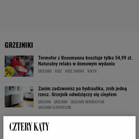
GRZEJNIKI
Termofor z Rossmanna kosztuje tylko 54,99 zł.
Naturalny relaks w domowym wydaniu
GRZEJNIKI
KOCE
KOCE ZIMOWE
KOCYK
Zanim zadzwonisz po hydraulika, zrób jedną
rzecz. Grzejnik odwdzięczy się ciepłem
GRZEJNIK
GRZEJNIKI
GRZEJNIKI DEKORACYJNE
GRZEJNIKI ELEKTRYCZNE
Dodatkowy grzejnik elektryczny to must have
na mroźne miesiące. Jak efektywnie (i tanio)
dogrzać mieszkanie?