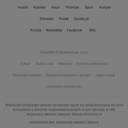
Avanti
Kobieta
Haps
Podróże
Sport
Kultura
Edziecko
Plotek
Gazeta.pl
Poczta
Newsletter
Facebook
RSS
Copyright © Gazeta.pl sp. z o.o.
O Nas
Staże u nas
Reklama
Polityka prywatności
Wszystkie artykuły
Zasady korzystania z portalu
Zgłoś uwagi
Ustawienia prywatności
Właściciel niniejszego serwisu nie wyraża zgody na zwielokrotnianie ani inne
korzystanie z utworów rozpowszechnionych w tym serwisie, w celu
eksploracji tekstów i danych. Więcej informacji w
zastrzeżeniu dot. eksploracji tekstów i danych