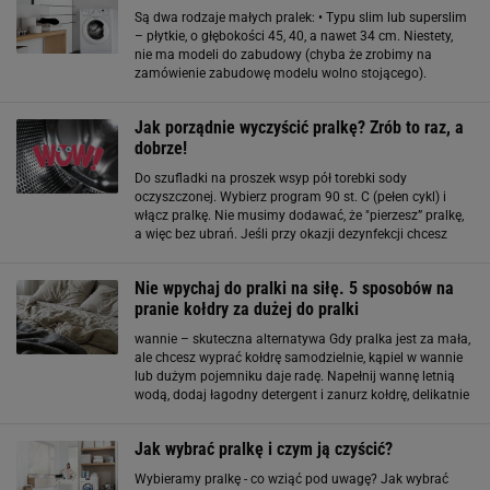
Są dwa rodzaje małych pralek: • Typu slim lub superslim
– płytkie, o głębokości 45, 40, a nawet 34 cm. Niestety,
nie ma modeli do zabudowy (chyba że zrobimy na
zamówienie zabudowę modelu wolno stojącego).
Od niedawna można też kupić pralki-suszarki tego typu. •
Ładowane od góry – wąskie (40 cm
Jak porządnie wyczyścić pralkę? Zrób to raz, a
dobrze!
Do szufladki na proszek wsyp pół torebki sody
oczyszczonej. Wybierz program 90 st. C (pełen cykl) i
włącz pralkę. Nie musimy dodawać, że "pierzesz” pralkę,
a więc bez ubrań. Jeśli przy okazji dezynfekcji chcesz
równocześnie pozbyć się kamienia, do pojemnika
zamiast sody wlej 3 szklanki octu
Nie wpychaj do pralki na siłę. 5 sposobów na
pranie kołdry za dużej do pralki
wannie – skuteczna alternatywa Gdy pralka jest za mała,
ale chcesz wyprać kołdrę samodzielnie, kąpiel w wannie
lub dużym pojemniku daje radę. Napełnij wannę letnią
wodą, dodaj łagodny detergent i zanurz kołdrę, delikatnie
ugniatając ją w wodzie. Pozwól jej moczyć się, a
następnie wypłucz
Jak wybrać pralkę i czym ją czyścić?
Wybieramy pralkę - co wziąć pod uwagę? Jak wybrać