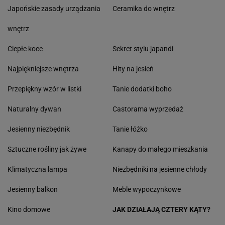
Japońskie zasady urządzania
Ceramika do wnętrz
wnętrz
Ciepłe koce
Sekret stylu japandi
Najpiękniejsze wnętrza
Hity na jesień
Przepiękny wzór w listki
Tanie dodatki boho
Naturalny dywan
Castorama wyprzedaż
Jesienny niezbędnik
Tanie łóżko
Sztuczne rośliny jak żywe
Kanapy do małego mieszkania
Klimatyczna lampa
Niezbędniki na jesienne chłody
Jesienny balkon
Meble wypoczynkowe
Kino domowe
JAK DZIAŁAJĄ CZTERY KĄTY?