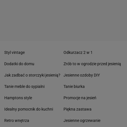
Styl vintage
Odkurzacz 2 w 1
Dodatki do domu
Zrób to w ogrodzie przed jesienią
Jak zadbać o storczyki jesienią?
Jesienne ozdoby DIY
Tanie meble do sypialni
Tanie biurka
Hamptons style
Promocje na jesień
Idealny pomocnik do kuchni
Piękna zastawa
Retro wnętrza
Jesienne ogrzewanie