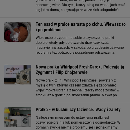
gadżetów. Suszarka, kuchenka, pralka... Opcji jest
naprawdę wiele. Dla tych, którzy lubią na wakacjach czuć
się jak w domu, korzystając ze wszelkich udogodnień
polecamy zakup pralki turystycznej. Pralka turystyczna -
jak działa? Pralka turystyczna
Ten osad w pralce narasta po cichu. Wlewasz to
i po problemie
Wiele osób przypomina sobie o czyszczeniu pralki
dopiero wtedy, gdy po otwarciu drzwiczek czuć
nieprzyjemny zapach. A szkoda, bo urządzenie używane
regularnie też potrzebuje porządnego odświeżenia.
Resztki detergentów, kamień i wilgoć zbierają się szybciej,
niż może się wydawać, a to prosta droga
Nowa pralka Whirlpool FreshCare+. Polecają ją
Zygmunt i Filip Chajzerowie
Nowe pralki z linii Whirlpool FreshCare+ powstały z
myślą o tych, którym czasem zdarza się zapomnieć
wyjąć mokre ubrania z bębna. Rzeczy mogą zostać w
środku aż 6 godzin po skończeniu prania. Nawet po
takim czasie będą śwież, co w innych pralkach się nie
zdarza. Na premierze pralki innowacyjną
Pralka - w kuchni czy łazience. Wady i zalety
Najlepszym miejscem do ustawienia pralki jest
oczywiście pralnia lub pomieszczenie gospodarcze. W
domach zwykle nie ma problemu, jeśli jednak mamy