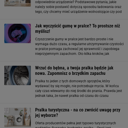
odpowiednie urządzenie? Podstawowe pytania, jakie
należy sobie postawić dotyczą sposobu ładowania oraz
tego, czy chcemy mieć urządzenie wolnostojące czy pod
zabudowę. Pralka do zabudowy musi być idealnie
dopasowana, dlatego musimy znać dokładne
Jak wyczyścić gumę w pralce? To prostsze niż
myślisz!
Czyszczenie gumy w pralce jest bardzo proste i nie
wymaga dużo czasu, a regularne utrzymywanie czystości
w pralce pomaga zachować jej sprawność i zapobiega
nieprzyjemnym zapachom. Oto kilka kroków, jak
skutecznie wyczyścić gumę w pralce: Otwórz drzwiczki
pralki i zwróć uwagę na gumową uszczelkę
Wrzuć do bębna, a twoja pralka będzie jak
nowa. Zapomnisz o brzydkim zapachu
Pralka to jeden z tych domowych sprzętów, który
wydawać by się mogło, nie potrzebuje mycia. W końcu
cały czas wlewamy do niej środki do prania. Prawda jest
jednak taka, że nawet pralka od czasu do czasu
potrzebuje gruntownego czyszczenia. Podczas prania w
bębnie może osadzać się kamień, kurz
Pralka turystyczna - na co zwrócić uwagę przy
jej wyborze?
Oferta producentów pełna jest typowo turystycznych