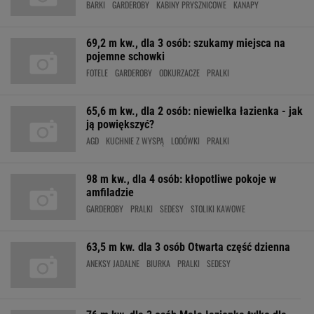
BARKI
GARDEROBY
KABINY PRYSZNICOWE
KANAPY
69,2 m kw., dla 3 osób: szukamy miejsca na
pojemne schowki
FOTELE
GARDEROBY
ODKURZACZE
PRALKI
65,6 m kw., dla 2 osób: niewielka łazienka - jak
ją powiększyć?
AGD
KUCHNIE Z WYSPĄ
LODÓWKI
PRALKI
98 m kw., dla 4 osób: kłopotliwe pokoje w
amfiladzie
GARDEROBY
PRALKI
SEDESY
STOLIKI KAWOWE
63,5 m kw. dla 3 osób Otwarta część dzienna
ANEKSY JADALNE
BIURKA
PRALKI
SEDESY