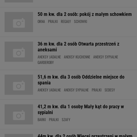
50 m kw. dla 2 osób: pokój z małym schowkiem
OKNA
PRALKI
REGAŁY
SCHOWKI
36 m kw. dla 2 osób Otwarta przestrzeń z
aneksami
ANEKSY JADALNE
ANEKSY KUCHENNE
ANEKSY SYPIALNE
GARDEROBY
51,6 m kw. dla 3 osób Oddzielne miejsce do
spania
ANEKSY JADALNE
ANEKSY SYPIALNE
PRALKI
SEDESY
41,2 m kw. dla 1 osoby Mały kąt do pracy w
sypialni
BARKI
PRALKI
SZAFY
44m kw. dla 2 osób Więcej przestrzeni w małym