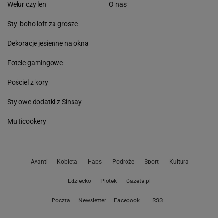
Welur czy len
O nas
Styl boho loft za grosze
Dekoracje jesienne na okna
Fotele gamingowe
Pościel z kory
Stylowe dodatki z Sinsay
Multicookery
Avanti
Kobieta
Haps
Podróże
Sport
Kultura
Edziecko
Plotek
Gazeta.pl
Poczta
Newsletter
Facebook
RSS