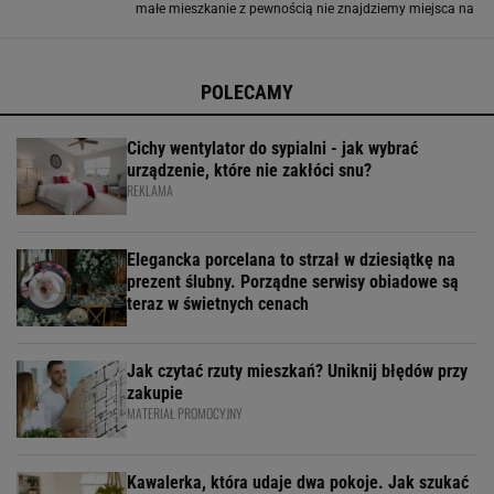
małe mieszkanie z pewnością nie znajdziemy miejsca na
zaaranżowanie takich kątów. W takim przypadku pralkę
musimy ustawić w łazience lub w kuchni
POLECAMY
Cichy wentylator do sypialni - jak wybrać
urządzenie, które nie zakłóci snu?
REKLAMA
Elegancka porcelana to strzał w dziesiątkę na
prezent ślubny. Porządne serwisy obiadowe są
teraz w świetnych cenach
Jak czytać rzuty mieszkań? Uniknij błędów przy
zakupie
MATERIAŁ PROMOCYJNY
Kawalerka, która udaje dwa pokoje. Jak szukać