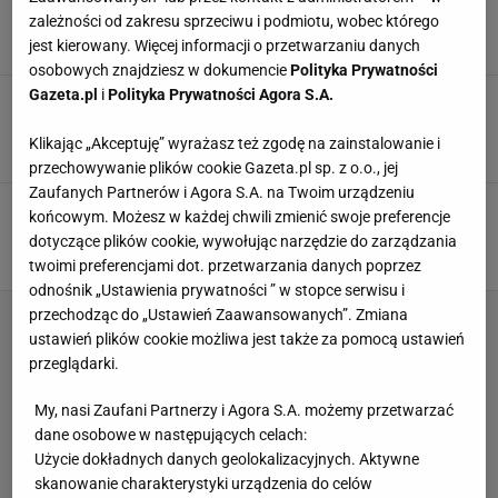
wygodna
zależności od zakresu sprzeciwu i podmiotu, wobec którego
KABINY PRYSZNICOWE
PRALKI
SEDESY
SZAFY
jest kierowany. Więcej informacji o przetwarzaniu danych
osobowych znajdziesz w dokumencie
Polityka Prywatności
Gazeta.pl
i
Polityka Prywatności Agora S.A.
36 m kw. dla 2 osób Wygodne miejsce do pracy
ANEKSY JADALNE
ANEKSY KUCHENNE
ANEKSY SYPIALNE
BARKI
Klikając „Akceptuję” wyrażasz też zgodę na zainstalowanie i
przechowywanie plików cookie Gazeta.pl sp. z o.o., jej
Zaufanych Partnerów i Agora S.A. na Twoim urządzeniu
51 m kw. dla 3 osób Dodatkowy pokój dla
końcowym. Możesz w każdej chwili zmienić swoje preferencje
dziecka
dotyczące plików cookie, wywołując narzędzie do zarządzania
BIURKA
NAROŻNIKI
PRALKI
REGAŁY
twoimi preferencjami dot. przetwarzania danych poprzez
odnośnik „Ustawienia prywatności ” w stopce serwisu i
przechodząc do „Ustawień Zaawansowanych”. Zmiana
ustawień plików cookie możliwa jest także za pomocą ustawień
przeglądarki.
My, nasi Zaufani Partnerzy i Agora S.A. możemy przetwarzać
dane osobowe w następujących celach:
Użycie dokładnych danych geolokalizacyjnych. Aktywne
skanowanie charakterystyki urządzenia do celów