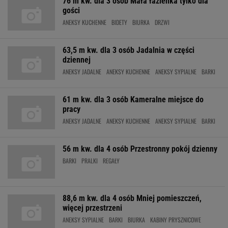
76 m kw. dla 3 osób Mała łazienka tylko dla
gości
ANEKSY KUCHENNE
BIDETY
BIURKA
DRZWI
63,5 m kw. dla 3 osób Jadalnia w części
dziennej
ANEKSY JADALNE
ANEKSY KUCHENNE
ANEKSY SYPIALNE
BARKI
61 m kw. dla 3 osób Kameralne miejsce do
pracy
ANEKSY JADALNE
ANEKSY KUCHENNE
ANEKSY SYPIALNE
BARKI
56 m kw. dla 4 osób Przestronny pokój dzienny
BARKI
PRALKI
REGAŁY
88,6 m kw. dla 4 osób Mniej pomieszczeń,
więcej przestrzeni
ANEKSY SYPIALNE
BARKI
BIURKA
KABINY PRYSZNICOWE