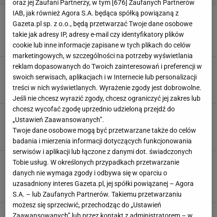
oraz jej Zaufani Partnerzy, w tym [
676
] Zaufanych Partnerów
IAB, jak również Agora S.A. będąca spółką powiązaną z
51,5 m kw., dla 3 osób: urządzamy mieszkanie
z myślą o dziecku
Gazeta.pl sp. z o.o., będą przetwarzać Twoje dane osobowe
takie jak adresy IP, adresy e-mail czy identyfikatory plików
ANEKSY JADALNE
ANEKSY KUCHENNE
ANEKSY SYPIALNE
BIURKA
cookie lub inne informacje zapisane w tych plikach do celów
marketingowych, w szczególności na potrzeby wyświetlania
reklam dopasowanych do Twoich zainteresowań i preferencji w
58,6 m kw, dla 3 osób: gdzie znaleźć miejsce na
trzeci pokój
swoich serwisach, aplikacjach i w Internecie lub personalizacji
KABINY PRYSZNICOWE
KUCHENKI
PRALKI
SZAFKI NOCNE
treści w nich wyświetlanych. Wyrażenie zgody jest dobrowolne.
Jeśli nie chcesz wyrazić zgody, chcesz ograniczyć jej zakres lub
chcesz wycofać zgodę uprzednio udzieloną przejdź do
47,5 m kw. dla 2 osób: szafy, schowek i
„Ustawień Zaawansowanych”.
praktyczna garderoba
Twoje dane osobowe mogą być przetwarzane także do celów
BIDETY
BIURKA
GARDEROBY
KABINY PRYSZNICOWE
badania i mierzenia informacji dotyczących funkcjonowania
serwisów i aplikacji lub łączone z danymi dot. świadczonych
55,5 m kw., dla 3 osób: dodatkowy pokój w
Tobie usług. W określonych przypadkach przetwarzanie
miejscu kuchni
danych nie wymaga zgody i odbywa się w oparciu o
ANEKSY KUCHENNE
ANEKSY SYPIALNE
BLATY KUCHENNE
uzasadniony interes Gazeta.pl, jej spółki powiązanej – Agora
KOMODY
S.A. – lub Zaufanych Partnerów. Takiemu przetwarzaniu
możesz się sprzeciwić, przechodząc do „Ustawień
35 m kw. dla 1 osoby Sypialnia mała, ale
Zaawansowanych” lub przez kontakt z administratorem – w