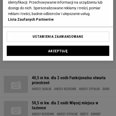
identyfikacji. Przechowywanie informacji na urządzeniu lub
dostęp do nich. Spersonalizowane reklamy i treści, pomiar
reklam i treści, badnie odbiorców i ulepszanie usług.
Lista Zaufanych Partnerów
USTAWIENIA ZAAWANSOWANE
AKCEPTUJĘ
40,5 m kw. dla 2 osób Funkcjonalna otwarta
przestrzeń
ANEKSY JADALNE
ANEKSY KUCHENNE
ANEKSY SYPIALNE
BARKI
50,5 m kw. dla 2 osób Więcej miejsca w
łazience
ANEKSY KUCHENNE
ANEKSY SYPIALNE
BIDETY
KOMODY