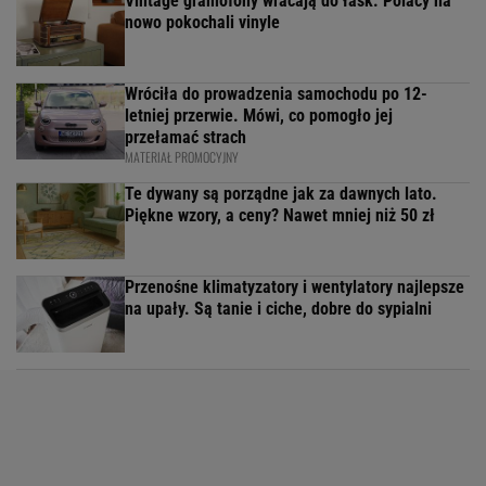
Vintage gramofony wracają do łask. Polacy na
nowo pokochali vinyle
Wróciła do prowadzenia samochodu po 12-
letniej przerwie. Mówi, co pomogło jej
przełamać strach
MATERIAŁ PROMOCYJNY
Te dywany są porządne jak za dawnych lato.
Piękne wzory, a ceny? Nawet mniej niż 50 zł
Przenośne klimatyzatory i wentylatory najlepsze
na upały. Są tanie i ciche, dobre do sypialni