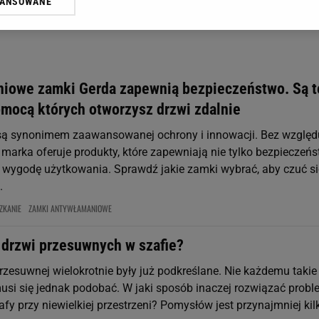
WANSOWANE
żasz też zgodę na zainstalowanie i przechowywanie plików cookie Gazeta.p
gora S.A. na Twoim urządzeniu końcowym. Możesz w każdej chwili zmien
 wywołując narzędzie do zarządzania twoimi preferencjami dot. przetw
ywatności ” w stopce serwisu i przechodząc do „Ustawień Zaawansowan
st także za pomocą ustawień przeglądarki.
iowe zamki Gerda zapewnią bezpieczeństwo. Są t
rzy i Agora S.A. możemy przetwarzać dane osobowe w następujących cel
omocą których otworzysz drzwi zdalnie
 geolokalizacyjnych. Aktywne skanowanie charakterystyki urządzenia do
 na urządzeniu lub dostęp do nich. Spersonalizowane reklamy i treści, p
są synonimem zaawansowanej ochrony i innowacji. Bez względ
zanie usług.
Lista Zaufanych Partnerów
marka oferuje produkty, które zapewniają nie tylko bezpieczeńs
l i wygodę użytkowania. Sprawdź jakie zamki wybrać, aby czuć s
.
ZKANIE
ZAMKI ANTYWŁAMANIOWE
 drzwi przesuwnych w szafie?
rzesuwnej wielokrotnie były już podkreślane. Nie każdemu takie
usi się jednak podobać. W jaki sposób inaczej rozwiązać prob
fy przy niewielkiej przestrzeni? Pomysłów jest przynajmniej kil