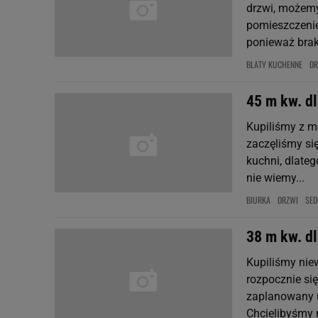
drzwi, możemy
pomieszczenie
ponieważ brak
BLATY KUCHENNE
DR
45 m kw. dl
Kupiliśmy z m
zaczęliśmy si
kuchni, dlate
nie wiemy...
BIURKA
DRZWI
SED
38 m kw. d
Kupiliśmy ni
rozpocznie si
zaplanowany u
Chcielibyśmy n