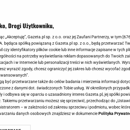
ko, Drogi Użytkowniku,
jąc „Akceptuję”, Gazeta.pl sp. z o.o. oraz jej Zaufani Partnerzy, w tym [
67
.A. będąca spółką powiązaną z Gazeta.pl sp. z o.o., będą przetwarzać T
ail czy identyfikatory plików cookie lub inne informacje zapisane w tych p
gólności na potrzeby wyświetlania reklam dopasowanych do Twoich zain
acjach i w Internecie lub personalizacji treści w nich wyświetlanych. Wyr
cesz wyrazić zgody, chcesz ograniczyć jej zakres lub chcesz wycofać zgo
aawansowanych”.
 być przetwarzane także do celów badania i mierzenia informacji dot
 łączone z danymi dot. świadczonych Tobie usług. W określonych przypad
i odbywa się w oparciu o uzasadniony interes Gazeta.pl, jej spółki powi
. Takiemu przetwarzaniu możesz się sprzeciwić, przechodząc do „Ust
nistratorem – w zależności od zakresu sprzeciwu i podmiotu, wobec które
etwarzaniu danych osobowych znajdziesz w dokumencie
Polityka Prywatn