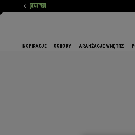
WIADOMOŚCI
NEXT
SPORT
PLOTEK
D
INSPIRACJE
OGRODY
ARANŻACJE WNĘTRZ
P