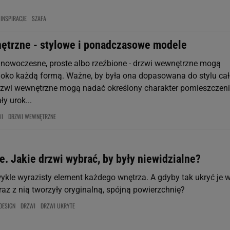
INSPIRACJE
SZAFA
ętrzne - stylowe i ponadczasowe modele
 nowoczesne, proste albo rzeźbione - drzwi wewnętrzne mogą
 oko każdą formą. Ważne, by była ona dopasowana do stylu cał
Drzwi wewnętrzne mogą nadać określony charakter pomieszczen
ły urok...
WI
DRZWI WEWNĘTRZNE
e. Jakie drzwi wybrać, by były niewidzialne?
wykle wyrazisty element każdego wnętrza. A gdyby tak ukryć je 
raz z nią tworzyły oryginalną, spójną powierzchnię?
DESIGN
DRZWI
DRZWI UKRYTE