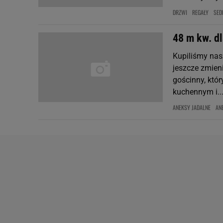
DRZWI
REGAŁY
SED
48 m kw. d
Kupiliśmy nas
jeszcze zmieni
gościnny, któ
kuchennym i..
ANEKSY JADALNE
AN