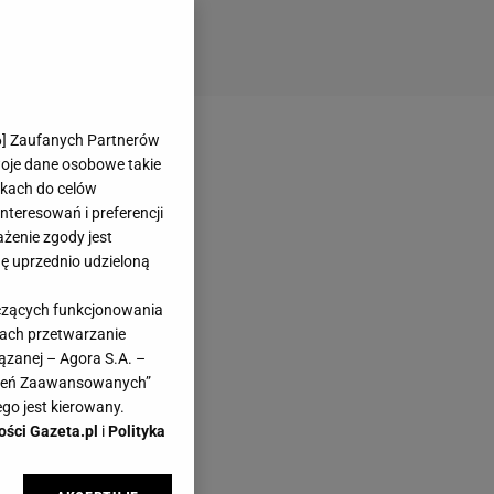
6
] Zaufanych Partnerów
woje dane osobowe takie
likach do celów
teresowań i preferencji
ażenie zgody jest
dę uprzednio udzieloną
yczących funkcjonowania
kach przetwarzanie
ązanej – Agora S.A. –
awień Zaawansowanych”
go jest kierowany.
ości Gazeta.pl
i
Polityka