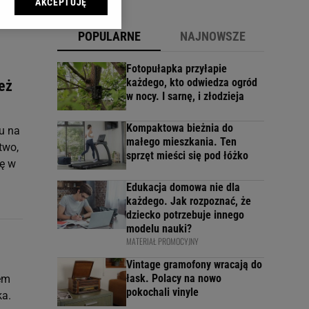
AKCEPTUJĘ
l sp. z o.o., jej
ić swoje preferencje
POPULARNE
NAJNOWSZE
arzania danych poprzez
ych”. Zmiana ustawień
Fotopułapka przyłapie
każdego, kto odwiedza ogród
eż
w nocy. I sarnę, i złodzieja
ach:
 celów identyfikacji.
omiar reklam i treści,
Kompaktowa bieżnia do
u na
małego mieszkania. Ten
two,
sprzęt mieści się pod łóżko
ię w
Edukacja domowa nie dla
każdego. Jak rozpoznać, że
dziecko potrzebuje innego
modelu nauki?
MATERIAŁ PROMOCYJNY
Vintage gramofony wracają do
łask. Polacy na nowo
lem
pokochali vinyle
ka.