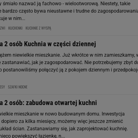
 śmiało nazwać ją fachowo - wielootworową. Niestety, takie
 bardzo często bywa nieustawne i trudne do zagospodarowani
uje w nim...
ZWI
KUCHENKI
KUCHNIE Z WYSPĄ
a 2 osób Kuchnia w części dziennej
ężem niewielkie mieszkanie. Już wkrótce w nim zamieszkamy, 
ę zastanawiać, jak je zagospodarować. Nie potrzebujemy zbyt d
go postanowiliśmy połączyć ją z pokojem dziennym i przedpoko
ESY
SZAFKI NOCNE
la 2 osób: zabudowa otwartej kuchni
ewielkie mieszkanie w nowo budowanym domu. Inwestycja
ę dopiero za kilka miesięcy, możemy więc jeszcze zmienić
kład ścian. Zastanawiamy się, jak zaprojektować kuchnię.
ieco powiększyć łazienkę, n...