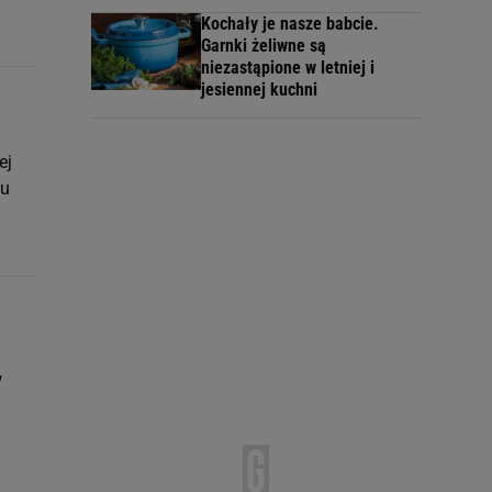
Kochały je nasze babcie.
Garnki żeliwne są
niezastąpione w letniej i
jesiennej kuchni
ej
iu
w