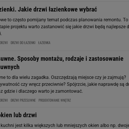
zienki. Jakie drzwi łazienkowe wybrać
owe to często pomijany temat podczas planowania remontu. To
tapie projektu warto zastanowić się jakie drzwi będą najlepsze 
i.
DRZWI
DRZWI DO ŁAZIENKI
ŁAZIENKA
suwne. Sposoby montażu, rodzaje i zastosowanie
suwnych
ne to dla wielu zagadka. Oszczędzają miejsce czy je zajmują?
ywatność czy wręcz przeciwnie? Spójrzcie, jakie naprawdę są d
z gdzie i dlaczego warto je zamontować.
DRZWI
DRZWI PRZESUWNE
PROJEKTOWANIE WNĘTRZ
kien lub drzwi
 kuchni jest kilka większych lub mniejszych okien albo np. dwoj