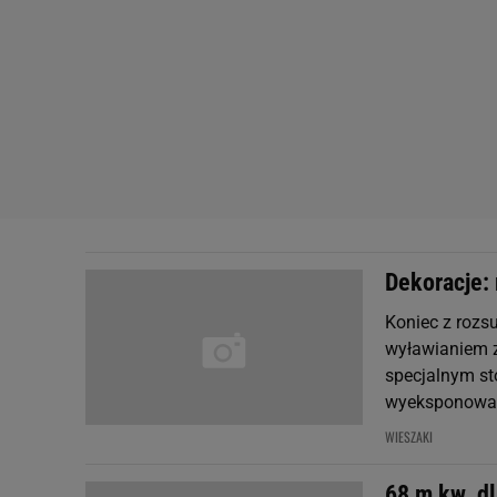
Dekoracje: 
Koniec z rozs
wyławianiem z
specjalnym sto
wyeksponowan
WIESZAKI
68 m kw. d