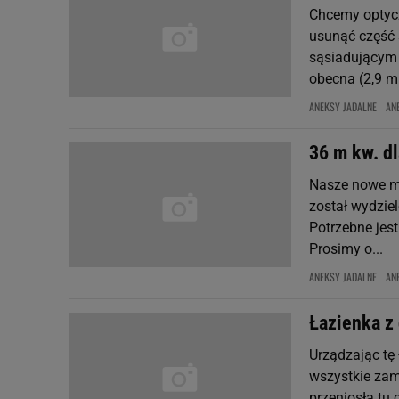
Chcemy optycz
usunąć część 
sąsiadującym 
obecna (2,9 m 
ANEKSY JADALNE
AN
36 m kw. d
Nasze nowe mi
został wydziel
Potrzebne jes
Prosimy o...
ANEKSY JADALNE
AN
Łazienka z
Urządzając tę 
wszystkie zam
przeniosła tu 