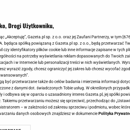
ko, Drogi Użytkowniku,
jąc „Akceptuję”, Gazeta.pl sp. z o.o. oraz jej Zaufani Partnerzy, w tym [
67
.A. będąca spółką powiązaną z Gazeta.pl sp. z o.o., będą przetwarzać T
ail czy identyfikatory plików cookie lub inne informacje zapisane w tych p
gólności na potrzeby wyświetlania reklam dopasowanych do Twoich zain
acjach i w Internecie lub personalizacji treści w nich wyświetlanych. Wyr
cesz wyrazić zgody, chcesz ograniczyć jej zakres lub chcesz wycofać zgo
aawansowanych”.
 być przetwarzane także do celów badania i mierzenia informacji dot
 łączone z danymi dot. świadczonych Tobie usług. W określonych przypad
i odbywa się w oparciu o uzasadniony interes Gazeta.pl, jej spółki powi
. Takiemu przetwarzaniu możesz się sprzeciwić, przechodząc do „Ust
nistratorem – w zależności od zakresu sprzeciwu i podmiotu, wobec które
etwarzaniu danych osobowych znajdziesz w dokumencie
Polityka Prywatn