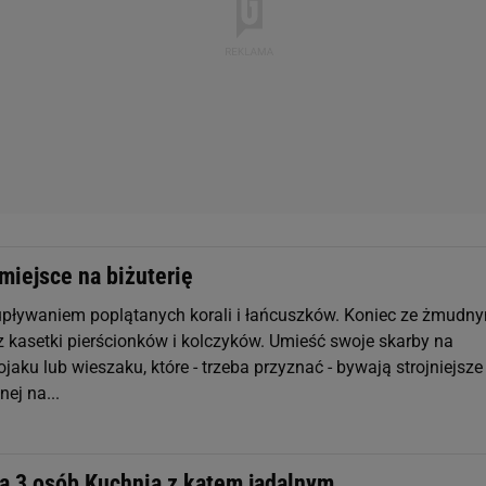
miejsce na biżuterię
upływaniem poplątanych korali i łańcuszków. Koniec ze żmudn
 kasetki pierścionków i kolczyków. Umieść swoje skarby na
jaku lub wieszaku, które - trzeba przyznać - bywają strojniejsze
ej na...
la 3 osób Kuchnia z kątem jadalnym