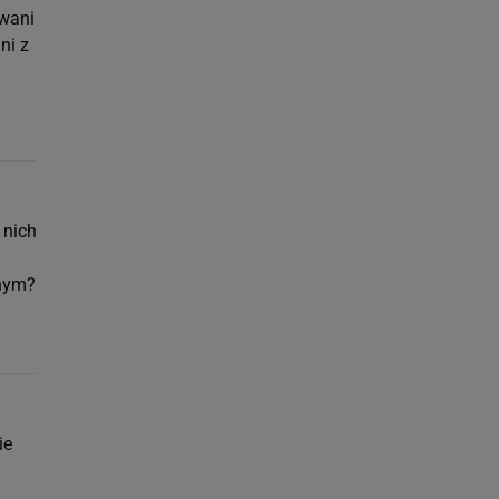
owani
ni z
 nich
nnym?
ie