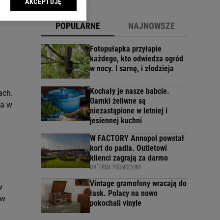
AKCEPTUJĘ
l sp. z o.o., jej
ić swoje preferencje
POPULARNE
NAJNOWSZE
arzania danych poprzez
ych”. Zmiana ustawień
Fotopułapka przyłapie
każdego, kto odwiedza ogród
w nocy. I sarnę, i złodzieja
ach:
 celów identyfikacji.
omiar reklam i treści,
Kochały je nasze babcie.
ach.
Garnki żeliwne są
da w
niezastąpione w letniej i
jesiennej kuchni
W FACTORY Annopol powstał
kort do padla. Outletowi
klienci zagrają za darmo
MATERIAŁ PROMOCYJNY
Vintage gramofony wracają do
w
łask. Polacy na nowo
 w
pokochali vinyle