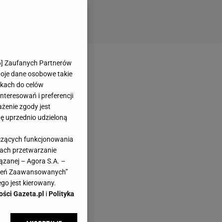
6
] Zaufanych Partnerów
woje dane osobowe takie
likach do celów
teresowań i preferencji
ażenie zgody jest
dę uprzednio udzieloną
yczących funkcjonowania
kach przetwarzanie
ązanej – Agora S.A. –
awień Zaawansowanych”
go jest kierowany.
ości Gazeta.pl
i
Polityka