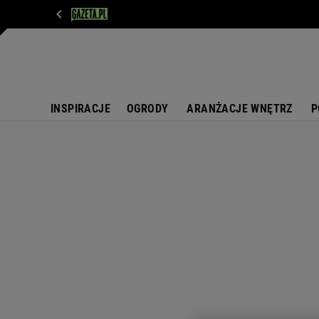
WIADOMOŚCI
NEXT
SPORT
PLOTEK
D
INSPIRACJE
OGRODY
ARANŻACJE WNĘTRZ
P