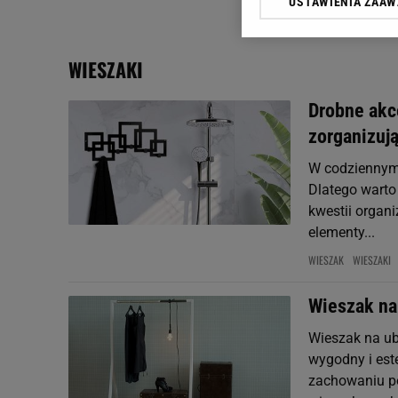
USTAWIENIA ZAA
Klikając „Akceptuję” wyra
Zaufanych Partnerów i A
dotyczące plików cookie,
WIESZAKI
odnośnik „Ustawienia pr
plików cookie możliwa je
Drobne akce
My, nasi Zaufani Partne
zorganizują
Użycie dokładnych danych
Przechowywanie informacji
W codziennym
badnie odbiorców i uleps
Dlatego warto
kwestii organi
elementy...
WIESZAK
WIESZAKI
Wieszak na
Wieszak na ub
wygodny i es
zachowaniu po