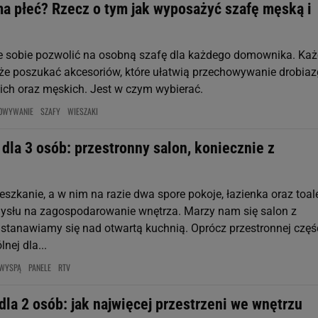
ma płeć? Rzecz o tym jak wyposażyć szafę męską i
 sobie pozwolić na osobną szafę dla każdego domownika. Ka
e poszukać akcesoriów, które ułatwią przechowywanie drobia
ich oraz męskich. Jest w czym wybierać.
OWYWANIE
SZAFY
WIESZAKI
 dla 3 osób: przestronny salon, koniecznie z
szkanie, a w nim na razie dwa spore pokoje, łazienka oraz toal
słu na zagospodarowanie wnętrza. Marzy nam się salon z
stanawiamy się nad otwartą kuchnią. Oprócz przestronnej częś
nej dla...
 WYSPĄ
PANELE
RTV
dla 2 osób: jak najwięcej przestrzeni we wnętrzu