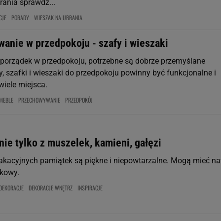
rania sprawdz...
CJE
PORADY
WIESZAK NA UBRANIA
anie w przedpokoju - szafy i wieszaki
porządek w przedpokoju, potrzebne są dobrze przemyślane
, szafki i wieszaki do przedpokoju powinny być funkcjonalne i
iele miejsca.
MEBLE
PRZECHOWYWANIE
PRZEDPOKÓJ
nie tylko z muszelek, kamieni, gałęzi
akacyjnych pamiątek są piękne i niepowtarzalne. Mogą mieć n
tkowy.
DEKORACJE
DEKORACJE WNĘTRZ
INSPIRACJE