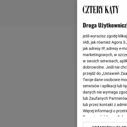
Droga Użytkownicz
jeśli wyrazisz zgodę klika
IAB, jak również Agora S
jak adresy IP, adresy e-m
marketingowych, w szcze
w swoich serwisach, aplik
dobrowolne. Jeśli nie ch
przejdź do „Ustawień Z
Twoje dane osobowe mogą
serwisów i aplikacji lub
danych nie wymaga zgody 
lub Zaufanych Partnerów
lub przez kontakt z admi
Więcej informacji o prz
Prywatności Agora S.A.