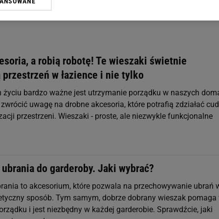
WANSOWANE
żasz też zgodę na zainstalowanie i przechowywanie plików cookie Gazeta.p
gora S.A. na Twoim urządzeniu końcowym. Możesz w każdej chwili zmien
 wywołując narzędzie do zarządzania twoimi preferencjami dot. przetw
ywatności ” w stopce serwisu i przechodząc do „Ustawień Zaawansowan
st także za pomocą ustawień przeglądarki.
soria, a robią robotę! Te wieszaki świetnie
rzy i Agora S.A. możemy przetwarzać dane osobowe w następujących cel
 przestrzeń w łazience i nie tylko
 geolokalizacyjnych. Aktywne skanowanie charakterystyki urządzenia do
 na urządzeniu lub dostęp do nich. Spersonalizowane reklamy i treści, p
 życiu bardzo ważne jest utrzymanie porządku w naszych dom
zanie usług.
Lista Zaufanych Partnerów
 zwrócić uwagę na drobne akcesoria, które potrafią zdziałać cu
zacji przestrzeni. Wieszaki - proste, ale niezwykle funkcjonalne
 ubrania do garderoby. Jaki wybrać?
rania to akcesorium, które pozwala na przechowywanie ubrań 
tetyczny sposób. Tym samym, dobrze dobrany wieszak pomaga
rządku i jest niezbędny w każdej garderobie. Sprawdźcie, jaki