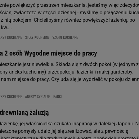
nie powiększyć przestrzeń mieszkania, jesteśmy więc zdecyd
ścian, zwłaszcza w części dziennej - myślimy o połączeniu kuch
z nią pokojem. Chcielibyśmy również powiększyć łazienkę, bo
kw....
EKSY KUCHENNE
STOŁY KUCHENNE
SZAFKI KUCHENNE
la 2 osób Wygodne miejsce do pracy
eszkanie jest niewielkie. Składa się z dwóch pokoi (w jednym z
ony aneks kuchenny) przedpokoju, łazienki i małej garderoby.
t nam miejsce do pracy. Czy uda się je wydzielić w pokoju dzie
EKSY KUCHENNE
ANEKSY SYPIALNE
BARKI
 drewnianą żaluzją
łazienkę, jej właścicielka szukała inspiracji w dalekiej Japonii. N
ierzone pomysły udało jej się zrealizować, ale z pewnością
charakterystyczną dla tradycyjnych wnętrz japońskich prostotę i