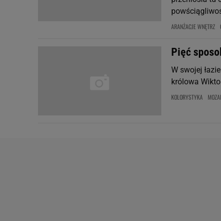
powściągliwo
ARANŻACJE WNĘTRZ
Pięć sposo
W swojej łazi
królowa Wikto
KOLORYSTYKA
MOZA