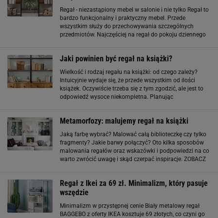
Regał - niezastąpiony mebel w salonie i nie tylko Regał to
bardzo funkcjonalny i praktyczny mebel. Przede
wszystkim służy do przechowywania szczególnych
przedmiotów. Najczęściej na regał do pokoju dziennego
trafiają dekoracje i różne ozdoby. Można umieszczać na
nim pamiątki, zdjęcia i przedmioty
Jaki powinien być regał na książki?
Wielkość i rodzaj regału na książki: od czego zależy?
Intuicyjnie wydaje się, że przede wszystkim od ilości
książek. Oczywiście trzeba się z tym zgodzić, ale jest to
odpowiedź wysoce niekompletna. Planując
rozmieszczenie książek w domu, musimy pamiętać też o
ich wymiarze i przede wszystkim ciężarze
Metamorfozy: malujemy regał na książki
Jaką farbę wybrać? Malować całą biblioteczkę czy tylko
fragmenty? Jakie barwy połączyć? Oto kilka sposobów
malowania regałów oraz wskazówki i podpowiedzi na co
warto zwrócić uwagę i skąd czerpać inspiracje. ZOBACZ
ZDJĘCIA>>
Regał z Ikei za 69 zł. Minimalizm, który pasuje
wszędzie
Minimalizm w przystępnej cenie Biały metalowy regał
BAGGEBO z oferty IKEA kosztuje 69 złotych, co czyni go