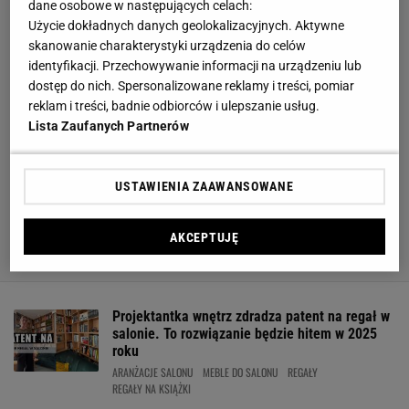
dane osobowe w następujących celach:
Użycie dokładnych danych geolokalizacyjnych. Aktywne
skanowanie charakterystyki urządzenia do celów
identyfikacji. Przechowywanie informacji na urządzeniu lub
dostęp do nich. Spersonalizowane reklamy i treści, pomiar
reklam i treści, badnie odbiorców i ulepszanie usług.
Lista Zaufanych Partnerów
USTAWIENIA ZAAWANSOWANE
AKCEPTUJĘ
Projektantka wnętrz zdradza patent na regał w
salonie. To rozwiązanie będzie hitem w 2025
roku
ARANŻACJE SALONU
MEBLE DO SALONU
REGAŁY
REGAŁY NA KSIĄŻKI