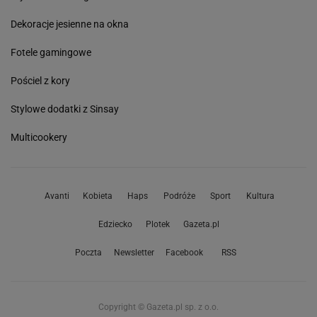
Dekoracje jesienne na okna
Fotele gamingowe
Pościel z kory
Stylowe dodatki z Sinsay
Multicookery
Avanti
Kobieta
Haps
Podróże
Sport
Kultura
Edziecko
Plotek
Gazeta.pl
Poczta
Newsletter
Facebook
RSS
Copyright © Gazeta.pl sp. z o.o.