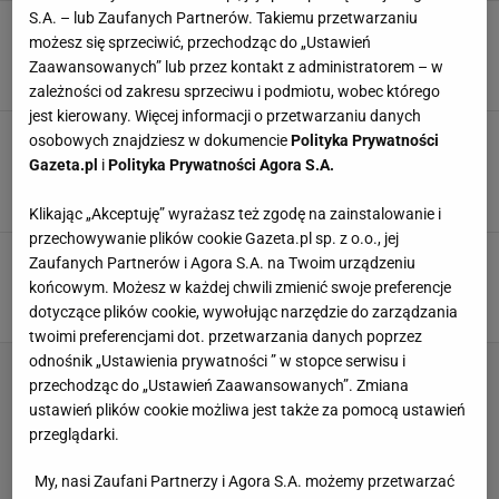
S.A. – lub Zaufanych Partnerów. Takiemu przetwarzaniu
Klasa, która nie przemija. Tak urządzasz dom
możesz się sprzeciwić, przechodząc do „Ustawień
na dekady, nie na sezon
Zaawansowanych” lub przez kontakt z administratorem – w
MEBLE
REGAŁY
STOLIKI KAWOWE
STOŁY
zależności od zakresu sprzeciwu i podmiotu, wobec którego
jest kierowany. Więcej informacji o przetwarzaniu danych
Te błędy sprawiają, że Twoje mieszkanie
osobowych znajdziesz w dokumencie
Polityka Prywatności
wygląda na mniejsze. Dowiedz się, jak je
Gazeta.pl
i
Polityka Prywatności Agora S.A.
naprawić
PÓŁKI
REGAŁY
ROŚLINY DONICZKOWE
STOLIKI KAWOWE
Klikając „Akceptuję” wyrażasz też zgodę na zainstalowanie i
przechowywanie plików cookie Gazeta.pl sp. z o.o., jej
Styl i porządek za mniej niż 80 zł. Ten regał z
Zaufanych Partnerów i Agora S.A. na Twoim urządzeniu
Sinsay odmieni twoją sypialnię
końcowym. Możesz w każdej chwili zmienić swoje preferencje
PÓŁKI
REGAŁY
SZAFKI
dotyczące plików cookie, wywołując narzędzie do zarządzania
twoimi preferencjami dot. przetwarzania danych poprzez
odnośnik „Ustawienia prywatności ” w stopce serwisu i
przechodząc do „Ustawień Zaawansowanych”. Zmiana
ustawień plików cookie możliwa jest także za pomocą ustawień
przeglądarki.
My, nasi Zaufani Partnerzy i Agora S.A. możemy przetwarzać