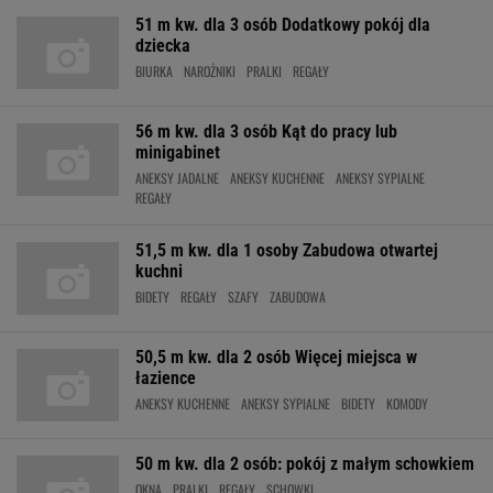
51 m kw. dla 3 osób Dodatkowy pokój dla
dziecka
BIURKA
NAROŻNIKI
PRALKI
REGAŁY
56 m kw. dla 3 osób Kąt do pracy lub
minigabinet
ANEKSY JADALNE
ANEKSY KUCHENNE
ANEKSY SYPIALNE
REGAŁY
51,5 m kw. dla 1 osoby Zabudowa otwartej
kuchni
BIDETY
REGAŁY
SZAFY
ZABUDOWA
50,5 m kw. dla 2 osób Więcej miejsca w
łazience
ANEKSY KUCHENNE
ANEKSY SYPIALNE
BIDETY
KOMODY
50 m kw. dla 2 osób: pokój z małym schowkiem
OKNA
PRALKI
REGAŁY
SCHOWKI