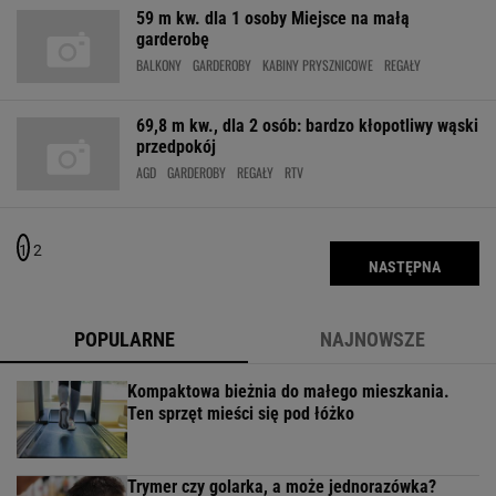
59 m kw. dla 1 osoby Miejsce na małą
garderobę
BALKONY
GARDEROBY
KABINY PRYSZNICOWE
REGAŁY
69,8 m kw., dla 2 osób: bardzo kłopotliwy wąski
przedpokój
AGD
GARDEROBY
REGAŁY
RTV
1
2
NASTĘPNA
POPULARNE
NAJNOWSZE
Kompaktowa bieżnia do małego mieszkania.
Ten sprzęt mieści się pod łóżko
Trymer czy golarka, a może jednorazówka?