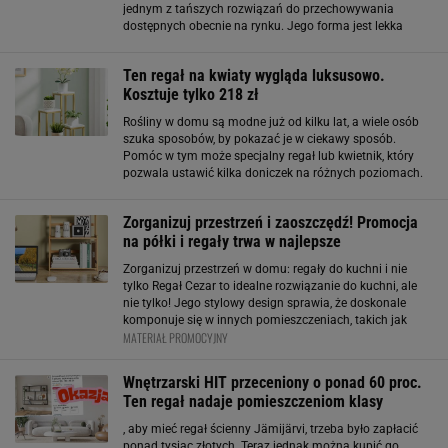
jednym z tańszych rozwiązań do przechowywania
dostępnych obecnie na rynku. Jego forma jest lekka
wizualnie – cienkie metalowe profile i otwarte półki
sprawiają, że mebel nie przytłacza wnętrza
Ten regał na kwiaty wygląda luksusowo.
Kosztuje tylko 218 zł
Rośliny w domu są modne już od kilku lat, a wiele osób
szuka sposobów, by pokazać je w ciekawy sposób.
Pomóc w tym może specjalny regał lub kwietnik, który
pozwala ustawić kilka doniczek na różnych poziomach.
Regał na kwiaty, który przyciąga uwagę Model Agix
dostępny w ofercie Edinos posiada cztery
Zorganizuj przestrzeń i zaoszczędź! Promocja
na półki i regały trwa w najlepsze
Zorganizuj przestrzeń w domu: regały do kuchni i nie
tylko Regał Cezar to idealne rozwiązanie do kuchni, ale
nie tylko! Jego stylowy design sprawia, że doskonale
komponuje się w innych pomieszczeniach, takich jak
MATERIAŁ PROMOCYJNY
biuro, gdzie może pełnić rolę organizera na akcesoria
biurowe, czy też w łazience
Wnętrzarski HIT przeceniony o ponad 60 proc.
Ten regał nadaje pomieszczeniom klasy
, aby mieć regał ścienny Jämijärvi, trzeba było zapłacić
ponad tysiąc złotych. Teraz jednak można kupić go