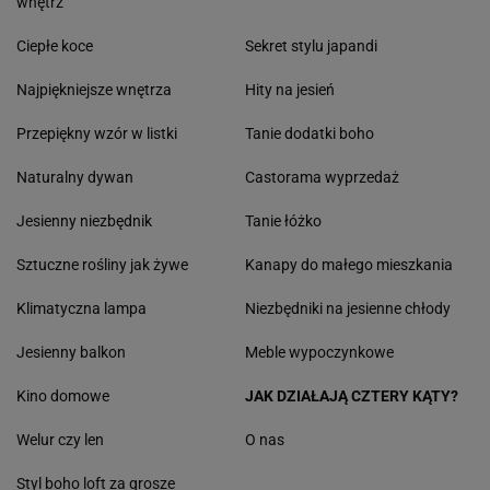
wnętrz
Ciepłe koce
Sekret stylu japandi
Najpiękniejsze wnętrza
Hity na jesień
Przepiękny wzór w listki
Tanie dodatki boho
Naturalny dywan
Castorama wyprzedaż
Jesienny niezbędnik
Tanie łóżko
Sztuczne rośliny jak żywe
Kanapy do małego mieszkania
Klimatyczna lampa
Niezbędniki na jesienne chłody
Jesienny balkon
Meble wypoczynkowe
Kino domowe
JAK DZIAŁAJĄ CZTERY KĄTY?
Welur czy len
O nas
Styl boho loft za grosze