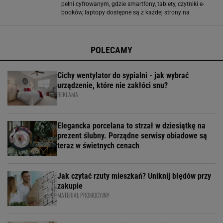
pełni cyfrowanym, gdzie smartfony, tablety, czytniki e-
booków, laptopy dostępne są z każdej strony na
wyciągnięcie ręki. Na szczęście duża część z nas docenia
książki i czasopisma w wydaniu
POLECAMY
Cichy wentylator do sypialni - jak wybrać
urządzenie, które nie zakłóci snu?
REKLAMA
Elegancka porcelana to strzał w dziesiątkę na
prezent ślubny. Porządne serwisy obiadowe są
teraz w świetnych cenach
Jak czytać rzuty mieszkań? Uniknij błędów przy
zakupie
MATERIAŁ PROMOCYJNY