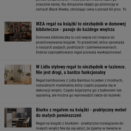
znacznie taniej. Na Amazonie objęto go promocją w
ramach Black Weeks, obniżając cenę o ponad 60 proc. To
jedna z najatrakcyjniejszych ofert na stylowe meble, jakie
obecnie można znaleźć. Ile kosztuje
IKEA regał na książki to niezbędnik w domowej
biblioteczce - pasuje do każdego wnętrza
Domowa biblioteczka to coś więcej niż miejsce do
przechowywania książek. To przestrzeń, która opowiada
o naszych pasjach, podróżach i zainteresowaniach.
Dobrze zaprojektowany regał pozwala wyeksponować
książki, a jednocześnie utrzymać porządek. Właśnie
dlatego tak chętnie sięgamy po rozwiązania
W Lidlu stylowy regał to niezbędnik w łazience.
Nie jest drogi, a bardzo funkcjonalny
Regał bambusowy z Lidla Bambus to jeden z modnych,
naturalnych materiałów, który często pojawia się w
dekoracji wnętrz. Często kojarzymy go z balkonem lub
sypialnią, ale można go wprowadzić także do łazienki.
Modne są, chociażby półki bambusowe, a także stojące
regały, które są praktyczne
Biurko z regałem na książki - praktyczny mebel
do małych pomieszczeń
Regał na książki z biurkiem - praktyczne rozwiązanie do
małych wnętrz Nie da się ukryć, że żyjemy w świecie w