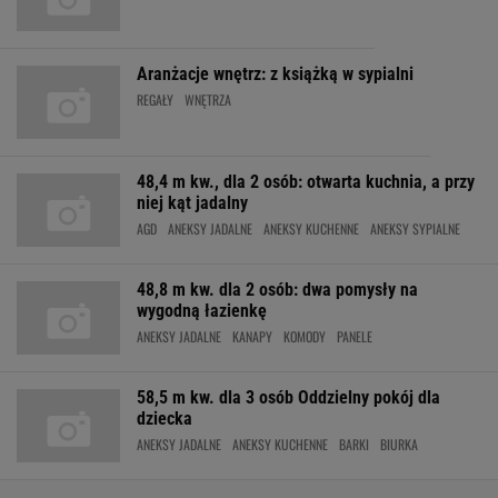
Aranżacje wnętrz: z książką w sypialni
REGAŁY
WNĘTRZA
48,4 m kw., dla 2 osób: otwarta kuchnia, a przy
niej kąt jadalny
AGD
ANEKSY JADALNE
ANEKSY KUCHENNE
ANEKSY SYPIALNE
48,8 m kw. dla 2 osób: dwa pomysły na
wygodną łazienkę
ANEKSY JADALNE
KANAPY
KOMODY
PANELE
58,5 m kw. dla 3 osób Oddzielny pokój dla
dziecka
ANEKSY JADALNE
ANEKSY KUCHENNE
BARKI
BIURKA