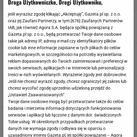
Droga Użytkowniczko, Drogi Użytkowniku,
jeśli wyrazisz zgodę klikając „Akceptuję”, Gazeta.pl sp. z o.o.
Ponad 650 pozytywnych opinii. Półka Sinsay
oraz jej Zaufani Partnerzy, w tym [
676
] Zaufanych Partnerów
wygląda jak od projektanta, a kosztuje tylko
IAB, jak również Agora S.A. będąca spółką powiązaną z
49,99 zł
Gazeta.pl sp. z o.o., będą przetwarzać Twoje dane osobowe
PÓŁKA
PÓŁKI
REGAŁ
REGAŁY
takie jak adresy IP, adresy e-mail czy identyfikatory plików
cookie lub inne informacje zapisane w tych plikach do celów
Ta szafka Sinsay wygląda jak z ekskluzywnej
marketingowych, w szczególności na potrzeby wyświetlania
kolekcji, a cena jest śmiesznie niska.
reklam dopasowanych do Twoich zainteresowań i preferencji w
Przepadłam, gdy ją zobaczyłam
swoich serwisach, aplikacjach i w Internecie lub personalizacji
MEBLE
REGAŁY
SYPIALNIA
SZAFKA
treści w nich wyświetlanych. Wyrażenie zgody jest dobrowolne.
Jeśli nie chcesz wyrazić zgody, chcesz ograniczyć jej zakres lub
Ta półka z Sinsay to sprytny dodatek. Wygląda
chcesz wycofać zgodę uprzednio udzieloną przejdź do
stylowo i można go przesunąć jednym palcem
„Ustawień Zaawansowanych”.
MEBLE
PÓŁKI
REGAŁY
SALON
Twoje dane osobowe mogą być przetwarzane także do celów
badania i mierzenia informacji dotyczących funkcjonowania
Ciepły minimalizm to nowy luksus. Tak
serwisów i aplikacji lub łączone z danymi dot. świadczonych
osiągniesz harmonię w swoim wnętrzu
Tobie usług. W określonych przypadkach przetwarzanie
MEBLE DREWNIANE
PÓŁKI
REGAŁY
STOLIKI KAWOWE
danych nie wymaga zgody i odbywa się w oparciu o
uzasadniony interes Gazeta.pl, jej spółki powiązanej – Agora