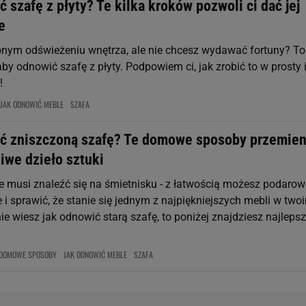
 szafę z płyty? Te kilka kroków pozwoli ci dać jej
e
bnym odświeżeniu wnętrza, ale nie chcesz wydawać fortuny? To
aby odnowić szafę z płyty. Podpowiem ci, jak zrobić to w prosty 
!
JAK ODNOWIĆ MEBLE
SZAFA
ć zniszczoną szafę? Te domowe sposoby przemien
iwe dzieło sztuki
ie musi znaleźć się na śmietnisku - z łatwością możesz podaro
ie i sprawić, że stanie się jednym z najpiękniejszych mebli w two
ie wiesz jak odnowić starą szafę, to poniżej znajdziesz najleps
DOMOWE SPOSOBY
JAK ODNOWIĆ MEBLE
SZAFA