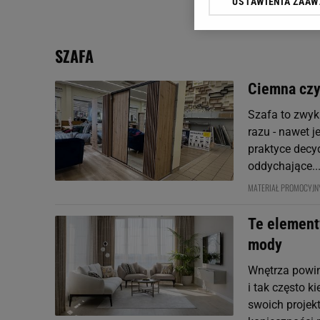
USTAWIENIA ZAA
Klikając „Akceptuję” wyra
Zaufanych Partnerów i A
dotyczące plików cookie,
SZAFA
odnośnik „Ustawienia pr
plików cookie możliwa je
Ciemna czy
My, nasi Zaufani Partne
Szafa to zwyk
Użycie dokładnych danych
Przechowywanie informacji
razu - nawet j
badnie odbiorców i uleps
praktyce decyd
oddychające..
MATERIAŁ PROMOCYJ
Te element
mody
Wnętrza powin
i tak często 
swoich projekt