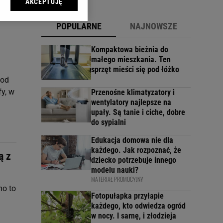
AKCEPTUJĘ
l sp. z o.o., jej
ić swoje preferencje
POPULARNE
NAJNOWSZE
arzania danych poprzez
ych”. Zmiana ustawień
Kompaktowa bieżnia do
małego mieszkania. Ten
sprzęt mieści się pod łóżko
ach:
 od
 celów identyfikacji.
omiar reklam i treści,
fy, w
Przenośne klimatyzatory i
wentylatory najlepsze na
upały. Są tanie i ciche, dobre
do sypialni
Edukacja domowa nie dla
każdego. Jak rozpoznać, że
ą z
dziecko potrzebuje innego
modelu nauki?
MATERIAŁ PROMOCYJNY
mo to
Fotopułapka przyłapie
każdego, kto odwiedza ogród
w nocy. I sarnę, i złodzieja