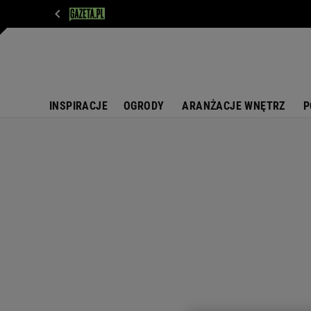
WIADOMOŚCI
NEXT
SPORT
PLOTEK
D
INSPIRACJE
OGRODY
ARANŻACJE WNĘTRZ
P