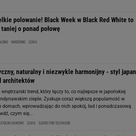
elkie polowanie! Black Week w Black Red White to
 taniej o ponad połowę
ALONU
NAROŻNIKI
SZAFA
czny, naturalny i niezwykle harmonijny - styl japan
d architektów
o wnętrzarski trend, który łączy to, co najlepsze w japońskiej
kandynawskim cieple. Zyskuje coraz większą popularność w
 domach, wprowadzając do nich spokój, ład i ponadczasową
wdź, czym się...
STOLIKI KAWOWE
SZAFA
SZAFKI POD TELEWIZOR