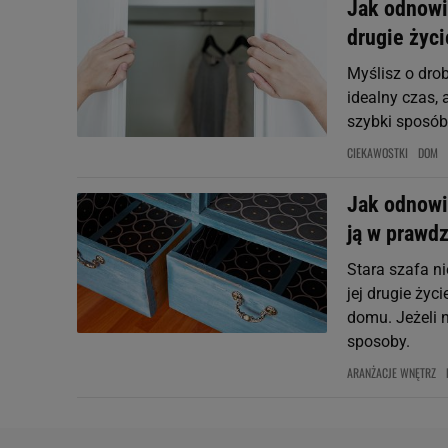
Jak odnowić
drugie życi
Myślisz o dro
idealny czas, 
szybki sposób
CIEKAWOSTKI
DOM
Jak odnowi
ją w prawdz
Stara szafa n
jej drugie życ
domu. Jeżeli n
sposoby.
ARANŻACJE WNĘTRZ