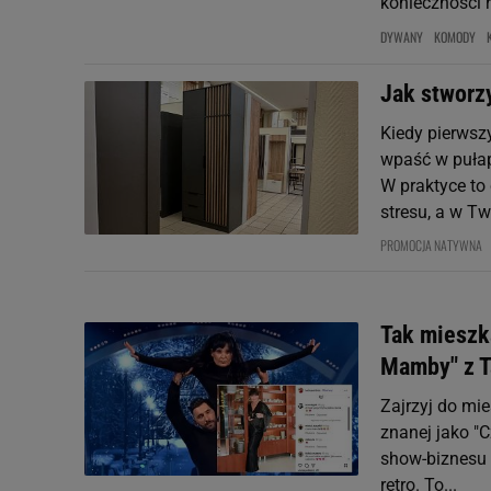
konieczności 
DYWANY
KOMODY
Jak stworz
Kiedy pierwsz
wpaść w pułap
W praktyce to
stresu, a w Two
PROMOCJA NATYWNA
Tak mieszk
Mamby" z T
Zajrzyj do mie
znanej jako "
show-biznesu 
retro. To...