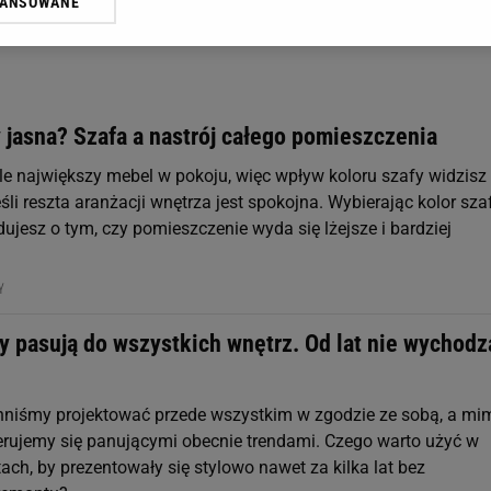
WANSOWANE
żasz też zgodę na zainstalowanie i przechowywanie plików cookie Gazeta.p
gora S.A. na Twoim urządzeniu końcowym. Możesz w każdej chwili zmien
 wywołując narzędzie do zarządzania twoimi preferencjami dot. przetw
ywatności ” w stopce serwisu i przechodząc do „Ustawień Zaawansowan
st także za pomocą ustawień przeglądarki.
 jasna? Szafa a nastrój całego pomieszczenia
rzy i Agora S.A. możemy przetwarzać dane osobowe w następujących cel
le największy mebel w pokoju, więc wpływ koloru szafy widzisz
 geolokalizacyjnych. Aktywne skanowanie charakterystyki urządzenia do
 na urządzeniu lub dostęp do nich. Spersonalizowane reklamy i treści, p
eśli reszta aranżacji wnętrza jest spokojna. Wybierając kolor sza
zanie usług.
Lista Zaufanych Partnerów
ujesz o tym, czy pomieszczenie wyda się lżejsze i bardziej
.
NY
y pasują do wszystkich wnętrz. Od lat nie wychodz
niśmy projektować przede wszystkim w zgodzie ze sobą, a mi
kierujemy się panującymi obecnie trendami. Czego warto użyć w
ach, by prezentowały się stylowo nawet za kilka lat bez