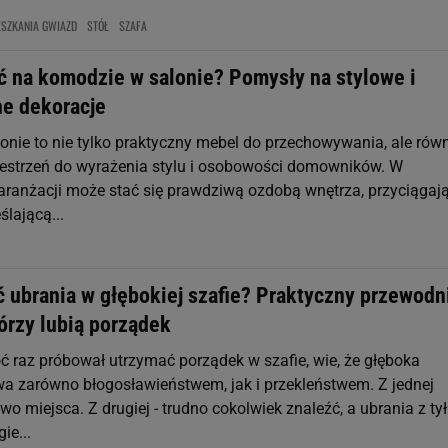
ESZKANIA GWIAZD
STÓŁ
SZAFA
ć na komodzie w salonie? Pomysły na stylowe i
ne dekoracje
nie to nie tylko praktyczny mebel do przechowywania, ale rów
estrzeń do wyrażenia stylu i osobowości domowników. W
aranżacji może stać się prawdziwą ozdobą wnętrza, przyciągaj
ślającą...
ć ubrania w głębokiej szafie? Praktyczny przewodn
tórzy lubią porządek
oć raz próbował utrzymać porządek w szafie, wie, że głęboka
wa zarówno błogosławieństwem, jak i przekleństwem. Z jednej
wo miejsca. Z drugiej - trudno cokolwiek znaleźć, a ubrania z ty
ie...