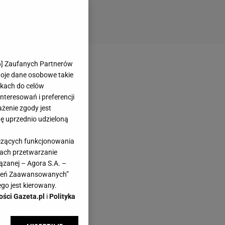
6
] Zaufanych Partnerów
woje dane osobowe takie
likach do celów
teresowań i preferencji
ażenie zgody jest
dę uprzednio udzieloną
yczących funkcjonowania
kach przetwarzanie
ązanej – Agora S.A. –
awień Zaawansowanych”
go jest kierowany.
ości Gazeta.pl
i
Polityka