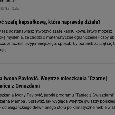
remontu?
KRZESŁA
SZAFA
yć szafę kapsułkową, która naprawdę działa?
y raz postanawiasz stworzyć szafę kapsułkową, łatwo możesz
kę myślenia, że chodzi o matematyczne ograniczenie liczby ub
 coś znacznie przyjemniejszego: sposób, by poranek zaczął się 
jej...
a Iwona Pavlović. Wnętrze mieszkania "Czarnej
ańca z Gwiazdami
szkania Iwony Pavlović, jurorki programu "Taniec z Gwiazdami" 
Czarna Mamba". Sprawdź, jak wygląda wnętrze gwiazdy polskie
- od eleganckiego drewnianego stołu po klimatyczne meble w st