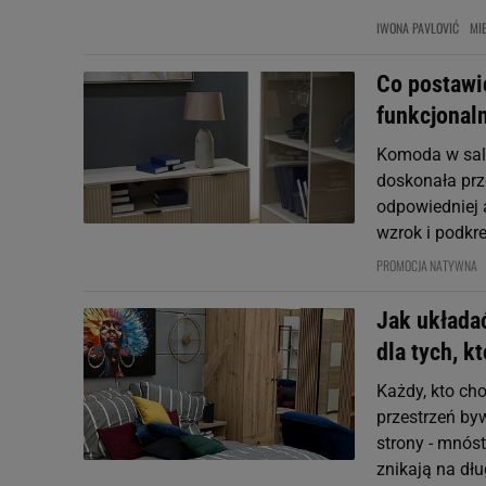
IWONA PAVLOVIĆ
MI
Co postawi
funkcjonal
Komoda w salo
doskonała prz
odpowiedniej 
wzrok i podkre
PROMOCJA NATYWNA
Jak układa
dla tych, k
Każdy, kto ch
przestrzeń by
strony - mnóst
znikają na dług