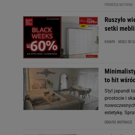
PROMOCJA NATYWNA
Ruszyło wi
setki mebli
KANAPA
MEBLE DO S
Minimalisty
to hit wśró
Styl japandi t
prostocie i s
nowoczesnych
estetykę. Spra
DODATKI INSPIRACJE