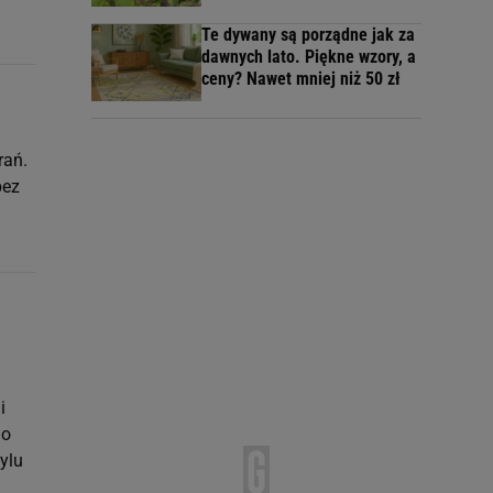
Te dywany są porządne jak za
dawnych lato. Piękne wzory, a
ceny? Nawet mniej niż 50 zł
rań.
bez
i
go
ylu