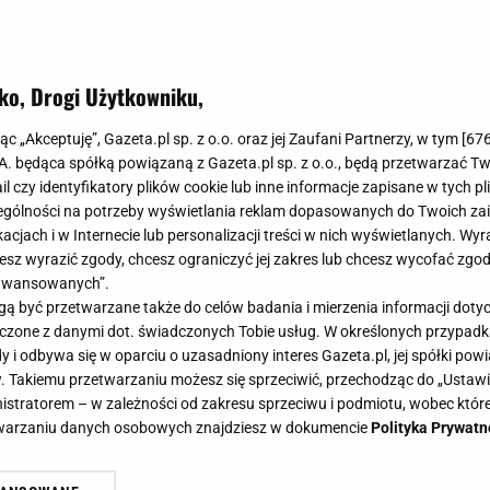
ko, Drogi Użytkowniku,
jąc „Akceptuję”, Gazeta.pl sp. z o.o. oraz jej Zaufani Partnerzy, w tym [
67
.A. będąca spółką powiązaną z Gazeta.pl sp. z o.o., będą przetwarzać T
ail czy identyfikatory plików cookie lub inne informacje zapisane w tych p
gólności na potrzeby wyświetlania reklam dopasowanych do Twoich zain
acjach i w Internecie lub personalizacji treści w nich wyświetlanych. Wyr
cesz wyrazić zgody, chcesz ograniczyć jej zakres lub chcesz wycofać zgo
aawansowanych”.
 być przetwarzane także do celów badania i mierzenia informacji dot
 łączone z danymi dot. świadczonych Tobie usług. W określonych przypad
i odbywa się w oparciu o uzasadniony interes Gazeta.pl, jej spółki powi
. Takiemu przetwarzaniu możesz się sprzeciwić, przechodząc do „Ust
nistratorem – w zależności od zakresu sprzeciwu i podmiotu, wobec które
etwarzaniu danych osobowych znajdziesz w dokumencie
Polityka Prywatn