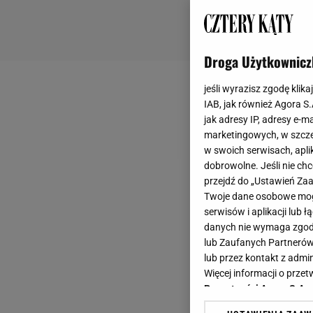
Droga Użytkownicz
jeśli wyrazisz zgodę klika
IAB, jak również Agora S
jak adresy IP, adresy e-m
marketingowych, w szcze
w swoich serwisach, aplik
dobrowolne. Jeśli nie ch
przejdź do „Ustawień Z
Twoje dane osobowe mogą
serwisów i aplikacji lub
danych nie wymaga zgody 
lub Zaufanych Partnerów
lub przez kontakt z admi
Więcej informacji o prz
Prywatności Agora S.A.