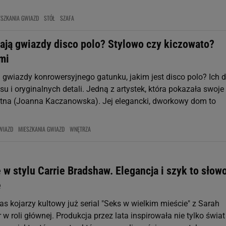
ESZKANIA GWIAZD
STÓŁ
SZAFA
ają gwiazdy disco polo? Stylowo czy kiczowato?
mi
 gwiazdy konrowersyjnego gatunku, jakim jest disco polo? Ich
su i oryginalnych detali. Jedną z artystek, która pokazała swoje
 Etna (Joanna Kaczanowska). Jej elegancki, dworkowy dom to
WIAZD
MIESZKANIA GWIAZD
WNĘTRZA
w stylu Carrie Bradshaw. Elegancja i szyk to słow
e
s kojarzy kultowy już serial "Seks w wielkim mieście" z Sarah
 w roli głównej. Produkcja przez lata inspirowała nie tylko świat