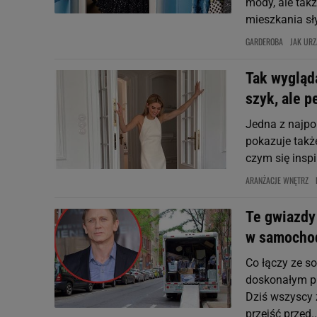
mody, ale takż
mieszkania sły
GARDEROBA
JAK URZ
Tak wygląd
szyk, ale 
Jedna z najpo
pokazuje także
czym się insp
ARANŻACJE WNĘTRZ
Te gwiazdy
w samochod
Co łączy ze so
doskonałym pr
Dziś wszyscy 
przejść przed..