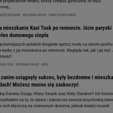
e projektantów wnętrz, którzy czerpali garściamy ze stylu
nnej...
ĄDZIĆ MIESZKANIE
MIESZKANIA GWIAZD
SARAH JESSICA PARKER
a mieszkanie Kasi Tusk po remoncie. Iście paryski
pełen domowego ciepła
pularniejszych polskich blogerek oprócz mody na swoim profilu
 kadry z jej mieszkania po remoncie. Wygląda tak, jak i jej styl. 
irować!
KASIA TUSK
MIESZKANIA GWIAZD
NEWS
 zanim osiągnęły sukces, były bezdomne i mieszka
ach! Możesz mocno się zaskoczyć
bą Daniela Craiga, Hilary Swank oraz Kelly Clarskon? Ich histori
zykładem na to, że sława i sukces nie zawsze przychodzą łatw
z nich błyszczą na czerwonym dywanie, jednak kiedyś musieli
.