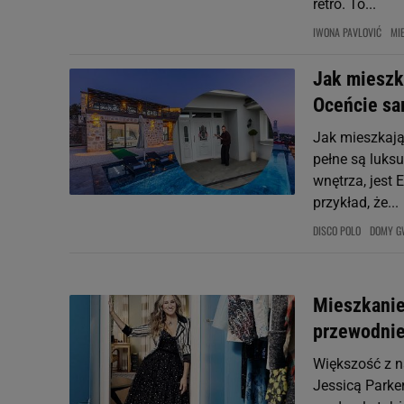
retro. To...
IWONA PAVLOVIĆ
MI
Jak mieszk
Oceńcie sa
Jak mieszkają
pełne są luksu
wnętrza, jest
przykład, że...
DISCO POLO
DOMY G
Mieszkanie 
przewodni
Większość z na
Jessicą Parker