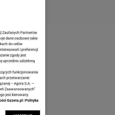
6
] Zaufanych Partnerów
woje dane osobowe takie
likach do celów
teresowań i preferencji
ażenie zgody jest
dę uprzednio udzieloną
yczących funkcjonowania
kach przetwarzanie
ązanej – Agora S.A. –
awień Zaawansowanych”
go jest kierowany.
ości Gazeta.pl
i
Polityka