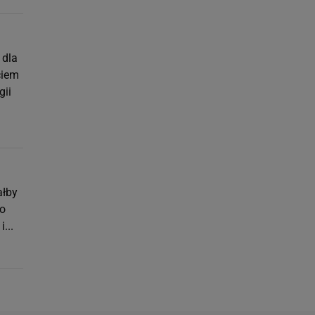
 dla
ciem
gii
ałby
go
...