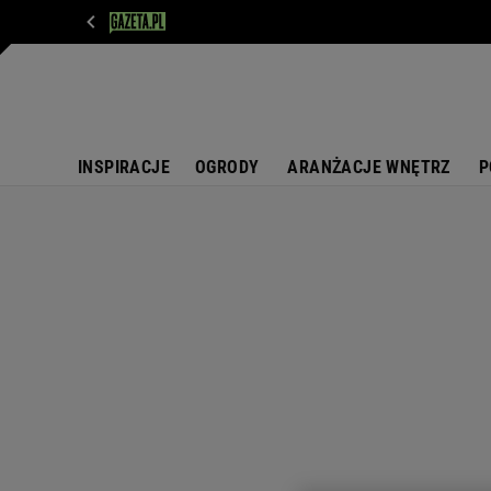
WIADOMOŚCI
NEXT
SPORT
PLOTEK
D
INSPIRACJE
OGRODY
ARANŻACJE WNĘTRZ
P