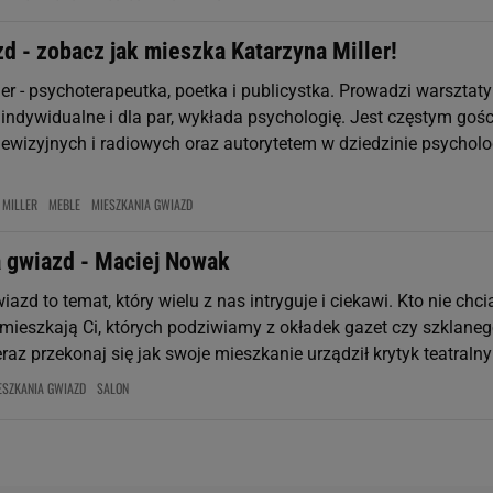
d - zobacz jak mieszka Katarzyna Miller!
er - psychoterapeutka, poetka i publicystka. Prowadzi warsztaty
e indywidualne i dla par, wykłada psychologię. Jest częstym goś
ewizyjnych i radiowych oraz autorytetem w dziedzinie psycholo
 MILLER
MEBLE
MIESZKANIA GWIAZD
 gwiazd - Maciej Nowak
azd to temat, który wielu z nas intryguje i ciekawi. Kto nie chci
k mieszkają Ci, których podziwiamy z okładek gazet czy szklane
raz przekonaj się jak swoje mieszkanie urządził krytyk teatralny i
ESZKANIA GWIAZD
SALON