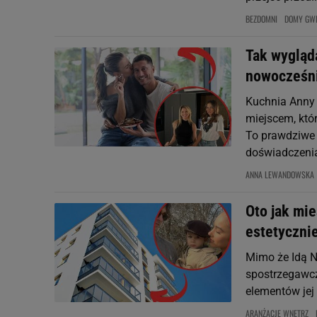
BEZDOMNI
DOMY GW
Tak wygląd
nowocześni
Kuchnia Anny 
miejscem, któr
To prawdziwe 
doświadczenia 
ANNA LEWANDOWSKA
Oto jak mie
estetyczni
Mimo że Idą N
spostrzegawcz
elementów jej 
ARANŻACJE WNĘTRZ