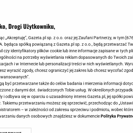
ko, Drogi Użytkowniku,
jąc „Akceptuję”, Gazeta.pl sp. z o.o. oraz jej Zaufani Partnerzy, w tym [
67
.A. będąca spółką powiązaną z Gazeta.pl sp. z o.o., będą przetwarzać T
ail czy identyfikatory plików cookie lub inne informacje zapisane w tych p
gólności na potrzeby wyświetlania reklam dopasowanych do Twoich zain
acjach i w Internecie lub personalizacji treści w nich wyświetlanych. Wyr
cesz wyrazić zgody, chcesz ograniczyć jej zakres lub chcesz wycofać zgo
aawansowanych”.
 być przetwarzane także do celów badania i mierzenia informacji dot
 łączone z danymi dot. świadczonych Tobie usług. W określonych przypad
i odbywa się w oparciu o uzasadniony interes Gazeta.pl, jej spółki powi
. Takiemu przetwarzaniu możesz się sprzeciwić, przechodząc do „Ust
nistratorem – w zależności od zakresu sprzeciwu i podmiotu, wobec które
etwarzaniu danych osobowych znajdziesz w dokumencie
Polityka Prywatn