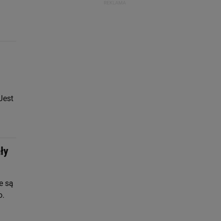
Jest
ły
e są
o.