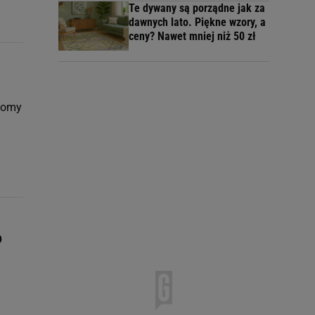
Te dywany są porządne jak za
dawnych lato. Piękne wzory, a
ceny? Nawet mniej niż 50 zł
 domy
o