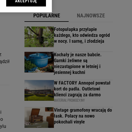
AKCEPTUJĘ
l sp. z o.o., jej
ić swoje preferencje
POPULARNE
NAJNOWSZE
arzania danych poprzez
ych”. Zmiana ustawień
Fotopułapka przyłapie
każdego, kto odwiedza ogród
w nocy. I sarnę, i złodzieja
ach:
 celów identyfikacji.
omiar reklam i treści,
z
Kochały je nasze babcie.
Garnki żeliwne są
ądził
niezastąpione w letniej i
jesiennej kuchni
W FACTORY Annopol powstał
kort do padla. Outletowi
klienci zagrają za darmo
MATERIAŁ PROMOCYJNY
Vintage gramofony wracają do
i
łask. Polacy na nowo
go
pokochali vinyle
ylu