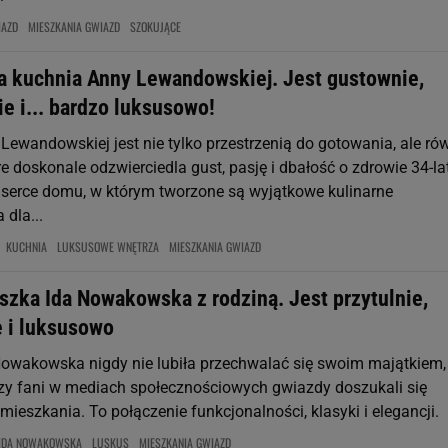
IAZD
MIESZKANIA GWIAZD
SZOKUJĄCE
a kuchnia Anny Lewandowskiej. Jest gustownie,
e i... bardzo luksusowo!
Lewandowskiej jest nie tylko przestrzenią do gotowania, ale ró
e doskonale odzwierciedla gust, pasję i dbałość o zdrowie 34-lat
serce domu, w którym tworzone są wyjątkowe kulinarne
dla...
KUCHNIA
LUKSUSOWE WNĘTRZA
MIESZKANIA GWIAZD
szka Ida Nowakowska z rodziną. Jest przytulnie,
e i luksusowo
owakowska nigdy nie lubiła przechwalać się swoim majątkiem,
y fani w mediach społecznościowych gwiazdy doszukali się
mieszkania. To połączenie funkcjonalności, klasyki i elegancji.
IDA NOWAKOWSKA
LUSKUS
MIESZKANIA GWIAZD