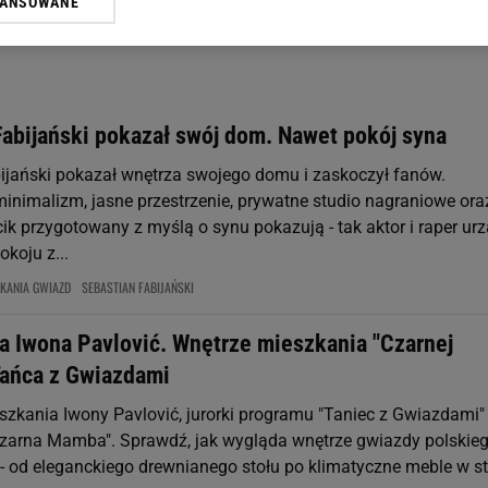
WANSOWANE
żasz też zgodę na zainstalowanie i przechowywanie plików cookie Gazeta.p
gora S.A. na Twoim urządzeniu końcowym. Możesz w każdej chwili zmien
 wywołując narzędzie do zarządzania twoimi preferencjami dot. przetw
ywatności ” w stopce serwisu i przechodząc do „Ustawień Zaawansowan
st także za pomocą ustawień przeglądarki.
Fabijański pokazał swój dom. Nawet pokój syna
rzy i Agora S.A. możemy przetwarzać dane osobowe w następujących cel
ijański pokazał wnętrza swojego domu i zaskoczył fanów.
 geolokalizacyjnych. Aktywne skanowanie charakterystyki urządzenia do
 na urządzeniu lub dostęp do nich. Spersonalizowane reklamy i treści, p
nimalizm, jasne przestrzenie, prywatne studio nagraniowe ora
zanie usług.
Lista Zaufanych Partnerów
k przygotowany z myślą o synu pokazują - tak aktor i raper urz
koju z...
ZKANIA GWIAZD
SEBASTIAN FABIJAŃSKI
a Iwona Pavlović. Wnętrze mieszkania "Czarnej
ańca z Gwiazdami
szkania Iwony Pavlović, jurorki programu "Taniec z Gwiazdami" 
Czarna Mamba". Sprawdź, jak wygląda wnętrze gwiazdy polskie
- od eleganckiego drewnianego stołu po klimatyczne meble w st