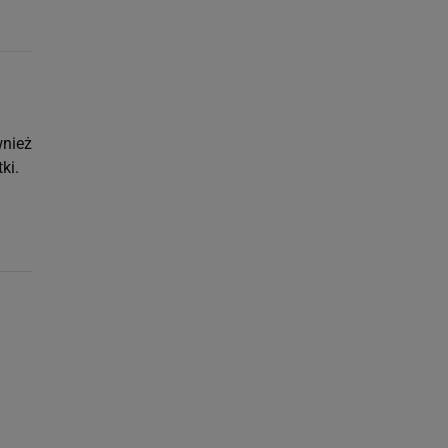
wnież
ki.