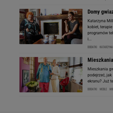
Domy gwiaz
Katarzyna Mill
kobiet, terapi
programów tel
i...
DODATKI
KATARZYNA
Mieszkania
Mieszkania gwi
podejrzeć, ja
ekranu? Już te
DODATKI
MEBLE
MI