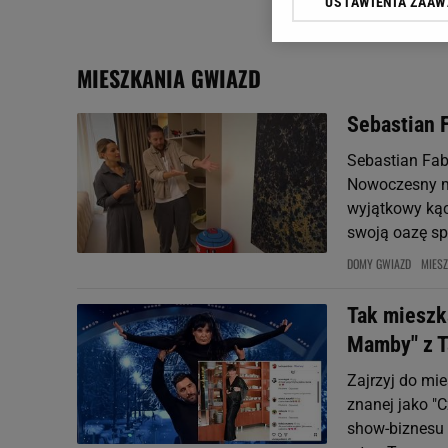
USTAWIENIA ZAA
Klikając „Akceptuję” wyra
Zaufanych Partnerów i A
dotyczące plików cookie,
MIESZKANIA GWIAZD
odnośnik „Ustawienia pr
plików cookie możliwa je
Sebastian 
My, nasi Zaufani Partne
Sebastian Fab
Użycie dokładnych danych
Przechowywanie informacji
Nowoczesny mi
badnie odbiorców i uleps
wyjątkowy kąci
swoją oazę spo
DOMY GWIAZD
MIES
Tak mieszk
Mamby" z T
Zajrzyj do mie
znanej jako "
show-biznesu 