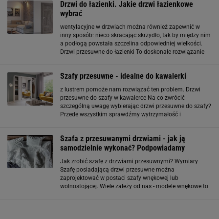
Drzwi do łazienki. Jakie drzwi łazienkowe
Zabudowa będzie też idealnie
wybrać
wentylacyjne w drzwiach można również zapewnić w
inny sposób: nieco skracając skrzydło, tak by między nim
a podłogą powstała szczelina odpowiedniej wielkości.
Drzwi przesuwne do łazienki To doskonałe rozwiązanie
do małych mieszkań. System drzwi przesuwnych,
ukrywający skrzydło drzwi w ścianie pozwala
Szafy przesuwne - idealne do kawalerki
z lustrem pomoże nam rozwiązać ten problem. Drzwi
przesuwne do szafy w kawalerce Na co zwrócić
szczególną uwagę wybierając drzwi przesuwne do szafy?
Przede wszystkim sprawdźmy wytrzymałość i
funkcjonalność materiałów, z których są wykonane.
Przesuwne skrzydła powinny być odporne na
Szafa z przesuwanymi drzwiami - jak ją
zarysowania i posiadać
samodzielnie wykonać? Podpowiadamy
Jak zrobić szafę z drzwiami przesuwnymi? Wymiary
Szafę posiadającą drzwi przesuwne można
zaprojektować w postaci szafy wnękowej lub
wolnostojącej. Wiele zależy od nas - modele wnękowe to
takie, które wykonuje się na wymiar. Wolnostojące zaś
niekoniecznie. W pierwszym przypadku zaleca