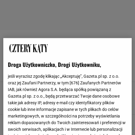
DRZWI PRZESUWNE
Drzwi harmonijkowe czy drzwi przesuwne -
które lepsze?
Droga Użytkowniczko, Drogi Użytkowniku,
ARANŻACJE WNĘTRZ
DRZWI HARMONIJKOWE
DRZWI PRZESUWNE
DRZWI WEWNĘTRZNE
jeśli wyrazisz zgodę klikając „Akceptuję”, Gazeta.pl sp. z o.o.
oraz jej Zaufani Partnerzy, w tym [
676
] Zaufanych Partnerów
Drzwi przesuwne. Sposoby montażu, rodzaje i
IAB, jak również Agora S.A. będąca spółką powiązaną z
zastosowanie drzwi przesuwnych
Gazeta.pl sp. z o.o., będą przetwarzać Twoje dane osobowe
ARANŻACJE WNĘTRZ
DRZWI
DRZWI PRZESUWNE
takie jak adresy IP, adresy e-mail czy identyfikatory plików
PROJEKTOWANIE WNĘTRZ
cookie lub inne informacje zapisane w tych plikach do celów
marketingowych, w szczególności na potrzeby wyświetlania
Drzwi przesuwne: gdzie warto je zamontować?
reklam dopasowanych do Twoich zainteresowań i preferencji w
[WIDEO]
swoich serwisach, aplikacjach i w Internecie lub personalizacji
DRZWI PRZESUWNE
DRZWI WEWNĘTRZNE