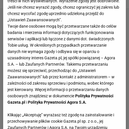
treści w nich wyświetlanych. Wyrażenie zgody jest dobrowolne.
Jeśli nie chcesz wyrazić zgody, chcesz ograniczyć jej zakres lub
chcesz wycofać zgodę uprzednio udzieloną przejdź do
„Ustawień Zaawansowanych”.
Twoje dane osobowe mogą być przetwarzane także do celów
badania i mierzenia informacji dotyczących funkcjonowania
serwisów i aplikacji lub łączone z danymi dot. świadczonych
Tobie usług. W określonych przypadkach przetwarzanie
danych nie wymaga zgody i odbywa się w oparciu o
uzasadniony interes Gazeta.pl, jej spółki powiązanej – Agora
S.A. – lub Zaufanych Partnerów. Takiemu przetwarzaniu
możesz się sprzeciwić, przechodząc do „Ustawień
Zaawansowanych” lub przez kontakt z administratorem – w
zależności od zakresu sprzeciwu i podmiotu, wobec którego
jest kierowany. Więcej informacji o przetwarzaniu danych
osobowych znajdziesz w dokumencie
Polityka Prywatności
Gazeta.pl
i
Polityka Prywatności Agora S.A.
Klikając „Akceptuję” wyrażasz też zgodę na zainstalowanie i
przechowywanie plików cookie Gazeta.pl sp. z o.o., jej
Zaufanych Partnerów i Agora S.A. na Twoim urządzeniu