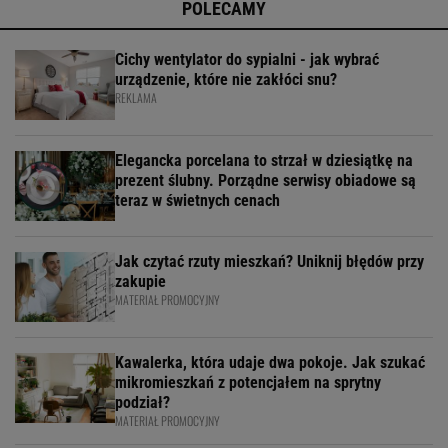
POLECAMY
Cichy wentylator do sypialni - jak wybrać
urządzenie, które nie zakłóci snu?
REKLAMA
Elegancka porcelana to strzał w dziesiątkę na
prezent ślubny. Porządne serwisy obiadowe są
teraz w świetnych cenach
Jak czytać rzuty mieszkań? Uniknij błędów przy
zakupie
MATERIAŁ PROMOCYJNY
Kawalerka, która udaje dwa pokoje. Jak szukać
mikromieszkań z potencjałem na sprytny
podział?
MATERIAŁ PROMOCYJNY