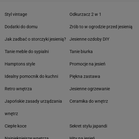
Styl vintage
Odkurzacz 2 w 1
Dodatki do domu
Zrób to w ogrodzie przed jesienią
Jak zadbać o storczyki jesienią?
Jesienne ozdoby DIY
Tanie meble do sypialni
Tanie biurka
Hamptons style
Promocje na jesień
Idealny pomocnik do kuchni
Piękna zastawa
Retro wnętrza
Jesienne ogrzewanie
Japońskie zasady urządzania
Ceramika do wnętrz
wnętrz
Ciepłe koce
Sekret stylu japandi
Najpiękniejsze wnętrza
Hity na jesień