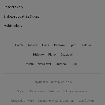
Pościel z kory
Stylowe dodatki z Sinsay
Multicookery
Avanti
Kobieta
Haps
Podróże
Sport
Kultura
Edziecko
Plotek
Gazeta.pl
Poczta
Newsletter
Facebook
RSS
Copyright © Gazeta.pl sp. z o.o.
O Nas
Staże u nas
Reklama
Polityka prywatności
Wszystkie artykuły
Zasady korzystania z portalu
Zgłoś uwagi