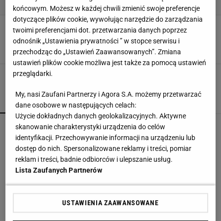
końcowym. Możesz w każdej chwili zmienić swoje preferencje
dotyczące plików cookie, wywołując narzędzie do zarządzania
Mała, mobilna garderoba - system Mobile
twoimi preferencjami dot. przetwarzania danych poprzez
marki Raumplus
odnośnik „Ustawienia prywatności ” w stopce serwisu i
DRZWI PRZESUWNE
GARDEROBA
GARDEROBY
INSPIRACJE
przechodząc do „Ustawień Zaawansowanych”. Zmiana
ustawień plików cookie możliwa jest także za pomocą ustawień
przeglądarki.
My, nasi Zaufani Partnerzy i Agora S.A. możemy przetwarzać
POPULARNE
NAJNOWSZE
dane osobowe w następujących celach:
Użycie dokładnych danych geolokalizacyjnych. Aktywne
Przenośne klimatyzatory i wentylatory najlepsze
skanowanie charakterystyki urządzenia do celów
na upały. Są tanie i ciche, dobre do sypialni
identyfikacji. Przechowywanie informacji na urządzeniu lub
dostęp do nich. Spersonalizowane reklamy i treści, pomiar
reklam i treści, badnie odbiorców i ulepszanie usług.
Kompaktowa bieżnia do małego mieszkania.
Lista Zaufanych Partnerów
Ten sprzęt mieści się pod łóżko
USTAWIENIA ZAAWANSOWANE
Edukacja domowa nie dla każdego. Jak
rozpoznać, że dziecko potrzebuje innego modelu