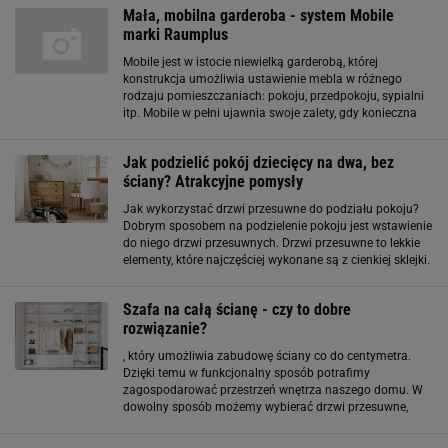
Mała, mobilna garderoba - system Mobile
marki Raumplus
Mobile jest w istocie niewielką garderobą, której
konstrukcja umożliwia ustawienie mebla w różnego
rodzaju pomieszczaniach: pokoju, przedpokoju, sypialni
itp. Mobile w pełni ujawnia swoje zalety, gdy konieczna
staje się przeprowadzka lub nowa aranżacja wnętrza
domu. Konstrukcja systemu daje
Jak podzielić pokój dziecięcy na dwa, bez
ściany? Atrakcyjne pomysły
Jak wykorzystać drzwi przesuwne do podziału pokoju?
Dobrym sposobem na podzielenie pokoju jest wstawienie
do niego drzwi przesuwnych. Drzwi przesuwne to lekkie
elementy, które najczęściej wykonane są z cienkiej sklejki.
Przymocowane są zarówno do sufitu, jak i do podłogi i
przesuwają się po szynach
Szafa na całą ścianę - czy to dobre
rozwiązanie?
, który umożliwia zabudowę ściany co do centymetra.
Dzięki temu w funkcjonalny sposób potrafimy
zagospodarować przestrzeń wnętrza naszego domu. W
dowolny sposób możemy wybierać drzwi przesuwne,
fronty z lustrem, które optycznie powiększą
pomieszczenie, czy decydować o rozkładzie półek.