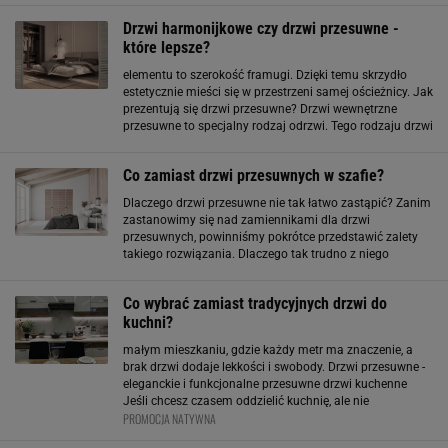
przestrzeń na mniejsze strefy, otwierane
Drzwi harmonijkowe czy drzwi przesuwne -
które lepsze?
elementu to szerokość framugi. Dzięki temu skrzydło
estetycznie mieści się w przestrzeni samej ościeżnicy. Jak
prezentują się drzwi przesuwne? Drzwi wewnętrzne
przesuwne to specjalny rodzaj odrzwi. Tego rodzaju drzwi
działają dzięki odpowiednim prowadnicom: górną
prowadnicę listwy montuje
Co zamiast drzwi przesuwnych w szafie?
Dlaczego drzwi przesuwne nie tak łatwo zastąpić? Zanim
zastanowimy się nad zamiennikami dla drzwi
przesuwnych, powinniśmy pokrótce przedstawić zalety
takiego rozwiązania. Dlaczego tak trudno z niego
zrezygnować? Przede wszystkim niezwykle istotne jest
samo otwieranie drzwi, dzięki któremu możemy
Co wybrać zamiast tradycyjnych drzwi do
kuchni?
małym mieszkaniu, gdzie każdy metr ma znaczenie, a
brak drzwi dodaje lekkości i swobody. Drzwi przesuwne -
eleganckie i funkcjonalne przesuwne drzwi kuchenne
Jeśli chcesz czasem oddzielić kuchnię, ale nie
PROMOCJA NATYWNA
przepadasz za klasycznymi drzwiami, sięgnij po drzwi
przesuwne. Popularne drzwi przesuwne sprawdzą