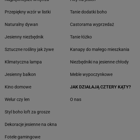
Przepiękny wzór w listki
Tanie dodatki boho
Naturalny dywan
Castorama wyprzedaż
Jesienny niezbędnik
Tanie łóżko
Sztuczne rośliny jak żywe
Kanapy do małego mieszkania
Klimatyczna lampa
Niezbędniki na jesienne chłody
Jesienny balkon
Meble wypoczynkowe
Kino domowe
JAK DZIAŁAJĄ CZTERY KĄTY?
Welur czy len
O nas
Styl boho loft za grosze
Dekoracje jesienne na okna
Fotele gamingowe