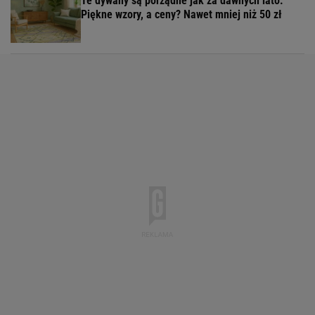
Te dywany są porządne jak za dawnych lato.
Piękne wzory, a ceny? Nawet mniej niż 50 zł