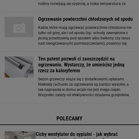
rośliny rozwijają się szybciej, a niska temperatura za
oknem nie stanowi problemu. Tego typu szklarnie są
kompaktowe i mogą stanąć w kuchni
Ogrzewanie powierzchni chłodzonych od spodu
Kable, które mają ogrzewać powierzchnie chłodzone nie
tylko od góry, ale i od spodu (np. schody zewnętrzne z
pustą przestrzenią pod spodem albo balkony czy taras
nad nieogrzewanymi pomieszczeniami), powinno się
układać na warstwie termoizolacji ze styropianu lub
wełny mineralnej grubości około 5 cm.
Ten patent pozwoli ci zaoszczędzić na
ogrzewaniu. Wystarczy, że umieścisz jedną
rzecz za kaloryferem
Sezon grzewczy wiąże się z dodatkowymi opłatami.
Niekiedy rachunki za ogrzewanie są bardzo wysokie, a
tak naprawdę w domu wcale nie jest mega ciepło.
Wszystko zależy od efektywności działania grzejników.
Kluczowe jest tu zadbanie o kilka aspektów, ale jeden
patent może znacznie pomóc. Domowa
POLECAMY
Cichy wentylator do sypialni - jak wybrać