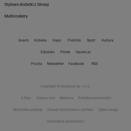
Stylowe dodatki z Sinsay
Multicookery
Avanti
Kobieta
Haps
Podróże
Sport
Kultura
Edziecko
Plotek
Gazeta.pl
Poczta
Newsletter
Facebook
RSS
Copyright © Gazeta.pl sp. z o.o.
O Nas
Staże u nas
Reklama
Polityka prywatności
Wszystkie artykuły
Zasady korzystania z portalu
Zgłoś uwagi
Ustawienia prywatności