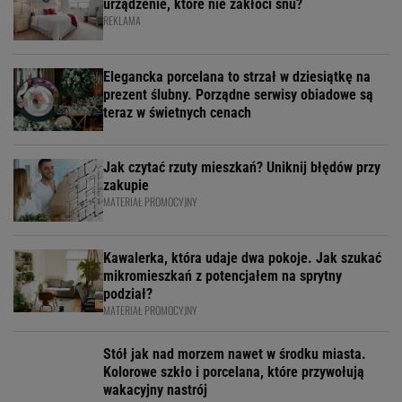
urządzenie, które nie zakłóci snu?
REKLAMA
Elegancka porcelana to strzał w dziesiątkę na
prezent ślubny. Porządne serwisy obiadowe są
teraz w świetnych cenach
Jak czytać rzuty mieszkań? Uniknij błędów przy
zakupie
MATERIAŁ PROMOCYJNY
Kawalerka, która udaje dwa pokoje. Jak szukać
mikromieszkań z potencjałem na sprytny
podział?
MATERIAŁ PROMOCYJNY
Stół jak nad morzem nawet w środku miasta.
Kolorowe szkło i porcelana, które przywołują
wakacyjny nastrój