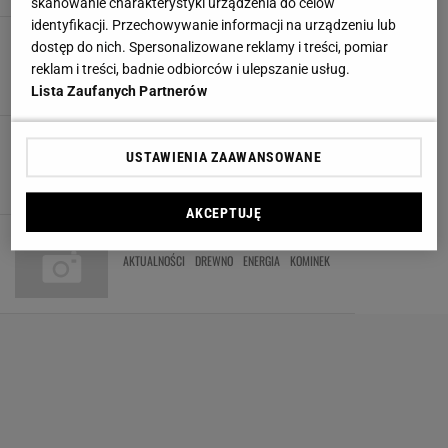
skanowanie charakterystyki urządzenia do celów
identyfikacji. Przechowywanie informacji na urządzeniu lub
Grzejniki: zasłaniać czy nie?
dostęp do nich. Spersonalizowane reklamy i treści, pomiar
ARANŻACJE WNĘTRZ
DEKORACJE
GRZEJNIKI
INSPIRACJE
reklam i treści, badnie odbiorców i ulepszanie usług.
Lista Zaufanych Partnerów
Kominki: 10 pomysłów na domowe ognisko
USTAWIENIA ZAAWANSOWANE
ARANŻACJE WNĘTRZ
INSPIRACJE
KOMINKI
OGRZEWANIE
AKCEPTUJĘ
Zapach jesieni
AKTUALNOŚCI
DREWNO
ENERGIA
KOMINEK