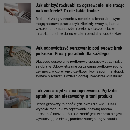
izolację domu Największe straty ciepła
Jak obniżyć rachunki za ogrzewanie, nie tracąc
na komforcie? To nie takie trudne
Rachunki za ogrzewanie w sezonie jesienno-zimowym
mogą naprawdę zaskoczyć. Niekiedy kwoty są bardzo
wysokie, a tak naprawdę nie wiemy dlaczego, bo w
mieszkaniu lub w domu wcale nie jest zbyt ciepło. Nawet
najmniejsze zmiany mogą wpłynąć na zmniejszenie
kosztów ogrzewania. Sprawność systemu
Jak odpowietrzyć ogrzewanie podłogowe krok
po kroku. Prosty poradnik dla każdego
Dlaczego ogrzewanie podłogowe się zapowietrza i jakie
są objawy Odpowietrzanie ogrzewania podłogowego to
czynność, o której wielu użytkowników zapomina, dopóki
system nie zacznie działać gorzej. Powietrze w instalacji
może pojawić się po napełnianiu systemu, modernizacji,
pracach serwisowych lub w
Tak zaoszczędzisz na ogrzewaniu. Pędź do
apteki po ten niezawodny, a tani produkt
Sezon grzewczy to dość ciężki okres dla wielu z nas.
Wysokie rachunki za ogrzewanie potrafią mocno
uszczuplić nasz budżet. Co zrobić, jeśli w domu nie jest
wystarczająco ciepło, pomimo stałego dogrzewania
wnętrza? Wypróbuj ten patent. Sposób na zatrzymanie
ciepła wewnątrz domu. Potrzebny