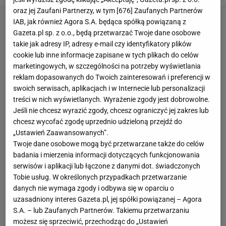
oraz jej Zaufani Partnerzy, w tym [
676
] Zaufanych Partnerów
IAB, jak również Agora S.A. będąca spółką powiązaną z
Gazeta.pl sp. z o.o., będą przetwarzać Twoje dane osobowe
takie jak adresy IP, adresy e-mail czy identyfikatory plików
cookie lub inne informacje zapisane w tych plikach do celów
marketingowych, w szczególności na potrzeby wyświetlania
reklam dopasowanych do Twoich zainteresowań i preferencji w
swoich serwisach, aplikacjach i w Internecie lub personalizacji
treści w nich wyświetlanych. Wyrażenie zgody jest dobrowolne.
Jeśli nie chcesz wyrazić zgody, chcesz ograniczyć jej zakres lub
chcesz wycofać zgodę uprzednio udzieloną przejdź do
„Ustawień Zaawansowanych”.
Twoje dane osobowe mogą być przetwarzane także do celów
badania i mierzenia informacji dotyczących funkcjonowania
serwisów i aplikacji lub łączone z danymi dot. świadczonych
Tobie usług. W określonych przypadkach przetwarzanie
danych nie wymaga zgody i odbywa się w oparciu o
uzasadniony interes Gazeta.pl, jej spółki powiązanej – Agora
S.A. – lub Zaufanych Partnerów. Takiemu przetwarzaniu
możesz się sprzeciwić, przechodząc do „Ustawień