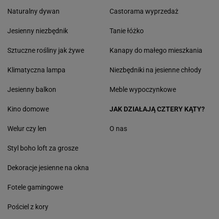
Naturalny dywan
Castorama wyprzedaż
Jesienny niezbędnik
Tanie łóżko
Sztuczne rośliny jak żywe
Kanapy do małego mieszkania
Klimatyczna lampa
Niezbędniki na jesienne chłody
Jesienny balkon
Meble wypoczynkowe
Kino domowe
JAK DZIAŁAJĄ CZTERY KĄTY?
Welur czy len
O nas
Styl boho loft za grosze
Dekoracje jesienne na okna
Fotele gamingowe
Pościel z kory