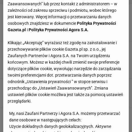
Zaawansowanych” lub przez kontakt z administratorem – w
Tylko jeden stopień, a kilkaset złotych w
zależności od zakresu sprzeciwu i podmiotu, wobec którego
kieszeni. Tak ogrzewanie wpływa na twoje
jest kierowany. Więcej informacji o przetwarzaniu danych
rachunki
osobowych znajdziesz w dokumencie
Polityka Prywatności
OGRZEWANIE
OGRZEWANIE DOMU
OSZCZĘDZANIE
Gazeta.pl
i
Polityka Prywatności Agora S.A.
RACHUNKI ZA OGRZEWANIE
Klikając „Akceptuję” wyrażasz też zgodę na zainstalowanie i
Ten patent pozwoli ci zaoszczędzić na
przechowywanie plików cookie Gazeta.pl sp. z o.o., jej
ogrzewaniu. Wystarczy, że umieścisz jedną
Zaufanych Partnerów i Agora S.A. na Twoim urządzeniu
rzecz za kaloryferem
końcowym. Możesz w każdej chwili zmienić swoje preferencje
CENTRALNE OGRZEWANIE
DOMOWE SPOSOBY
GRZEJNIKI
dotyczące plików cookie, wywołując narzędzie do zarządzania
OGRZEWANIE
twoimi preferencjami dot. przetwarzania danych poprzez
odnośnik „Ustawienia prywatności ” w stopce serwisu i
Must have na chłodne miesiące - dodatkowy
przechodząc do „Ustawień Zaawansowanych”. Zmiana
grzejnik do twojego domu
ustawień plików cookie możliwa jest także za pomocą ustawień
DOM
GRZEJNIK
GRZEJNIKI
KALORYFER
przeglądarki.
My, nasi Zaufani Partnerzy i Agora S.A. możemy przetwarzać
Czy można wymienić grzejnik w mieszkaniu?
dane osobowe w następujących celach:
GRZEJNIK
GRZEJNIKI
MIESZKANIA
OGRZEWANIE
Użycie dokładnych danych geolokalizacyjnych. Aktywne