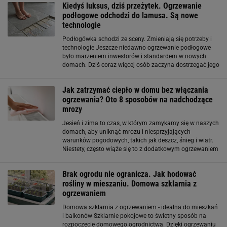
Kiedyś luksus, dziś przeżytek. Ogrzewanie
podłogowe odchodzi do lamusa. Są nowe
technologie
Podłogówka schodzi ze sceny. Zmieniają się potrzeby i
technologie Jeszcze niedawno ogrzewanie podłogowe
było marzeniem inwestorów i standardem w nowych
domach. Dziś coraz więcej osób zaczyna dostrzegać jego
ograniczenia. System ten wolno reaguje na zmiany
temperatury, utrudnia szybkie dogrzanie
Jak zatrzymać ciepło w domu bez włączania
ogrzewania? Oto 8 sposobów na nadchodzące
mrozy
Jesień i zima to czas, w którym zamykamy się w naszych
domach, aby uniknąć mrozu i niesprzyjających
warunków pogodowych, takich jak deszcz, śnieg i wiatr.
Niestety, często wiąże się to z dodatkowym ogrzewaniem
domu, za czym idą wysokie rachunki za gaz lub prąd.
Jeżeli chcesz zatrzymać ciepło w
Brak ogrodu nie ogranicza. Jak hodować
rośliny w mieszaniu. Domowa szklarnia z
ogrzewaniem
Domowa szklarnia z ogrzewaniem - idealna do mieszkań
i balkonów Szklarnie pokojowe to świetny sposób na
rozpoczęcie domowego ogrodnictwa. Dzięki ogrzewaniu