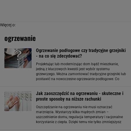
Więcej o:
ogrzewanie
Ogrzewanie podłogowe czy tradycyjne grzejniki
- na co się zdecydować?
Projektując lub modernizując dom bądź mieszkanie,
jedną z kluczowych kwestii jest wybór systemu
grzewczego. Można zamontować tradycyjne grzejniki lub
postawić na nowoczesne ogrzewanie podłogowe. Co
będzie lepsze? Poznaj wady i zalety obydwu systemów i
podejmij decyzję. Tradycyjne grzejniki
Jak zaoszczędzić na ogrzewaniu - skuteczne i
proste sposoby na niższe rachunki
Oszczędzanie na ogrzewaniu nie musi oznaczać
marznięcia. Wystarczy kilka mądrych zmian –
uszczelnienie domu, regulacja temperatury i racjonalne
korzystanie z ciepła. Dzięki temu nie tylko zmniejszysz
rachunki, ale też zadbasz o środowisko. Zadbaj o dobrą