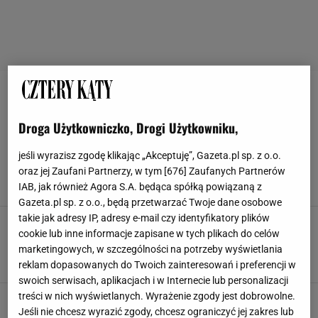
DEKORACJE BOŻONARODZENIOWE
Droga Użytkowniczko, Drogi Użytkowniku,
Jak udekorować dom na święta? Dzięki tym
prostym inspiracjom pięknie ozdobisz swoją
jeśli wyrazisz zgodę klikając „Akceptuję”, Gazeta.pl sp. z o.o.
przestrzeń
oraz jej Zaufani Partnerzy, w tym [
676
] Zaufanych Partnerów
DEKORACJE
DEKORACJE BOŻONARODZENIOWE
IAB, jak również Agora S.A. będąca spółką powiązaną z
DEKORACJE WNĘTRZ
DEKORACJE ŚWIĄTECZNE
Gazeta.pl sp. z o.o., będą przetwarzać Twoje dane osobowe
takie jak adresy IP, adresy e-mail czy identyfikatory plików
Kevin sam w domu. Najpiękniejsze filmowe
cookie lub inne informacje zapisane w tych plikach do celów
wigilie wszech czasów. Zainspirujcie się!
marketingowych, w szczególności na potrzeby wyświetlania
DEKORACJE BOŻONARODZENIOWE
DEKORACJE ŚWIĄTECZNE
INSPIRACJE
NAKRYCIE STOŁU
reklam dopasowanych do Twoich zainteresowań i preferencji w
swoich serwisach, aplikacjach i w Internecie lub personalizacji
treści w nich wyświetlanych. Wyrażenie zgody jest dobrowolne.
Choinka to obowiązkowy element świąt. Jakie
drzewko wybrać? Ekspert: Zwracajmy uwagę na
Jeśli nie chcesz wyrazić zgody, chcesz ograniczyć jej zakres lub