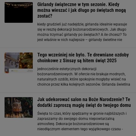
Girlandy świąteczne w tym sezonie. Kiedy
można wieszać i jak długo po świętach mogą
zostać?
kiedy grudzień już nadejdzie, girlanda idealnie wpasuje
się w resztę dekoracji bożonarodzeniowych. Jak długo
można trzymać girlandy po świętach? A ile chcesz? To
jest właśnie w nich najlepsze – girlandy świetlne nie
muszą znikać po Bożym Narodzeniu lub Nowym Roku.
Nie są typowo bożonarodzeniową ozdobą
Tego wcześniej nie było. Te drewniane ozdoby
choinkowe z Sinsay są hitem świąt 2025
jednocześnie estetycznych dekoracji
bożonarodzeniowych. W ofercie nie brakuje modnych,
naturalnych ozdób, które spokojnie mogłyby wisieć na
choince przez kilka kolejnych sezonów. Girlanda świetlna
z drewnianych domków. Hit sezonu Jednym z
największych hitów jest girlanda świetlna z drewnianych
Jak udekorować salon na Boże Narodzenie? Te
domków
dodatki zaproszą magię świąt do twojego domu
Święta to czas, który spędzamy w gronie najbliższych i
zapraszamy do swojego domu niepowtarzalną
atmosferę. Dekoracje bożonarodzeniowe są
nieodłącznym elementem tego wyjątkowego czasu -
niektórzy stawiają na drobne, zimowe akcenty, podczas