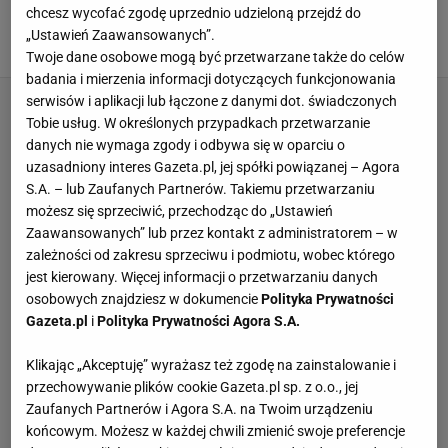
stan igieł
chcesz wycofać zgodę uprzednio udzieloną przejdź do
CHOINKA
CHOINKA DRZEWKO ŚWIĄTECZNE
„Ustawień Zaawansowanych”.
DEKORACJE BOŻONARODZENIOWE
DEKORACJE ŚWIĄTECZNE
Twoje dane osobowe mogą być przetwarzane także do celów
badania i mierzenia informacji dotyczących funkcjonowania
serwisów i aplikacji lub łączone z danymi dot. świadczonych
Tobie usług. W określonych przypadkach przetwarzanie
danych nie wymaga zgody i odbywa się w oparciu o
uzasadniony interes Gazeta.pl, jej spółki powiązanej – Agora
S.A. – lub Zaufanych Partnerów. Takiemu przetwarzaniu
możesz się sprzeciwić, przechodząc do „Ustawień
Zaawansowanych” lub przez kontakt z administratorem – w
zależności od zakresu sprzeciwu i podmiotu, wobec którego
jest kierowany. Więcej informacji o przetwarzaniu danych
osobowych znajdziesz w dokumencie
Polityka Prywatności
Gazeta.pl
i
Polityka Prywatności Agora S.A.
Klikając „Akceptuję” wyrażasz też zgodę na zainstalowanie i
przechowywanie plików cookie Gazeta.pl sp. z o.o., jej
Zaufanych Partnerów i Agora S.A. na Twoim urządzeniu
końcowym. Możesz w każdej chwili zmienić swoje preferencje