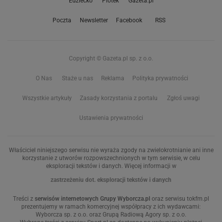
Edziecko
Plotek
Gazeta.pl
Poczta
Newsletter
Facebook
RSS
Copyright © Gazeta.pl sp. z o.o.
O Nas
Staże u nas
Reklama
Polityka prywatności
Wszystkie artykuły
Zasady korzystania z portalu
Zgłoś uwagi
Ustawienia prywatności
Właściciel niniejszego serwisu nie wyraża zgody na zwielokrotnianie ani inne
korzystanie z utworów rozpowszechnionych w tym serwisie, w celu
eksploracji tekstów i danych. Więcej informacji w
zastrzeżeniu dot. eksploracji tekstów i danych
Treści z
serwisów internetowych Grupy Wyborcza.pl
oraz serwisu tokfm.pl
prezentujemy w ramach komercyjnej współpracy z ich wydawcami:
Wyborcza sp. z o.o. oraz Grupą Radiową Agory sp. z o.o.