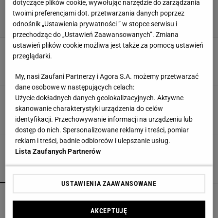
dotyczące plików cookie, wywołując narzędzie do zarządzania
twoimi preferencjami dot. przetwarzania danych poprzez
odnośnik „Ustawienia prywatności ” w stopce serwisu i
przechodząc do „Ustawień Zaawansowanych”. Zmiana
ustawień plików cookie możliwa jest także za pomocą ustawień
Stara filiżanka w roli doniczki
przeglądarki.
DEKORACJE BOŻONARODZENIOWE
DIY
GWIAZDA BETLEJEMSKA
POINSECJA
My, nasi Zaufani Partnerzy i Agora S.A. możemy przetwarzać
dane osobowe w następujących celach:
Świąteczne obrączki na serwetki
Użycie dokładnych danych geolokalizacyjnych. Aktywne
BOŻE NARODZENIE
DEKORACJE BOŻONARODZENIOWE
skanowanie charakterystyki urządzenia do celów
DEKORACJE ŚWIĄTECZNE
DIY
identyfikacji. Przechowywanie informacji na urządzeniu lub
dostęp do nich. Spersonalizowane reklamy i treści, pomiar
reklam i treści, badnie odbiorców i ulepszanie usług.
Lista Zaufanych Partnerów
POPULARNE
NAJNOWSZE
USTAWIENIA ZAAWANSOWANE
Kompaktowa bieżnia do małego mieszkania.
Ten sprzęt mieści się pod łóżko
AKCEPTUJĘ