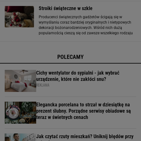
gdy inni szaleją z ozdobami zarówno wewnątrz, jak
Stroiki świąteczne w szkle
Producenci świątecznych gadżetów ścigają się w
wymyślaniu coraz bardziej oryginalnych i nietypowych
dekoracji bożonarodzeniowych. Wśród nich dużą
popularnością cieszą się od zawsze wszelkiego rodzaju
małe formy dekoracyjne, czyli stroiki. To ozdoby, które
możemy podarować komuś w prezencie
POLECAMY
Cichy wentylator do sypialni - jak wybrać
urządzenie, które nie zakłóci snu?
REKLAMA
Elegancka porcelana to strzał w dziesiątkę na
prezent ślubny. Porządne serwisy obiadowe są
teraz w świetnych cenach
Jak czytać rzuty mieszkań? Uniknij błędów przy