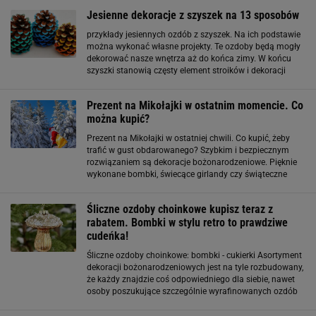
Jesienne dekoracje z szyszek na 13 sposobów
przykłady jesiennych ozdób z szyszek. Na ich podstawie
można wykonać własne projekty. Te ozdoby będą mogły
dekorować nasze wnętrza aż do końca zimy. W końcu
szyszki stanowią częsty element stroików i dekoracji
bożonarodzeniowych.
Prezent na Mikołajki w ostatnim momencie. Co
można kupić?
Prezent na Mikołajki w ostatniej chwili. Co kupić, żeby
trafić w gust obdarowanego? Szybkim i bezpiecznym
rozwiązaniem są dekoracje bożonarodzeniowe. Pięknie
wykonane bombki, świecące girlandy czy świąteczne
figurki świetnie wpisują się w klimat Mikołajek i
jednocześnie przydadzą się w domu
Śliczne ozdoby choinkowe kupisz teraz z
rabatem. Bombki w stylu retro to prawdziwe
cudeńka!
Śliczne ozdoby choinkowe: bombki - cukierki Asortyment
dekoracji bożonarodzeniowych jest na tyle rozbudowany,
że każdy znajdzie coś odpowiedniego dla siebie, nawet
osoby poszukujące szczególnie wyrafinowanych ozdób
na choinkę. Wielbicieli klimatów retro z pewnością
zachwycą oryginalne dekoracje w