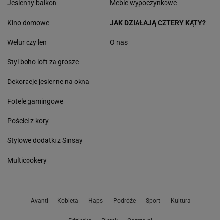
Jesienny balkon
Meble wypoczynkowe
Kino domowe
JAK DZIAŁAJĄ CZTERY KĄTY?
Welur czy len
O nas
Styl boho loft za grosze
Dekoracje jesienne na okna
Fotele gamingowe
Pościel z kory
Stylowe dodatki z Sinsay
Multicookery
Avanti
Kobieta
Haps
Podróże
Sport
Kultura