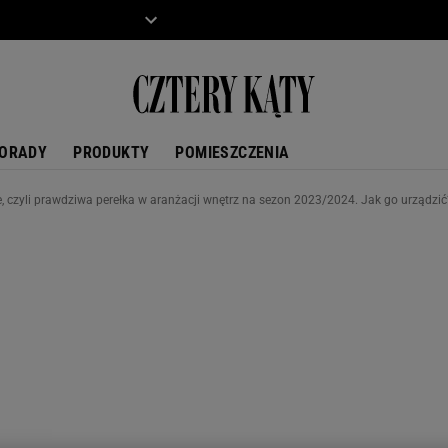
ZIECKO
MOTO
ORADY
PRODUKTY
POMIESZCZENIA
re, czyli prawdziwa perełka w aranżacji wnętrz na sezon 2023/2024. Jak go urządzić