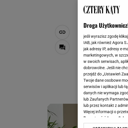
Droga Użytkownicz
Styl cottag
jeśli wyrazisz zgodę klika
wnętrz na s
IAB, jak również Agora S
jak adresy IP, adresy e-m
marketingowych, w szcze
Zofia Littwin
w swoich serwisach, aplik
17 września 2023, 17:30
dobrowolne. Jeśli nie ch
przejdź do „Ustawień Z
Styl Cottage Core 
Twoje dane osobowe mogą
uroku w połączeniu
serwisów i aplikacji lub
zainteresować? Zob
danych nie wymaga zgody 
lub Zaufanych Partnerów
lub przez kontakt z admi
Więcej informacji o prz
Prywatności Agora S.A.