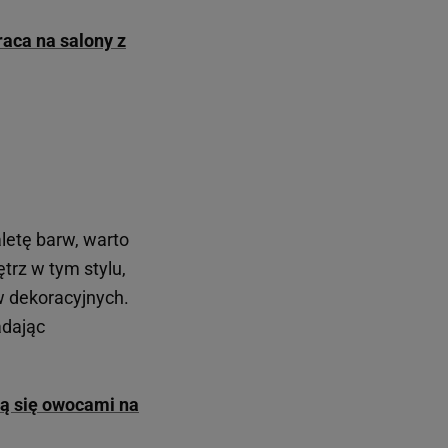
raca na salony z
letę barw, warto
ętrz w tym stylu,
w dekoracyjnych.
adając
ią się owocami na