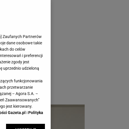
ranżacji
6
] Zaufanych Partnerów
woje dane osobowe takie
likach do celów
teresowań i preferencji
ażenie zgody jest
dę uprzednio udzieloną
iłośników sielskiego
yczących funkcjonowania
 i czy warto się tym
kach przetwarzanie
ązanej – Agora S.A. –
awień Zaawansowanych”
go jest kierowany.
ości Gazeta.pl
i
Polityka