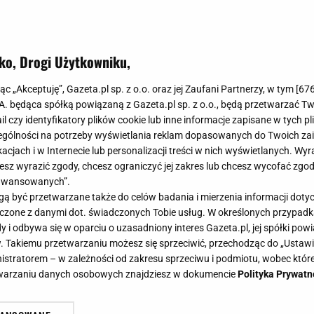
ko, Drogi Użytkowniku,
e core, czyli prawdziwa perełka w a
jąc „Akceptuję”, Gazeta.pl sp. z o.o. oraz jej Zaufani Partnerzy, w tym [
67
ezon 2023/2024. Jak go urządzić?
.A. będąca spółką powiązaną z Gazeta.pl sp. z o.o., będą przetwarzać T
ail czy identyfikatory plików cookie lub inne informacje zapisane w tych p
gólności na potrzeby wyświetlania reklam dopasowanych do Twoich zain
acjach i w Internecie lub personalizacji treści w nich wyświetlanych. Wyr
cesz wyrazić zgody, chcesz ograniczyć jej zakres lub chcesz wycofać zgo
aawansowanych”.
to obecny hit w aranżacji wnętrz, który podbija serca m
 być przetwarzane także do celów badania i mierzenia informacji dot
 z subtelną estetyką vintage. Jak to wygląda w praktyce
 łączone z danymi dot. świadczonych Tobie usług. W określonych przypad
acz teraz!
i odbywa się w oparciu o uzasadniony interes Gazeta.pl, jej spółki powi
. Takiemu przetwarzaniu możesz się sprzeciwić, przechodząc do „Ust
nistratorem – w zależności od zakresu sprzeciwu i podmiotu, wobec które
etwarzaniu danych osobowych znajdziesz w dokumencie
Polityka Prywatn