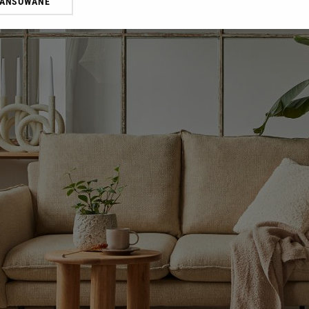
WANSOWANE
żasz też zgodę na zainstalowanie i przechowywanie plików cookie Gazeta.p
gora S.A. na Twoim urządzeniu końcowym. Możesz w każdej chwili zmien
 wywołując narzędzie do zarządzania twoimi preferencjami dot. przetw
ywatności ” w stopce serwisu i przechodząc do „Ustawień Zaawansowan
st także za pomocą ustawień przeglądarki.
rzy i Agora S.A. możemy przetwarzać dane osobowe w następujących cel
 geolokalizacyjnych. Aktywne skanowanie charakterystyki urządzenia do
 na urządzeniu lub dostęp do nich. Spersonalizowane reklamy i treści, p
zanie usług.
Lista Zaufanych Partnerów