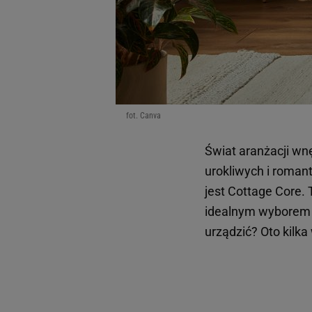
fot. Canva
Świat aranżacji wnę
urokliwych i roman
jest Cottage Core. 
idealnym wyborem n
urządzić? Oto kilk