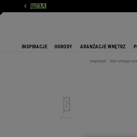
WIADOMOŚCI
NEXT
SPORT
PLOTEK
D
INSPIRACJE
OGRODY
ARANŻACJE WNĘTRZ
P
inspiracje
Styl cottage co