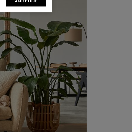
AKCEPTUJĘ
l sp. z o.o., jej
ić swoje preferencje
arzania danych poprzez
ych”. Zmiana ustawień
ach:
 celów identyfikacji.
omiar reklam i treści,