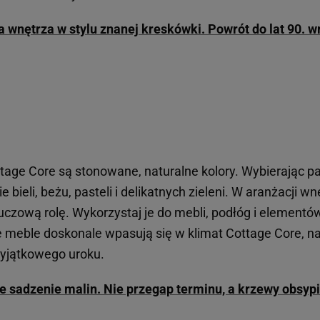
 wnętrza w stylu znanej kreskówki. Powrót do lat 90. w
tage Core są stonowane, naturalne kolory. Wybierając pa
 bieli, beżu, pasteli i delikatnych zieleni. W aranżacji wn
czową rolę. Wykorzystaj je do mebli, podłóg i elementó
ge meble doskonale wpasują się w klimat Cottage Core, n
yjątkowego uroku.
e sadzenie malin. Nie przegap terminu, a krzewy obsyp