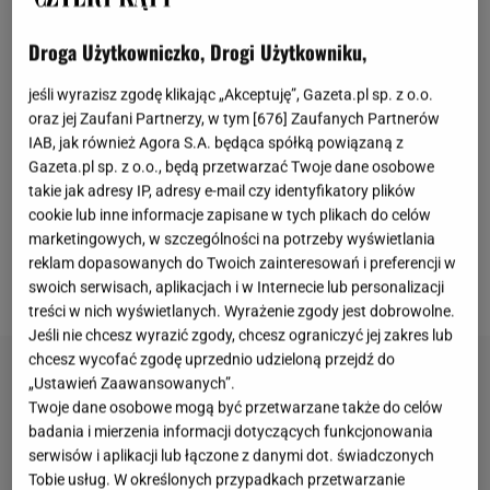
wzorników kolorystycznych. Od ponad dwudziestu
lat ogłasza on swój
"Color of the Year", czyli kolor
Droga Użytkowniczko, Drogi Użytkowniku,
roku - jeden z najbardziej wpływowych wyróżnień,
jeśli wyrazisz zgodę klikając „Akceptuję”, Gazeta.pl sp. z o.o.
jakie w świecie designu, mody i kultury wizualnej
oraz jej Zaufani Partnerzy, w tym [
676
] Zaufanych Partnerów
może otrzymać barwa. To nie zwykły konkurs, a
IAB, jak również Agora S.A. będąca spółką powiązaną z
szeroko komentowane w mediach i branży
Gazeta.pl sp. z o.o., będą przetwarzać Twoje dane osobowe
przewidywanie trendu, który w przyszłym roku
takie jak adresy IP, adresy e-mail czy identyfikatory plików
cookie lub inne informacje zapisane w tych plikach do celów
ukształtuje paletę kolorystyczną nie tylko we
marketingowych, w szczególności na potrzeby wyświetlania
wnętrzach i modzie, ale i reklamie, produkcji - a
reklam dopasowanych do Twoich zainteresowań i preferencji w
bywa, że i w świecie sztuki.
swoich serwisach, aplikacjach i w Internecie lub personalizacji
treści w nich wyświetlanych. Wyrażenie zgody jest dobrowolne.
Jeśli nie chcesz wyrazić zgody, chcesz ograniczyć jej zakres lub
chcesz wycofać zgodę uprzednio udzieloną przejdź do
„Ustawień Zaawansowanych”.
Twoje dane osobowe mogą być przetwarzane także do celów
badania i mierzenia informacji dotyczących funkcjonowania
serwisów i aplikacji lub łączone z danymi dot. świadczonych
Tobie usług. W określonych przypadkach przetwarzanie