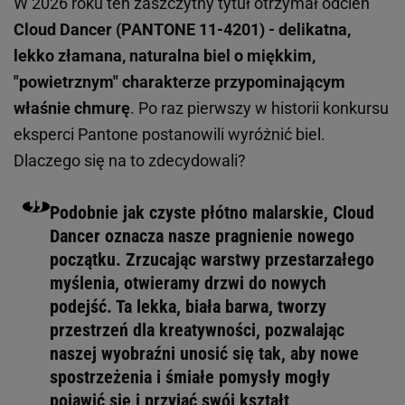
W 2026 roku ten zaszczytny tytuł otrzymał odcień
Cloud Dancer (PANTONE 11-4201) - delikatna,
lekko złamana, naturalna biel o miękkim,
"powietrznym" charakterze przypominającym
właśnie chmurę
. Po raz pierwszy w historii konkursu
eksperci Pantone postanowili wyróżnić biel.
Dlaczego się na to zdecydowali?
Podobnie jak czyste płótno malarskie, Cloud
Dancer oznacza nasze pragnienie nowego
początku. Zrzucając warstwy przestarzałego
myślenia, otwieramy drzwi do nowych
podejść. Ta lekka, biała barwa, tworzy
przestrzeń dla kreatywności, pozwalając
naszej wyobraźni unosić się tak, aby nowe
spostrzeżenia i śmiałe pomysły mogły
pojawić się i przyjąć swój kształt