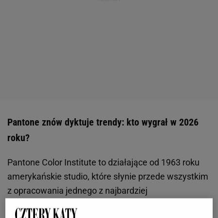
Pantone znów dyktuje trendy: kto wygrał w 2026
roku?
Pantone Color Institute to działające od 1963 roku
amerykańskie studio, które słynie przede wszystkim
z opracowania jednego z najbardziej
rozpoznawalnych i powszechnie używanych