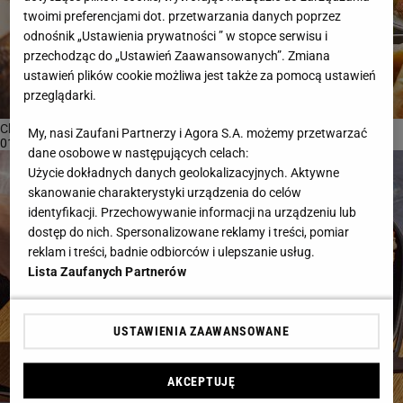
twoimi preferencjami dot. przetwarzania danych poprzez
odnośnik „Ustawienia prywatności ” w stopce serwisu i
przechodząc do „Ustawień Zaawansowanych”. Zmiana
ustawień plików cookie możliwa jest także za pomocą ustawień
przeglądarki.
Chrupiące skrzydełka w kilka minut i bez tłuszczu? Ten sprzęt...
My, nasi Zaufani Partnerzy i Agora S.A. możemy przetwarzać
01-09-2025 13:55
dane osobowe w następujących celach:
Użycie dokładnych danych geolokalizacyjnych. Aktywne
skanowanie charakterystyki urządzenia do celów
identyfikacji. Przechowywanie informacji na urządzeniu lub
dostęp do nich. Spersonalizowane reklamy i treści, pomiar
reklam i treści, badnie odbiorców i ulepszanie usług.
Lista Zaufanych Partnerów
USTAWIENIA ZAAWANSOWANE
AKCEPTUJĘ