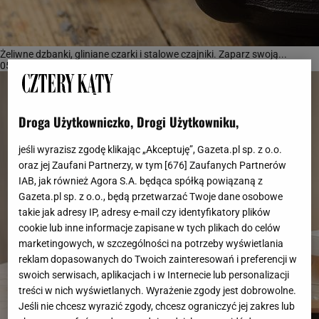
Żeliwne dzbanki, gliniane czarki i stalowe czajniki. Zaparz swoją...
05-10-2025 14:50
Droga Użytkowniczko, Drogi Użytkowniku,
jeśli wyrazisz zgodę klikając „Akceptuję”, Gazeta.pl sp. z o.o.
oraz jej Zaufani Partnerzy, w tym [
676
] Zaufanych Partnerów
IAB, jak również Agora S.A. będąca spółką powiązaną z
Gazeta.pl sp. z o.o., będą przetwarzać Twoje dane osobowe
takie jak adresy IP, adresy e-mail czy identyfikatory plików
cookie lub inne informacje zapisane w tych plikach do celów
marketingowych, w szczególności na potrzeby wyświetlania
reklam dopasowanych do Twoich zainteresowań i preferencji w
swoich serwisach, aplikacjach i w Internecie lub personalizacji
treści w nich wyświetlanych. Wyrażenie zgody jest dobrowolne.
Jeśli nie chcesz wyrazić zgody, chcesz ograniczyć jej zakres lub