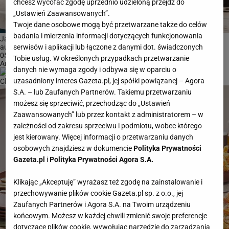
chcesz wycofać zgodę uprzednio udzieloną przejdź do
„Ustawień Zaawansowanych”.
Twoje dane osobowe mogą być przetwarzane także do celów
badania i mierzenia informacji dotyczących funkcjonowania
Jaki ekspres do kawy wybrać - kapsułkowy, kolbowy czy
serwisów i aplikacji lub łączone z danymi dot. świadczonych
automatyczny?...
05-10-2025 14:48
Tobie usług. W określonych przypadkach przetwarzanie
Artykuł sponsorowany
danych nie wymaga zgody i odbywa się w oparciu o
uzasadniony interes Gazeta.pl, jej spółki powiązanej – Agora
Charakterystyka dobrego sejfu biurowego
S.A. – lub Zaufanych Partnerów. Takiemu przetwarzaniu
możesz się sprzeciwić, przechodząc do „Ustawień
Zaawansowanych” lub przez kontakt z administratorem – w
zależności od zakresu sprzeciwu i podmiotu, wobec którego
jest kierowany. Więcej informacji o przetwarzaniu danych
osobowych znajdziesz w dokumencie
Polityka Prywatności
Gazeta.pl
i
Polityka Prywatności Agora S.A.
Klikając „Akceptuję” wyrażasz też zgodę na zainstalowanie i
przechowywanie plików cookie Gazeta.pl sp. z o.o., jej
Zaufanych Partnerów i Agora S.A. na Twoim urządzeniu
końcowym. Możesz w każdej chwili zmienić swoje preferencje
dotyczące plików cookie, wywołując narzędzie do zarządzania