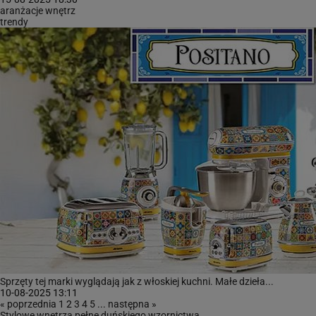
aranżacje wnętrz
trendy
Sprzęty tej marki wyglądają jak z włoskiej kuchni. Małe dzieła...
10-08-2025 13:11
« poprzednia
1
2
3
4
5
...
następna »
Stylowe wnętrza pełne duńskiego wzornictwa