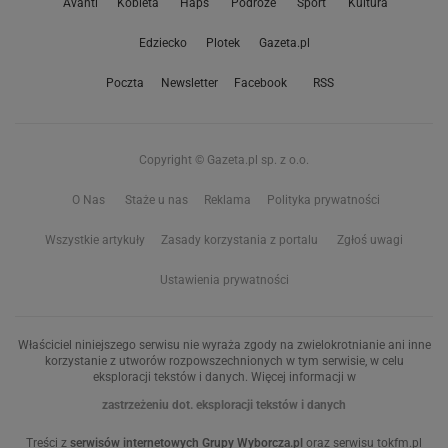
Avanti
Kobieta
Haps
Podróże
Sport
Kultura
Edziecko
Plotek
Gazeta.pl
Poczta
Newsletter
Facebook
RSS
Copyright © Gazeta.pl sp. z o.o.
O Nas
Staże u nas
Reklama
Polityka prywatności
Wszystkie artykuły
Zasady korzystania z portalu
Zgłoś uwagi
Ustawienia prywatności
Właściciel niniejszego serwisu nie wyraża zgody na zwielokrotnianie ani inne
korzystanie z utworów rozpowszechnionych w tym serwisie, w celu
eksploracji tekstów i danych. Więcej informacji w
zastrzeżeniu dot. eksploracji tekstów i danych
Treści z
serwisów internetowych Grupy Wyborcza.pl
oraz serwisu tokfm.pl