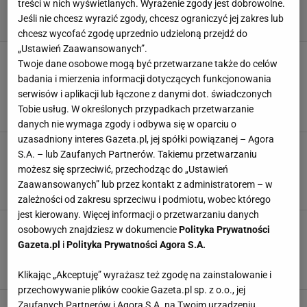
treści w nich wyświetlanych. Wyrażenie zgody jest dobrowolne.
Jeśli nie chcesz wyrazić zgody, chcesz ograniczyć jej zakres lub
chcesz wycofać zgodę uprzednio udzieloną przejdź do
„Ustawień Zaawansowanych”.
Masz dość koszenia trawy? Znam na to sposób
Twoje dane osobowe mogą być przetwarzane także do celów
- tak oszczędzisz czas i odpoczniesz w
badania i mierzenia informacji dotyczących funkcjonowania
weekend
serwisów i aplikacji lub łączone z danymi dot. świadczonych
Magdalena Pastwa, W materiale zamieszczono
Tobie usług. W określonych przypadkach przetwarzanie
6 SIERPNIA 2026, 17:47
linki i grafiki reklamowe,
danych nie wymaga zgody i odbywa się w oparciu o
uzasadniony interes Gazeta.pl, jej spółki powiązanej – Agora
Piękny stół na garden party nie wymaga
S.A. – lub Zaufanych Partnerów. Takiemu przetwarzaniu
wielkiego budżetu. Nasze pomysły zachwycą
możesz się sprzeciwić, przechodząc do „Ustawień
Twoich gości
Zaawansowanych” lub przez kontakt z administratorem – w
6 SIERPNIA 2026, 13:18
Anna Chlebus,
zależności od zakresu sprzeciwu i podmiotu, wobec którego
jest kierowany. Więcej informacji o przetwarzaniu danych
Domowe obowiązki jako malarstwo sakralne.
osobowych znajdziesz w dokumencie
Polityka Prywatności
Dorota Kuźnik w DESA Unicum z nowym cyklem
Gazeta.pl
i
Polityka Prywatności Agora S.A.
obrazów
MATERIAŁ PROMOCYJNY PR
Klikając „Akceptuję” wyrażasz też zgodę na zainstalowanie i
przechowywanie plików cookie Gazeta.pl sp. z o.o., jej
W Sinsay zostały już ostatnie sztuki - te firany
Zaufanych Partnerów i Agora S.A. na Twoim urządzeniu