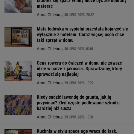
kładłeś się spać? Winny może być źle dobrany
materac
30 LIPCA 2026, 20:32
Anna Chlebus,
Mała lodówka w sypialni przestała kojarzyć się
wyłącznie z hotelem. Coraz więcej osób chce
taki sprzęt w domu
30 LIPCA 2026, 07:01
Anna Chlebus,
Cena roweru do ćwiczeń w domu nie zawsze
idzie w parze z jakością. Sprawdzamy, który
sprawdzi się najlepiej
29 LIPCA 2026, 19:22
Anna Chlebus,
Kiedy sadzić lawendę do gruntu, jak ją
przycinać? Zbyt częste podlewanie szkodzi
bardziej niż susza
29 LIPCA 2026, 10:31
Anna Chlebus,
Kuchnia w stylu space age wraca do łask.