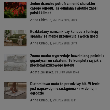
Jedno drzewko potrafi zmienić charakter
całego ogrodu. Ta odmiana świetnie znosi
polski klimat
25 LIPCA 2026, 20:24
Anna Chlebus,
Rozkładany narożnik czy kanapa z funkcją
spania? Te meble przenocują Twoich gości
24 LIPCA 2026, 08:13
Anna Chlebus,
Znana marka wyprzedaje bawełnianą pościel z
gigantycznym rabatem. Te komplety są jak z
pięciogwiazdkowego hotelu
23 LIPCA 2026, 19:44
Agata Zielińska,
Diatomitowa mata to prawdziwy hit. W lecie
jest naprawdę niezastąpiona - i w domu, i
ogrodzie
23 LIPCA 2026, 19:11
Anna Chlebus,