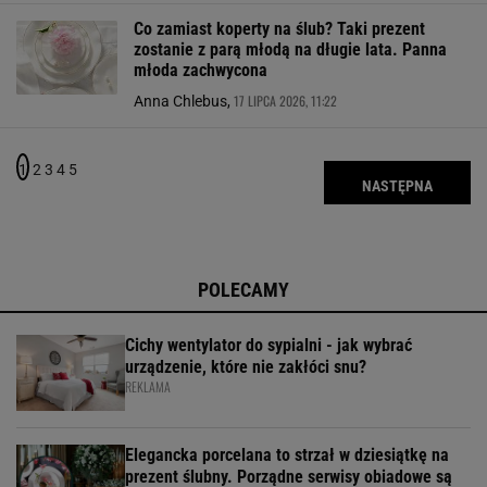
Co zamiast koperty na ślub? Taki prezent
zostanie z parą młodą na długie lata. Panna
młoda zachwycona
17 LIPCA 2026, 11:22
Anna Chlebus,
1
2
3
4
5
NASTĘPNA
POLECAMY
Cichy wentylator do sypialni - jak wybrać
urządzenie, które nie zakłóci snu?
REKLAMA
Elegancka porcelana to strzał w dziesiątkę na
prezent ślubny. Porządne serwisy obiadowe są