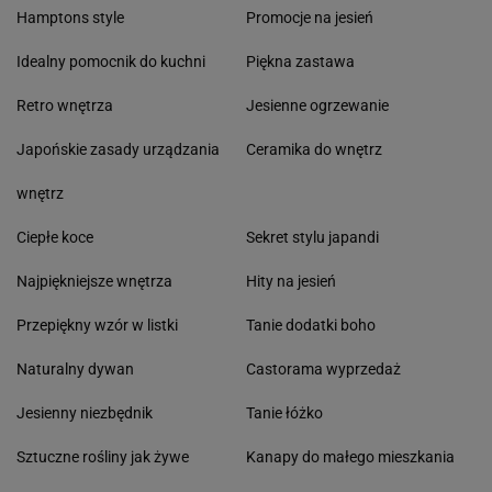
Hamptons style
Promocje na jesień
Idealny pomocnik do kuchni
Piękna zastawa
Retro wnętrza
Jesienne ogrzewanie
Japońskie zasady urządzania
Ceramika do wnętrz
wnętrz
Ciepłe koce
Sekret stylu japandi
Najpiękniejsze wnętrza
Hity na jesień
Przepiękny wzór w listki
Tanie dodatki boho
Naturalny dywan
Castorama wyprzedaż
Jesienny niezbędnik
Tanie łóżko
Sztuczne rośliny jak żywe
Kanapy do małego mieszkania