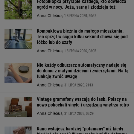
Fotopułapka przyłapie każdego, kto odwiedza
ogród w nocy. Jeża, sarnę i złodzieja też
1 SIERPNIA 2026, 20:32
Anna Chlebus,
Kompaktowa bieżnia do małego mieszkania.
Ten sprzęt w ciągu kilku sekund chowa się pod
łóżko lub do szafy
1 SIERPNIA 2026, 08:07
Anna Chlebus,
Nie każdy odkurzacz automatyczny nadaje się
do domu z małymi dziećmi i zwierzętami. Na tą
funkcję zwróć uwagę
31 LIPCA 2026, 21:13
Anna Chlebus,
Vintage gramofony wracają do łask. Polacy na
nowo pokochali vinyle i urządzają wnętrza retro
31 LIPCA 2026, 06:29
Anna Chlebus,
Rano wstajesz bardziej "połamany" niż kiedy