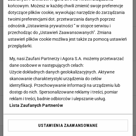
za 25 zł odmieniły wnętrze mojego salonu
końcowym. Możesz w każdej chwili zmienić swoje preferencje
dotyczące plików cookie, wywołując narzędzie do zarządzania
Magdalena Pastwa, W materiale zamieszczono
5 SIERPNIA 2026, 20:14
linki i grafiki reklamowe,
twoimi preferencjami dot. przetwarzania danych poprzez
odnośnik „Ustawienia prywatności ” w stopce serwisu i
przechodząc do „Ustawień Zaawansowanych”. Zmiana
Jeden szczegół w salonie, a zapach od razu się
zmienia - zapłaciłam za niego grosze w Sinsay
ustawień plików cookie możliwa jest także za pomocą ustawień
przeglądarki.
Magdalena Pastwa, W materiale zamieszczono
4 SIERPNIA 2026, 19:36
linki i grafiki reklamowe,
My, nasi Zaufani Partnerzy i Agora S.A. możemy przetwarzać
dane osobowe w następujących celach:
Kochały je nasze babcie. Garnki żeliwne są
Użycie dokładnych danych geolokalizacyjnych. Aktywne
niezastąpione w letniej i jesiennej kuchni. I
skanowanie charakterystyki urządzenia do celów
wyglądają świetnie
identyfikacji. Przechowywanie informacji na urządzeniu lub
2 SIERPNIA 2026, 20:11
Anna Chlebus,
dostęp do nich. Spersonalizowane reklamy i treści, pomiar
reklam i treści, badnie odbiorców i ulepszanie usług.
Jedna mała zmiana, a cały salon wygląda
Lista Zaufanych Partnerów
inaczej. Każdy gość pyta mnie o ten dywan
2 SIERPNIA 2026, 07:41
Anna Chlebus,
USTAWIENIA ZAAWANSOWANE