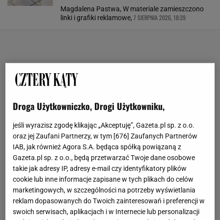
Magdalena Pastwa, W materiale zamieszczono
7 SIERPNIA 2026, 18:39
linki i grafiki reklamowe,
Droga Użytkowniczko, Drogi Użytkowniku,
jeśli wyrazisz zgodę klikając „Akceptuję”, Gazeta.pl sp. z o.o.
oraz jej Zaufani Partnerzy, w tym [
676
] Zaufanych Partnerów
IAB, jak również Agora S.A. będąca spółką powiązaną z
Gazeta.pl sp. z o.o., będą przetwarzać Twoje dane osobowe
takie jak adresy IP, adresy e-mail czy identyfikatory plików
cookie lub inne informacje zapisane w tych plikach do celów
marketingowych, w szczególności na potrzeby wyświetlania
reklam dopasowanych do Twoich zainteresowań i preferencji w
swoich serwisach, aplikacjach i w Internecie lub personalizacji