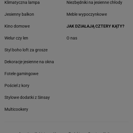
Klimatyczna lampa
Niezbędniki na jesienne chłody
Jesienny balkon
Meble wypoczynkowe
Kino domowe
JAK DZIAŁAJĄ CZTERY KĄTY?
Welur czy len
O nas
Styl boho loft za grosze
Dekoracje jesienne na okna
Fotele gamingowe
Pościel z kory
Stylowe dodatki z Sinsay
Multicookery