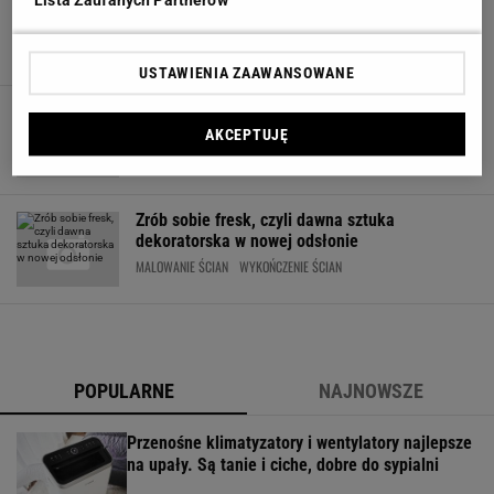
Szafirowy odcień granatu Kolorem Roku 2013
Lista Zaufanych Partnerów
FARBY DO ŚCIAN
KOLOR ŚCIAN
MALOWANIE ŚCIAN
USTAWIENIA ZAAWANSOWANE
Bezpieczna, wydajna, trwała i efektowna farba
do wnętrz
AKCEPTUJĘ
FARBY DO WNĘTRZ
MALOWANIE ŚCIAN
Zrób sobie fresk, czyli dawna sztuka
dekoratorska w nowej odsłonie
MALOWANIE ŚCIAN
WYKOŃCZENIE ŚCIAN
POPULARNE
NAJNOWSZE
Przenośne klimatyzatory i wentylatory najlepsze
na upały. Są tanie i ciche, dobre do sypialni