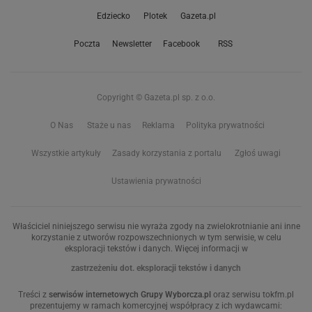
Edziecko
Plotek
Gazeta.pl
Poczta
Newsletter
Facebook
RSS
Copyright © Gazeta.pl sp. z o.o.
O Nas
Staże u nas
Reklama
Polityka prywatności
Wszystkie artykuły
Zasady korzystania z portalu
Zgłoś uwagi
Ustawienia prywatności
Właściciel niniejszego serwisu nie wyraża zgody na zwielokrotnianie ani inne
korzystanie z utworów rozpowszechnionych w tym serwisie, w celu
eksploracji tekstów i danych. Więcej informacji w
zastrzeżeniu dot. eksploracji tekstów i danych
Treści z
serwisów internetowych Grupy Wyborcza.pl
oraz serwisu tokfm.pl
prezentujemy w ramach komercyjnej współpracy z ich wydawcami: