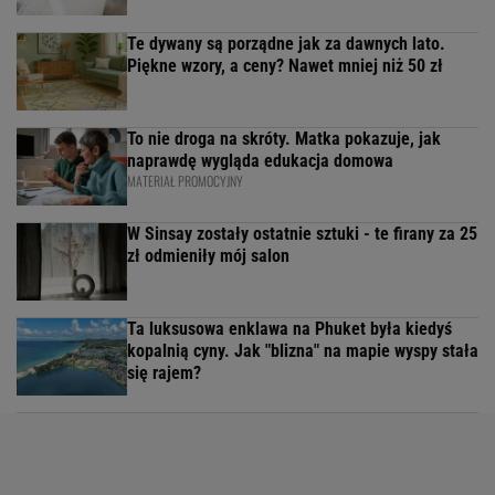
Te dywany są porządne jak za dawnych lato.
Piękne wzory, a ceny? Nawet mniej niż 50 zł
To nie droga na skróty. Matka pokazuje, jak
naprawdę wygląda edukacja domowa
MATERIAŁ PROMOCYJNY
W Sinsay zostały ostatnie sztuki - te firany za 25
zł odmieniły mój salon
Ta luksusowa enklawa na Phuket była kiedyś
kopalnią cyny. Jak "blizna" na mapie wyspy stała
się rajem?