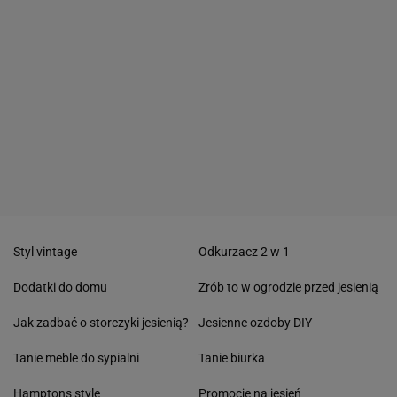
Styl vintage
Odkurzacz 2 w 1
Dodatki do domu
Zrób to w ogrodzie przed jesienią
Jak zadbać o storczyki jesienią?
Jesienne ozdoby DIY
Tanie meble do sypialni
Tanie biurka
Hamptons style
Promocje na jesień