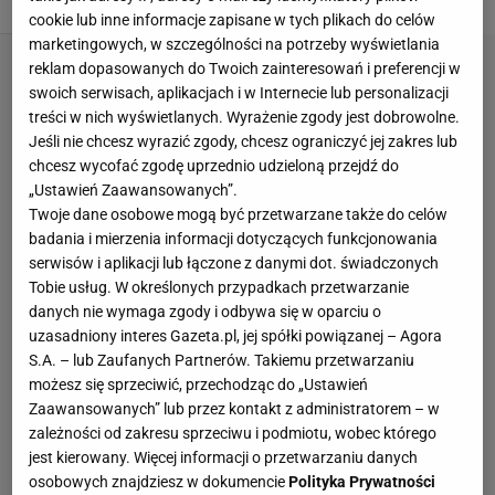
cookie lub inne informacje zapisane w tych plikach do celów
marketingowych, w szczególności na potrzeby wyświetlania
reklam dopasowanych do Twoich zainteresowań i preferencji w
swoich serwisach, aplikacjach i w Internecie lub personalizacji
treści w nich wyświetlanych. Wyrażenie zgody jest dobrowolne.
Jeśli nie chcesz wyrazić zgody, chcesz ograniczyć jej zakres lub
chcesz wycofać zgodę uprzednio udzieloną przejdź do
„Ustawień Zaawansowanych”.
Twoje dane osobowe mogą być przetwarzane także do celów
badania i mierzenia informacji dotyczących funkcjonowania
serwisów i aplikacji lub łączone z danymi dot. świadczonych
Tobie usług. W określonych przypadkach przetwarzanie
danych nie wymaga zgody i odbywa się w oparciu o
uzasadniony interes Gazeta.pl, jej spółki powiązanej – Agora
S.A. – lub Zaufanych Partnerów. Takiemu przetwarzaniu
możesz się sprzeciwić, przechodząc do „Ustawień
Zaawansowanych” lub przez kontakt z administratorem – w
zależności od zakresu sprzeciwu i podmiotu, wobec którego
jest kierowany. Więcej informacji o przetwarzaniu danych
osobowych znajdziesz w dokumencie
Polityka Prywatności