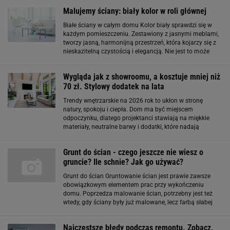
Malujemy ściany: biały kolor w roli głównej
Białe ściany w całym domu Kolor biały sprawdzi się w
każdym pomieszczeniu. Zestawiony z jasnymi meblami,
tworzy jasną, harmonijną przestrzeń, która kojarzy się z
nieskazitelną czystością i elegancją. Nie jest to może
najbardziej praktyczne rozwiązanie - białe ściany i meble
szybciej się brudzą, ale
Wygląda jak z showroomu, a kosztuje mniej niż
70 zł. Stylowy dodatek na lata
Trendy wnętrzarskie na 2026 rok to ukłon w stronę
natury, spokoju i ciepła. Dom ma być miejscem
odpoczynku, dlatego projektanci stawiają na miękkie
materiały, neutralne barwy i dodatki, które nadają
wnętrzom przyjazny rytm. Zamiast chłodnego
minimalizmu do łask wracają detale, które wprowadzają
Grunt do ścian - czego jeszcze nie wiesz o
gruncie? Ile schnie? Jak go używać?
Grunt do ścian Gruntowanie ścian jest prawie zawsze
obowiązkowym elementem prac przy wykończeniu
domu. Poprzedza malowanie ścian, potrzebny jest też
wtedy, gdy ściany były już malowane, lecz farbą słabej
jakości. Nie wszyscy zdają sobie sprawę, jak wiele zalet
ma grunt do ścian. Prócz oczywistych
Najczęstsze błędy podczas remontu. Zobacz,