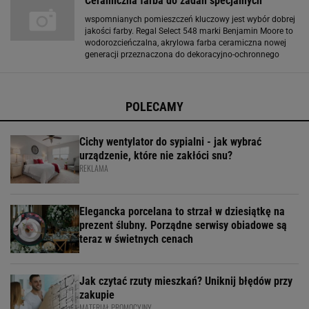
Ceramiczna farba do zadań specjalnych
nowy
wspomnianych pomieszczeń kluczowy jest wybór dobrej
jakości farby. Regal Select 548 marki Benjamin Moore to
wodorozcieńczalna, akrylowa farba ceramiczna nowej
generacji przeznaczona do dekoracyjno-ochronnego
malowania ścian wewnętrznych. W recepturze produktu
zastosowano technologię usuwania zabrudzeń
POLECAMY
Cichy wentylator do sypialni - jak wybrać
urządzenie, które nie zakłóci snu?
REKLAMA
Elegancka porcelana to strzał w dziesiątkę na
prezent ślubny. Porządne serwisy obiadowe są
teraz w świetnych cenach
Jak czytać rzuty mieszkań? Uniknij błędów przy
zakupie
MATERIAŁ PROMOCYJNY