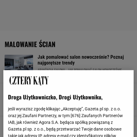
MALOWANIE ŚCIAN
Jak pomalować salon nowocześnie? Poznaj
najgorętsze trendy
ARANŻACJA SALONU
JAK POMALOWAĆ SALON NOWOCZEŚNIE
KOLORY ŚCIAN
MALOWANIE ŚCIAN
Jaki kolor pasuje do butelkowej zieleni? To
połączenie odmieni i podkreśli każde wnętrze
Droga Użytkowniczko, Drogi Użytkowniku,
ARANŻACJE WNĘTRZ
BUTELKOWA ZIELEŃ
DODATKI DO DOMU
MALOWANIE ŚCIAN
jeśli wyrazisz zgodę klikając „Akceptuję”, Gazeta.pl sp. z o.o.
oraz jej Zaufani Partnerzy, w tym [
676
] Zaufanych Partnerów
IAB, jak również Agora S.A. będąca spółką powiązaną z
Malujemy ściany: biały kolor w roli głównej
Gazeta.pl sp. z o.o., będą przetwarzać Twoje dane osobowe
ARANŻACJE WNĘTRZ
BIAŁY
BIEL
KOLORY
takie jak adresy IP, adresy e-mail czy identyfikatory plików