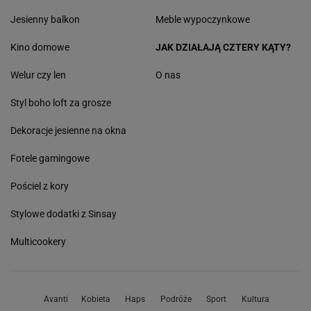
Jesienny balkon
Meble wypoczynkowe
Kino domowe
JAK DZIAŁAJĄ CZTERY KĄTY?
Welur czy len
O nas
Styl boho loft za grosze
Dekoracje jesienne na okna
Fotele gamingowe
Pościel z kory
Stylowe dodatki z Sinsay
Multicookery
Avanti
Kobieta
Haps
Podróże
Sport
Kultura