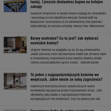
taniej. I jeszcze dostaniesz kupon na kolejne
zakupy
naszych wnętrzach w dużej mierze nadają im charakteru
i wywołują w nas określone emocje. Nawet jeśli są
klasyczne i stonowane, to te odświeżone, bez plamek i
odprysknięć, po prostu potrafią cieszyć oko. Malowanie
ścian? Bez tego ani rusz! Będąc w Castoramie, najlepiej
od razu zaopatrzyć się w zestaw malarski
Barwy neutralne? Co to jest? Jak wybierać
neutralne kolory?
chętnie również ze względu na to, że są uniwersalne.
Jeżeli zamarzy nam się wymiana mebli lub zmiana stylu
w mieszkaniu, malowanie ścian będzie zbędne, dzięki
czemu zaoszczędzimy sporo czasu. Jednak barwy
neutralne to nie tylko brązy, beże i biel. Do neutralnych
zalicza się wiele innych barw, od jasnych
To jeden z najpopularniejszych kolorów we
wnętrzach. Jakie niesie ze sobą zagrożenia?
niektórych kolorystycznych zależnościach warto
dowiedzieć się jeszcze przed malowaniem ścian. Jest
określany, jako jeden z najczęstszych kolorów
występujących we wnętrzach. Czy na pewno jest tak
uniwersalny, jak mogłoby się to wydawać? Według
psychologii kolorów symbolizuje prostotę, klarowność,