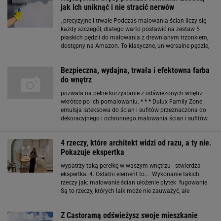
jak ich uniknąć i nie stracić nerwów
, precyzyjne i trwałe Podczas malowania ścian liczy się
każdy szczegół, dlatego warto postawić na zestaw 5
płaskich pędzli do malowania z drewnianym trzonkiem,
dostępny na Amazon. To klasyczne, uniwersalne pędzle,
które sprawdzą się zarówno przy malowaniu ścian, jak i
detali. Ich włosie równomiernie
Bezpieczna, wydajna, trwała i efektowna farba
do wnętrz
pozwala na pełne korzystanie z odświeżonych wnętrz
wkrótce po ich pomalowaniu. * * * Dulux Family Zone
emulsja lateksowa do ścian i sufitów przeznaczona do
dekoracyjnego i ochronnego malowania ścian i sufitów
wewnątrz pomieszczeń, w tym m.in. w budynkach
mieszkalnych, użyteczności publicznej, służby
4 rzeczy, które architekt widzi od razu, a ty nie.
Pokazuje ekspertka
wypatrzy taką perełkę w waszym wnętrzu - stwierdza
ekspertka. 4. Ostatni element to... Wykonanie takich
rzeczy jak: malowanie ścian ułożenie płytek fugowanie
Są to rzeczy, których laik może nie zauważyć, ale
architektowi będą się one rzucać w oczy. Szczególnie,
jeśli są źle wykonane. Na co zwracać uwagę
Z Castoramą odświeżysz swoje mieszkanie