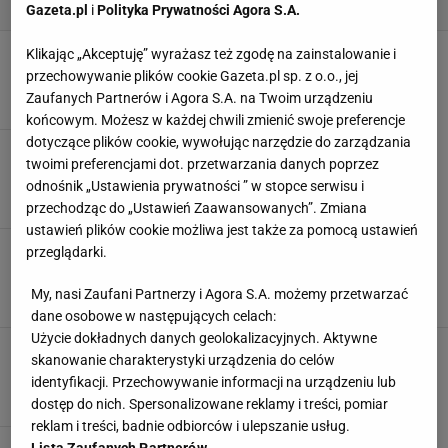
Gazeta.pl
i
Polityka Prywatności Agora S.A.
Malowanie ścian i sufitu - krok po kroku
Klikając „Akceptuję” wyrażasz też zgodę na zainstalowanie i
MALOWANIE ŚCIAN
przechowywanie plików cookie Gazeta.pl sp. z o.o., jej
Zaufanych Partnerów i Agora S.A. na Twoim urządzeniu
końcowym. Możesz w każdej chwili zmienić swoje preferencje
dotyczące plików cookie, wywołując narzędzie do zarządzania
Jakie kolory połączą Polaków?
twoimi preferencjami dot. przetwarzania danych poprzez
FARBY DO WNĘTRZ
MALOWANIE ŚCIAN
ŚCIANY DEKORACYJNE
odnośnik „Ustawienia prywatności ” w stopce serwisu i
przechodząc do „Ustawień Zaawansowanych”. Zmiana
ustawień plików cookie możliwa jest także za pomocą ustawień
Gładź szpachlowa Baumit FinoFinish S
przeglądarki.
BUDOWA
GŁADŹ GIPSOWA
MALOWANIE ŚCIAN
MATERIAŁY WYKOŃCZENIOWE
My, nasi Zaufani Partnerzy i Agora S.A. możemy przetwarzać
dane osobowe w następujących celach:
Użycie dokładnych danych geolokalizacyjnych. Aktywne
Szafirowy odcień granatu Kolorem Roku 2013
skanowanie charakterystyki urządzenia do celów
FARBY DO ŚCIAN
KOLOR ŚCIAN
MALOWANIE ŚCIAN
identyfikacji. Przechowywanie informacji na urządzeniu lub
dostęp do nich. Spersonalizowane reklamy i treści, pomiar
reklam i treści, badnie odbiorców i ulepszanie usług.