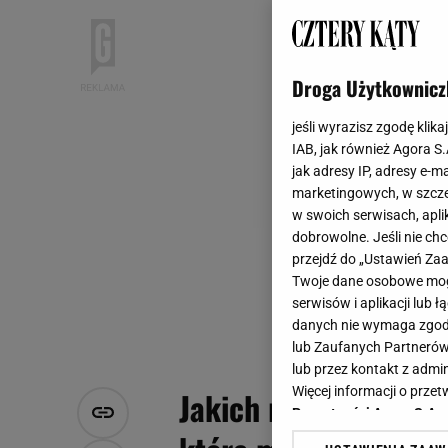
Droga Użytkownicz
jeśli wyrazisz zgodę klika
IAB, jak również Agora S
jak adresy IP, adresy e-m
marketingowych, w szcze
w swoich serwisach, aplik
dobrowolne. Jeśli nie ch
przejdź do „Ustawień Z
Twoje dane osobowe mogą
serwisów i aplikacji lub
danych nie wymaga zgody 
lub Zaufanych Partnerów
lub przez kontakt z admi
Więcej informacji o prz
Jakich rzeczy nie rob
Prywatności Agora S.A.