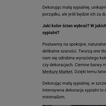
Dekorując małą sypialnię, unikajm
porządku, ale jeśli będzie ich za d
Jaki kolor ścian wybrać? W jakic
sypialni?
Postawmy na spokojne, naturalne 
delikatne szarości. Tworzą one tł
nam się odrobina wyrazistego ko
czy dekoracjach. Ciemne barwy 
Merkury Market
. Dzięki temu łat
Dekorując małą sypialnię, w szcz
Intensywna dekoracja sypialni to d
minimalizm.