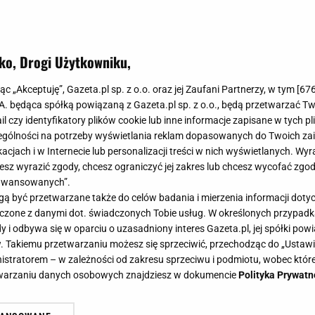
ko, Drogi Użytkowniku,
jąc „Akceptuję”, Gazeta.pl sp. z o.o. oraz jej Zaufani Partnerzy, w tym [
67
.A. będąca spółką powiązaną z Gazeta.pl sp. z o.o., będą przetwarzać T
ail czy identyfikatory plików cookie lub inne informacje zapisane w tych p
gólności na potrzeby wyświetlania reklam dopasowanych do Twoich zain
acjach i w Internecie lub personalizacji treści w nich wyświetlanych. Wyr
cesz wyrazić zgody, chcesz ograniczyć jej zakres lub chcesz wycofać zgo
aawansowanych”.
 być przetwarzane także do celów badania i mierzenia informacji dot
 łączone z danymi dot. świadczonych Tobie usług. W określonych przypad
i odbywa się w oparciu o uzasadniony interes Gazeta.pl, jej spółki powi
. Takiemu przetwarzaniu możesz się sprzeciwić, przechodząc do „Ust
nistratorem – w zależności od zakresu sprzeciwu i podmiotu, wobec które
etwarzaniu danych osobowych znajdziesz w dokumencie
Polityka Prywatn
ić, dekorując sypialnię? 3 rzeczy,