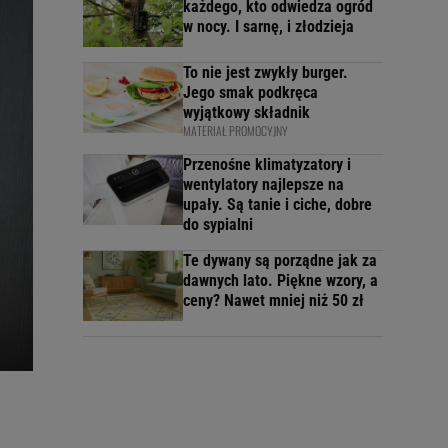
każdego, kto odwiedza ogród
w nocy. I sarnę, i złodzieja
To nie jest zwykły burger.
Jego smak podkręca
wyjątkowy składnik
MATERIAŁ PROMOCYJNY
Przenośne klimatyzatory i
wentylatory najlepsze na
upały. Są tanie i ciche, dobre
do sypialni
Te dywany są porządne jak za
dawnych lato. Piękne wzory, a
ceny? Nawet mniej niż 50 zł