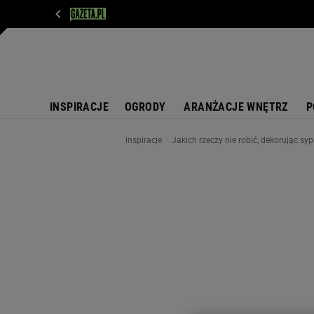
WIADOMOŚCI
NEXT
SPORT
PLOTEK
D
INSPIRACJE
OGRODY
ARANŻACJE WNĘTRZ
P
inspiracje
Jakich rzeczy nie robić, dekorując sy