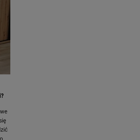
i?
owe
się
zić
o,