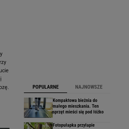
zy
rzy
ucie
i
POPULARNE
NAJNOWSZE
ozę.
Kompaktowa bieżnia do
małego mieszkania. Ten
sprzęt mieści się pod łóżko
Fotopułapka przyłapie