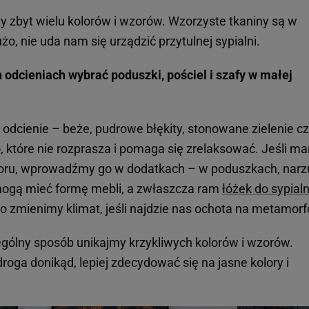
y zbyt wielu kolorów i wzorów. Wzorzyste tkaniny są w
użo, nie uda nam się urządzić przytulnej sypialni.
h odcieniach wybrać poduszki, pościel i szafy w małej
odcienie – beże, pudrowe błękity, stonowane zielenie c
o, które nie rozprasza i pomaga się zrelaksować. Jeśli ma
loru, wprowadźmy go w dodatkach – w poduszkach, narz
mogą mieć formę mebli, a zwłaszcza ram
łóżek do sypialn
wo zmienimy klimat, jeśli najdzie nas ochota na metamorf
ególny sposób unikajmy krzykliwych kolorów i wzorów.
roga donikąd, lepiej zdecydować się na jasne kolory i