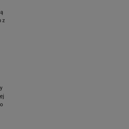
zą
n z
ty
ej
 o