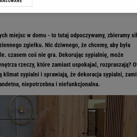
limat
WANSOWANE
żasz też zgodę na zainstalowanie i przechowywanie plików cookie Gazeta.p
gora S.A. na Twoim urządzeniu końcowym. Możesz w każdej chwili zmien
 wywołując narzędzie do zarządzania twoimi preferencjami dot. przetw
ywatności ” w stopce serwisu i przechodząc do „Ustawień Zaawansowan
st także za pomocą ustawień przeglądarki.
zych miejsc w domu - to tutaj odpoczywamy, zbieramy si
rzy i Agora S.A. możemy przetwarzać dane osobowe w następujących cel
ziennego zgiełku. Nic dziwnego, że chcemy, aby była
 geolokalizacyjnych. Aktywne skanowanie charakterystyki urządzenia do
Ale. czasem coś nie gra. Dekorując sypialnię, może
 na urządzeniu lub dostęp do nich. Spersonalizowane reklamy i treści, p
zanie usług.
Lista Zaufanych Partnerów
trza rzeczy, które zamiast uspokajać, rozpraszają? O
ą klimat sypialni i sprawiają, że dekoracja sypialni, zami
tandetna, niepotrzebna i niefunkcjonalna.