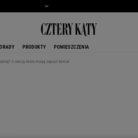
ZIECKO
MOTO
ORADY
PRODUKTY
POMIESZCZENIA
pialnię? 3 rzeczy, które mogą zepsuć klimat