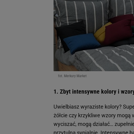
fot. Merkury Market
1. Zbyt intensywne kolory i wzor
Uwielbiasz wyraziste kolory? Supe
żółcie czy krzykliwe wzory mogą 
wyciszać, mogą działać… zupełnie 
przytulną sypialnię. Intensywne b