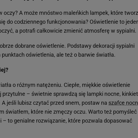
i w oczy? A może mnóstwo maleńkich lampek, które twor
 się do codziennego funkcjonowania? Oświetlenie to jede
czyć, a potrafi całkowicie zmienić atmosferę w sypialni.
 dobrze dobrane oświetlenie. Podstawy dekoracji sypialni
punktach oświetlenia, ale też o barwie światła.
iej?
światła o różnym natężeniu. Ciepłe, miękkie oświetlenie
j przytulne – świetnie sprawdzą się lampki nocne, kinkie
. A jeśli lubisz czytać przed snem, postaw na
szafce nocn
m światłem, które nie zmęczy oczu. Warto też pomyśleć
i – to genialne rozwiązanie, które pozwala dopasować