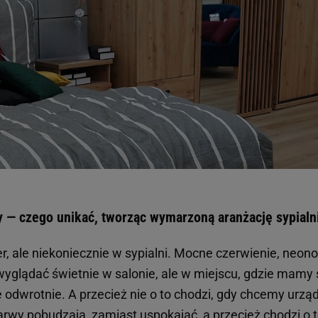
y — czego unikać, tworząc wymarzoną aranżację sypialn
r, ale niekoniecznie w sypialni. Mocne czerwienie, neon
wyglądać świetnie w salonie, ale w miejscu, gdzie mamy 
odwrotnie. A przecież nie o to chodzi, gdy chcemy urząd
arwy pobudzają, zamiast uspokajać, a przecież chodzi o t