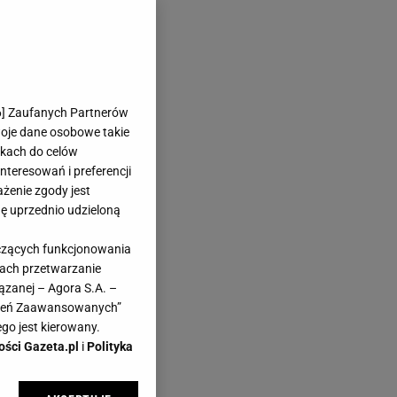
6
] Zaufanych Partnerów
woje dane osobowe takie
likach do celów
teresowań i preferencji
ażenie zgody jest
dę uprzednio udzieloną
yczących funkcjonowania
kach przetwarzanie
ązanej – Agora S.A. –
awień Zaawansowanych”
go jest kierowany.
ości Gazeta.pl
i
Polityka