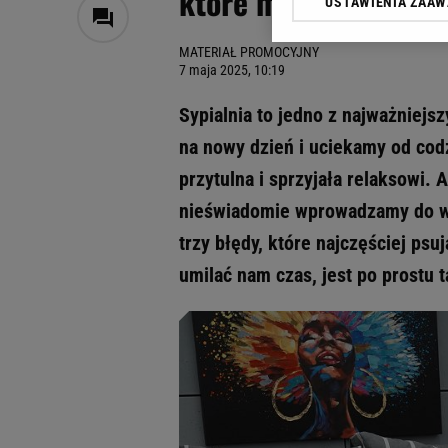
które mogą zepsuć k
USTAWIENIA ZAA
Klikając „Akceptuję” wyra
Zaufanych Partnerów i A
MATERIAŁ PROMOCYJNY
dotyczące plików cookie,
7 maja 2025, 10:19
odnośnik „Ustawienia pr
plików cookie możliwa je
Sypialnia to jedno z najważniejs
My, nasi Zaufani Partne
na nowy dzień i uciekamy od cod
Użycie dokładnych danych
przytulna i sprzyjała relaksowi. 
Przechowywanie informacji
badnie odbiorców i uleps
nieświadomie wprowadzamy do wnę
trzy błędy, które najczęściej psuj
umilać nam czas, jest po prostu 