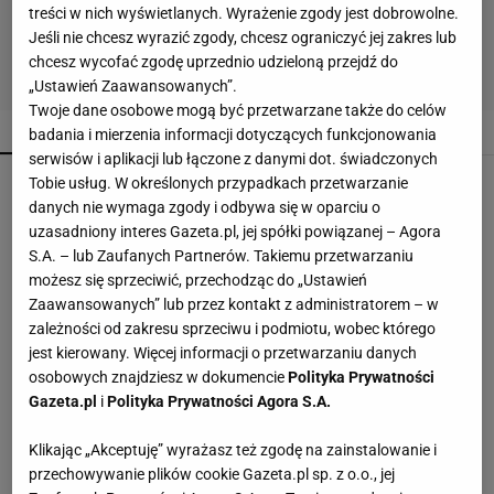
treści w nich wyświetlanych. Wyrażenie zgody jest dobrowolne.
Jeśli nie chcesz wyrazić zgody, chcesz ograniczyć jej zakres lub
chcesz wycofać zgodę uprzednio udzieloną przejdź do
„Ustawień Zaawansowanych”.
Twoje dane osobowe mogą być przetwarzane także do celów
POPULARNE
NAJNOWSZE
badania i mierzenia informacji dotyczących funkcjonowania
serwisów i aplikacji lub łączone z danymi dot. świadczonych
Przenośne klimatyzatory i wentylatory najlepsze
Tobie usług. W określonych przypadkach przetwarzanie
na upały. Są tanie i ciche, dobre do sypialni
danych nie wymaga zgody i odbywa się w oparciu o
uzasadniony interes Gazeta.pl, jej spółki powiązanej – Agora
S.A. – lub Zaufanych Partnerów. Takiemu przetwarzaniu
Te dywany są porządne jak za dawnych lato.
możesz się sprzeciwić, przechodząc do „Ustawień
Piękne wzory, a ceny? Nawet mniej niż 50 zł
Zaawansowanych” lub przez kontakt z administratorem – w
zależności od zakresu sprzeciwu i podmiotu, wobec którego
jest kierowany. Więcej informacji o przetwarzaniu danych
Edukacja domowa nie dla każdego. Jak
osobowych znajdziesz w dokumencie
Polityka Prywatności
rozpoznać, że dziecko potrzebuje innego modelu
Gazeta.pl
i
Polityka Prywatności Agora S.A.
nauki?
MATERIAŁ PROMOCYJNY
Klikając „Akceptuję” wyrażasz też zgodę na zainstalowanie i
W Sinsay zostały ostatnie sztuki - te firany za 25
przechowywanie plików cookie Gazeta.pl sp. z o.o., jej