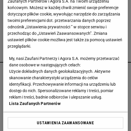
zł odmieniły mój salon
Zaufanych Partnerów i Agora S.A. na Twoim urządzeniu
końcowym. Możesz w każdej chwili zmienić swoje preferencje
dotyczące plików cookie, wywołując narzędzie do zarządzania
Ta luksusowa enklawa na Phuket była kiedyś
twoimi preferencjami dot. przetwarzania danych poprzez
kopalnią cyny. Jak "blizna" na mapie wyspy stała
odnośnik „Ustawienia prywatności ” w stopce serwisu i
się rajem?
przechodząc do „Ustawień Zaawansowanych”. Zmiana
ustawień plików cookie możliwa jest także za pomocą ustawień
przeglądarki.
POLECAMY
My, nasi Zaufani Partnerzy i Agora S.A. możemy przetwarzać
dane osobowe w następujących celach:
Cichy wentylator do sypialni - jak wybrać
Użycie dokładnych danych geolokalizacyjnych. Aktywne
urządzenie, które nie zakłóci snu?
skanowanie charakterystyki urządzenia do celów
REKLAMA
identyfikacji. Przechowywanie informacji na urządzeniu lub
dostęp do nich. Spersonalizowane reklamy i treści, pomiar
reklam i treści, badnie odbiorców i ulepszanie usług.
Elegancka porcelana to strzał w dziesiątkę na
Lista Zaufanych Partnerów
prezent ślubny. Porządne serwisy obiadowe są
teraz w świetnych cenach
USTAWIENIA ZAAWANSOWANE
Jak czytać rzuty mieszkań? Uniknij błędów przy