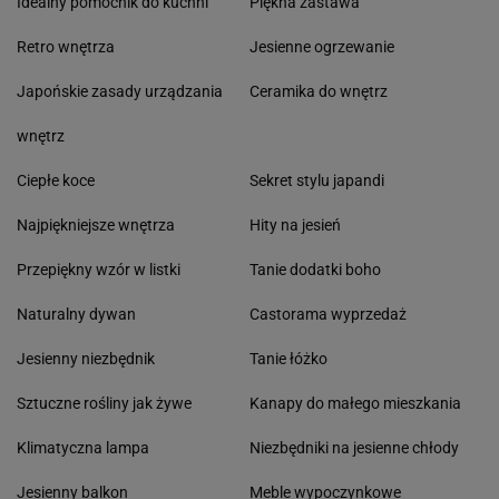
Idealny pomocnik do kuchni
Piękna zastawa
Retro wnętrza
Jesienne ogrzewanie
Japońskie zasady urządzania
Ceramika do wnętrz
wnętrz
Ciepłe koce
Sekret stylu japandi
Najpiękniejsze wnętrza
Hity na jesień
Przepiękny wzór w listki
Tanie dodatki boho
Naturalny dywan
Castorama wyprzedaż
Jesienny niezbędnik
Tanie łóżko
Sztuczne rośliny jak żywe
Kanapy do małego mieszkania
Klimatyczna lampa
Niezbędniki na jesienne chłody
Jesienny balkon
Meble wypoczynkowe