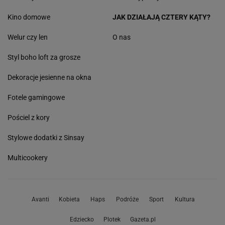
Kino domowe
JAK DZIAŁAJĄ CZTERY KĄTY?
Welur czy len
O nas
Styl boho loft za grosze
Dekoracje jesienne na okna
Fotele gamingowe
Pościel z kory
Stylowe dodatki z Sinsay
Multicookery
Avanti
Kobieta
Haps
Podróże
Sport
Kultura
Edziecko
Plotek
Gazeta.pl