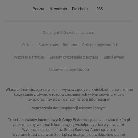
Poczta
Newsletter
Facebook
RSS
Copyright © Gazeta.pl sp. z o.o.
O Nas
Staże u nas
Reklama
Polityka prywatności
Wszystkie artykuły
Zasady korzystania z portalu
Zgłoś uwagi
Ustawienia prywatności
Właściciel niniejszego serwisu nie wyraża zgody na zwielokrotnianie ani inne
korzystanie z utworów rozpowszechnionych w tym serwisie, w celu
eksploracji tekstów i danych. Więcej informacji w
zastrzeżeniu dot. eksploracji tekstów i danych
Treści z
serwisów internetowych Grupy Wyborcza.pl
oraz serwisu tokfm.pl
prezentujemy w ramach komercyjnej współpracy z ich wydawcami:
Wyborcza sp. z o.o. oraz Grupą Radiową Agory sp. z o.o.
Wybrane treści z serwisu Sport.pl są dostępne po wykupieniu płatnej