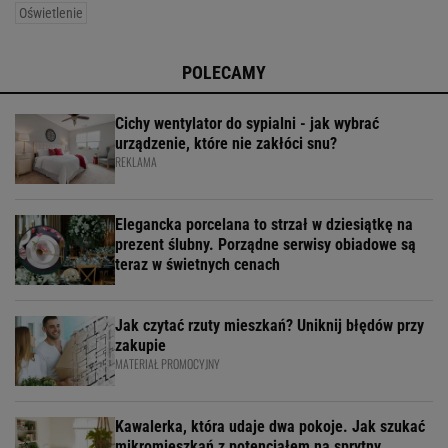
Oświetlenie
POLECAMY
Cichy wentylator do sypialni - jak wybrać
urządzenie, które nie zakłóci snu?
REKLAMA
Elegancka porcelana to strzał w dziesiątkę na
prezent ślubny. Porządne serwisy obiadowe są
teraz w świetnych cenach
Jak czytać rzuty mieszkań? Uniknij błędów przy
zakupie
MATERIAŁ PROMOCYJNY
Kawalerka, która udaje dwa pokoje. Jak szukać
mikromieszkań z potencjałem na sprytny