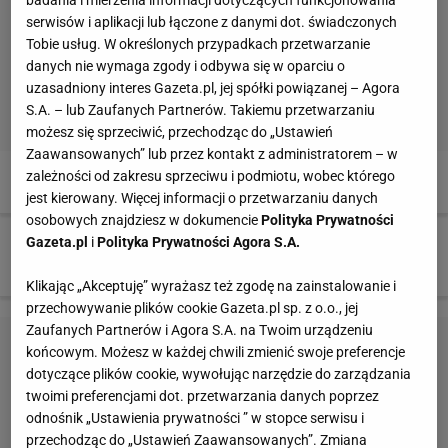
serwisów i aplikacji lub łączone z danymi dot. świadczonych
Tobie usług. W określonych przypadkach przetwarzanie
danych nie wymaga zgody i odbywa się w oparciu o
uzasadniony interes Gazeta.pl, jej spółki powiązanej – Agora
S.A. – lub Zaufanych Partnerów. Takiemu przetwarzaniu
możesz się sprzeciwić, przechodząc do „Ustawień
Zaawansowanych” lub przez kontakt z administratorem – w
2 z 10
zależności od zakresu sprzeciwu i podmiotu, wobec którego
jest kierowany. Więcej informacji o przetwarzaniu danych
osobowych znajdziesz w dokumencie
Polityka Prywatności
Gazeta.pl
i
Polityka Prywatności Agora S.A.
3 z 10
Klikając „Akceptuję” wyrażasz też zgodę na zainstalowanie i
przechowywanie plików cookie Gazeta.pl sp. z o.o., jej
Zaufanych Partnerów i Agora S.A. na Twoim urządzeniu
końcowym. Możesz w każdej chwili zmienić swoje preferencje
dotyczące plików cookie, wywołując narzędzie do zarządzania
twoimi preferencjami dot. przetwarzania danych poprzez
odnośnik „Ustawienia prywatności ” w stopce serwisu i
przechodząc do „Ustawień Zaawansowanych”. Zmiana