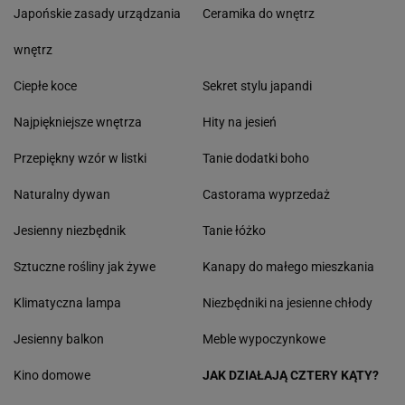
Japońskie zasady urządzania
Ceramika do wnętrz
wnętrz
Ciepłe koce
Sekret stylu japandi
Najpiękniejsze wnętrza
Hity na jesień
Przepiękny wzór w listki
Tanie dodatki boho
Naturalny dywan
Castorama wyprzedaż
Jesienny niezbędnik
Tanie łóżko
Sztuczne rośliny jak żywe
Kanapy do małego mieszkania
Klimatyczna lampa
Niezbędniki na jesienne chłody
Jesienny balkon
Meble wypoczynkowe
Kino domowe
JAK DZIAŁAJĄ CZTERY KĄTY?