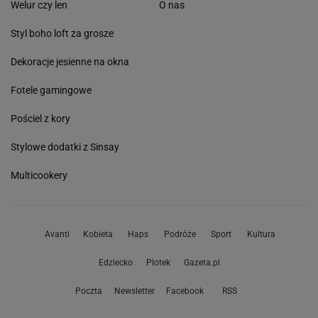
Welur czy len
O nas
Styl boho loft za grosze
Dekoracje jesienne na okna
Fotele gamingowe
Pościel z kory
Stylowe dodatki z Sinsay
Multicookery
Avanti
Kobieta
Haps
Podróże
Sport
Kultura
Edziecko
Plotek
Gazeta.pl
Poczta
Newsletter
Facebook
RSS