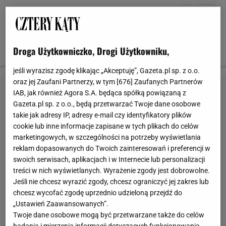
1 z 10
Droga Użytkowniczko, Drogi Użytkowniku,
jeśli wyrazisz zgodę klikając „Akceptuję”, Gazeta.pl sp. z o.o.
oraz jej Zaufani Partnerzy, w tym [
676
] Zaufanych Partnerów
IAB, jak również Agora S.A. będąca spółką powiązaną z
Gazeta.pl sp. z o.o., będą przetwarzać Twoje dane osobowe
takie jak adresy IP, adresy e-mail czy identyfikatory plików
cookie lub inne informacje zapisane w tych plikach do celów
marketingowych, w szczególności na potrzeby wyświetlania
reklam dopasowanych do Twoich zainteresowań i preferencji w
swoich serwisach, aplikacjach i w Internecie lub personalizacji
treści w nich wyświetlanych. Wyrażenie zgody jest dobrowolne.
Jeśli nie chcesz wyrazić zgody, chcesz ograniczyć jej zakres lub
chcesz wycofać zgodę uprzednio udzieloną przejdź do
„Ustawień Zaawansowanych”.
Twoje dane osobowe mogą być przetwarzane także do celów
badania i mierzenia informacji dotyczących funkcjonowania