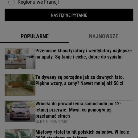
Regionu we Francji
NASTĘPNE PYTANIE
POPULARNE
NAJNOWSZE
Przenośne klimatyzatory i wentylatory najlepsze
na upały. Są tanie i ciche, dobre do sypialni
Te dywany są porządne jak za dawnych lato.
Piękne wzory, a ceny? Nawet mniej niż 50 zł
Wróciła do prowadzenia samochodu po 12-
letniej przerwie. Mówi, co pomogło jej
przełamać strach
MATERIAŁ PROMOCYJNY
Miętowy =fotel to hit polskich salonów. W lecie