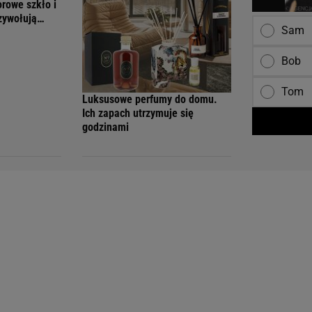
orowe szkło i
rzywołują
Sam
Bob
Tom
Luksusowe perfumy do domu.
Ich zapach utrzymuje się
godzinami