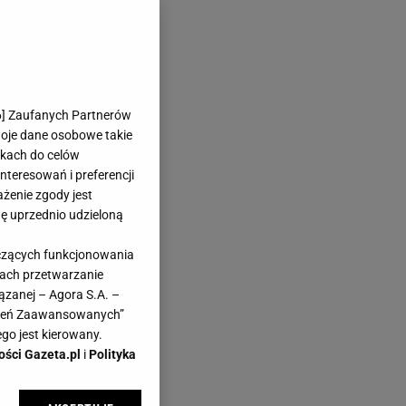
6
] Zaufanych Partnerów
woje dane osobowe takie
likach do celów
teresowań i preferencji
ażenie zgody jest
dę uprzednio udzieloną
yczących funkcjonowania
kach przetwarzanie
ązanej – Agora S.A. –
awień Zaawansowanych”
go jest kierowany.
ości Gazeta.pl
i
Polityka