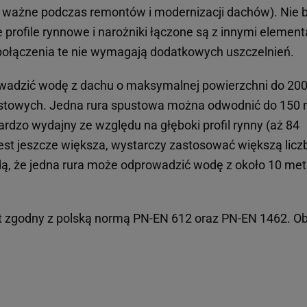
 ważne podczas remontów i modernizacji dachów). Nie 
e profile rynnowe i narożniki łączone są z innymi elemen
 połączenia te nie wymagają dodatkowych uszczelnień.
adzić wodę z dachu o maksymalnej powierzchni do 20
ustowych. Jedna rura spustowa można odwodnić do 150
rdzo wydajny ze względu na głęboki profil rynny (aż 84
est jeszcze większa, wystarczy zastosować większą licz
adą, że jedna rura może odprowadzić wodę z około 10 me
 zgodny z polską normą PN-EN 612 oraz PN-EN 1462. Ob