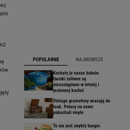
bez
tami
0
 m2
POPULARNE
NAJNOWSZE
bę
trów
Kochały je nasze babcie.
Garnki żeliwne są
niezastąpione w letniej i
jesiennej kuchni
jęty
Vintage gramofony wracają do
łask. Polacy na nowo
pokochali vinyle
To nie jest zwykły burger.