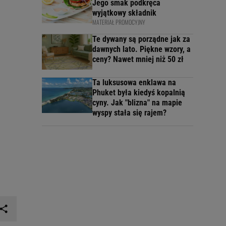
Jego smak podkręca
wyjątkowy składnik
MATERIAŁ PROMOCYJNY
Te dywany są porządne jak za
dawnych lato. Piękne wzory, a
ceny? Nawet mniej niż 50 zł
Ta luksusowa enklawa na
Phuket była kiedyś kopalnią
cyny. Jak "blizna" na mapie
wyspy stała się rajem?