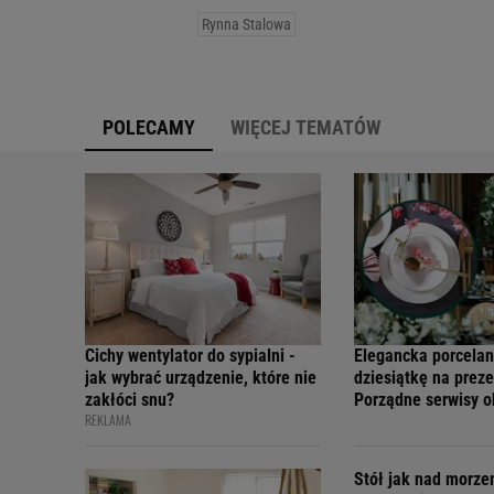
Rynna Stalowa
POLECAMY
WIĘCEJ TEMATÓW
Cichy wentylator do sypialni -
Elegancka porcelan
jak wybrać urządzenie, które nie
dziesiątkę na preze
zakłóci snu?
Porządne serwisy 
REKLAMA
teraz w świetnych 
Stół jak nad morz