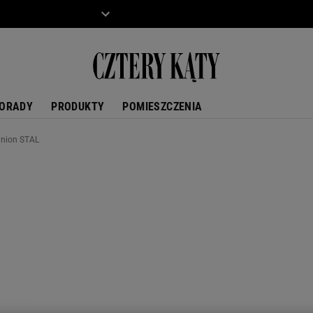
ZIECKO
MOTO
ORADY
PRODUKTY
POMIESZCZENIA
anion STAL