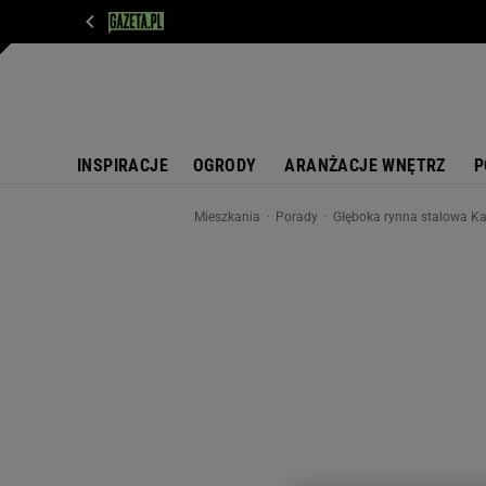
WIADOMOŚCI
NEXT
SPORT
PLOTEK
D
INSPIRACJE
OGRODY
ARANŻACJE WNĘTRZ
P
Mieszkania
Porady
Głęboka rynna stalowa K