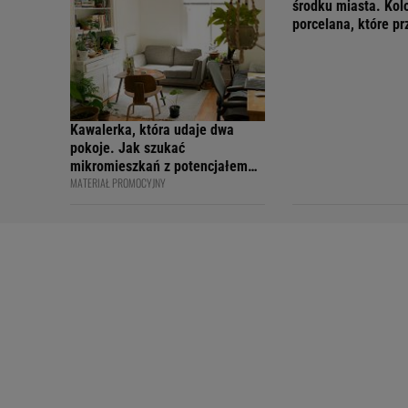
środku miasta. Kol
porcelana, które p
wakacyjny nastrój
Kawalerka, która udaje dwa
pokoje. Jak szukać
mikromieszkań z potencjałem
MATERIAŁ PROMOCYJNY
na sprytny podział?