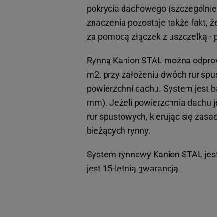
pokrycia dachowego (szczególnie
znaczenia pozostaje także fakt, ż
za pomocą złączek z uszczelką -
Rynną Kanion STAL można odprow
m2, przy założeniu dwóch rur sp
powierzchni dachu. System jest ba
mm). Jeżeli powierzchnia dachu j
rur spustowych, kierując się zas
bieżących rynny.
System rynnowy Kanion STAL jest
jest 15-letnią gwarancją .