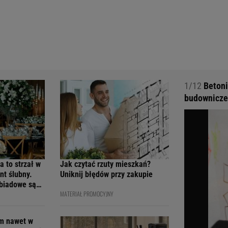
1/12
Betoni
budownicze
a to strzał w
Jak czytać rzuty mieszkań?
nt ślubny.
Uniknij błędów przy zakupie
obiadowe są
MATERIAŁ PROMOCYJNY
cenach
em nawet w