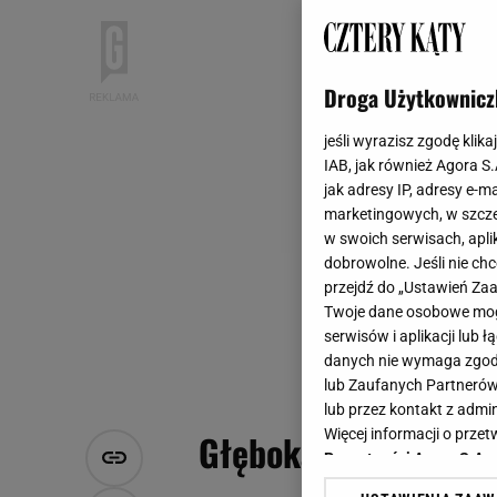
Droga Użytkownicz
jeśli wyrazisz zgodę klika
IAB, jak również Agora S
jak adresy IP, adresy e-m
marketingowych, w szcze
w swoich serwisach, aplik
dobrowolne. Jeśli nie ch
przejdź do „Ustawień Z
Twoje dane osobowe mogą
serwisów i aplikacji lub
danych nie wymaga zgody 
lub Zaufanych Partnerów
lub przez kontakt z admi
Więcej informacji o prz
Głęboka rynna stalo
Prywatności Agora S.A.