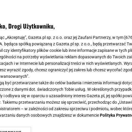
ko, Drogi Użytkowniku,
jąc „Akceptuję”, Gazeta.pl sp. z o.o. oraz jej Zaufani Partnerzy, w tym [
67
.A. będąca spółką powiązaną z Gazeta.pl sp. z o.o., będą przetwarzać T
ail czy identyfikatory plików cookie lub inne informacje zapisane w tych p
gólności na potrzeby wyświetlania reklam dopasowanych do Twoich zain
acjach i w Internecie lub personalizacji treści w nich wyświetlanych. Wyr
cesz wyrazić zgody, chcesz ograniczyć jej zakres lub chcesz wycofać zgo
aawansowanych”.
 być przetwarzane także do celów badania i mierzenia informacji dot
 łączone z danymi dot. świadczonych Tobie usług. W określonych przypad
i odbywa się w oparciu o uzasadniony interes Gazeta.pl, jej spółki powi
. Takiemu przetwarzaniu możesz się sprzeciwić, przechodząc do „Ust
nistratorem – w zależności od zakresu sprzeciwu i podmiotu, wobec które
etwarzaniu danych osobowych znajdziesz w dokumencie
Polityka Prywatn
wa Kanion STAL