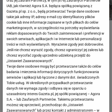
oraz jej Zaufani Partnerzy, w tym [
676
] Zaufanych Partnerów
IAB, jak również Agora S.A. będąca spółką powiązaną z
Gazeta.pl sp. z o.o., będą przetwarzać Twoje dane osobowe
takie jak adresy IP, adresy e-mail czy identyfikatory plików
cookie lub inne informacje zapisane w tych plikach do celów
Vasile87Tugurlan, fot. shutterstock
marketingowych, w szczególności na potrzeby wyświetlania
reklam dopasowanych do Twoich zainteresowań i preferencji w
OTWÓRZ GALERIĘ
(3)
swoich serwisach, aplikacjach i w Internecie lub personalizacji
treści w nich wyświetlanych. Wyrażenie zgody jest dobrowolne.
Dla jednych kawa to tylko napój, a dla innych
Jeśli nie chcesz wyrazić zgody, chcesz ograniczyć jej zakres lub
prawdziwa pasja. Parzenie kawy stało się sztuką,
chcesz wycofać zgodę uprzednio udzieloną przejdź do
„Ustawień Zaawansowanych”.
którą można dopasować do swojego stylu życia. Na
Twoje dane osobowe mogą być przetwarzane także do celów
rynku dostępne są różne akcesoria, które ułatwiają
badania i mierzenia informacji dotyczących funkcjonowania
przygotowanie tej pysznej, aromatycznej filiżanki, od
serwisów i aplikacji lub łączone z danymi dot. świadczonych
Tobie usług. W określonych przypadkach przetwarzanie
ekspresów ciśnieniowych po kawiarki elektryczne, a
danych nie wymaga zgody i odbywa się w oparciu o
także metody przelewowe. Każdy sposób ma swoje
uzasadniony interes Gazeta.pl, jej spółki powiązanej – Agora
zalety, a wybór zależy od tego, jaką kawę najbardziej
S.A. – lub Zaufanych Partnerów. Takiemu przetwarzaniu
możesz się sprzeciwić, przechodząc do „Ustawień
lubimy i jak dużo czasu chcemy poświęcić na jej
Zaawansowanych” lub przez kontakt z administratorem – w