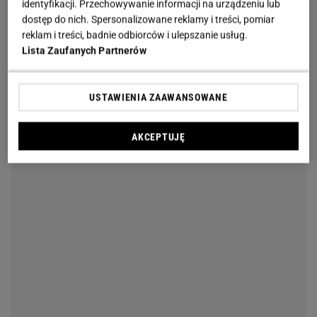
identyfikacji. Przechowywanie informacji na urządzeniu lub
użytkowaniu. Dzięki technologii ciśnieniowej kawa
dostęp do nich. Spersonalizowane reklamy i treści, pomiar
parzy się w odpowiedniej temperaturze, co uwalnia
reklam i treści, badnie odbiorców i ulepszanie usług.
pełnię jej smaku. Ekspresy automatyczne są
Lista Zaufanych Partnerów
idealnym rozwiązaniem dla tych, którzy cenią
wygodę, podczas gdy modele manualne oferują
USTAWIENIA ZAAWANSOWANE
pełną kontrolę nad procesem parzenia.
AKCEPTUJĘ