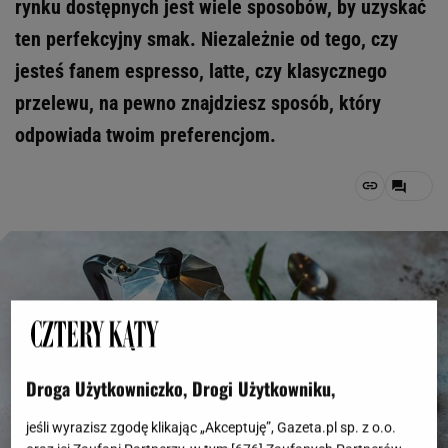
rynku dostępnych jest wiele sposobów, by uzyskać
ten perfekcyjny smak. Niezależnie od tego, czy
jesteś fanem espresso, latte, czy klasycznego
przelewu, na pewno znajdziesz sposób, który
odpowiada twoim preferencjom.
Droga Użytkowniczko, Drogi Użytkowniku,
jeśli wyrazisz zgodę klikając „Akceptuję”, Gazeta.pl sp. z o.o.