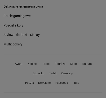
Dekoracje jesienne na okna
Fotele gamingowe
Pościel z kory
Stylowe dodatki z Sinsay
Multicookery
Avanti
Kobieta
Haps
Podróże
Sport
Kultura
Edziecko
Plotek
Gazeta.pl
Poczta
Newsletter
Facebook
RSS
Copyright © Gazeta.pl sp. z o.o.