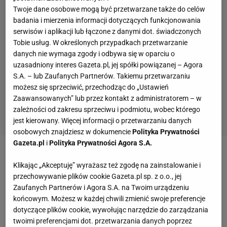
Twoje dane osobowe mogą być przetwarzane także do celów
badania i mierzenia informacji dotyczących funkcjonowania
serwisów i aplikacji lub łączone z danymi dot. świadczonych
Tobie usług. W określonych przypadkach przetwarzanie
danych nie wymaga zgody i odbywa się w oparciu o
uzasadniony interes Gazeta.pl, jej spółki powiązanej – Agora
S.A. – lub Zaufanych Partnerów. Takiemu przetwarzaniu
możesz się sprzeciwić, przechodząc do „Ustawień
Zaawansowanych” lub przez kontakt z administratorem – w
zależności od zakresu sprzeciwu i podmiotu, wobec którego
jest kierowany. Więcej informacji o przetwarzaniu danych
osobowych znajdziesz w dokumencie
Polityka Prywatności
Gazeta.pl
i
Polityka Prywatności Agora S.A.
Klasa ścieralności (AC3, AC4, AC5, a nawet AC6)
Klikając „Akceptuję” wyrażasz też zgodę na zainstalowanie i
– im wyższa, tym większa wytrzymałość paneli
przechowywanie plików cookie Gazeta.pl sp. z o.o., jej
podłogowych. Panele powinny mieć klasę
Zaufanych Partnerów i Agora S.A. na Twoim urządzeniu
końcowym. Możesz w każdej chwili zmienić swoje preferencje
ścieralności nie mniejszą niż AC3, gorszej jakości
dotyczące plików cookie, wywołując narzędzie do zarządzania
panele podłogowe będzie trzeba po prostu zbyt
twoimi preferencjami dot. przetwarzania danych poprzez