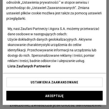
często wymieniać.
odnośnik „Ustawienia prywatności ” w stopce serwisu i
przechodząc do „Ustawień Zaawansowanych”. Zmiana
Klasa użyteczności
– sprawdź, czy panele nadają
ustawień plików cookie możliwa jest także za pomocą ustawień
przeglądarki.
się do użytku domowego, czy komercyjnego.
Jeśli przewidujesz intensywną eksploatację
My, nasi Zaufani Partnerzy i Agora S.A. możemy przetwarzać
paneli, to zdecydowanie powinieneś się
dane osobowe w następujących celach:
Użycie dokładnych danych geolokalizacyjnych. Aktywne
zdecydować na lepszą klasę użyteczności.
skanowanie charakterystyki urządzenia do celów
identyfikacji. Przechowywanie informacji na urządzeniu lub
Grubość paneli laminowanych
– wpływa nie
dostęp do nich. Spersonalizowane reklamy i treści, pomiar
tylko na trwałość, ale też na izolację akustyczną,
reklam i treści, badnie odbiorców i ulepszanie usług.
a czasami będzie też wyznacznikiem, czy dany
Lista Zaufanych Partnerów
panel będzie mógł być montowany na
ogrzewanie podłogowe.
USTAWIENIA ZAAWANSOWANE
System montażu
– Uniclick, 1click2go, Natural
AKCEPTUJĘ
Touch czy SilentTouch – łatwość montażu ma
znaczenie, zwłaszcza jeśli chcesz samodzielnie