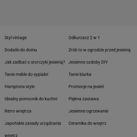
Styl vintage
Odkurzacz 2 w 1
Dodatki do domu
Zrób to w ogrodzie przed jesienią
Jak zadbać o storczyki jesienią?
Jesienne ozdoby DIY
Tanie meble do sypialni
Tanie biurka
Hamptons style
Promocje na jesień
Idealny pomocnik do kuchni
Piękna zastawa
Retro wnętrza
Jesienne ogrzewanie
Japońskie zasady urządzania
Ceramika do wnętrz
wnętrz