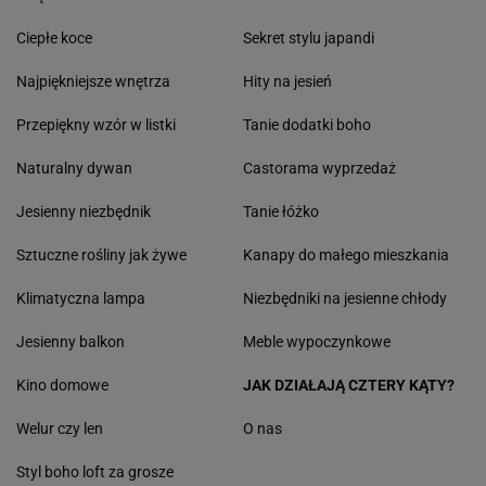
Ciepłe koce
Sekret stylu japandi
Najpiękniejsze wnętrza
Hity na jesień
Przepiękny wzór w listki
Tanie dodatki boho
Naturalny dywan
Castorama wyprzedaż
Jesienny niezbędnik
Tanie łóżko
Sztuczne rośliny jak żywe
Kanapy do małego mieszkania
Klimatyczna lampa
Niezbędniki na jesienne chłody
Jesienny balkon
Meble wypoczynkowe
Kino domowe
JAK DZIAŁAJĄ CZTERY KĄTY?
Welur czy len
O nas
Styl boho loft za grosze