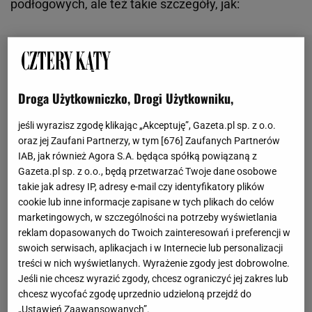
podłogowych, ale też takie szczegóły, jak:
Droga Użytkowniczko, Drogi Użytkowniku,
jeśli wyrazisz zgodę klikając „Akceptuję”, Gazeta.pl sp. z o.o.
oraz jej Zaufani Partnerzy, w tym [
676
] Zaufanych Partnerów
IAB, jak również Agora S.A. będąca spółką powiązaną z
Gazeta.pl sp. z o.o., będą przetwarzać Twoje dane osobowe
takie jak adresy IP, adresy e-mail czy identyfikatory plików
cookie lub inne informacje zapisane w tych plikach do celów
marketingowych, w szczególności na potrzeby wyświetlania
reklam dopasowanych do Twoich zainteresowań i preferencji w
swoich serwisach, aplikacjach i w Internecie lub personalizacji
treści w nich wyświetlanych. Wyrażenie zgody jest dobrowolne.
Jeśli nie chcesz wyrazić zgody, chcesz ograniczyć jej zakres lub
chcesz wycofać zgodę uprzednio udzieloną przejdź do
„Ustawień Zaawansowanych”.