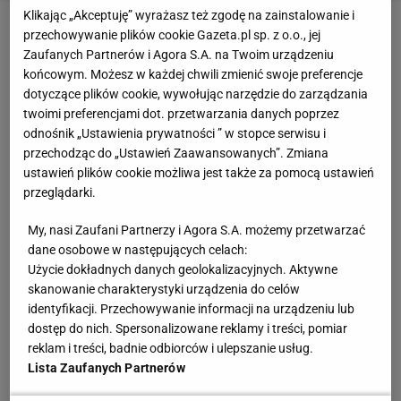
Klikając „Akceptuję” wyrażasz też zgodę na zainstalowanie i
przechowywanie plików cookie Gazeta.pl sp. z o.o., jej
Zalecane środki czyszczące do płytek — jak dbać o
Zaufanych Partnerów i Agora S.A. na Twoim urządzeniu
płytki ceramiczne?
końcowym. Możesz w każdej chwili zmienić swoje preferencje
dotyczące plików cookie, wywołując narzędzie do zarządzania
twoimi preferencjami dot. przetwarzania danych poprzez
Tu też łatwo się pogubić – półki w sklepach uginają
odnośnik „Ustawienia prywatności ” w stopce serwisu i
się od butelek. Najprościej: wybieraj płyn do mycia
przechodząc do „Ustawień Zaawansowanych”. Zmiana
płytek, który nie ma w składzie agresywnej chemii.
ustawień plików cookie możliwa jest także za pomocą ustawień
Preparaty o neutralnym pH są bezpieczne i
przeglądarki.
skuteczne. Jeśli lubisz domowe patenty, sprawdzi
My, nasi Zaufani Partnerzy i Agora S.A. możemy przetwarzać
się ocet rozcieńczony z wodą, a jeśli stawiasz na
dane osobowe w następujących celach:
Użycie dokładnych danych geolokalizacyjnych. Aktywne
wygodę – specjalistyczne detergenty do ceramiki i
skanowanie charakterystyki urządzenia do celów
gresu. Profesjonalne preparaty czyszczące
identyfikacji. Przechowywanie informacji na urządzeniu lub
przydadzą się wtedy, gdy zwykły płyn nie daje rady.
dostęp do nich. Spersonalizowane reklamy i treści, pomiar
reklam i treści, badnie odbiorców i ulepszanie usług.
Lista Zaufanych Partnerów