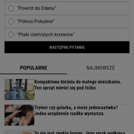
"Powrót do Edenu"
"Północ-Południe"
"Ptaki ciernistych krzewów"
NASTĘPNE PYTANIE
POPULARNE
NAJNOWSZE
Kompaktowa bieżnia do małego mieszkania.
Ten sprzęt mieści się pod łóżko
Trymer czy golarka, a może jednorazówka?
Jedno urządzenie rzadko wystarcza
To nie jest zwykły burger. Jego smak podkręca