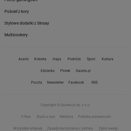
Pościel z kory
Stylowe dodatki z Sinsay
Multicookery
Avanti
Kobieta
Haps
Podróże
Sport
Kultura
Edziecko
Plotek
Gazeta.pl
Poczta
Newsletter
Facebook
RSS
Copyright © Gazeta.pl sp. z o.o.
O Nas
Staże u nas
Reklama
Polityka prywatności
Wszystkie artykuły
Zasady korzystania z portalu
Zgłoś uwagi