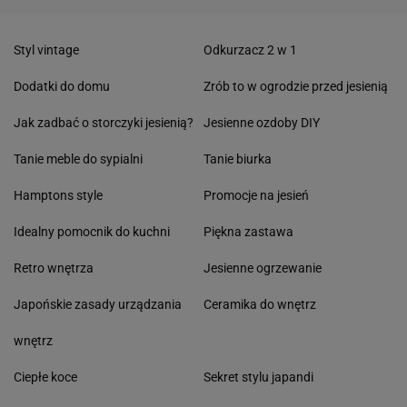
Styl vintage
Odkurzacz 2 w 1
Dodatki do domu
Zrób to w ogrodzie przed jesienią
Jak zadbać o storczyki jesienią?
Jesienne ozdoby DIY
Tanie meble do sypialni
Tanie biurka
Hamptons style
Promocje na jesień
Idealny pomocnik do kuchni
Piękna zastawa
Retro wnętrza
Jesienne ogrzewanie
Japońskie zasady urządzania
Ceramika do wnętrz
wnętrz
Ciepłe koce
Sekret stylu japandi