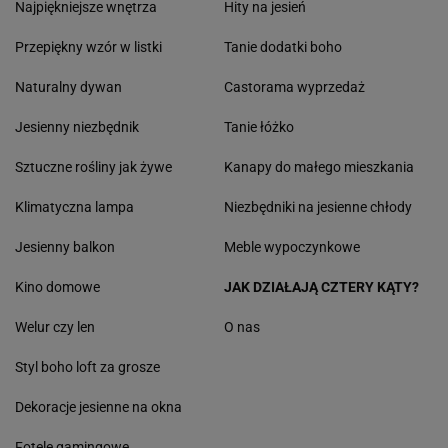
Najpiękniejsze wnętrza
Hity na jesień
Przepiękny wzór w listki
Tanie dodatki boho
Naturalny dywan
Castorama wyprzedaż
Jesienny niezbędnik
Tanie łóżko
Sztuczne rośliny jak żywe
Kanapy do małego mieszkania
Klimatyczna lampa
Niezbędniki na jesienne chłody
Jesienny balkon
Meble wypoczynkowe
Kino domowe
JAK DZIAŁAJĄ CZTERY KĄTY?
Welur czy len
O nas
Styl boho loft za grosze
Dekoracje jesienne na okna
Fotele gamingowe