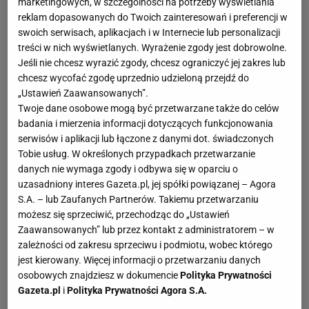
marketingowych, w szczególności na potrzeby wyświetlania
reklam dopasowanych do Twoich zainteresowań i preferencji w
swoich serwisach, aplikacjach i w Internecie lub personalizacji
treści w nich wyświetlanych. Wyrażenie zgody jest dobrowolne.
Jeśli nie chcesz wyrazić zgody, chcesz ograniczyć jej zakres lub
chcesz wycofać zgodę uprzednio udzieloną przejdź do
„Ustawień Zaawansowanych”.
Twoje dane osobowe mogą być przetwarzane także do celów
badania i mierzenia informacji dotyczących funkcjonowania
serwisów i aplikacji lub łączone z danymi dot. świadczonych
Tobie usług. W określonych przypadkach przetwarzanie
danych nie wymaga zgody i odbywa się w oparciu o
uzasadniony interes Gazeta.pl, jej spółki powiązanej – Agora
S.A. – lub Zaufanych Partnerów. Takiemu przetwarzaniu
możesz się sprzeciwić, przechodząc do „Ustawień
Zaawansowanych” lub przez kontakt z administratorem – w
zależności od zakresu sprzeciwu i podmiotu, wobec którego
jest kierowany. Więcej informacji o przetwarzaniu danych
osobowych znajdziesz w dokumencie
Polityka Prywatności
Gazeta.pl
i
Polityka Prywatności Agora S.A.