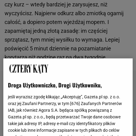
czy kurz – wtedy bardziej je zarysujesz, niż
wyczyścisz. Najpierw odkurz albo zmiotką ogarnij
całość, a dopiero potem wjeżdżaj mopem. I
zapamiętaj jedną złotą zasadę: im częściej
sprzątasz, tym mniej wysiłku to wymaga. Lepiej
poświęcić 5 minut dziennie na pozamiatanie
korytarza niż godzinę raz na dwa tygodnie.
Droga Użytkowniczko, Drogi Użytkowniku,
jeśli wyrazisz zgodę klikając „Akceptuję”, Gazeta.pl sp. z o.o.
oraz jej Zaufani Partnerzy, w tym [
676
] Zaufanych Partnerów
IAB, jak również Agora S.A. będąca spółką powiązaną z
Gazeta.pl sp. z o.o., będą przetwarzać Twoje dane osobowe
takie jak adresy IP, adresy e-mail czy identyfikatory plików
cookie lub inne informacje zapisane w tych plikach do celów