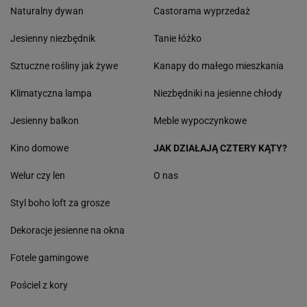
Naturalny dywan
Castorama wyprzedaż
Jesienny niezbędnik
Tanie łóżko
Sztuczne rośliny jak żywe
Kanapy do małego mieszkania
Klimatyczna lampa
Niezbędniki na jesienne chłody
Jesienny balkon
Meble wypoczynkowe
Kino domowe
JAK DZIAŁAJĄ CZTERY KĄTY?
Welur czy len
O nas
Styl boho loft za grosze
Dekoracje jesienne na okna
Fotele gamingowe
Pościel z kory