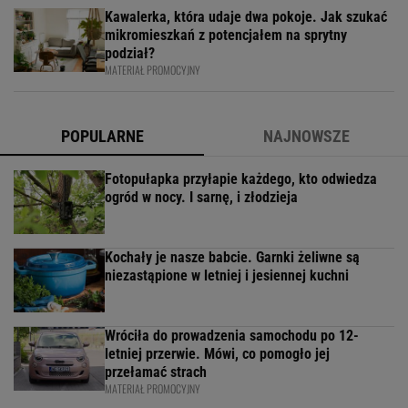
Kawalerka, która udaje dwa pokoje. Jak szukać
mikromieszkań z potencjałem na sprytny
podział?
MATERIAŁ PROMOCYJNY
POPULARNE
NAJNOWSZE
Fotopułapka przyłapie każdego, kto odwiedza
ogród w nocy. I sarnę, i złodzieja
Kochały je nasze babcie. Garnki żeliwne są
niezastąpione w letniej i jesiennej kuchni
Wróciła do prowadzenia samochodu po 12-
letniej przerwie. Mówi, co pomogło jej
przełamać strach
MATERIAŁ PROMOCYJNY