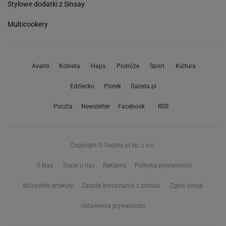
Stylowe dodatki z Sinsay
Multicookery
Avanti
Kobieta
Haps
Podróże
Sport
Kultura
Edziecko
Plotek
Gazeta.pl
Poczta
Newsletter
Facebook
RSS
Copyright © Gazeta.pl sp. z o.o.
O Nas
Staże u nas
Reklama
Polityka prywatności
Wszystkie artykuły
Zasady korzystania z portalu
Zgłoś uwagi
Ustawienia prywatności