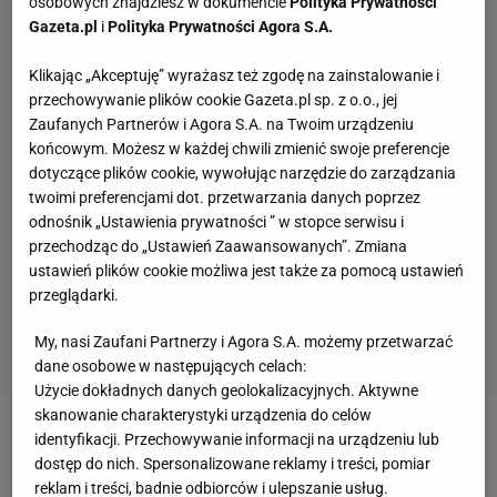
osobowych znajdziesz w dokumencie
Polityka Prywatności
Gazeta.pl
i
Polityka Prywatności Agora S.A.
Klikając „Akceptuję” wyrażasz też zgodę na zainstalowanie i
przechowywanie plików cookie Gazeta.pl sp. z o.o., jej
Zaufanych Partnerów i Agora S.A. na Twoim urządzeniu
końcowym. Możesz w każdej chwili zmienić swoje preferencje
dotyczące plików cookie, wywołując narzędzie do zarządzania
twoimi preferencjami dot. przetwarzania danych poprzez
odnośnik „Ustawienia prywatności ” w stopce serwisu i
przechodząc do „Ustawień Zaawansowanych”. Zmiana
ustawień plików cookie możliwa jest także za pomocą ustawień
przeglądarki.
My, nasi Zaufani Partnerzy i Agora S.A. możemy przetwarzać
dane osobowe w następujących celach:
Użycie dokładnych danych geolokalizacyjnych. Aktywne
skanowanie charakterystyki urządzenia do celów
identyfikacji. Przechowywanie informacji na urządzeniu lub
Jakie materiały do wykonania szafki na buty się
dostęp do nich. Spersonalizowane reklamy i treści, pomiar
przydadzą?
reklam i treści, badnie odbiorców i ulepszanie usług.