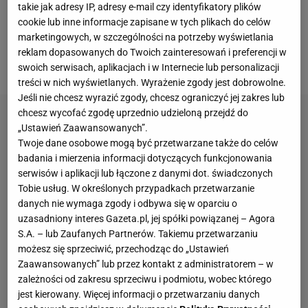
też ładna.
Szafkę na buty Merkury Market
możesz
takie jak adresy IP, adresy e-mail czy identyfikatory plików
cookie lub inne informacje zapisane w tych plikach do celów
zakupić w sklepie, ale równie dobrze możesz
marketingowych, w szczególności na potrzeby wyświetlania
pokusić się o samodzielne jej wykonanie lub...
reklam dopasowanych do Twoich zainteresowań i preferencji w
remont posiadanego już mebla.
swoich serwisach, aplikacjach i w Internecie lub personalizacji
treści w nich wyświetlanych. Wyrażenie zgody jest dobrowolne.
Jeśli nie chcesz wyrazić zgody, chcesz ograniczyć jej zakres lub
chcesz wycofać zgodę uprzednio udzieloną przejdź do
„Ustawień Zaawansowanych”.
Twoje dane osobowe mogą być przetwarzane także do celów
badania i mierzenia informacji dotyczących funkcjonowania
serwisów i aplikacji lub łączone z danymi dot. świadczonych
Tobie usług. W określonych przypadkach przetwarzanie
danych nie wymaga zgody i odbywa się w oparciu o
uzasadniony interes Gazeta.pl, jej spółki powiązanej – Agora
S.A. – lub Zaufanych Partnerów. Takiemu przetwarzaniu
możesz się sprzeciwić, przechodząc do „Ustawień
Zaawansowanych” lub przez kontakt z administratorem – w
zależności od zakresu sprzeciwu i podmiotu, wobec którego
jest kierowany. Więcej informacji o przetwarzaniu danych