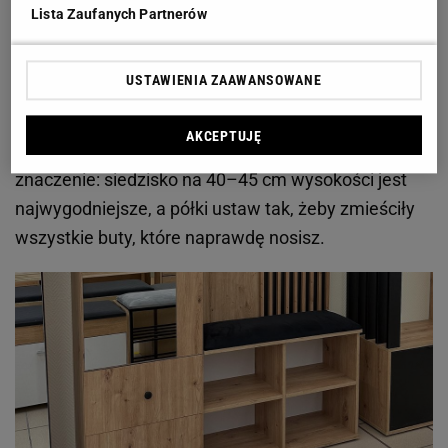
Lista Zaufanych Partnerów
Szafka na buty z miękkim siedziskiem to wyjątkowa
wygoda w czasie codziennej zmiany obuwia. Trochę
USTAWIENIA ZAAWANSOWANE
materiału, trochę pianki i nagle zwykła szafka staje
się wygodnym miejscem do siadania dzięki
AKCEPTUJĘ
tapicerowanemu siedzisku. Wymiary szafki mają
znaczenie: siedzisko na 40–45 cm wysokości jest
najwygodniejsze, a półki ustaw tak, żeby zmieściły
wszystkie buty, które naprawdę nosisz.