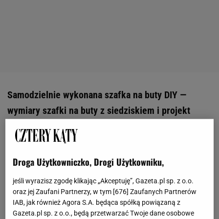
Samodzielnie wykonana szafka na buty DIY —
wymiary szafki na buty z siedziskiem i projekt
mebla
Marzysz o szafce na buty DIY? Zacznij od pomysłu:
Droga Użytkowniczko, Drogi Użytkowniku,
ile półek potrzebujesz, czy mają być uchylne, czy
raczej otwarte, żeby szybko złapać ulubione buty?
jeśli wyrazisz zgodę klikając „Akceptuję”, Gazeta.pl sp. z o.o.
oraz jej Zaufani Partnerzy, w tym [
676
] Zaufanych Partnerów
Drewniana szafka wygląda klasycznie i jest solidna,
IAB, jak również Agora S.A. będąca spółką powiązaną z
płyta meblowa czy fornir to opcja tańsza, a często
Gazeta.pl sp. z o.o., będą przetwarzać Twoje dane osobowe