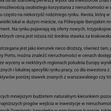
lia od lat stanowią pierwszy wybór dla inwestorów znad 
 możliwością osobistego korzystania z nieruchomości w
 często na niekorzyść rodzimego rynku. Kwota, którą w 
wielki lokal w dużym mieście, na Półwyspie Iberyjskim 
ment. Na rynku pojawiają się oferty nowych, trzypokoj
 których cena jest niższa niż średnia stawka za krakowsk
trzegana jest jako kierunek nieco droższy, również tam,
zy Porto, można znaleźć nieruchomości w cenach dostępn
ższe wyceny w niektórych regionach południa Europy wyni
nych i lokalnej specyfiki rynku pracy, co dla inwestora 
ktywów poniżej stawek znanych z warszawskiego czy tr
cych mniejszym budżetem naturalnym kierunkiem pozost
z najniższych progów wejścia w inwestycje w nieruchomoś
anych Domiporty, kawalerkę w popularnym kurorcie, taki