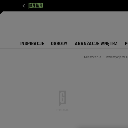
WIADOMOŚCI
NEXT
SPORT
PLOTEK
D
INSPIRACJE
OGRODY
ARANŻACJE WNĘTRZ
P
Mieszkania
Inwestycje w 