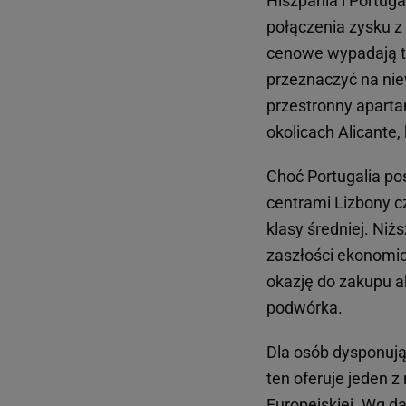
Hiszpania i Portuga
połączenia zysku z
cenowe wypadają tu
przeznaczyć na nie
przestronny aparta
okolicach Alicante,
Choć Portugalia pos
centrami Lizbony c
klasy średniej. Ni
zaszłości ekonomicz
okazję do zakupu a
podwórka.
Dla osób dysponują
ten oferuje jeden 
Europejskiej. Wg d