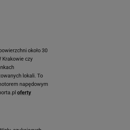
powierzchni około 30
W Krakowie czy
rynkach
zowanych lokali. To
ym motorem napędowym
porta.pl
oferty