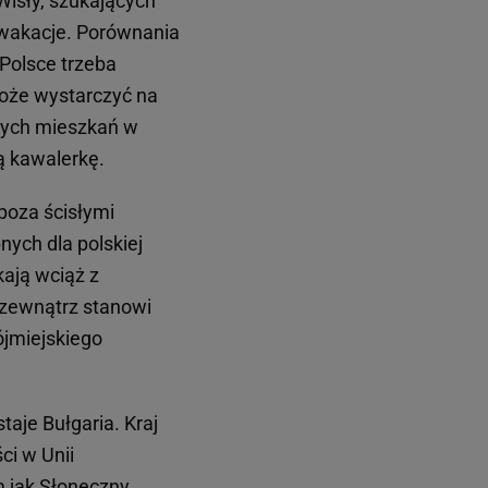
Wisły, szukających
 wakacje. Porównania
Polsce trzeba
może wystarczyć na
owych mieszkań w
ą kawalerkę.
 poza ścisłymi
ych dla polskiej
kają wciąż z
z zewnątrz stanowi
ójmiejskiego
aje Bułgaria. Kraj
ci w Unii
m jak Słoneczny