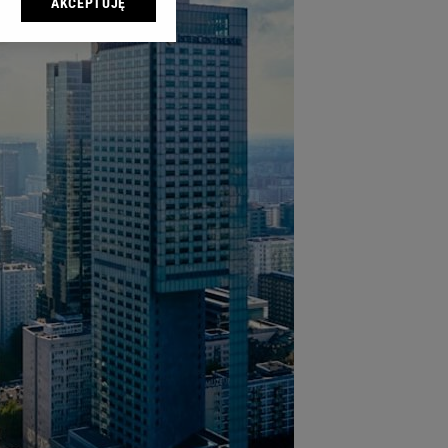
AKCEPTUJĘ
l sp. z o.o., jej
ić swoje preferencje
arzania danych poprzez
ych”. Zmiana ustawień
ach:
 celów identyfikacji.
omiar reklam i treści,