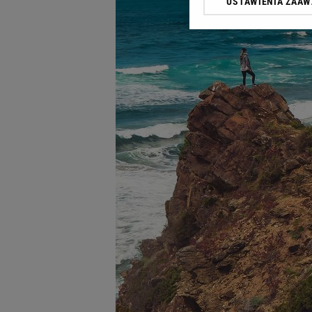
USTAWIENIA ZAA
Klikając „Akceptuję” wyra
Zaufanych Partnerów i A
dotyczące plików cookie,
odnośnik „Ustawienia pr
plików cookie możliwa je
My, nasi Zaufani Partne
Użycie dokładnych danych
Przechowywanie informacji
badnie odbiorców i uleps