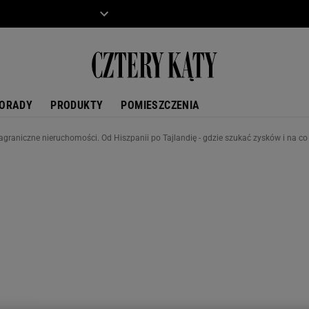
ZIECKO
MOTO
ORADY
PRODUKTY
POMIESZCZENIA
zagraniczne nieruchomości. Od Hiszpanii po Tajlandię - gdzie szukać zysków i na 