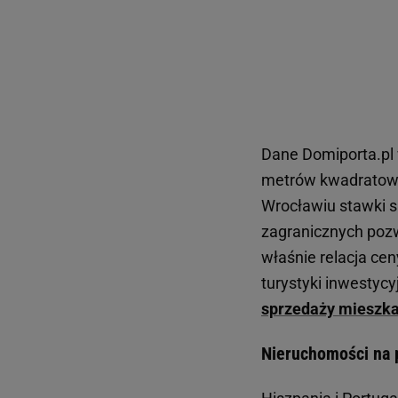
Dane Domiporta.pl 
metrów kwadratowyc
Wrocławiu stawki są
zagranicznych pozwa
właśnie relacja ce
turystyki inwestycy
sprzedaży mieszk
Nieruchomości na 