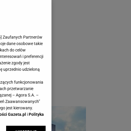
iszpanii po
6
] Zaufanych Partnerów
ć podatkowo?
woje dane osobowe takie
likach do celów
teresowań i preferencji
ażenie zgody jest
dę uprzednio udzieloną
żniej wypływa za
yczących funkcjonowania
rii, teraz spoglądają
kach przetwarzanie
ązanej – Agora S.A. –
awień Zaawansowanych”
go jest kierowany.
ości Gazeta.pl
i
Polityka