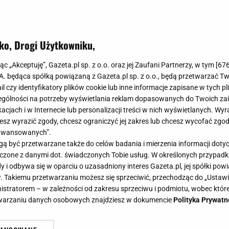
ko, Drogi Użytkowniku,
w zagraniczne nieruchomości. Od H
jąc „Akceptuję”, Gazeta.pl sp. z o.o. oraz jej Zaufani Partnerzy, w tym [
67
 gdzie szukać zysków i na co uważa
.A. będąca spółką powiązaną z Gazeta.pl sp. z o.o., będą przetwarzać T
ail czy identyfikatory plików cookie lub inne informacje zapisane w tych p
gólności na potrzeby wyświetlania reklam dopasowanych do Twoich zain
acjach i w Internecie lub personalizacji treści w nich wyświetlanych. Wyr
cesz wyrazić zgody, chcesz ograniczyć jej zakres lub chcesz wycofać zgo
aawansowanych”.
kań nad Wisłą sprawiają, że polski kapitał coraz odwa
 być przetwarzane także do celów badania i mierzenia informacji dot
, którzy dotychczas szukali okazji w Hiszpanii czy Bułga
 łączone z danymi dot. świadczonych Tobie usług. W określonych przypad
i odbywa się w oparciu o uzasadniony interes Gazeta.pl, jej spółki powi
. Takiemu przetwarzaniu możesz się sprzeciwić, przechodząc do „Ust
nistratorem – w zależności od zakresu sprzeciwu i podmiotu, wobec które
etwarzaniu danych osobowych znajdziesz w dokumencie
Polityka Prywatn