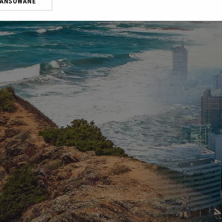
WANSOWANE
żasz też zgodę na zainstalowanie i przechowywanie plików cookie Gazeta.p
gora S.A. na Twoim urządzeniu końcowym. Możesz w każdej chwili zmien
 wywołując narzędzie do zarządzania twoimi preferencjami dot. przetw
ywatności ” w stopce serwisu i przechodząc do „Ustawień Zaawansowan
st także za pomocą ustawień przeglądarki.
rzy i Agora S.A. możemy przetwarzać dane osobowe w następujących cel
 geolokalizacyjnych. Aktywne skanowanie charakterystyki urządzenia do
 na urządzeniu lub dostęp do nich. Spersonalizowane reklamy i treści, p
zanie usług.
Lista Zaufanych Partnerów