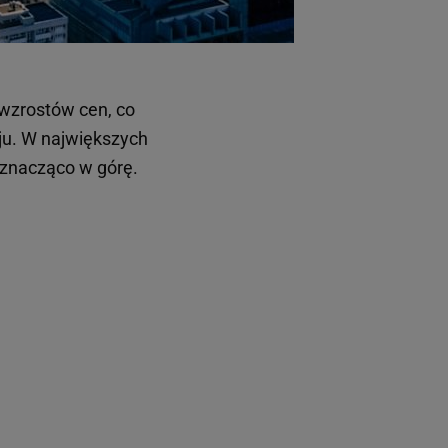
 wzrostów cen, co
ju. W największych
 znacząco w górę.