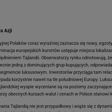
u Azji
jnej Polaków coraz wyraźniej zaznacza się nowy, egzoty
nacja europejskich kurortów ustępuje miejsca lokaliza
dnieniem Tajlandii. Obserwatorzy rynku odnotowują, ż
ecnie jedną z dominujących grup kupujących, odpowiada
 segmencie luksusowym. Inwestorów przyciąga tam relac
ypada korzystnie nawet na tle południowej Europy. Luk
tajlandzkiej wyspie wyceniane są na poziomy zaczynające
 przy obecnych kursach walut i cenach w Polsce stanowi 
ania Tajlandią nie jest przypadkowy i wiąże się z dyn