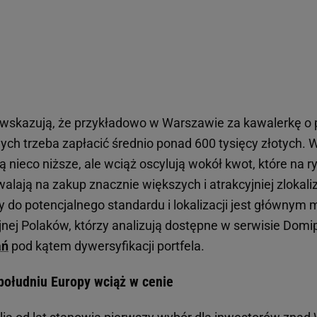
wskazują, że przykładowo w Warszawie za kawalerkę o 
h trzeba zapłacić średnio ponad 600 tysięcy złotych. 
 nieco niższe, ale wciąż oscylują wokół kwot, które na 
lają na zakup znacznie większych i atrakcyjniej zlokali
ny do potencjalnego standardu i lokalizacji jest główn
jnej Polaków, którzy analizują dostępne w serwisie Domi
ań
pod kątem dywersyfikacji portfela.
południu Europy wciąż w cenie