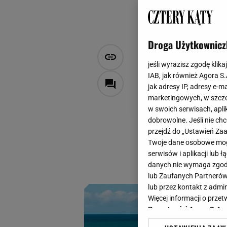
Droga Użytkownicz
Inwestycje 
jeśli wyrazisz zgodę klika
Tajlandię -
IAB, jak również Agora S
jak adresy IP, adresy e-m
marketingowych, w szcze
MATERIAŁ PROMOCYJNY
w swoich serwisach, aplik
6 lutego 2026, 10:34
dobrowolne. Jeśli nie ch
przejdź do „Ustawień Z
Rosnące ceny miesz
Twoje dane osobowe mogą
granicę. Inwestorzy
serwisów i aplikacji lub
w stronę Azji.
danych nie wymaga zgody 
lub Zaufanych Partnerów
lub przez kontakt z admi
Więcej informacji o prz
Prywatności Agora S.A.