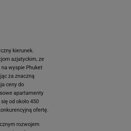
czny kierunek.
cjom azjatyckim, ze
e na wyspie Phuket
jąc za znaczną
ja ceny do
susowe apartamenty
 się od około 450
konkurencyjną ofertę.
amicznym rozwojem