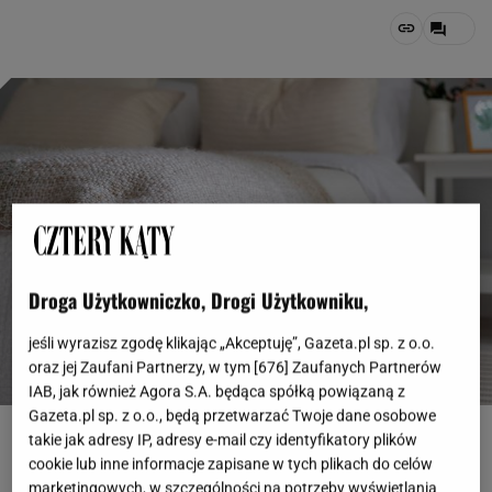
Droga Użytkowniczko, Drogi Użytkowniku,
jeśli wyrazisz zgodę klikając „Akceptuję”, Gazeta.pl sp. z o.o.
oraz jej Zaufani Partnerzy, w tym [
676
] Zaufanych Partnerów
IAB, jak również Agora S.A. będąca spółką powiązaną z
Gazeta.pl sp. z o.o., będą przetwarzać Twoje dane osobowe
pl.freepik.com, freepik
takie jak adresy IP, adresy e-mail czy identyfikatory plików
cookie lub inne informacje zapisane w tych plikach do celów
OTWÓRZ GALERIĘ
(3)
marketingowych, w szczególności na potrzeby wyświetlania