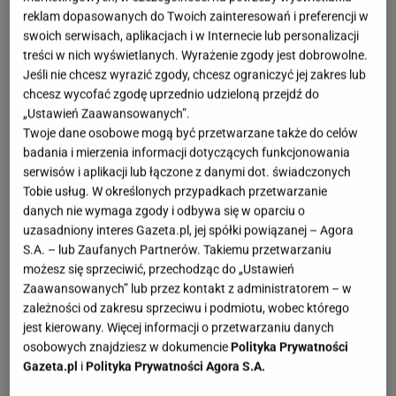
reklam dopasowanych do Twoich zainteresowań i preferencji w
Jesienią i zimą to właśnie tekstylia budują klimat w
swoich serwisach, aplikacjach i w Internecie lub personalizacji
domu. Czasem wystarczy jeden nowy koc, by
treści w nich wyświetlanych. Wyrażenie zgody jest dobrowolne.
Jeśli nie chcesz wyrazić zgody, chcesz ograniczyć jej zakres lub
kanapa zaczęła wyglądać bardziej przytulnie.
chcesz wycofać zgodę uprzednio udzieloną przejdź do
Podczas wyprzedaży w
Home&You
wpadł mi w oko
„Ustawień Zaawansowanych”.
model ten koc i od razu wiedziałam, że musi wrócić
Twoje dane osobowe mogą być przetwarzane także do celów
badania i mierzenia informacji dotyczących funkcjonowania
ze mną do domu. Cena była zaskoczeniem, ale
serwisów i aplikacji lub łączone z danymi dot. świadczonych
jeszcze większe wrażenie zrobiła jakość!
Tobie usług. W określonych przypadkach przetwarzanie
danych nie wymaga zgody i odbywa się w oparciu o
uzasadniony interes Gazeta.pl, jej spółki powiązanej – Agora
S.A. – lub Zaufanych Partnerów. Takiemu przetwarzaniu
możesz się sprzeciwić, przechodząc do „Ustawień
Zaawansowanych” lub przez kontakt z administratorem – w
zależności od zakresu sprzeciwu i podmiotu, wobec którego
jest kierowany. Więcej informacji o przetwarzaniu danych
osobowych znajdziesz w dokumencie
Polityka Prywatności
Gazeta.pl
i
Polityka Prywatności Agora S.A.