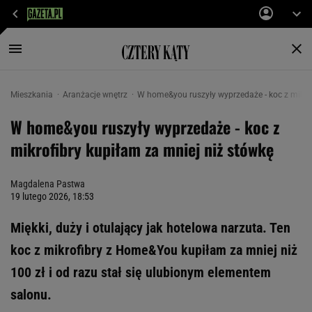
Mieszkania
Aranżacje wnętrz
W home&you ruszyły wyprzedaże - koc z mikrof
W home&you ruszyły wyprzedaże - koc z
mikrofibry kupiłam za mniej niż stówkę
Magdalena Pastwa
19 lutego 2026, 18:53
Miękki, duży i otulający jak hotelowa narzuta. Ten
koc z mikrofibry z Home&You kupiłam za mniej niż
100 zł i od razu stał się ulubionym elementem
salonu.