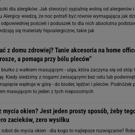
szki dla alergików. Jak stworzyć sypialnię wolną od alergenów i
u Alergicy wiedzą, że noc potrafi być równie wymagająca jak dzi
 odpowiedniej pościeli i poduszek to dla nich absolutna podsta
wdzają się materiały hipoalergiczne, takie jak
ać z domu zdrowiej? Tanie akcesoria na home offic
grosze, a pomaga przy bólu pleców"
biurko z wałkiem masującym - ulga, która zaczyna się od stóp 
ę. Kiedy siedzimy z nogami zwisającymi bez celu lub podwinię
napięcie wędruje w górę - do bioder, lędźwi i pleców. Podnóżek 
iem masującym to jeden z tych niepozornych
z mycia okien? Jest jeden prosty sposób, żeby teg
ero zacieków, zero wysiłku
robot do mycia okien - dla kogo to najlepsze rozwiązanie? Rob