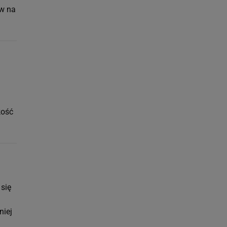
ów na
kość
 się
niej