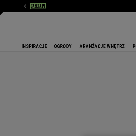
WIADOMOŚCI
NEXT
SPORT
PLOTEK
D
INSPIRACJE
OGRODY
ARANŻACJE WNĘTRZ
P