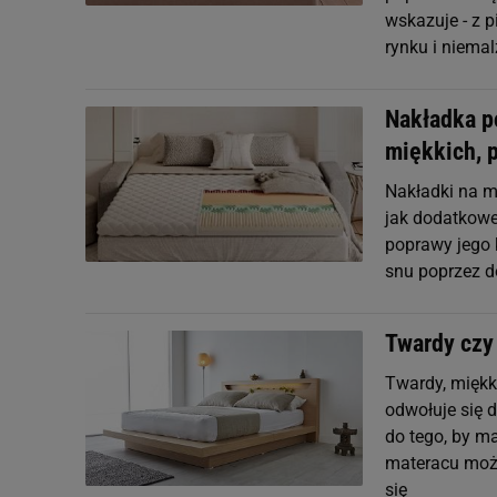
wskazuje - z p
rynku i niemal
Nakładka p
miękkich, 
Nakładki na ma
jak dodatkowe
poprawy jego 
snu poprzez d
Twardy czy 
Twardy, miękk
odwołuje się 
do tego, by ma
materacu może
się