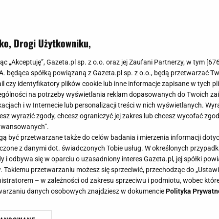
ko, Drogi Użytkowniku,
jąc „Akceptuję”, Gazeta.pl sp. z o.o. oraz jej Zaufani Partnerzy, w tym [
67
.A. będąca spółką powiązaną z Gazeta.pl sp. z o.o., będą przetwarzać T
ail czy identyfikatory plików cookie lub inne informacje zapisane w tych p
gólności na potrzeby wyświetlania reklam dopasowanych do Twoich zain
acjach i w Internecie lub personalizacji treści w nich wyświetlanych. Wyr
cesz wyrazić zgody, chcesz ograniczyć jej zakres lub chcesz wycofać zgo
aawansowanych”.
 być przetwarzane także do celów badania i mierzenia informacji dot
 łączone z danymi dot. świadczonych Tobie usług. W określonych przypad
i odbywa się w oparciu o uzasadniony interes Gazeta.pl, jej spółki powi
. Takiemu przetwarzaniu możesz się sprzeciwić, przechodząc do „Ust
nistratorem – w zależności od zakresu sprzeciwu i podmiotu, wobec które
etwarzaniu danych osobowych znajdziesz w dokumencie
Polityka Prywatn