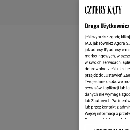
Droga Użytkownicz
jeśli wyrazisz zgodę klika
IAB, jak również Agora S
jak adresy IP, adresy e-m
marketingowych, w szcze
w swoich serwisach, aplik
dobrowolne. Jeśli nie ch
przejdź do „Ustawień Z
Twoje dane osobowe mogą
serwisów i aplikacji lub
danych nie wymaga zgody 
lub Zaufanych Partnerów
lub przez kontakt z admi
Więcej informacji o prz
Prywatności Agora S.A.