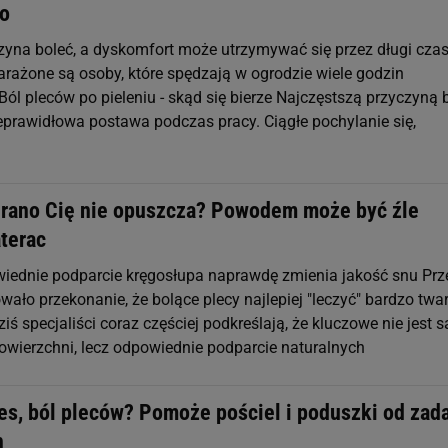
go
zyna boleć, a dyskomfort może utrzymywać się przez długi czas
arażone są osoby, które spędzają w ogrodzie wiele godzin
ól pleców po pieleniu - skąd się bierze Najczęstszą przyczyną 
ieprawidłowa postawa podczas pracy. Ciągłe pochylanie się,
 rano Cię nie opuszcza? Powodem może być źle
terac
iednie podparcie kręgosłupa naprawdę zmienia jakość snu Prz
wało przekonanie, że bolące plecy najlepiej "leczyć" bardzo tw
ś specjaliści coraz częściej podkreślają, że kluczowe nie jest 
owierzchni, lecz odpowiednie podparcie naturalnych
res, ból pleców? Pomoże pościel i poduszki od zad
h