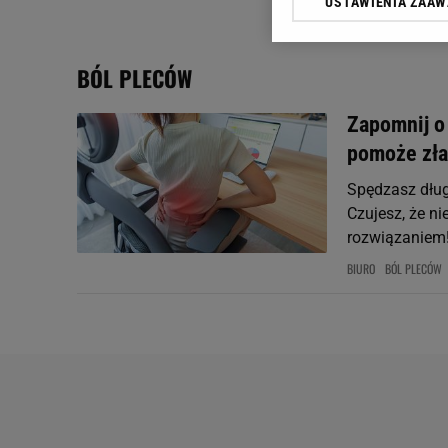
USTAWIENIA ZAA
Klikając „Akceptuję” wyra
Zaufanych Partnerów i A
dotyczące plików cookie,
BÓL PLECÓW
odnośnik „Ustawienia pr
plików cookie możliwa je
Zapomnij o
My, nasi Zaufani Partne
pomoże zła
Użycie dokładnych danych
Przechowywanie informacji
Spędzasz dług
badnie odbiorców i uleps
Czujesz, że ni
rozwiązaniem
BIURO
BÓL PLECÓW