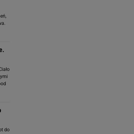
eń,
wa.
e.
Ciało
tymi
pod
o
ot do