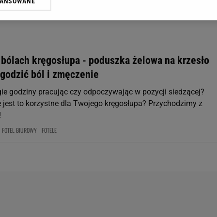
WANSOWANE
żasz też zgodę na zainstalowanie i przechowywanie plików cookie Gazeta.p
gora S.A. na Twoim urządzeniu końcowym. Możesz w każdej chwili zmien
 wywołując narzędzie do zarządzania twoimi preferencjami dot. przetw
ywatności ” w stopce serwisu i przechodząc do „Ustawień Zaawansowan
st także za pomocą ustawień przeglądarki.
 bólach kręgosłupa - poduszka żelowa na krzesło
rzy i Agora S.A. możemy przetwarzać dane osobowe w następujących cel
godzić ból i zmęczenie
 geolokalizacyjnych. Aktywne skanowanie charakterystyki urządzenia do
 na urządzeniu lub dostęp do nich. Spersonalizowane reklamy i treści, p
ie godziny pracując czy odpoczywając w pozycji siedzącej?
zanie usług.
Lista Zaufanych Partnerów
e jest to korzystne dla Twojego kręgosłupa? Przychodzimy z
!
FOTEL BIUROWY
FOTELE