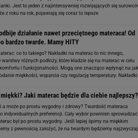
ianki. Jest to jeden z najintensywniej rozwijających się surowc
że z roku na rok, pojawiają się coraz to lepsze
odbije działanie nawet przeciętnego materaca! Od
po bardzo twarde. Mamy HITY
terac: co to takiego? Nakładki na materac to nic innego,
 warstwy różnych podłoży, które kładzie się na materac w celu
komfortu i funkcjonalności. Mogą one znacząco wpłynąć na ja
odanie miękkości, wsparcia czy regulację temperatury. Nakładki
miękki? Jaki materac będzie dla ciebie najlepszy?
i a może po prostu wygodny i zdrowy? Twardość materaca
do indywidualnych preferencji. Cały wybór powinien sprowadzać
terac był po prostu wygodny. Jeśli lepiej śpimy na miękkim
my z pewnością założyć, że na twardym będziemy najzwyczaj