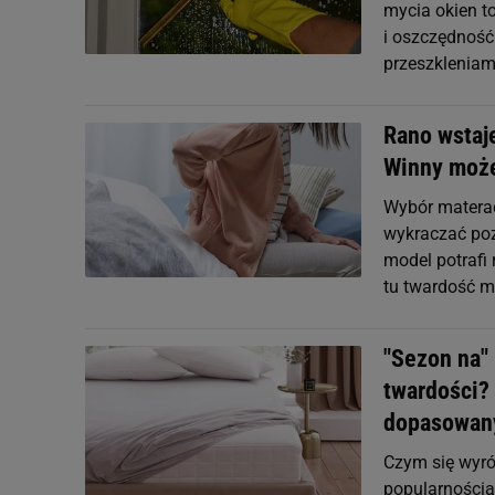
mycia okien t
i oszczędność
przeszkleniam
Rano wstaje
Winny może
Wybór materac
wykraczać poz
model potrafi 
tu twardość m
"Sezon na" 
twardości?
dopasowany
Czym się wyró
popularnością