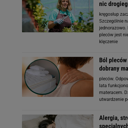
nic drogie
kręgosłup zac
Szczególnie n
jednorazowo. B
pleców jest n
klęczenie
Ból pleców
dobrany ma
pleców. Odpow
lata funkcjono
materacem. Dzi
utwardzenie p
Alergia, st
specjalnyc