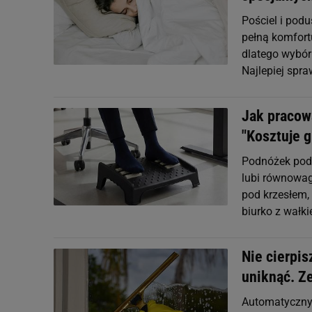
Pościel i podu
pełną komfort
dlatego wybór
Najlepiej spra
Jak pracow
"Kosztuje 
Podnóżek pod 
lubi równowag
pod krzesłem, 
biurko z wałk
Nie cierpis
uniknąć. Z
Automatyczny 