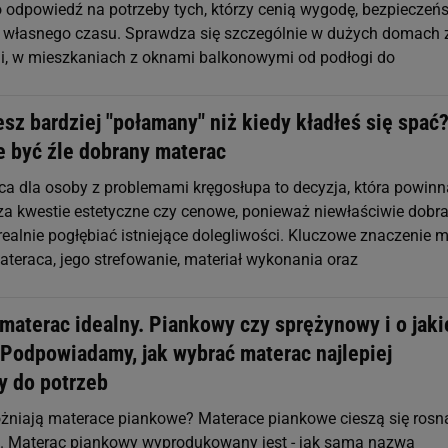
o odpowiedź na potrzeby tych, którzy cenią wygodę, bezpieczeń
 własnego czasu. Sprawdza się szczególnie w dużych domach 
i, w mieszkaniach z oknami balkonowymi od podłogi do
sz bardziej "połamany" niż kiedy kładłeś się spać
 być źle dobrany materac
a dla osoby z problemami kręgosłupa to decyzja, która powinn
a kwestie estetyczne czy cenowe, ponieważ niewłaściwie dobr
realnie pogłębiać istniejące dolegliwości. Kluczowe znaczenie 
ateraca, jego strefowanie, materiał wykonania oraz
materac idealny. Piankowy czy sprężynowy i o jaki
 Podpowiadamy, jak wybrać materac najlepiej
 do potrzeb
żniają materace piankowe? Materace piankowe cieszą się rosn
. Materac piankowy wyprodukowany jest - jak sama nazwa