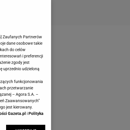
6
] Zaufanych Partnerów
woje dane osobowe takie
likach do celów
teresowań i preferencji
ażenie zgody jest
dę uprzednio udzieloną
yczących funkcjonowania
kach przetwarzanie
ązanej – Agora S.A. –
awień Zaawansowanych”
go jest kierowany.
ości Gazeta.pl
i
Polityka