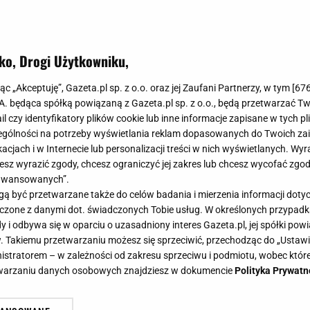
zo małej przestrzeni - czy to w ogródku przydomowym,
brać?
ko, Drogi Użytkowniku,
jąc „Akceptuję”, Gazeta.pl sp. z o.o. oraz jej Zaufani Partnerzy, w tym [
67
.A. będąca spółką powiązaną z Gazeta.pl sp. z o.o., będą przetwarzać T
ail czy identyfikatory plików cookie lub inne informacje zapisane w tych p
gólności na potrzeby wyświetlania reklam dopasowanych do Twoich zain
acjach i w Internecie lub personalizacji treści w nich wyświetlanych. Wyr
cesz wyrazić zgody, chcesz ograniczyć jej zakres lub chcesz wycofać zgo
aawansowanych”.
 być przetwarzane także do celów badania i mierzenia informacji dot
 łączone z danymi dot. świadczonych Tobie usług. W określonych przypad
i odbywa się w oparciu o uzasadniony interes Gazeta.pl, jej spółki powi
. Takiemu przetwarzaniu możesz się sprzeciwić, przechodząc do „Ust
nistratorem – w zależności od zakresu sprzeciwu i podmiotu, wobec które
etwarzaniu danych osobowych znajdziesz w dokumencie
Polityka Prywatn