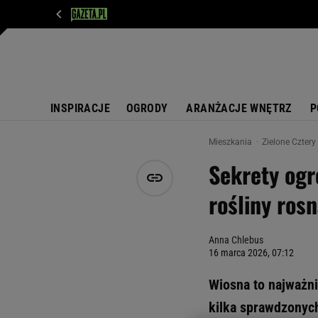
WIADOMOŚCI
NEXT
SPORT
PLOTEK
D
INSPIRACJE
OGRODY
ARANŻACJE WNĘTRZ
P
Mieszkania
Zielone Cztery
Sekrety ogr
rośliny rosn
Anna Chlebus
16 marca 2026, 07:12
Wiosna to najważn
kilka sprawdzonych