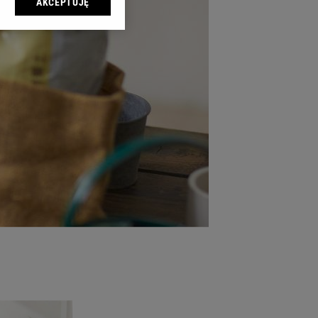
AKCEPTUJĘ
l sp. z o.o., jej
ić swoje preferencje
arzania danych poprzez
ych”. Zmiana ustawień
ach:
 celów identyfikacji.
omiar reklam i treści,