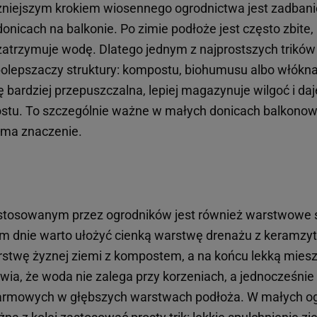
niejszym krokiem wiosennego ogrodnictwa jest zadbanie
 donicach na balkonie. Po zimie podłoże jest często zbite,
 zatrzymuje wodę. Dlatego jednym z najprostszych trików
polepszaczy struktury: kompostu, biohumusu albo włókn
ę bardziej przepuszczalna, lepiej magazynuje wilgoć i da
ostu. To szczególnie ważne w małych donicach balkonow
 ma znaczenie.
tosowanym przez ogrodników jest również warstwowe 
 dnie warto ułożyć cienką warstwę drenażu z keramzyt
rstwę żyznej ziemi z kompostem, a na końcu lekką mies
wia, że woda nie zalega przy korzeniach, a jednocześnie
armowych w głębszych warstwach podłoża. W małych o