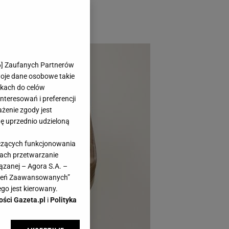
 czy na balkonie.
6
] Zaufanych Partnerów
woje dane osobowe takie
likach do celów
teresowań i preferencji
ażenie zgody jest
dę uprzednio udzieloną
yczących funkcjonowania
kach przetwarzanie
ązanej – Agora S.A. –
awień Zaawansowanych”
go jest kierowany.
ości Gazeta.pl
i
Polityka