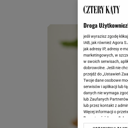
plony nawet w bard
Jak się do tego za
Droga Użytkownicz
jeśli wyrazisz zgodę klika
IAB, jak również Agora S
jak adresy IP, adresy e-m
marketingowych, w szcze
w swoich serwisach, aplik
dobrowolne. Jeśli nie ch
przejdź do „Ustawień Z
Twoje dane osobowe mogą
serwisów i aplikacji lub
danych nie wymaga zgody 
lub Zaufanych Partnerów
lub przez kontakt z admi
Więcej informacji o prz
Prywatności Agora S.A.