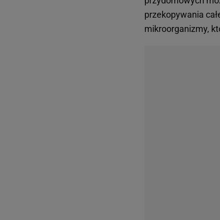
przydomowych można
przekopywania całej
mikroorganizmy, któ