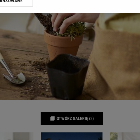
WANSOWANE
żasz też zgodę na zainstalowanie i przechowywanie plików cookie Gazeta.p
gora S.A. na Twoim urządzeniu końcowym. Możesz w każdej chwili zmien
 wywołując narzędzie do zarządzania twoimi preferencjami dot. przetw
ywatności ” w stopce serwisu i przechodząc do „Ustawień Zaawansowan
st także za pomocą ustawień przeglądarki.
rzy i Agora S.A. możemy przetwarzać dane osobowe w następujących cel
 geolokalizacyjnych. Aktywne skanowanie charakterystyki urządzenia do
 na urządzeniu lub dostęp do nich. Spersonalizowane reklamy i treści, p
zanie usług.
Lista Zaufanych Partnerów
OTWÓRZ GALERIĘ
(3)