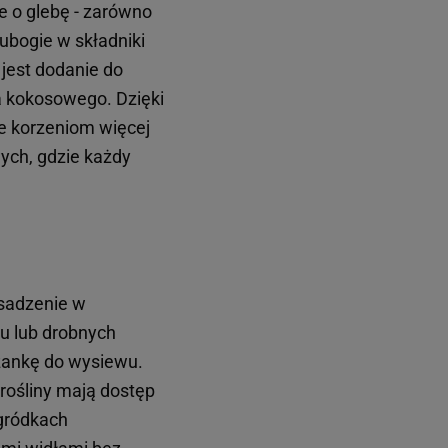
 o glebę - zarówno
 ubogie w składniki
 jest dodanie do
a kokosowego. Dzięki
je korzeniom więcej
ych, gdzie każdy
sadzenie w
u lub drobnych
zankę do wysiewu.
 rośliny mają dostęp
gródkach