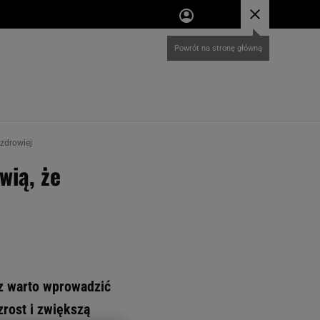
 zdrowiej
wią, że
az warto wprowadzić
zrost i zwiększą