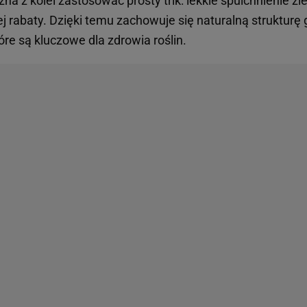
 z kolei zastosować prosty trik: lekkie spulchnienie zi
 rabaty. Dzięki temu zachowuje się naturalną strukturę g
re są kluczowe dla zdrowia roślin.