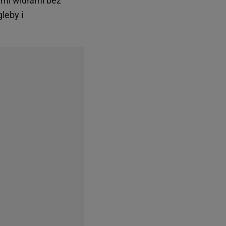
emi widłami bez
leby i