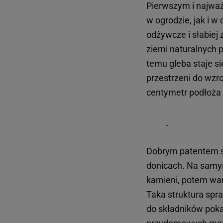
Pierwszym i najważ
w ogrodzie, jak i w
odżywcze i słabiej
ziemi naturalnych 
temu gleba staje si
przestrzeni do wzr
centymetr podłoża
Dobrym patentem s
donicach. Na samym
kamieni, potem wa
Taka struktura spra
do składników pok