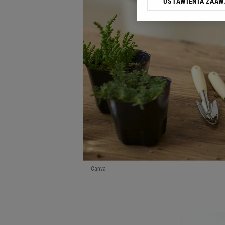
USTAWIENIA ZAA
Klikając „Akceptuję” wyra
Zaufanych Partnerów i A
dotyczące plików cookie,
odnośnik „Ustawienia pr
plików cookie możliwa je
My, nasi Zaufani Partne
Użycie dokładnych danych
Przechowywanie informacji
badnie odbiorców i uleps
Canva