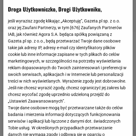
Droga Użytkowniczko, Drogi Użytkowniku,
jeśli wyrazisz zgodę klikając „Akceptuję”, Gazeta.pl sp. z o.o.
oraz jej Zaufani Partnerzy, w tym [
676
] Zaufanych Partnerów
IAB, jak również Agora S.A. będąca spółką powiązaną z
Gazeta.pl sp. z o.o., będą przetwarzać Twoje dane osobowe
Ten symboliczny podział dodatkowo podkreśla
takie jak adresy IP, adresy e-mail czy identyfikatory plików
zróżnicowana podłoga. W części kuchennej znajduje
cookie lub inne informacje zapisane w tych plikach do celów
marketingowych, w szczególności na potrzeby wyświetlania
się łatwy do utrzymania w czystości gres, a w części
reklam dopasowanych do Twoich zainteresowań i preferencji w
jadalnianej - drewniane panele dodające wnętrzu
swoich serwisach, aplikacjach i w Internecie lub personalizacji
elegancji. Jadalnia jest na tyle duża, że swobodnie
treści w nich wyświetlanych. Wyrażenie zgody jest dobrowolne.
Jeśli nie chcesz wyrazić zgody, chcesz ograniczyć jej zakres lub
zmieścił się w niej obszerny stół z wygodnymi
chcesz wycofać zgodę uprzednio udzieloną przejdź do
krzesłami.
„Ustawień Zaawansowanych”.
Twoje dane osobowe mogą być przetwarzane także do celów
badania i mierzenia informacji dotyczących funkcjonowania
serwisów i aplikacji lub łączone z danymi dot. świadczonych
Tobie usług. W określonych przypadkach przetwarzanie
danych nie wymaga zgody i odbywa się w oparciu o