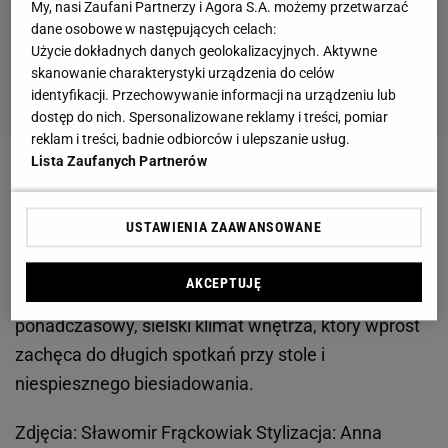
My, nasi Zaufani Partnerzy i Agora S.A. możemy przetwarzać
dane osobowe w następujących celach:
Użycie dokładnych danych geolokalizacyjnych. Aktywne
skanowanie charakterystyki urządzenia do celów
identyfikacji. Przechowywanie informacji na urządzeniu lub
dostęp do nich. Spersonalizowane reklamy i treści, pomiar
reklam i treści, badnie odbiorców i ulepszanie usług.
Lista Zaufanych Partnerów
Wyposażenie kuchni i jadalni jest utrzymane w
jednorodnym stylu przywodzącym na myśl
USTAWIENIA ZAAWANSOWANE
tradycyjne siedziby na angielskiej prowincji. Warto
zwrócić również uwagę, jak istotne są tutaj
AKCEPTUJĘ
dekoracyjne detale. Dobrano je tak, by podkreślały
ponadczasowy, sielski klimat wnętrza, który wprost
zachęca do długich spotkań przy stole i
niespiesznego biesiadowania.
Zdjęcia: Sławomir Frąckowiak Stylizacja: Anna