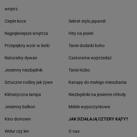
wnętrz
Ciepłe koce
Sekret stylu japandi
Najpiękniejsze wnętrza
Hity na jesień
Przepiękny wzór w listki
Tanie dodatki boho
Naturalny dywan
Castorama wyprzedaż
Jesienny niezbędnik
Tanie łóżko
Sztuczne rośliny jak żywe
Kanapy do małego mieszkania
Klimatyczna lampa
Niezbędniki na jesienne chłody
Jesienny balkon
Meble wypoczynkowe
Kino domowe
JAK DZIAŁAJĄ CZTERY KĄTY?
Welur czy len
O nas