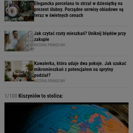
Elegancka porcelana to strzał w dziesiątkę na
prezent ślubny. Porządne serwisy obiadowe są
teraz w świetnych cenach
Jak czytać rzuty mieszkań? Uniknij błędów przy
zakupie
MATERIAŁ PROMOCYJNY
Kawalerka, która udaje dwa pokoje. Jak szukać
mikromieszkań z potencjałem na sprytny
podział?
MATERIAŁ PROMOCYJNY
1/100
Kiszyniów to stolica: