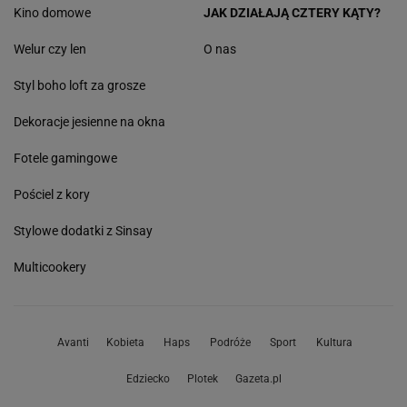
Kino domowe
JAK DZIAŁAJĄ CZTERY KĄTY?
Welur czy len
O nas
Styl boho loft za grosze
Dekoracje jesienne na okna
Fotele gamingowe
Pościel z kory
Stylowe dodatki z Sinsay
Multicookery
Avanti
Kobieta
Haps
Podróże
Sport
Kultura
Edziecko
Plotek
Gazeta.pl