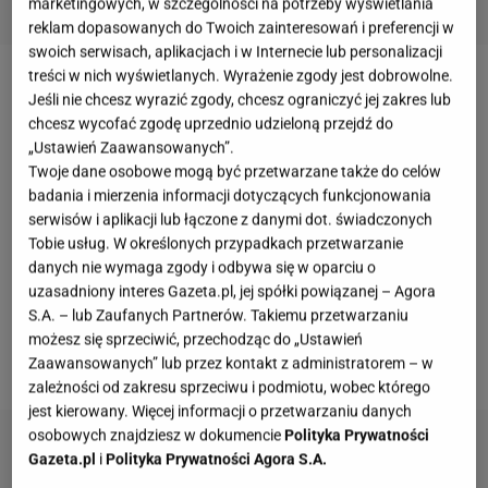
marketingowych, w szczególności na potrzeby wyświetlania
reklam dopasowanych do Twoich zainteresowań i preferencji w
swoich serwisach, aplikacjach i w Internecie lub personalizacji
treści w nich wyświetlanych. Wyrażenie zgody jest dobrowolne.
Standardowe wymiary
kabiny prysznicowej
wynoszą
Jeśli nie chcesz wyrazić zgody, chcesz ograniczyć jej zakres lub
80 x 80 cm lub 90 x 90 cm.
chcesz wycofać zgodę uprzednio udzieloną przejdź do
„Ustawień Zaawansowanych”.
Twoje dane osobowe mogą być przetwarzane także do celów
Mała łazienka z prysznicem bez brodzika
badania i mierzenia informacji dotyczących funkcjonowania
serwisów i aplikacji lub łączone z danymi dot. świadczonych
Jeśli wybierzemy prysznic bez brodzika, łazienka
Tobie usług. W określonych przypadkach przetwarzanie
wyda się optycznie większa. Można wówczas
danych nie wymaga zgody i odbywa się w oparciu o
uzasadniony interes Gazeta.pl, jej spółki powiązanej – Agora
zamiast
kabiny prysznicowej
wprowadzić szklaną
S.A. – lub Zaufanych Partnerów. Takiemu przetwarzaniu
ścianę lub drzwi. Takie rozwiązanie wygląda
możesz się sprzeciwić, przechodząc do „Ustawień
nowocześnie i nie zabiera dodatkowego miejsca.
Zaawansowanych” lub przez kontakt z administratorem – w
zależności od zakresu sprzeciwu i podmiotu, wobec którego
jest kierowany. Więcej informacji o przetwarzaniu danych
osobowych znajdziesz w dokumencie
Polityka Prywatności
Gazeta.pl
i
Polityka Prywatności Agora S.A.