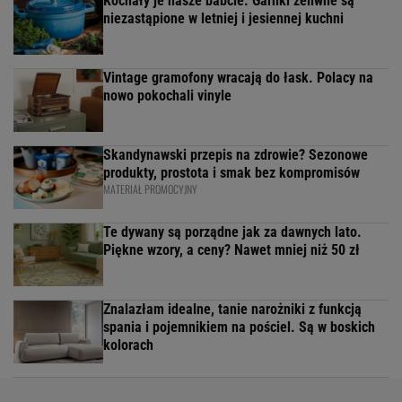
Kochały je nasze babcie. Garnki żeliwne są
niezastąpione w letniej i jesiennej kuchni
Vintage gramofony wracają do łask. Polacy na
nowo pokochali vinyle
Skandynawski przepis na zdrowie? Sezonowe
produkty, prostota i smak bez kompromisów
MATERIAŁ PROMOCYJNY
Te dywany są porządne jak za dawnych lato.
Piękne wzory, a ceny? Nawet mniej niż 50 zł
Znalazłam idealne, tanie narożniki z funkcją
spania i pojemnikiem na pościel. Są w boskich
kolorach