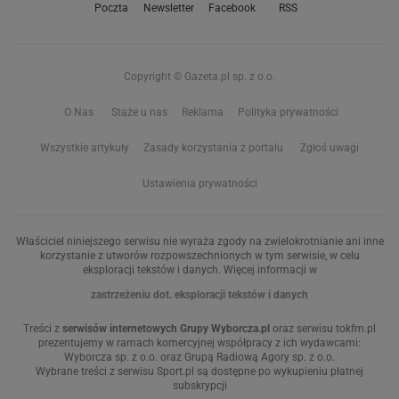
Poczta
Newsletter
Facebook
RSS
Copyright © Gazeta.pl sp. z o.o.
O Nas
Staże u nas
Reklama
Polityka prywatności
Wszystkie artykuły
Zasady korzystania z portalu
Zgłoś uwagi
Ustawienia prywatności
Właściciel niniejszego serwisu nie wyraża zgody na zwielokrotnianie ani inne
korzystanie z utworów rozpowszechnionych w tym serwisie, w celu
eksploracji tekstów i danych. Więcej informacji w
zastrzeżeniu dot. eksploracji tekstów i danych
Treści z
serwisów internetowych Grupy Wyborcza.pl
oraz serwisu tokfm.pl
prezentujemy w ramach komercyjnej współpracy z ich wydawcami:
Wyborcza sp. z o.o. oraz Grupą Radiową Agory sp. z o.o.
Wybrane treści z serwisu Sport.pl są dostępne po wykupieniu płatnej
subskrypcji