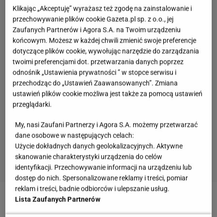
Klikając „Akceptuję” wyrażasz też zgodę na zainstalowanie i
przechowywanie plików cookie Gazeta.pl sp. z o.o., jej
Zaufanych Partnerów i Agora S.A. na Twoim urządzeniu
końcowym. Możesz w każdej chwili zmienić swoje preferencje
dotyczące plików cookie, wywołując narzędzie do zarządzania
twoimi preferencjami dot. przetwarzania danych poprzez
odnośnik „Ustawienia prywatności ” w stopce serwisu i
przechodząc do „Ustawień Zaawansowanych”. Zmiana
ustawień plików cookie możliwa jest także za pomocą ustawień
przeglądarki.
My, nasi Zaufani Partnerzy i Agora S.A. możemy przetwarzać
dane osobowe w następujących celach:
Użycie dokładnych danych geolokalizacyjnych. Aktywne
skanowanie charakterystyki urządzenia do celów
identyfikacji. Przechowywanie informacji na urządzeniu lub
dostęp do nich. Spersonalizowane reklamy i treści, pomiar
reklam i treści, badnie odbiorców i ulepszanie usług.
Lista Zaufanych Partnerów
Łazienka z prysznicem bez tradycyjnego brodzika