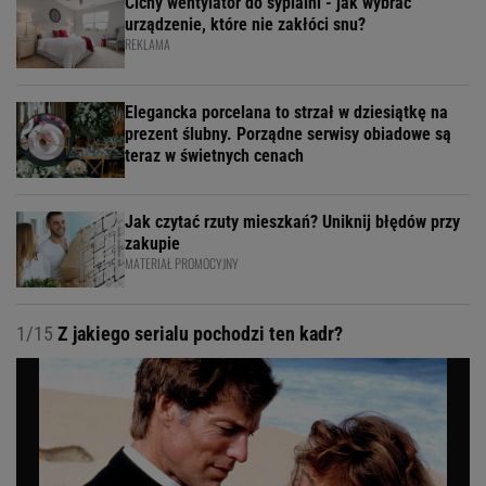
Cichy wentylator do sypialni - jak wybrać
urządzenie, które nie zakłóci snu?
REKLAMA
Elegancka porcelana to strzał w dziesiątkę na
prezent ślubny. Porządne serwisy obiadowe są
teraz w świetnych cenach
Jak czytać rzuty mieszkań? Uniknij błędów przy
zakupie
MATERIAŁ PROMOCYJNY
1/15
Z jakiego serialu pochodzi ten kadr?