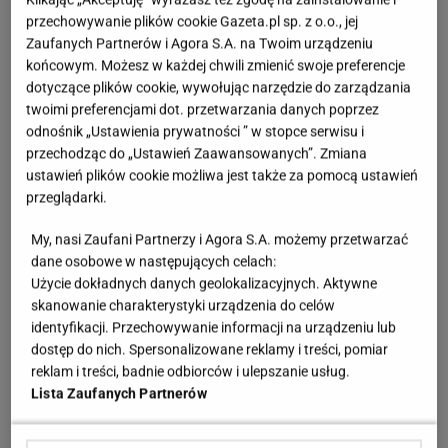
Do czytania sprawdzą się lampy stojące z wyższym
przechowywanie plików cookie Gazeta.pl sp. z o.o., jej
natężeniem światła. Do codziennego odpoczynku
Zaufanych Partnerów i Agora S.A. na Twoim urządzeniu
końcowym. Możesz w każdej chwili zmienić swoje preferencje
idealne są lampy stołowe i kinkiety które dają
dotyczące plików cookie, wywołując narzędzie do zarządzania
miękkie, rozproszone światło. Dobrze jest też mieć
twoimi preferencjami dot. przetwarzania danych poprzez
oświetlenie dekoracyjne, na przykład w formie
odnośnik „Ustawienia prywatności ” w stopce serwisu i
lampek lub świec, które budują przytulny nastrój.
przechodząc do „Ustawień Zaawansowanych”. Zmiana
ustawień plików cookie możliwa jest także za pomocą ustawień
Najważniejsze są warstwy światła bo to one tworzą
przeglądarki.
głębię i atmosferę we wnętrzu.
My, nasi Zaufani Partnerzy i Agora S.A. możemy przetwarzać
dane osobowe w następujących celach:
Użycie dokładnych danych geolokalizacyjnych. Aktywne
skanowanie charakterystyki urządzenia do celów
identyfikacji. Przechowywanie informacji na urządzeniu lub
dostęp do nich. Spersonalizowane reklamy i treści, pomiar
reklam i treści, badnie odbiorców i ulepszanie usług.
Lista Zaufanych Partnerów