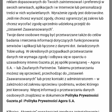
reklam dopasowanych do Twoich zainteresowań i preferencji w
swoich serwisach, aplikacjach i w Internecie lub personalizacji
Salon to miejsce gdzie odpoczywamy, spędzamy
treści w nich wyświetlanych. Wyrażenie zgody jest dobrowolne.
czas z bliskimi i relaksujemy się po pracy. Dlatego
Jeśli nie chcesz wyrazić zgody, chcesz ograniczyć jej zakres lub
tak ważne jest odpowiednie oświetlenie które potrafi
chcesz wycofać zgodę uprzednio udzieloną przejdź do
„Ustawień Zaawansowanych”.
nadać przestrzeni ciepła i harmonii. Najlepiej
Twoje dane osobowe mogą być przetwarzane także do celów
sprawdzają się trzy źródła światła. Główne,
badania i mierzenia informacji dotyczących funkcjonowania
nastrojowe i punktowe. Każde z nich ma inną
serwisów i aplikacji lub łączone z danymi dot. świadczonych
Tobie usług. W określonych przypadkach przetwarzanie
funkcję i razem tworzą wnętrze które jest nie tylko
danych nie wymaga zgody i odbywa się w oparciu o
piękne ale też funkcjonalne. Ciepła barwa światła
uzasadniony interes Gazeta.pl, jej spółki powiązanej – Agora
sprzyja relaksowi, a delikatne lampy stojące lub
S.A. – lub Zaufanych Partnerów. Takiemu przetwarzaniu
możesz się sprzeciwić, przechodząc do „Ustawień
stołowe tworzą klimat którego nie zastąpi górna
Zaawansowanych” lub przez kontakt z administratorem – w
lampa.
zależności od zakresu sprzeciwu i podmiotu, wobec którego
jest kierowany. Więcej informacji o przetwarzaniu danych
Jakie oświetlenie wybrać do salonu Liczy się
osobowych znajdziesz w dokumencie
Polityka Prywatności
Gazeta.pl
i
Polityka Prywatności Agora S.A.
funkcja i atmosfera
Klikając „Akceptuję” wyrażasz też zgodę na zainstalowanie i