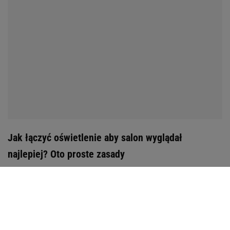
Jak łączyć oświetlenie aby salon wyglądał
najlepiej? Oto proste zasady
Warto używać ciepłej barwy światła która relaksuje i
ociepla przestrzeń. Dobrze jest mieszać wysokości
oświetlenia. Światło z góry, ze stołu i z podłogi
tworzy harmonijny efekt. Lampa stołowa sprawdzi