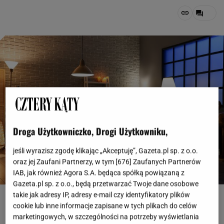
Droga Użytkowniczko, Drogi Użytkowniku,
jeśli wyrazisz zgodę klikając „Akceptuję”, Gazeta.pl sp. z o.o.
oraz jej Zaufani Partnerzy, w tym [
676
] Zaufanych Partnerów
IAB, jak również Agora S.A. będąca spółką powiązaną z
Gazeta.pl sp. z o.o., będą przetwarzać Twoje dane osobowe
Pixel-Shot, fot. shutterstock/autor
takie jak adresy IP, adresy e-mail czy identyfikatory plików
cookie lub inne informacje zapisane w tych plikach do celów
OTWÓRZ GALERIĘ
(3)
marketingowych, w szczególności na potrzeby wyświetlania