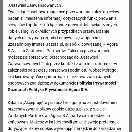
„Ustawień Zaawansowanych”.
Twoje dane osobowe mogą być przetwarzane także do celów
badania i mierzenia informacji dotyczących funkcjonowania
serwisów i aplikacji lub łączone z danymi dot. świadczonych
Tobie usług. W określonych przypadkach przetwarzanie
danych nie wymaga zgody i odbywa się w oparciu o
uzasadniony interes Gazeta.pl, jej spółki powiązanej – Agora
S.A. – lub Zaufanych Partnerów. Takiemu przetwarzaniu
możesz się sprzeciwić, przechodząc do „Ustawień
Za najpiękniejsze i ponadczasowe uważane są
Zaawansowanych” lub przez kontakt z administratorem – w
orientalne dywany. Od wieków stanowiły
zależności od zakresu sprzeciwu i podmiotu, wobec którego
ekskluzywną ozdobę wnętrz oraz zachwycały
jest kierowany. Więcej informacji o przetwarzaniu danych
osobowych znajdziesz w dokumencie
Polityka Prywatności
oryginalnymi wzorami i kolorami. Najwyższej klasy
Gazeta.pl
i
Polityka Prywatności Agora S.A.
rzemiosło powoduje, że te dywany stanowią
wyjątkowej klasy ozdobę każdego wnętrza. W
Klikając „Akceptuję” wyrażasz też zgodę na zainstalowanie i
przechowywanie plików cookie Gazeta.pl sp. z o.o., jej
prezentowanej kolekcji odnajdziecie dywany z Indii,
Zaufanych Partnerów i Agora S.A. na Twoim urządzeniu
Turcji, Iranu, Afganistanu czy Pakistanu. Te dywany
końcowym. Możesz w każdej chwili zmienić swoje preferencje
każdego zachwycą bogactwem barw i wzornictwem
dotyczące plików cookie, wywołując narzędzie do zarządzania