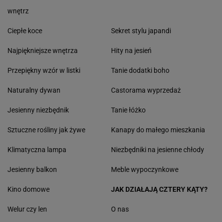
wnętrz
Ciepłe koce
Sekret stylu japandi
Najpiękniejsze wnętrza
Hity na jesień
Przepiękny wzór w listki
Tanie dodatki boho
Naturalny dywan
Castorama wyprzedaż
Jesienny niezbędnik
Tanie łóżko
Sztuczne rośliny jak żywe
Kanapy do małego mieszkania
Klimatyczna lampa
Niezbędniki na jesienne chłody
Jesienny balkon
Meble wypoczynkowe
Kino domowe
JAK DZIAŁAJĄ CZTERY KĄTY?
Welur czy len
O nas