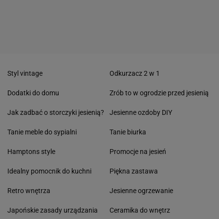
Styl vintage
Odkurzacz 2 w 1
Dodatki do domu
Zrób to w ogrodzie przed jesienią
Jak zadbać o storczyki jesienią?
Jesienne ozdoby DIY
Tanie meble do sypialni
Tanie biurka
Hamptons style
Promocje na jesień
Idealny pomocnik do kuchni
Piękna zastawa
Retro wnętrza
Jesienne ogrzewanie
Japońskie zasady urządzania
Ceramika do wnętrz