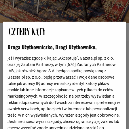
Fot. Formazone / ladnydom.pl
Droga Użytkowniczko, Drogi Użytkowniku,
jeśli wyrazisz zgodę klikając „Akceptuję”, Gazeta.pl sp. z o.o.
oraz jej Zaufani Partnerzy, w tym [
676
] Zaufanych Partnerów
IAB, jak również Agora S.A. będąca spółką powiązaną z
Gazeta.pl sp. z o.o., będą przetwarzać Twoje dane osobowe
takie jak adresy IP, adresy e-mail czy identyfikatory plików
cookie lub inne informacje zapisane w tych plikach do celów
marketingowych, w szczególności na potrzeby wyświetlania
reklam dopasowanych do Twoich zainteresowań i preferencji w
swoich serwisach, aplikacjach i w Internecie lub personalizacji
treści w nich wyświetlanych. Wyrażenie zgody jest dobrowolne.
Jeśli nie chcesz wyrazić zgody, chcesz ograniczyć jej zakres lub
chcesz wycofać zgodę uprzednio udzieloną przejdź do