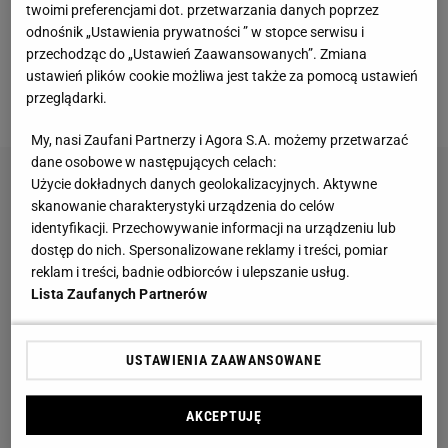
twoimi preferencjami dot. przetwarzania danych poprzez
oraz najwyższej klasy jakością wykonania. Taki
odnośnik „Ustawienia prywatności ” w stopce serwisu i
dywan sprawdzi się w klasycznym wnętrzu, ale
przechodząc do „Ustawień Zaawansowanych”. Zmiana
może też stanowić piękne dopełnienie wnętrza
ustawień plików cookie możliwa jest także za pomocą ustawień
przeglądarki.
nowoczesnego.
My, nasi Zaufani Partnerzy i Agora S.A. możemy przetwarzać
dane osobowe w następujących celach:
Użycie dokładnych danych geolokalizacyjnych. Aktywne
skanowanie charakterystyki urządzenia do celów
identyfikacji. Przechowywanie informacji na urządzeniu lub
dostęp do nich. Spersonalizowane reklamy i treści, pomiar
reklam i treści, badnie odbiorców i ulepszanie usług.
Lista Zaufanych Partnerów
USTAWIENIA ZAAWANSOWANE
AKCEPTUJĘ