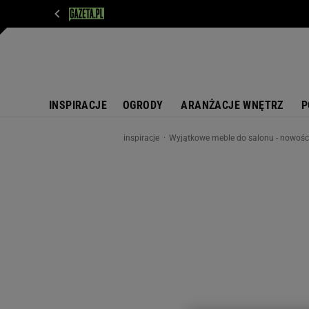
WIADOMOŚCI
NEXT
SPORT
PLOTEK
D
INSPIRACJE
OGRODY
ARANŻACJE WNĘTRZ
P
inspiracje
Wyjątkowe meble do salonu - nowości 