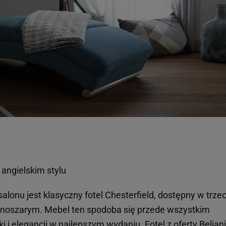
 angielskim stylu
alonu jest klasyczny fotel Chesterfield, dostępny w trze
asnoszarym. Mebel ten spodoba się przede wszystkim
i elegancji w najlepszym wydaniu. Fotel z oferty Beliani