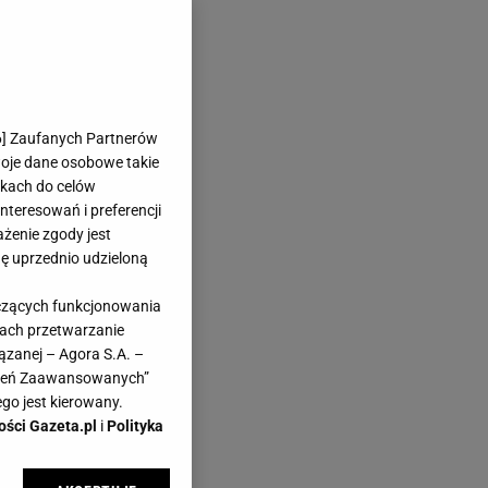
6
] Zaufanych Partnerów
woje dane osobowe takie
likach do celów
teresowań i preferencji
ażenie zgody jest
dę uprzednio udzieloną
yczących funkcjonowania
kach przetwarzanie
ązanej – Agora S.A. –
awień Zaawansowanych”
go jest kierowany.
ości Gazeta.pl
i
Polityka