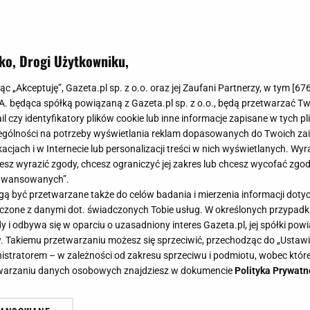
ko, Drogi Użytkowniku,
jąc „Akceptuję”, Gazeta.pl sp. z o.o. oraz jej Zaufani Partnerzy, w tym [
67
.A. będąca spółką powiązaną z Gazeta.pl sp. z o.o., będą przetwarzać T
ail czy identyfikatory plików cookie lub inne informacje zapisane w tych p
gólności na potrzeby wyświetlania reklam dopasowanych do Twoich zain
acjach i w Internecie lub personalizacji treści w nich wyświetlanych. Wyr
cesz wyrazić zgody, chcesz ograniczyć jej zakres lub chcesz wycofać zgo
aawansowanych”.
 być przetwarzane także do celów badania i mierzenia informacji dot
 łączone z danymi dot. świadczonych Tobie usług. W określonych przypad
i odbywa się w oparciu o uzasadniony interes Gazeta.pl, jej spółki powi
. Takiemu przetwarzaniu możesz się sprzeciwić, przechodząc do „Ust
nistratorem – w zależności od zakresu sprzeciwu i podmiotu, wobec które
etwarzaniu danych osobowych znajdziesz w dokumencie
Polityka Prywatn
alonu - nowości w sklepie Beliani