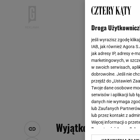
Droga Użytkownicz
jeśli wyrazisz zgodę klika
IAB, jak również Agora S
jak adresy IP, adresy e-m
marketingowych, w szcze
w swoich serwisach, aplik
dobrowolne. Jeśli nie ch
przejdź do „Ustawień Z
Twoje dane osobowe mogą
serwisów i aplikacji lub
danych nie wymaga zgody 
lub Zaufanych Partnerów
lub przez kontakt z admi
Więcej informacji o prz
Wyjątkowe meble do s
Prywatności Agora S.A.