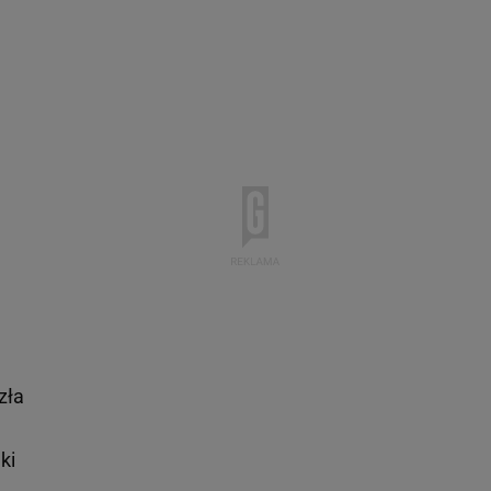
zła
ki