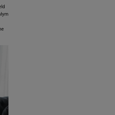
eld
małym
ne