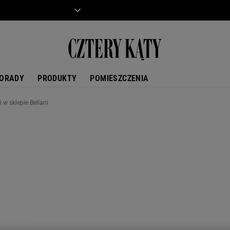
ZIECKO
MOTO
ORADY
PRODUKTY
POMIESZCZENIA
w sklepie Beliani