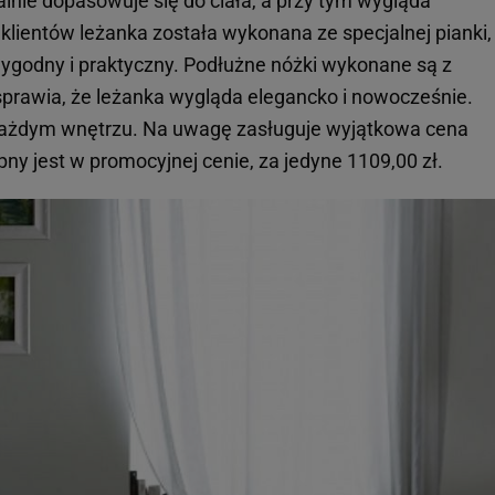
nie dopasowuje się do ciała, a przy tym wygląda
klientów leżanka została wykonana ze specjalnej pianki,
 wygodny i praktyczny. Podłużne nóżki wykonane są z
 sprawia, że leżanka wygląda elegancko i nowocześnie.
 każdym wnętrzu. Na uwagę zasługuje wyjątkowa cena
pny jest w promocyjnej cenie, za jedyne 1109,00 zł.