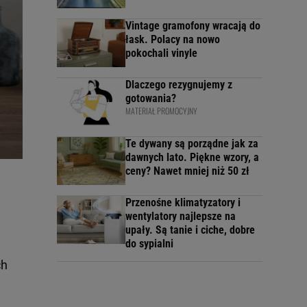
Vintage gramofony wracają do
łask. Polacy na nowo
pokochali vinyle
Dlaczego rezygnujemy z
gotowania?
MATERIAŁ PROMOCYJNY
Te dywany są porządne jak za
dawnych lato. Piękne wzory, a
ceny? Nawet mniej niż 50 zł
Przenośne klimatyzatory i
wentylatory najlepsze na
upały. Są tanie i ciche, dobre
do sypialni
ch