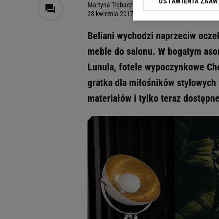
USTAWIENIA ZAA
Klikając „Akceptuję” wyra
Martyna Trębacz
28 kwietnia 2017, 16:00
Zaufanych Partnerów i A
dotyczące plików cookie,
Beliani wychodzi naprzeciw ocze
odnośnik „Ustawienia pr
plików cookie możliwa je
meble do salonu. W bogatym asor
Lunula, fotele wypoczynkowe Ches
My, nasi Zaufani Partne
Użycie dokładnych danych
gratka dla miłośników stylowych
Przechowywanie informacji
materiałów i tylko teraz dostępn
badnie odbiorców i uleps