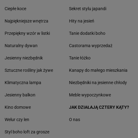
Ciepłe koce
Sekret stylu japandi
Najpiękniejsze wnętrza
Hity na jesień
Przepiękny wzór w listki
Tanie dodatki boho
Naturalny dywan
Castorama wyprzedaż
Jesienny niezbędnik
Tanie łóżko
Sztuczne rośliny jak żywe
Kanapy do małego mieszkania
Klimatyczna lampa
Niezbędniki na jesienne chłody
Jesienny balkon
Meble wypoczynkowe
Kino domowe
JAK DZIAŁAJĄ CZTERY KĄTY?
Welur czy len
O nas
Styl boho loft za grosze