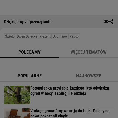
Dziękujemy za przeczytanie
Święto
Dzień Dziecka
Prezent
Upominek
Pepco
POLECAMY
WIĘCEJ TEMATÓW
POPULARNE
NAJNOWSZE
Fotopułapka przyłapie każdego, kto odwiedza
ogród w nocy. I sarnę, i złodzieja
Vintage gramofony wracają do łask. Polacy na
nowo pokochali vinyle