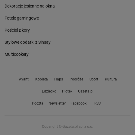
Dekoracje jesienne na okna
Fotele gamingowe
Pościel z kory
Stylowe dodatki z Sinsay
Multicookery
Avanti
Kobieta
Haps
Podróże
Sport
Kultura
Edziecko
Plotek
Gazeta.pl
Poczta
Newsletter
Facebook
RSS
Copyright © Gazeta.pl sp. z o.o.