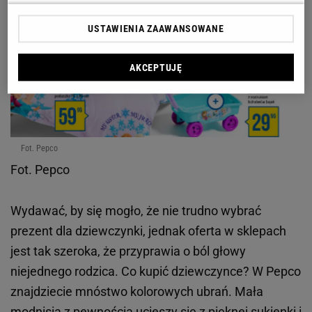
USTAWIENIA ZAAWANSOWANE
AKCEPTUJĘ
Fot. Pepco
Fot. Pepco
Wydawać, by się mogło, że nie trudno wybrać
prezent dla dziewczynki, jednak oferta w sklepach
jest tak szeroka, że przyprawia o ból głowy
niejednego rodzica. Co kupić dziewczynce? W Pepco
znajdziecie mnóstwo kolorowych ubrań. Mała
modnisia z pewnością ucieszy się z pięknej sukienki i