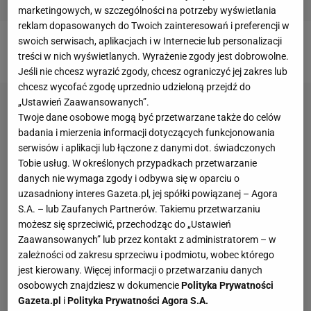
marketingowych, w szczególności na potrzeby wyświetlania
reklam dopasowanych do Twoich zainteresowań i preferencji w
swoich serwisach, aplikacjach i w Internecie lub personalizacji
Prezent idealny dla dziewczynki
treści w nich wyświetlanych. Wyrażenie zgody jest dobrowolne.
Jeśli nie chcesz wyrazić zgody, chcesz ograniczyć jej zakres lub
chcesz wycofać zgodę uprzednio udzieloną przejdź do
„Ustawień Zaawansowanych”.
Twoje dane osobowe mogą być przetwarzane także do celów
badania i mierzenia informacji dotyczących funkcjonowania
serwisów i aplikacji lub łączone z danymi dot. świadczonych
Tobie usług. W określonych przypadkach przetwarzanie
danych nie wymaga zgody i odbywa się w oparciu o
uzasadniony interes Gazeta.pl, jej spółki powiązanej – Agora
S.A. – lub Zaufanych Partnerów. Takiemu przetwarzaniu
możesz się sprzeciwić, przechodząc do „Ustawień
Zaawansowanych” lub przez kontakt z administratorem – w
zależności od zakresu sprzeciwu i podmiotu, wobec którego
jest kierowany. Więcej informacji o przetwarzaniu danych
osobowych znajdziesz w dokumencie
Polityka Prywatności
Gazeta.pl
i
Polityka Prywatności Agora S.A.