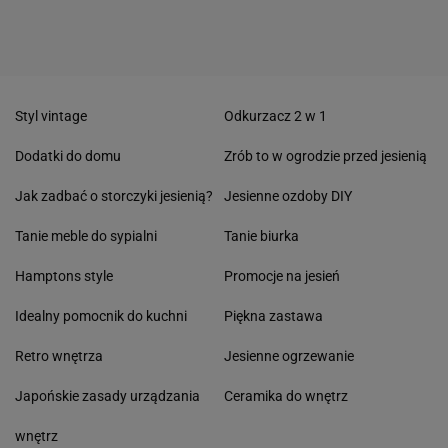
Styl vintage
Odkurzacz 2 w 1
Dodatki do domu
Zrób to w ogrodzie przed jesienią
Jak zadbać o storczyki jesienią?
Jesienne ozdoby DIY
Tanie meble do sypialni
Tanie biurka
Hamptons style
Promocje na jesień
Idealny pomocnik do kuchni
Piękna zastawa
Retro wnętrza
Jesienne ogrzewanie
Japońskie zasady urządzania
Ceramika do wnętrz
wnętrz