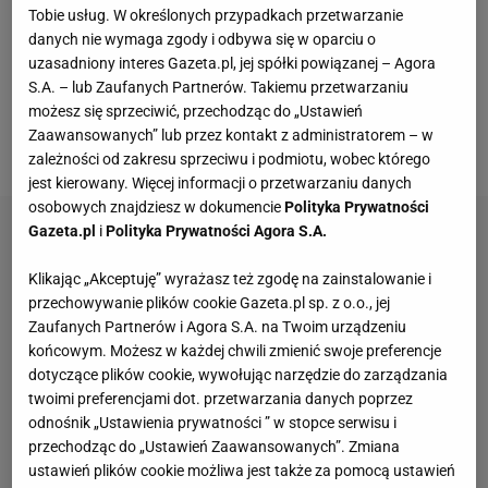
Tobie usług. W określonych przypadkach przetwarzanie
nas nie wyobrażają sobie braku tego mebla w
danych nie wymaga zgody i odbywa się w oparciu o
mieszkaniu. Fotel może być częścią zestawu
uzasadniony interes Gazeta.pl, jej spółki powiązanej – Agora
wypoczynkowego lub całkowicie odróżniającym się
S.A. – lub Zaufanych Partnerów. Takiemu przetwarzaniu
możesz się sprzeciwić, przechodząc do „Ustawień
elementem, który ożywi aranżację lub nada jej
Zaawansowanych” lub przez kontakt z administratorem – w
zupełnie innego charakteru i stylu.
zależności od zakresu sprzeciwu i podmiotu, wobec którego
jest kierowany. Więcej informacji o przetwarzaniu danych
osobowych znajdziesz w dokumencie
Polityka Prywatności
Gazeta.pl
i
Polityka Prywatności Agora S.A.
Klikając „Akceptuję” wyrażasz też zgodę na zainstalowanie i
przechowywanie plików cookie Gazeta.pl sp. z o.o., jej
Zaufanych Partnerów i Agora S.A. na Twoim urządzeniu
końcowym. Możesz w każdej chwili zmienić swoje preferencje
dotyczące plików cookie, wywołując narzędzie do zarządzania
twoimi preferencjami dot. przetwarzania danych poprzez
odnośnik „Ustawienia prywatności ” w stopce serwisu i
przechodząc do „Ustawień Zaawansowanych”. Zmiana
ustawień plików cookie możliwa jest także za pomocą ustawień