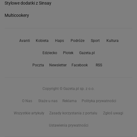
Stylowe dodatki z Sinsay
Multicookery
Avanti
Kobieta
Haps
Podróże
Sport
Kultura
Edziecko
Plotek
Gazeta.pl
Poczta
Newsletter
Facebook
RSS
Copyright © Gazeta.pl sp. z o.o.
O Nas
Staże u nas
Reklama
Polityka prywatności
Wszystkie artykuły
Zasady korzystania z portalu
Zgłoś uwagi
Ustawienia prywatności