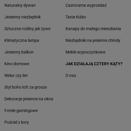
Naturalny dywan
Castorama wyprzedaż
Jesienny niezbędnik
Tanie łóżko
Sztuczne rośliny jak żywe
Kanapy do małego mieszkania
Klimatyczna lampa
Niezbędniki na jesienne chłody
Jesienny balkon
Meble wypoczynkowe
Kino domowe
JAK DZIAŁAJĄ CZTERY KĄTY?
Welur czy len
O nas
Styl boho loft za grosze
Dekoracje jesienne na okna
Fotele gamingowe
Pościel z kory