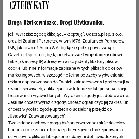
Droga Użytkowniczko, Drogi Użytkowniku,
jeśli wyrazisz zgodę klikając „Akceptuję”, Gazeta.pl sp. z o.o.
oraz jej Zaufani Partnerzy, w tym [
676
] Zaufanych Partnerów
IAB, jak również Agora S.A. będąca spółką powiązaną z
Gazeta.pl sp. z o.o., będą przetwarzać Twoje dane osobowe
takie jak adresy IP, adresy e-mail czy identyfikatory plików
cookie lub inne informacje zapisane w tych plikach do celów
marketingowych, w szczególności na potrzeby wyświetlania
reklam dopasowanych do Twoich zainteresowań i preferencji w
swoich serwisach, aplikacjach i w Internecie lub personalizacji
treści w nich wyświetlanych. Wyrażenie zgody jest dobrowolne.
Jeśli nie chcesz wyrazić zgody, chcesz ograniczyć jej zakres lub
chcesz wycofać zgodę uprzednio udzieloną przejdź do
„Ustawień Zaawansowanych”.
Twoje dane osobowe mogą być przetwarzane także do celów
badania i mierzenia informacji dotyczących funkcjonowania
Fotel to synonim odpoczynku i relaksu. Niektórzy z
serwisów i aplikacji lub łączone z danymi dot. świadczonych