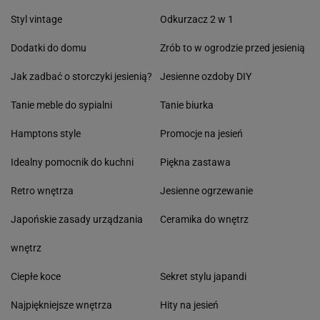
Styl vintage
Odkurzacz 2 w 1
Dodatki do domu
Zrób to w ogrodzie przed jesienią
Jak zadbać o storczyki jesienią?
Jesienne ozdoby DIY
Tanie meble do sypialni
Tanie biurka
Hamptons style
Promocje na jesień
Idealny pomocnik do kuchni
Piękna zastawa
Retro wnętrza
Jesienne ogrzewanie
Japońskie zasady urządzania
Ceramika do wnętrz
wnętrz
Ciepłe koce
Sekret stylu japandi
Najpiękniejsze wnętrza
Hity na jesień