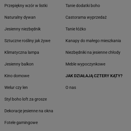
Przepiękny wzór w listki
Tanie dodatki boho
Naturalny dywan
Castorama wyprzedaż
Jesienny niezbędnik
Tanie łóżko
Sztuczne rośliny jak żywe
Kanapy do małego mieszkania
Klimatyczna lampa
Niezbędniki na jesienne chłody
Jesienny balkon
Meble wypoczynkowe
Kino domowe
JAK DZIAŁAJĄ CZTERY KĄTY?
Welur czy len
O nas
Styl boho loft za grosze
Dekoracje jesienne na okna
Fotele gamingowe