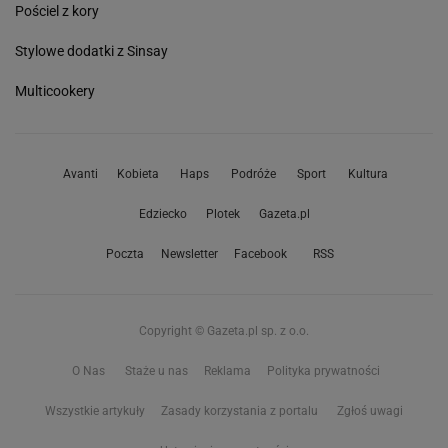
Pościel z kory
Stylowe dodatki z Sinsay
Multicookery
Avanti
Kobieta
Haps
Podróże
Sport
Kultura
Edziecko
Plotek
Gazeta.pl
Poczta
Newsletter
Facebook
RSS
Copyright © Gazeta.pl sp. z o.o.
O Nas
Staże u nas
Reklama
Polityka prywatności
Wszystkie artykuły
Zasady korzystania z portalu
Zgłoś uwagi