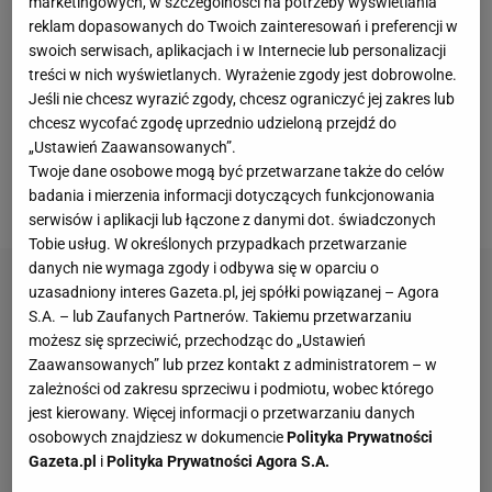
marketingowych, w szczególności na potrzeby wyświetlania
reklam dopasowanych do Twoich zainteresowań i preferencji w
Stoły do jadalni – 5 najpopularniejszych modeli
swoich serwisach, aplikacjach i w Internecie lub personalizacji
treści w nich wyświetlanych. Wyrażenie zgody jest dobrowolne.
Jeśli nie chcesz wyrazić zgody, chcesz ograniczyć jej zakres lub
Stół do jadalni
to jeden z najważniejszych mebli w
chcesz wycofać zgodę uprzednio udzieloną przejdź do
całym domu. To przy nim na co dzień i od święta
„Ustawień Zaawansowanych”.
zbiera się cała rodzina. Jaki wybrać? Prezentujemy
Twoje dane osobowe mogą być przetwarzane także do celów
badania i mierzenia informacji dotyczących funkcjonowania
5 najpopularniejszych modeli:
serwisów i aplikacji lub łączone z danymi dot. świadczonych
Tobie usług. W określonych przypadkach przetwarzanie
danych nie wymaga zgody i odbywa się w oparciu o
uzasadniony interes Gazeta.pl, jej spółki powiązanej – Agora
S.A. – lub Zaufanych Partnerów. Takiemu przetwarzaniu
możesz się sprzeciwić, przechodząc do „Ustawień
Zaawansowanych” lub przez kontakt z administratorem – w
zależności od zakresu sprzeciwu i podmiotu, wobec którego
jest kierowany. Więcej informacji o przetwarzaniu danych
osobowych znajdziesz w dokumencie
Polityka Prywatności
Gazeta.pl
i
Polityka Prywatności Agora S.A.