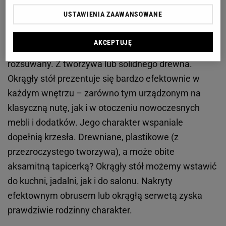
USTAWIENIA ZAAWANSOWANE
1. Stół okrągły:
na centralnie położonej solidnej
podstawie, albo na węższych nogach
AKCEPTUJĘ
podpierających brzegi blatu. Kompaktowy lub
rozsuwany. Z tworzywa lub solidnego drewna.
Okrągły stół prezentuje się bardzo efektownie w
każdym wnętrzu – zarówno tym urządzonym na
klasyczną nutę, jak i w otoczeniu nowoczesnych
mebli i dodatków. Jego charakter wspaniale
dopełnią krzesła. Drewniane, plastikowe (z
przezroczystego tworzywa), a może obite
aksamitną tapicerką? Okrągły stół możemy wstawić
do kuchni, jadalni, jak i do salonu. Nakryty
efektownym obrusem lub okrągłą serwetą zyska
prawdziwie rodzinny charakter.