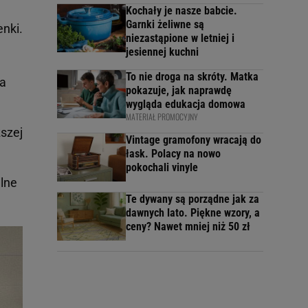
Kochały je nasze babcie.
Garnki żeliwne są
nki.
niezastąpione w letniej i
jesiennej kuchni
To nie droga na skróty. Matka
ra
pokazuje, jak naprawdę
wygląda edukacja domowa
MATERIAŁ PROMOCYJNY
ższej
Vintage gramofony wracają do
łask. Polacy na nowo
pokochali vinyle
alne
Te dywany są porządne jak za
dawnych lato. Piękne wzory, a
ceny? Nawet mniej niż 50 zł