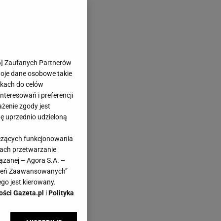
6
] Zaufanych Partnerów
woje dane osobowe takie
likach do celów
teresowań i preferencji
ażenie zgody jest
dę uprzednio udzieloną
yczących funkcjonowania
kach przetwarzanie
ązanej – Agora S.A. –
awień Zaawansowanych”
go jest kierowany.
ości Gazeta.pl
i
Polityka