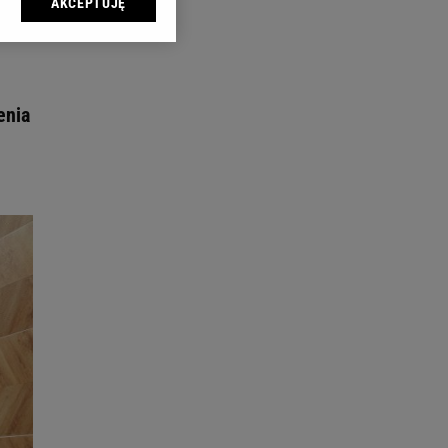
AKCEPTUJĘ
l sp. z o.o., jej
ić swoje preferencje
arzania danych poprzez
ych”. Zmiana ustawień
enia
ach:
 celów identyfikacji.
omiar reklam i treści,