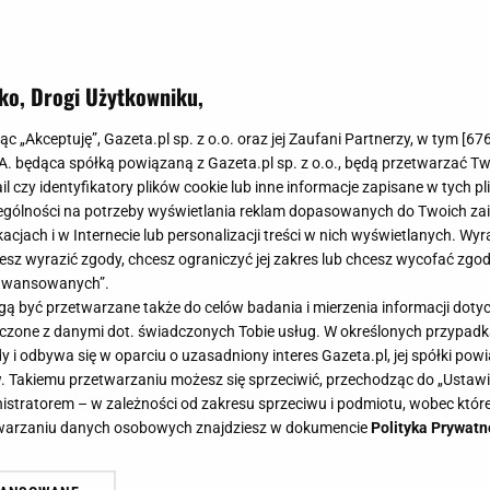
ko, Drogi Użytkowniku,
jąc „Akceptuję”, Gazeta.pl sp. z o.o. oraz jej Zaufani Partnerzy, w tym [
67
.A. będąca spółką powiązaną z Gazeta.pl sp. z o.o., będą przetwarzać T
ail czy identyfikatory plików cookie lub inne informacje zapisane w tych p
gólności na potrzeby wyświetlania reklam dopasowanych do Twoich zain
acjach i w Internecie lub personalizacji treści w nich wyświetlanych. Wyr
cesz wyrazić zgody, chcesz ograniczyć jej zakres lub chcesz wycofać zgo
aawansowanych”.
 być przetwarzane także do celów badania i mierzenia informacji dot
 łączone z danymi dot. świadczonych Tobie usług. W określonych przypad
i odbywa się w oparciu o uzasadniony interes Gazeta.pl, jej spółki powi
. Takiemu przetwarzaniu możesz się sprzeciwić, przechodząc do „Ust
nistratorem – w zależności od zakresu sprzeciwu i podmiotu, wobec które
etwarzaniu danych osobowych znajdziesz w dokumencie
Polityka Prywatn
 zawsze modny sposób na ciekawe i