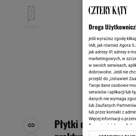
Droga Użytkownicz
jeśli wyrazisz zgodę klika
IAB, jak również Agora S
jak adresy IP, adresy e-m
marketingowych, w szcze
w swoich serwisach, aplik
dobrowolne. Jeśli nie ch
przejdź do „Ustawień Z
Twoje dane osobowe mogą
serwisów i aplikacji lub
danych nie wymaga zgody 
lub Zaufanych Partnerów
lub przez kontakt z admi
Więcej informacji o prz
Płytki do łazienki -
Prywatności Agora S.A.