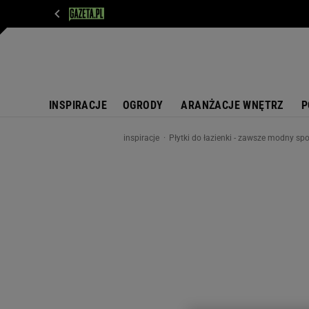
WIADOMOŚCI
NEXT
SPORT
PLOTEK
D
INSPIRACJE
OGRODY
ARANŻACJE WNĘTRZ
P
inspiracje
Płytki do łazienki - zawsze modny sp