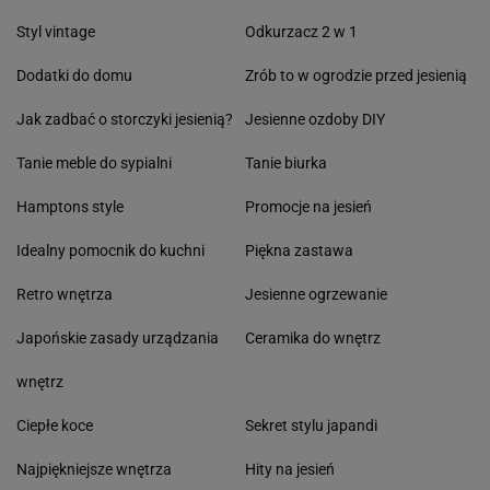
Styl vintage
Odkurzacz 2 w 1
Dodatki do domu
Zrób to w ogrodzie przed jesienią
Jak zadbać o storczyki jesienią?
Jesienne ozdoby DIY
Tanie meble do sypialni
Tanie biurka
Hamptons style
Promocje na jesień
Idealny pomocnik do kuchni
Piękna zastawa
Retro wnętrza
Jesienne ogrzewanie
Japońskie zasady urządzania
Ceramika do wnętrz
wnętrz
Ciepłe koce
Sekret stylu japandi
Najpiękniejsze wnętrza
Hity na jesień