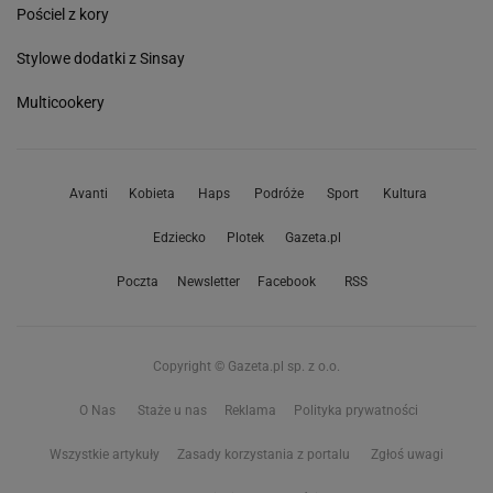
Pościel z kory
Stylowe dodatki z Sinsay
Multicookery
Avanti
Kobieta
Haps
Podróże
Sport
Kultura
Edziecko
Plotek
Gazeta.pl
Poczta
Newsletter
Facebook
RSS
Copyright © Gazeta.pl sp. z o.o.
O Nas
Staże u nas
Reklama
Polityka prywatności
Wszystkie artykuły
Zasady korzystania z portalu
Zgłoś uwagi