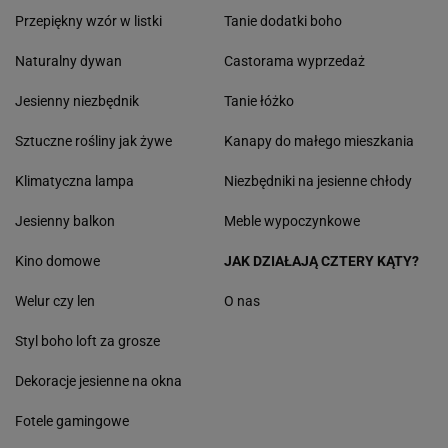
Przepiękny wzór w listki
Tanie dodatki boho
Naturalny dywan
Castorama wyprzedaż
Jesienny niezbędnik
Tanie łóżko
Sztuczne rośliny jak żywe
Kanapy do małego mieszkania
Klimatyczna lampa
Niezbędniki na jesienne chłody
Jesienny balkon
Meble wypoczynkowe
Kino domowe
JAK DZIAŁAJĄ CZTERY KĄTY?
Welur czy len
O nas
Styl boho loft za grosze
Dekoracje jesienne na okna
Fotele gamingowe