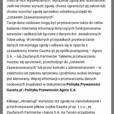
treści w nich wyświetlanych. Wyrażenie zgody jest dobrowolne.
Jeśli nie chcesz wyrazić zgody, chcesz ograniczyć jej zakres lub
chcesz wycofać zgodę uprzednio udzieloną przejdź do
„Ustawień Zaawansowanych”.
Twoje dane osobowe mogą być przetwarzane także do celów
badania i mierzenia informacji dotyczących funkcjonowania
serwisów i aplikacji lub łączone z danymi dot. świadczonych
Tobie usług. W określonych przypadkach przetwarzanie
danych nie wymaga zgody i odbywa się w oparciu o
uzasadniony interes Gazeta.pl, jej spółki powiązanej – Agora
Jakie możliwości daje lampa podłogowa w salonie
S.A. – lub Zaufanych Partnerów. Takiemu przetwarzaniu
lub sypialni?
możesz się sprzeciwić, przechodząc do „Ustawień
Zaawansowanych” lub przez kontakt z administratorem – w
zależności od zakresu sprzeciwu i podmiotu, wobec którego
jest kierowany. Więcej informacji o przetwarzaniu danych
osobowych znajdziesz w dokumencie
Polityka Prywatności
Gazeta.pl
i
Polityka Prywatności Agora S.A.
Klikając „Akceptuję” wyrażasz też zgodę na zainstalowanie i
przechowywanie plików cookie Gazeta.pl sp. z o.o., jej
Zaufanych Partnerów i Agora S.A. na Twoim urządzeniu