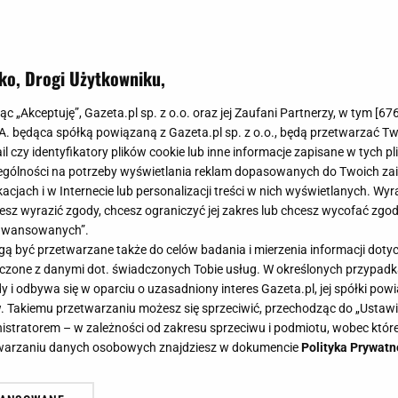
ko, Drogi Użytkowniku,
jąc „Akceptuję”, Gazeta.pl sp. z o.o. oraz jej Zaufani Partnerzy, w tym [
67
.A. będąca spółką powiązaną z Gazeta.pl sp. z o.o., będą przetwarzać T
ail czy identyfikatory plików cookie lub inne informacje zapisane w tych p
gólności na potrzeby wyświetlania reklam dopasowanych do Twoich zain
acjach i w Internecie lub personalizacji treści w nich wyświetlanych. Wyr
cesz wyrazić zgody, chcesz ograniczyć jej zakres lub chcesz wycofać zgo
aawansowanych”.
 być przetwarzane także do celów badania i mierzenia informacji dot
 łączone z danymi dot. świadczonych Tobie usług. W określonych przypad
i odbywa się w oparciu o uzasadniony interes Gazeta.pl, jej spółki powi
. Takiemu przetwarzaniu możesz się sprzeciwić, przechodząc do „Ust
nistratorem – w zależności od zakresu sprzeciwu i podmiotu, wobec które
etwarzaniu danych osobowych znajdziesz w dokumencie
Polityka Prywatn
a balkon - jakie wybrać?