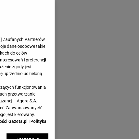
6
] Zaufanych Partnerów
woje dane osobowe takie
likach do celów
teresowań i preferencji
ażenie zgody jest
dę uprzednio udzieloną
yczących funkcjonowania
kach przetwarzanie
ązanej – Agora S.A. –
awień Zaawansowanych”
go jest kierowany.
ości Gazeta.pl
i
Polityka