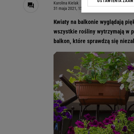
USTAWIENIA ZAA
Klikając „Akceptuję” wyra
Karolina Kielak
31 maja 2021, 15:13
Zaufanych Partnerów i A
dotyczące plików cookie,
Kwiaty na balkonie wyglądają pię
odnośnik „Ustawienia pr
plików cookie możliwa je
wszystkie rośliny wytrzymają w 
balkon, które sprawdzą się nieza
My, nasi Zaufani Partne
Użycie dokładnych danych
Przechowywanie informacji
badnie odbiorców i uleps