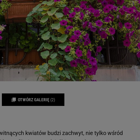
OTWÓRZ GALERIĘ
(2)
tnących kwiatów budzi zachwyt, nie tylko wśród