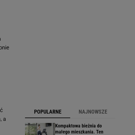
m
onie
ać
POPULARNE
NAJNOWSZE
, a
Kompaktowa bieżnia do
małego mieszkania. Ten