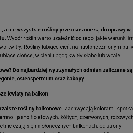
, a nie wszystkie rośliny przeznaczone są do uprawy w
iu.
Wybór roślin warto uzależnić od tego, jakie warunki i
wo kwitły. Rośliny lubiące cień, na nasłonecznionym balk
lubiące słońce, w cieniu będą kwitły słabo lub wcale.
nowe? Do najbardziej wytrzymałych odmian zaliczane są
 begonie, osteospermum oraz bakopy.
psze kwiaty na balkon
kazalsze rośliny balkonowe.
Zachwycają kolorami, spotk
emno i jasno fioletowych, żółtych, czerwonych, różowych
wietnie czują się na słonecznych balkonach, od strony