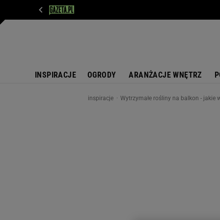
WIADOMOŚCI
NEXT
SPORT
PLOTEK
D
INSPIRACJE
OGRODY
ARANŻACJE WNĘTRZ
P
inspiracje
Wytrzymałe rośliny na balkon - jakie