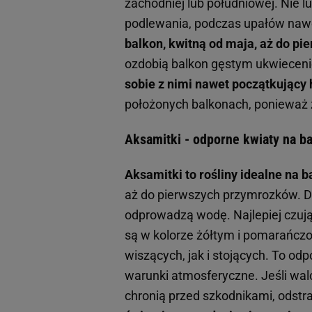
zachodniej lub południowej. Nie l
podlewania, podczas upałów nawe
balkon, kwitną od maja, aż do p
ozdobią balkon gęstym ukwiecen
sobie z nimi nawet początkujący
położonych balkonach, ponieważ ze
Aksamitki - odporne kwiaty na b
Aksamitki to rośliny idealne na b
aż do pierwszych przymrozków. Do
odprowadzą wodę. Najlepiej czują
są w kolorze żółtym i pomarańcz
wiszących, jak i stojących. To od
warunki atmosferyczne. Jeśli wa
chronią przed szkodnikami, ods