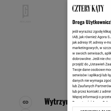
Droga Użytkownicz
jeśli wyrazisz zgodę klika
IAB, jak również Agora S
jak adresy IP, adresy e-m
marketingowych, w szcze
w swoich serwisach, aplik
dobrowolne. Jeśli nie ch
przejdź do „Ustawień Z
Twoje dane osobowe mogą
serwisów i aplikacji lub
danych nie wymaga zgody 
lub Zaufanych Partnerów
lub przez kontakt z admi
Więcej informacji o prz
Wytrzymałe rośliny n
Prywatności Agora S.A.