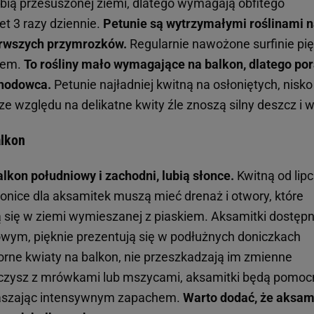
ubią przesuszonej ziemi, dlatego wymagają obfitego
t 3 razy dziennie.
Petunie są wytrzymałymi roślinami 
ierwszych przymrozków.
Regularnie nawożone surfinie pię
iem.
To rośliny mało wymagające na balkon, dlatego por
 hodowca.
Petunie najładniej kwitną na osłoniętych, nisko
 względu na delikatne kwity źle znoszą silny deszcz i wi
alkon
alkon południowy i zachodni, lubią słonce.
Kwitną od lipc
nice dla aksamitek muszą mieć drenaż i otwory, które
 się w ziemi wymieszanej z piaskiem. Aksamitki dostęp
owym, pięknie prezentują się w podłużnych doniczkach
porne kwiaty na balkon, nie przeszkadzają im zmienne
lczysz z mrówkami lub mszycami, aksamitki będą pomoc
traszając intensywnym zapachem.
Warto dodać, że aksam