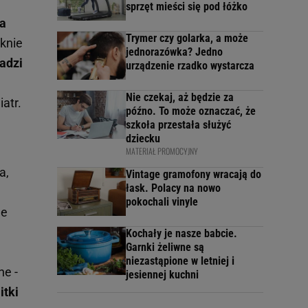
sprzęt mieści się pod łóżko
na
Trymer czy golarka, a może
knie
jednorazówka? Jedno
adzi
urządzenie rzadko wystarcza
Nie czekaj, aż będzie za
atr.
późno. To może oznaczać, że
szkoła przestała służyć
dziecku
MATERIAŁ PROMOCYJNY
a,
Vintage gramofony wracają do
łask. Polacy na nowo
pokochali vinyle
ne
Kochały je nasze babcie.
Garnki żeliwne są
niezastąpione w letniej i
ne -
jesiennej kuchni
itki